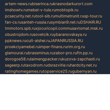
artem-news.ru
biserinca.ru
krasnodarkurort.com
imshowtv.ru
mebel-v-tule.ru
mobtopik.ru
pcsecurity.net.ru
tool-sib.ru
multimetrunit.ru
sp-tour.ru
fan-cs.ru
santeh-russia.ru
symbian9.net.ru
DSHAIR.RU
tmmotors.spb.ru
xjocuricopii.com
musavtomat.msk.ru
obustrojdom.ru
sovetcik.ru
ybaranovskaya.ru
ppknews.ru
cult-alshei.ru
JAPANRUSSIA.RU
proekciyamebel.ru
imper-finans.ru
rim.org.ru
glamourai.ru
brassminus.ru
zabor-pro.ru
ftn.pp.ru
dorogoe58.ru
laimengpacker.ru
kuzova-zapchasti.ru
sageerp.ru
taxodrom.ru
dsrazvitie.ru
hardcity.net.ru
ratinghomegames.ru
topservice25.ru
gubernyan.ru
gtglasslined.ru
ii4.ru
tssport.spb.ru
andorra24.com
blackwallstreet.ru
oboimos.ru
optim-doors.com.ru
ikuch.ru
nycr.org.ru
npa21.ru
vremya-ch.spb.ru
desert000.ru
ivtorgi.ru
ifiori.ru
catalog-statei.ru
dcv.org.ru
spetsmaster174.ru
ipkameryhiseeu.ru
dum26.ru
ruspol.spb.ru
fr-opendp.ru
kam-solnyshko.ru