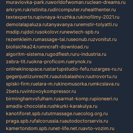
muraviovka-park.ru
worldofwoman.ru
clean-dreams.ru
arkrym.ru
kristinita.ru
dircomputer.ru
healthenter.ru
textexperts.ru
pivnaya-kruzhka.ru
kinofilmy-2021.ru
demolalapaluza.ru
tanyavanya.ru
remstir-tolyatti.ru
msdip.ru
jdol.ru
sokolovr.ru
newtech-spb.ru
rezemkleim.ru
massage-tai.ru
seonub.ru
zvonitut.ru
biolisichka24.ru
mncraft-download.ru
algoritm-sistema.ru
godflesh.ru
ru-industria.ru
zebra-tlt.ru
okna-proficom.ru
erynok.ru
onlinekinospace.ru
startupstudio-fefu.ru
zarges-ru.ru
gegenjustizunrecht.ru
autobalashov.ru
utrovortu.ru
spiski-firm.ru
elara-m.ru
kinomusorka.ru
mkcslava.ru
2bets.ru
vintovoykompressor.ru
birminghamvsfulham.ru
sarmat-komp.ru
pioneeri.ru
amadis-chocolate.ru
shkurki-karakulya.ru
kanotiforet.spb.ru
tutmassage.ru
ecolog.org.ru
praga.spb.ru
falcorussia.ru
autodoctorservis.ru
kamertondom.spb.ru
net-life.net.ru
avto-vozim.ru