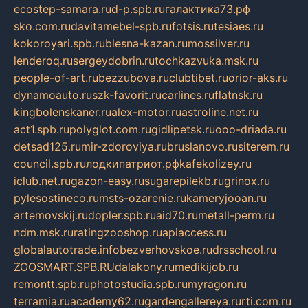
ecostep-samara.ru
d-p.spb.ru
галактика73.рф
sko.com.ru
davitamebel-spb.ru
fotsis.ru
tesiaes.ru
kokoroyari.spb.ru
blesna-kazan.ru
mossilver.ru
lenderoq.ru
sergeydobrin.ru
tochkazvuka.msk.ru
people-of-art.ru
bezzubova.ru
clubtibet.ru
orior-aks.ru
dynamoauto.ru
szk-favorit.ru
carlines.ru
flatnsk.ru
kingbolenskaner.ru
alex-motor.ru
astroline.net.ru
act1.spb.ru
polyglot.com.ru
gidlipetsk.ru
ooo-driada.ru
detsad125.ru
mir-zdoroviya.ru
bruslanovo.ru
siterem.ru
council.spb.ru
лодкипатриот.рф
kafekolizey.ru
iclub.net.ru
gazon-easy.ru
sugarepilekb.ru
grinox.ru
pylesostineco.ru
msts-ozarenie.ru
kameryjooan.ru
artemovskij.ru
dopler.spb.ru
aid70.ru
metall-perm.ru
ndm.msk.ru
ratingzooshop.ru
apiaccess.ru
globalautotrade.info
bezverhovskoe.ru
drsschool.ru
ZOOSMART.SPB.RU
dalakony.ru
medikijob.ru
remontt.spb.ru
photostudia.spb.ru
myragon.ru
terramia.ru
academy62.ru
gardengallereya.ru
rti.com.ru