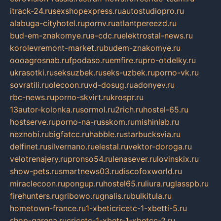
itrack-24.ru
sexshopexpress.ru
autostudiopro.ru
alabuga-cityhotel.ru
pornv.ru
atlantpereezd.ru
bud-em-znakomye.ru
a-cdc.ru
elektrostal-news.ru
korolevremont-market.ru
budem-znakomye.ru
oooagrosnab.ru
fpodaso.ru
emfire.ru
pro-otdelky.ru
ukrasotki.ru
seksuzbek.ru
seks-uzbek.ru
porno-vk.ru
sovratili.ru
olecoon.ru
vd-dosug.ru
adonyev.ru
rbc-news.ru
porno-skvirt.ru
krospr.ru
13autor-kolonka.ru
sormol.ru
2rich.ru
hostel-65.ru
hostserve.ru
porno-na-russkom.ru
mishinlab.ru
neznobi.ru
bigfatcc.ru
habble.ru
starbucksvia.ru
delfinet.ru
silvernano.ru
elestal.ru
vektor-doroga.ru
velotrenajery.ru
pronso54.ru
lenasever.ru
lovinskix.ru
show-pets.ru
smartnews03.ru
discofoxworld.ru
miraclecoon.ru
pongup.ru
hostel65.ru
liura.ru
glasspb.ru
firehunters.ru
gribowo.ru
gnalis.ru
bulkitula.ru
hometown-france.ru
1-xbeticricetc-1-xbetti-5.ru
shop-garena.ru
cricetc-1-xbetr-1-xbetcc-2.ru