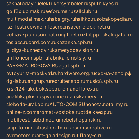
sakhatoday.ru
elektrikersymboler.ru
sputnikyes.ru
golf2club.msk.ru
aeforums.ru
zallclub.ru
multimodal.msk.ru
habaigry.ru
haikko.ru
sobakopedia.ru
isz-fest.ru
ewnc.info
screensaver-clock.net.ru
volnav.spb.ru
comnat.ru
npf.net.ru
7bit.pp.ru
kalugatur.ru
tesiaes.ru
card.com.ru
kazanka.spb.ru
gildiya-kuznecov.ru
kameryboavision.ru
griffoncom.spb.ru
fabrika-emotsiy.ru
PARK-MATROSOVA.RU
agat.spb.ru
avtoyurist-moskva1.ru
hardware.org.ru
схема-авто.рф
dg-lab.ru
angrup.ru
recruiter.spb.ru
music8.spb.ru
krsk124.ru
kubok.spb.ru
romanofforex.ru
analitikaplus.ru
spyonline.ru
zosikamery.ru
sloboda-ural.pp.ru
AUTO-COM.SU
hohota.net
alimy.ru
online-z.com
aromat-vostoka.ru
otdelkaexp.ru
mobilvest.ru
bbd.net.ru
mebelshop.msk.ru
smp-forum.ru
bastion-td.ru
kosmoscreative.ru
avrmotors.ru
art-galadesign.ru
tiffany-c.ru