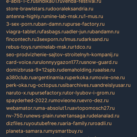
e-abis-1-c.ru
sindika01.ru
venda-festival.ru
store-brawlstars.ru
dooraleksandria.ru
antenna-highly.ru
mine-lab-msk.ru
1-mus.ru
3-sex-porn.ru
ban-damn.ru
purse-factory.ru
viagra-tablet.ru
fasbags.ru
adler-jun.ru
bandamn.ru
fincontech.ru
3sexporn.ru
1mus.ru
darksand.ru
rebus-toys.ru
minelab-msk.ru
rtdco.ru
seo-prodvizhenie-sajtov-stroitelnyh-kompanij.ru
card-voice.ru
rulonnyygazon177.ru
snow-guard.ru
domizbrusa-9x12spb.ru
demaholding.ru
aalse.ru
a380club.ru
argentinamia.ru
perkoka.ru
movie-one.ru
perk-oka.ru
g-octopus.ru
sibarchives.ru
andreislyusar.ru
naruto-x.ru
pursefactory.ru
tor-lyubov-i-grom.ru
spayderhed-2022.ru
movieone.ru
evro-dez.ru
webamator.ru
ma-absolut1.ru
avtopomosch27.ru
nv-750.ru
news-plain.ru
nertansaga.ru
delanalad.ru
dizfiles.ru
youtubefree.ru
aria-family.ru
roadli.ru
planeta-samara.ru
mysmartbuy.ru