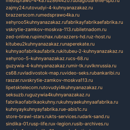
medsprawo-4-ka.ru
2864420.ru
blagodarenie-spb.ru
zajmy24.ru
tovudyi-4-kuhnyanazakaz.ru
brazzerscom.ru
medsprawo4ka.ru
xehyroo5kuhnyanazakaz.ru
fabrikayfabrikaefabrika.ru
vskrytie-zamkov-moskva-113.ru
biletnadom.ru
zed-online.ru
pimchax.ru
brazzers-hd.ru
z-host.ru
kitubeu2kuhnyanazakaz.ru
naperekate.ru
kuhnyaofabrikaufabrik.ru
kitubeu-2-kuhnyanazakaz.ru
xehyroo-5-kuhnyanazakaz.ru
cs-68.ru
guzywia-4-kuhnyanazakaz.ru
mir-tk.ru
vlknrussia.ru
cs68.ru
vladivostok-map.ru
video-seks.ru
bankaribi.ru
raszar.ru
vskrytie-zamkov-moskva113.ru
lipetsktelecom.ru
tovudyi4kuhnyanazakaz.ru
seksuzb.ru
guzywia4kuhnyanazakaz.ru
fabrikaofabrikaokuhny.ru
kuhnyaekuhnyaafabrika.ru
kuhnyaykuhnyayfabrika.ru
e-abis1c.ru
store-brawl-stars.ru
kts-services.ru
dark-sand.ru
sindika-01.ru
sp-life.ru
x-legion.ru
sib-archives.ru