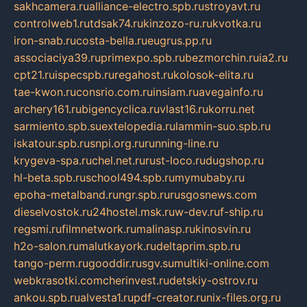
sakhcamera.ru
alliance-electro.spb.ru
stroyavt.ru
controlweb1.ru
tdsak74.ru
kinzozo-ru.ru
kvotka.ru
iron-snab.ru
costa-bella.ru
eugrus.pp.ru
associaciya39.ru
primexpo.spb.ru
bezmorchin.ru
ia2.ru
cpt21.ru
ispecspb.ru
regahost.ru
kolosok-elita.ru
tae-kwon.ru
consrio.com.ru
insiam.ru
avegainfo.ru
archery161.ru
bigencyclica.ru
vlast16.ru
korru.net
sarmiento.spb.su
extelopedia.ru
lammin-suo.spb.ru
iskatour.spb.ru
snpi.org.ru
running-line.ru
krygeva-spa.ru
chel.net.ru
rust-loco.ru
dugshop.ru
hl-beta.spb.ru
school494.spb.ru
mymubaby.ru
epoha-metalband.ru
ngr.spb.ru
rusgosnews.com
dieselvostok.ru
24hostel.msk.ru
w-dev.ru
f-ship.ru
regsmi.ru
filmnetwork.ru
malinasp.ru
kinosvin.ru
h2o-salon.ru
malutkayork.ru
deltaprim.spb.ru
tango-perm.ru
gooddir.ru
sgv.su
multiki-online.com
webkrasotki.com
cherinvest.ru
detskiy-ostrov.ru
ankou.spb.ru
alvesta1.ru
pdf-creator.ru
nix-files.org.ru