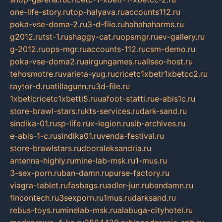
one-life-story.ru
top-halyava.ru
accounts112.ru
poka-vse-doma-2.ru
3-d-file.ru
hahahaharms.ru
g2012.ru
tst-1.ru
shaggy-cat.ru
opsmgr.ru
ev-gallery.ru
g-2012.ru
ops-mgr.ru
accounts-112.ru
csm-demo.ru
poka-vse-doma2.ru
airgungames.ru
allseo-host.ru
tehosmotre.ru
varieta-yug.ru
cricetc1xbetr1xbetcc2.ru
raytor-d.ru
atillagunn.ru
3d-file.ru
1xbeticricetc1xbetti5.ru
uafoot-statti.ru
e-abis1c.ru
store-brawl-stars.ru
kts-services.ru
dark-sand.ru
sindika-01.ru
sp-life.ru
x-legion.ru
sib-archives.ru
e-abis-1-c.ru
sindika01.ru
venda-festival.ru
store-brawlstars.ru
dooraleksandria.ru
antenna-highly.ru
mine-lab-msk.ru
1-mus.ru
3-sex-porn.ru
ban-damn.ru
purse-factory.ru
viagra-tablet.ru
fasbags.ru
adler-jun.ru
bandamn.ru
fincontech.ru
3sexporn.ru
1mus.ru
darksand.ru
rebus-toys.ru
minelab-msk.ru
alabuga-cityhotel.ru