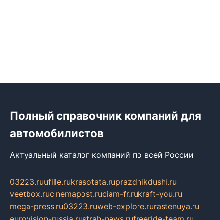
Полный справочник компаний для
автомобилистов
Актуальный каталог компаний по всей России
03223.ru
ufille.ru
krasotata.ru
prazdnikdushi.ru
veetbox.ru
cinemapost.ru
ciam-fr.ru
kraft-you.ru
mega-press.ru
03223.ru
web-explore.ru
rastenuya.ru
eurovision-russia.ru
strah-news.ru
freeride-team.ru