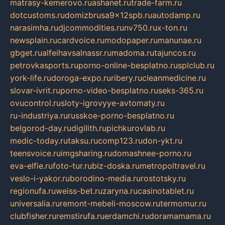
matrasy-kemerovo.ru
ashanet.ru
trade-farm.ru
dotcustoms.ru
domizbrusa9x12spb.ru
autodamp.ru
narasimha.ru
djcommodities.ru
nv750.ru
x-ton.ru
newsplain.ru
cardvoice.ru
modopaper.ru
manunae.ru
gbget.ru
alfeihavsalnassr.ru
madoma.ru
tajuncos.ru
petrovkasports.ru
porno-online-besplatno.ru
splclub.ru
york-life.ru
doroga-expo.ru
ribery.ru
cleanmedicine.ru
slovar-ivrit.ru
porno-video-besplatno.ru
seks-365.ru
ovucontrol.ru
sloty-igrovyye-avtomaty.ru
ru-industriya.ru
russkoe-porno-besplatno.ru
belgorod-day.ru
digilith.ru
pichkurovlab.ru
medic-today.ru
taksu.ru
comp123.ru
don-ykt.ru
teensvoice.ru
imgsharing.ru
domashnee-porno.ru
eva-elfie.ru
foto-tur.ru
biz-doska.ru
metropoltravel.ru
veslo-i-yakor.ru
borodino-media.ru
rostotsky.ru
regionufa.ru
weiss-bet.ru
zaryna.ru
casinotablet.ru
universalia.ru
remont-mebeli-moscow.ru
termomur.ru
clubfisher.ru
remstirufa.ru
erdamchi.ru
doramamama.ru