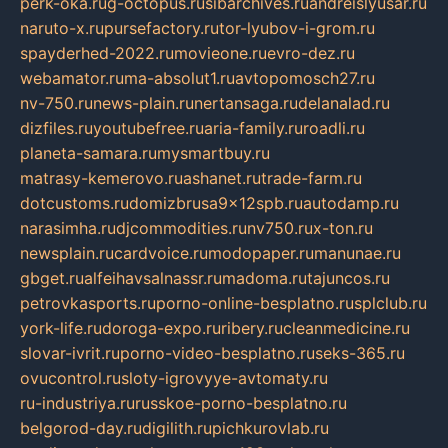
perk-oka.ru
g-octopus.ru
sibarchives.ru
andreislyusar.ru
naruto-x.ru
pursefactory.ru
tor-lyubov-i-grom.ru
spayderhed-2022.ru
movieone.ru
evro-dez.ru
webamator.ru
ma-absolut1.ru
avtopomosch27.ru
nv-750.ru
news-plain.ru
nertansaga.ru
delanalad.ru
dizfiles.ru
youtubefree.ru
aria-family.ru
roadli.ru
planeta-samara.ru
mysmartbuy.ru
matrasy-kemerovo.ru
ashanet.ru
trade-farm.ru
dotcustoms.ru
domizbrusa9x12spb.ru
autodamp.ru
narasimha.ru
djcommodities.ru
nv750.ru
x-ton.ru
newsplain.ru
cardvoice.ru
modopaper.ru
manunae.ru
gbget.ru
alfeihavsalnassr.ru
madoma.ru
tajuncos.ru
petrovkasports.ru
porno-online-besplatno.ru
splclub.ru
york-life.ru
doroga-expo.ru
ribery.ru
cleanmedicine.ru
slovar-ivrit.ru
porno-video-besplatno.ru
seks-365.ru
ovucontrol.ru
sloty-igrovyye-avtomaty.ru
ru-industriya.ru
russkoe-porno-besplatno.ru
belgorod-day.ru
digilith.ru
pichkurovlab.ru