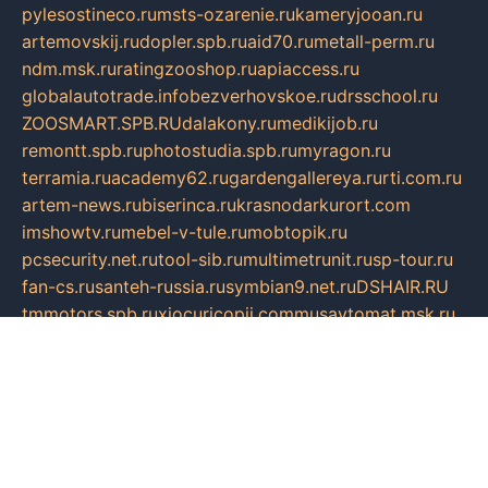
pylesostineco.ru
msts-ozarenie.ru
kameryjooan.ru
artemovskij.ru
dopler.spb.ru
aid70.ru
metall-perm.ru
ndm.msk.ru
ratingzooshop.ru
apiaccess.ru
globalautotrade.info
bezverhovskoe.ru
drsschool.ru
ZOOSMART.SPB.RU
dalakony.ru
medikijob.ru
remontt.spb.ru
photostudia.spb.ru
myragon.ru
terramia.ru
academy62.ru
gardengallereya.ru
rti.com.ru
artem-news.ru
biserinca.ru
krasnodarkurort.com
imshowtv.ru
mebel-v-tule.ru
mobtopik.ru
pcsecurity.net.ru
tool-sib.ru
multimetrunit.ru
sp-tour.ru
fan-cs.ru
santeh-russia.ru
symbian9.net.ru
DSHAIR.RU
tmmotors.spb.ru
xjocuricopii.com
musavtomat.msk.ru
obustrojdom.ru
sovetcik.ru
ybaranovskaya.ru
ppknews.ru
cult-alshei.ru
JAPANRUSSIA.RU
proekciyamebel.ru
imper-finans.ru
rim.org.ru
glamourai.ru
brassminus.ru
zabor-pro.ru
ftn.pp.ru
dorogoe58.ru
laimengpacker.ru
kuzova-zapchasti.ru
sageerp.ru
taxodrom.ru
dsrazvitie.ru
hardcity.net.ru