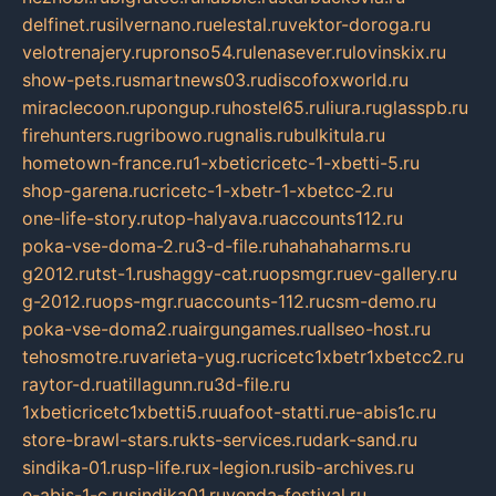
delfinet.ru
silvernano.ru
elestal.ru
vektor-doroga.ru
velotrenajery.ru
pronso54.ru
lenasever.ru
lovinskix.ru
show-pets.ru
smartnews03.ru
discofoxworld.ru
miraclecoon.ru
pongup.ru
hostel65.ru
liura.ru
glasspb.ru
firehunters.ru
gribowo.ru
gnalis.ru
bulkitula.ru
hometown-france.ru
1-xbeticricetc-1-xbetti-5.ru
shop-garena.ru
cricetc-1-xbetr-1-xbetcc-2.ru
one-life-story.ru
top-halyava.ru
accounts112.ru
poka-vse-doma-2.ru
3-d-file.ru
hahahaharms.ru
g2012.ru
tst-1.ru
shaggy-cat.ru
opsmgr.ru
ev-gallery.ru
g-2012.ru
ops-mgr.ru
accounts-112.ru
csm-demo.ru
poka-vse-doma2.ru
airgungames.ru
allseo-host.ru
tehosmotre.ru
varieta-yug.ru
cricetc1xbetr1xbetcc2.ru
raytor-d.ru
atillagunn.ru
3d-file.ru
1xbeticricetc1xbetti5.ru
uafoot-statti.ru
e-abis1c.ru
store-brawl-stars.ru
kts-services.ru
dark-sand.ru
sindika-01.ru
sp-life.ru
x-legion.ru
sib-archives.ru
e-abis-1-c.ru
sindika01.ru
venda-festival.ru