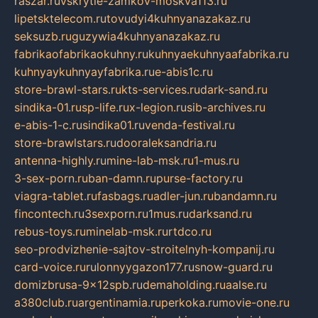
raszar.ru
vskrytie-zamkov-moskva113.ru
lipetsktelecom.ru
tovudyi4kuhnyanazakaz.ru
seksuzb.ru
guzywia4kuhnyanazakaz.ru
fabrikaofabrikaokuhny.ru
kuhnyaekuhnyaafabrika.ru
kuhnyaykuhnyayfabrika.ru
e-abis1c.ru
store-brawl-stars.ru
kts-services.ru
dark-sand.ru
sindika-01.ru
sp-life.ru
x-legion.ru
sib-archives.ru
e-abis-1-c.ru
sindika01.ru
venda-festival.ru
store-brawlstars.ru
dooraleksandria.ru
antenna-highly.ru
mine-lab-msk.ru
1-mus.ru
3-sex-porn.ru
ban-damn.ru
purse-factory.ru
viagra-tablet.ru
fasbags.ru
adler-jun.ru
bandamn.ru
fincontech.ru
3sexporn.ru
1mus.ru
darksand.ru
rebus-toys.ru
minelab-msk.ru
rtdco.ru
seo-prodvizhenie-sajtov-stroitelnyh-kompanij.ru
card-voice.ru
rulonnyygazon177.ru
snow-guard.ru
domizbrusa-9x12spb.ru
demaholding.ru
aalse.ru
a380club.ru
argentinamia.ru
perkoka.ru
movie-one.ru