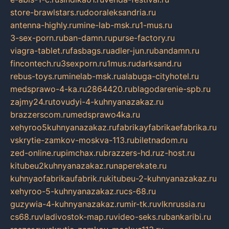
store-brawlstars.ru
dooraleksandria.ru
antenna-highly.ru
mine-lab-msk.ru
1-mus.ru
3-sex-porn.ru
ban-damn.ru
purse-factory.ru
viagra-tablet.ru
fasbags.ru
adler-jun.ru
bandamn.ru
fincontech.ru
3sexporn.ru
1mus.ru
darksand.ru
rebus-toys.ru
minelab-msk.ru
alabuga-cityhotel.ru
medsprawo-4-ka.ru
2864420.ru
blagodarenie-spb.ru
zajmy24.ru
tovudyi-4-kuhnyanazakaz.ru
brazzerscom.ru
medsprawo4ka.ru
xehyroo5kuhnyanazakaz.ru
fabrikayfabrikaefabrika.ru
vskrytie-zamkov-moskva-113.ru
biletnadom.ru
zed-online.ru
pimchax.ru
brazzers-hd.ru
z-host.ru
kitubeu2kuhnyanazakaz.ru
naperekate.ru
kuhnyaofabrikaufabrik.ru
kitubeu-2-kuhnyanazakaz.ru
xehyroo-5-kuhnyanazakaz.ru
cs-68.ru
guzywia-4-kuhnyanazakaz.ru
mir-tk.ru
vlknrussia.ru
cs68.ru
vladivostok-map.ru
video-seks.ru
bankaribi.ru