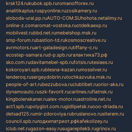
krsk124.ru
kubok.spb.ru
romanofforex.ru
analitikaplus.ru
spyonline.ru
zosikamery.ru
sloboda-ural.pp.ru
AUTO-COM.SU
hohota.net
alimy.ru
online-z.com
aromat-vostoka.ru
otdelkaexp.ru
mobilvest.ru
bbd.net.ru
mebelshop.msk.ru
smp-forum.ru
bastion-td.ru
kosmoscreative.ru
avrmotors.ru
art-galadesign.ru
tiffany-c.ru
ecostep-samara.ru
d-p.spb.ru
галактика73.рф
sko.com.ru
davitamebel-spb.ru
fotsis.ru
tesiaes.ru
kokoroyari.spb.ru
blesna-kazan.ru
mossilver.ru
lenderoq.ru
sergeydobrin.ru
tochkazvuka.msk.ru
people-of-art.ru
bezzubova.ru
clubtibet.ru
orior-aks.ru
dynamoauto.ru
szk-favorit.ru
carlines.ru
flatnsk.ru
kingbolenskaner.ru
alex-motor.ru
astroline.net.ru
act1.spb.ru
polyglot.com.ru
gidlipetsk.ru
ooo-driada.ru
detsad125.ru
mir-zdoroviya.ru
bruslanovo.ru
siterem.ru
council.spb.ru
лодкипатриот.рф
kafekolizey.ru
iclub.net.ru
gazon-easy.ru
sugarepilekb.ru
grinox.ru