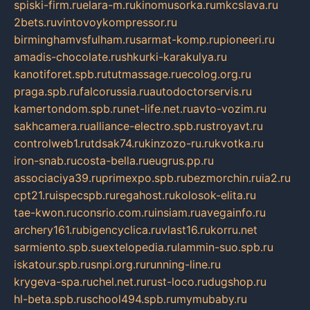
spiski-firm.ru
elara-m.ru
kinomusorka.ru
mkcslava.ru
2bets.ru
vintovoykompressor.ru
birminghamvsfulham.ru
sarmat-komp.ru
pioneeri.ru
amadis-chocolate.ru
shkurki-karakulya.ru
kanotiforet.spb.ru
tutmassage.ru
ecolog.org.ru
praga.spb.ru
falcorussia.ru
autodoctorservis.ru
kamertondom.spb.ru
net-life.net.ru
avto-vozim.ru
sakhcamera.ru
alliance-electro.spb.ru
stroyavt.ru
controlweb1.ru
tdsak74.ru
kinzozo-ru.ru
kvotka.ru
iron-snab.ru
costa-bella.ru
eugrus.pp.ru
associaciya39.ru
primexpo.spb.ru
bezmorchin.ru
ia2.ru
cpt21.ru
ispecspb.ru
regahost.ru
kolosok-elita.ru
tae-kwon.ru
consrio.com.ru
insiam.ru
avegainfo.ru
archery161.ru
bigencyclica.ru
vlast16.ru
korru.net
sarmiento.spb.su
extelopedia.ru
lammin-suo.spb.ru
iskatour.spb.ru
snpi.org.ru
running-line.ru
krygeva-spa.ru
chel.net.ru
rust-loco.ru
dugshop.ru
hl-beta.spb.ru
school494.spb.ru
mymubaby.ru