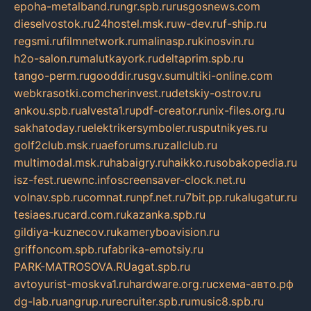
epoha-metalband.ru
ngr.spb.ru
rusgosnews.com
dieselvostok.ru
24hostel.msk.ru
w-dev.ru
f-ship.ru
regsmi.ru
filmnetwork.ru
malinasp.ru
kinosvin.ru
h2o-salon.ru
malutkayork.ru
deltaprim.spb.ru
tango-perm.ru
gooddir.ru
sgv.su
multiki-online.com
webkrasotki.com
cherinvest.ru
detskiy-ostrov.ru
ankou.spb.ru
alvesta1.ru
pdf-creator.ru
nix-files.org.ru
sakhatoday.ru
elektrikersymboler.ru
sputnikyes.ru
golf2club.msk.ru
aeforums.ru
zallclub.ru
multimodal.msk.ru
habaigry.ru
haikko.ru
sobakopedia.ru
isz-fest.ru
ewnc.info
screensaver-clock.net.ru
volnav.spb.ru
comnat.ru
npf.net.ru
7bit.pp.ru
kalugatur.ru
tesiaes.ru
card.com.ru
kazanka.spb.ru
gildiya-kuznecov.ru
kameryboavision.ru
griffoncom.spb.ru
fabrika-emotsiy.ru
PARK-MATROSOVA.RU
agat.spb.ru
avtoyurist-moskva1.ru
hardware.org.ru
схема-авто.рф
dg-lab.ru
angrup.ru
recruiter.spb.ru
music8.spb.ru