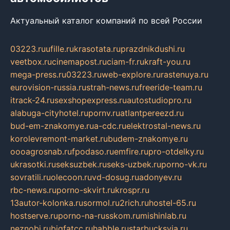
Актуальный каталог компаний по всей России
03223.ru
ufille.ru
krasotata.ru
prazdnikdushi.ru
veetbox.ru
cinemapost.ru
ciam-fr.ru
kraft-you.ru
mega-press.ru
03223.ru
web-explore.ru
rastenuya.ru
eurovision-russia.ru
strah-news.ru
freeride-team.ru
itrack-24.ru
sexshopexpress.ru
autostudiopro.ru
alabuga-cityhotel.ru
pornv.ru
atlantpereezd.ru
bud-em-znakomye.ru
a-cdc.ru
elektrostal-news.ru
korolevremont-market.ru
budem-znakomye.ru
oooagrosnab.ru
fpodaso.ru
emfire.ru
pro-otdelky.ru
ukrasotki.ru
seksuzbek.ru
seks-uzbek.ru
porno-vk.ru
sovratili.ru
olecoon.ru
vd-dosug.ru
adonyev.ru
rbc-news.ru
porno-skvirt.ru
krospr.ru
13autor-kolonka.ru
sormol.ru
2rich.ru
hostel-65.ru
hostserve.ru
porno-na-russkom.ru
mishinlab.ru
neznobi.ru
bigfatcc.ru
habble.ru
starbucksvia.ru