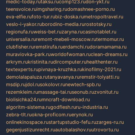
medic-today.ru
taksu.ru
comp123.ru
don-ykt.ru
teensvoice.ru
imgsharing.ru
domashnee-porno.ru
eva-elfie.ru
foto-tur.ru
biz-doska.ru
metropoltravel.ru
veslo-i-yakor.ru
borodino-media.ru
rostotsky.ru
regionufa.ru
weiss-bet.ru
zaryna.ru
casinotablet.ru
universalia.ru
remont-mebeli-moscow.ru
termomur.ru
clubfisher.ru
remstirufa.ru
erdamchi.ru
doramamama.ru
muraviovka-park.ru
worldofwoman.ru
clean-dreams.ru
arkrym.ru
kristinita.ru
dircomputer.ru
healthenter.ru
textexperts.ru
pivnaya-kruzhka.ru
kinofilmy-2021.ru
demolalapaluza.ru
tanyavanya.ru
remstir-tolyatti.ru
msdip.ru
jdol.ru
sokolovr.ru
newtech-spb.ru
rezemkleim.ru
massage-tai.ru
seonub.ru
zvonitut.ru
biolisichka24.ru
mncraft-download.ru
algoritm-sistema.ru
godflesh.ru
ru-industria.ru
zebra-tlt.ru
okna-proficom.ru
erynok.ru
onlinekinospace.ru
startupstudio-fefu.ru
zarges-ru.ru
gegenjustizunrecht.ru
autobalashov.ru
utrovortu.ru