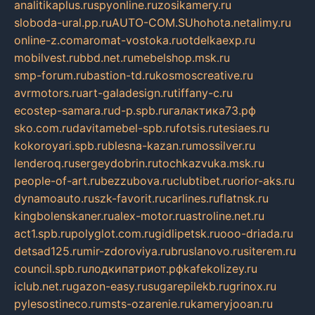
analitikaplus.ru
spyonline.ru
zosikamery.ru
sloboda-ural.pp.ru
AUTO-COM.SU
hohota.net
alimy.ru
online-z.com
aromat-vostoka.ru
otdelkaexp.ru
mobilvest.ru
bbd.net.ru
mebelshop.msk.ru
smp-forum.ru
bastion-td.ru
kosmoscreative.ru
avrmotors.ru
art-galadesign.ru
tiffany-c.ru
ecostep-samara.ru
d-p.spb.ru
галактика73.рф
sko.com.ru
davitamebel-spb.ru
fotsis.ru
tesiaes.ru
kokoroyari.spb.ru
blesna-kazan.ru
mossilver.ru
lenderoq.ru
sergeydobrin.ru
tochkazvuka.msk.ru
people-of-art.ru
bezzubova.ru
clubtibet.ru
orior-aks.ru
dynamoauto.ru
szk-favorit.ru
carlines.ru
flatnsk.ru
kingbolenskaner.ru
alex-motor.ru
astroline.net.ru
act1.spb.ru
polyglot.com.ru
gidlipetsk.ru
ooo-driada.ru
detsad125.ru
mir-zdoroviya.ru
bruslanovo.ru
siterem.ru
council.spb.ru
лодкипатриот.рф
kafekolizey.ru
iclub.net.ru
gazon-easy.ru
sugarepilekb.ru
grinox.ru
pylesostineco.ru
msts-ozarenie.ru
kameryjooan.ru