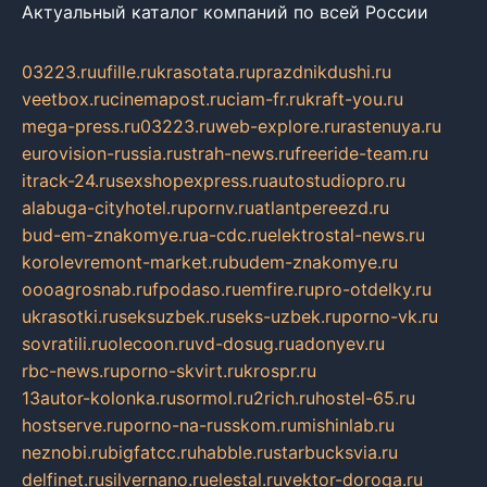
Актуальный каталог компаний по всей России
03223.ru
ufille.ru
krasotata.ru
prazdnikdushi.ru
veetbox.ru
cinemapost.ru
ciam-fr.ru
kraft-you.ru
mega-press.ru
03223.ru
web-explore.ru
rastenuya.ru
eurovision-russia.ru
strah-news.ru
freeride-team.ru
itrack-24.ru
sexshopexpress.ru
autostudiopro.ru
alabuga-cityhotel.ru
pornv.ru
atlantpereezd.ru
bud-em-znakomye.ru
a-cdc.ru
elektrostal-news.ru
korolevremont-market.ru
budem-znakomye.ru
oooagrosnab.ru
fpodaso.ru
emfire.ru
pro-otdelky.ru
ukrasotki.ru
seksuzbek.ru
seks-uzbek.ru
porno-vk.ru
sovratili.ru
olecoon.ru
vd-dosug.ru
adonyev.ru
rbc-news.ru
porno-skvirt.ru
krospr.ru
13autor-kolonka.ru
sormol.ru
2rich.ru
hostel-65.ru
hostserve.ru
porno-na-russkom.ru
mishinlab.ru
neznobi.ru
bigfatcc.ru
habble.ru
starbucksvia.ru
delfinet.ru
silvernano.ru
elestal.ru
vektor-doroga.ru