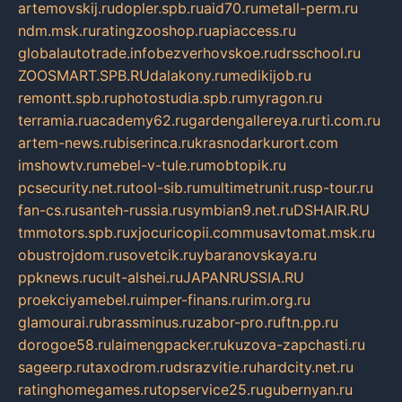
artemovskij.ru
dopler.spb.ru
aid70.ru
metall-perm.ru
ndm.msk.ru
ratingzooshop.ru
apiaccess.ru
globalautotrade.info
bezverhovskoe.ru
drsschool.ru
ZOOSMART.SPB.RU
dalakony.ru
medikijob.ru
remontt.spb.ru
photostudia.spb.ru
myragon.ru
terramia.ru
academy62.ru
gardengallereya.ru
rti.com.ru
artem-news.ru
biserinca.ru
krasnodarkurort.com
imshowtv.ru
mebel-v-tule.ru
mobtopik.ru
pcsecurity.net.ru
tool-sib.ru
multimetrunit.ru
sp-tour.ru
fan-cs.ru
santeh-russia.ru
symbian9.net.ru
DSHAIR.RU
tmmotors.spb.ru
xjocuricopii.com
musavtomat.msk.ru
obustrojdom.ru
sovetcik.ru
ybaranovskaya.ru
ppknews.ru
cult-alshei.ru
JAPANRUSSIA.RU
proekciyamebel.ru
imper-finans.ru
rim.org.ru
glamourai.ru
brassminus.ru
zabor-pro.ru
ftn.pp.ru
dorogoe58.ru
laimengpacker.ru
kuzova-zapchasti.ru
sageerp.ru
taxodrom.ru
dsrazvitie.ru
hardcity.net.ru
ratinghomegames.ru
topservice25.ru
gubernyan.ru