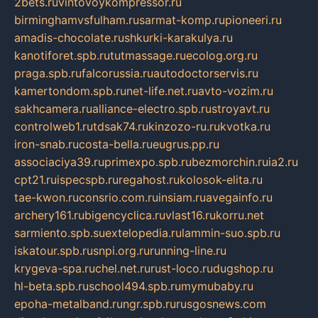
2bets.ru
vintovoykompressor.ru
birminghamvsfulham.ru
sarmat-komp.ru
pioneeri.ru
amadis-chocolate.ru
shkurki-karakulya.ru
kanotiforet.spb.ru
tutmassage.ru
ecolog.org.ru
praga.spb.ru
falcorussia.ru
autodoctorservis.ru
kamertondom.spb.ru
net-life.net.ru
avto-vozim.ru
sakhcamera.ru
alliance-electro.spb.ru
stroyavt.ru
controlweb1.ru
tdsak74.ru
kinzozo-ru.ru
kvotka.ru
iron-snab.ru
costa-bella.ru
eugrus.pp.ru
associaciya39.ru
primexpo.spb.ru
bezmorchin.ru
ia2.ru
cpt21.ru
ispecspb.ru
regahost.ru
kolosok-elita.ru
tae-kwon.ru
consrio.com.ru
insiam.ru
avegainfo.ru
archery161.ru
bigencyclica.ru
vlast16.ru
korru.net
sarmiento.spb.su
extelopedia.ru
lammin-suo.spb.ru
iskatour.spb.ru
snpi.org.ru
running-line.ru
krygeva-spa.ru
chel.net.ru
rust-loco.ru
dugshop.ru
hl-beta.spb.ru
school494.spb.ru
mymubaby.ru
epoha-metalband.ru
ngr.spb.ru
rusgosnews.com