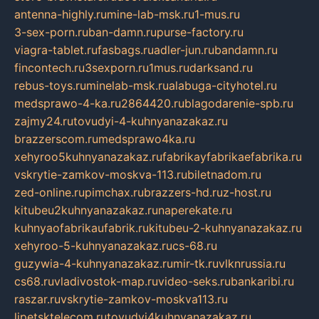
antenna-highly.ru
mine-lab-msk.ru
1-mus.ru
3-sex-porn.ru
ban-damn.ru
purse-factory.ru
viagra-tablet.ru
fasbags.ru
adler-jun.ru
bandamn.ru
fincontech.ru
3sexporn.ru
1mus.ru
darksand.ru
rebus-toys.ru
minelab-msk.ru
alabuga-cityhotel.ru
medsprawo-4-ka.ru
2864420.ru
blagodarenie-spb.ru
zajmy24.ru
tovudyi-4-kuhnyanazakaz.ru
brazzerscom.ru
medsprawo4ka.ru
xehyroo5kuhnyanazakaz.ru
fabrikayfabrikaefabrika.ru
vskrytie-zamkov-moskva-113.ru
biletnadom.ru
zed-online.ru
pimchax.ru
brazzers-hd.ru
z-host.ru
kitubeu2kuhnyanazakaz.ru
naperekate.ru
kuhnyaofabrikaufabrik.ru
kitubeu-2-kuhnyanazakaz.ru
xehyroo-5-kuhnyanazakaz.ru
cs-68.ru
guzywia-4-kuhnyanazakaz.ru
mir-tk.ru
vlknrussia.ru
cs68.ru
vladivostok-map.ru
video-seks.ru
bankaribi.ru
raszar.ru
vskrytie-zamkov-moskva113.ru
lipetsktelecom.ru
tovudyi4kuhnyanazakaz.ru