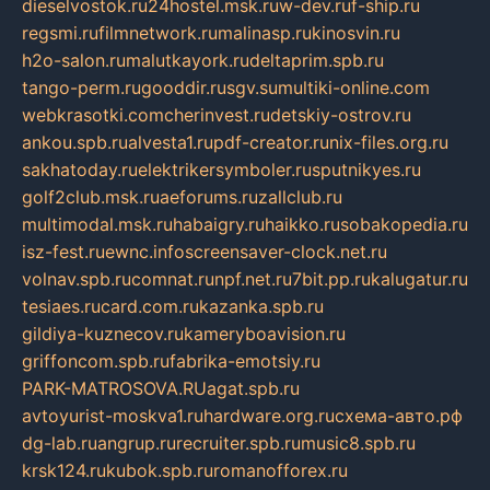
dieselvostok.ru
24hostel.msk.ru
w-dev.ru
f-ship.ru
regsmi.ru
filmnetwork.ru
malinasp.ru
kinosvin.ru
h2o-salon.ru
malutkayork.ru
deltaprim.spb.ru
tango-perm.ru
gooddir.ru
sgv.su
multiki-online.com
webkrasotki.com
cherinvest.ru
detskiy-ostrov.ru
ankou.spb.ru
alvesta1.ru
pdf-creator.ru
nix-files.org.ru
sakhatoday.ru
elektrikersymboler.ru
sputnikyes.ru
golf2club.msk.ru
aeforums.ru
zallclub.ru
multimodal.msk.ru
habaigry.ru
haikko.ru
sobakopedia.ru
isz-fest.ru
ewnc.info
screensaver-clock.net.ru
volnav.spb.ru
comnat.ru
npf.net.ru
7bit.pp.ru
kalugatur.ru
tesiaes.ru
card.com.ru
kazanka.spb.ru
gildiya-kuznecov.ru
kameryboavision.ru
griffoncom.spb.ru
fabrika-emotsiy.ru
PARK-MATROSOVA.RU
agat.spb.ru
avtoyurist-moskva1.ru
hardware.org.ru
схема-авто.рф
dg-lab.ru
angrup.ru
recruiter.spb.ru
music8.spb.ru
krsk124.ru
kubok.spb.ru
romanofforex.ru