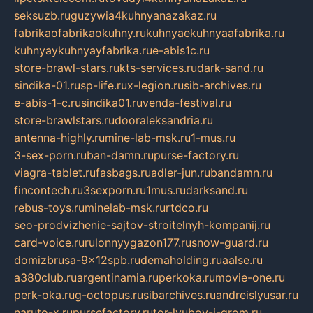
seksuzb.ru
guzywia4kuhnyanazakaz.ru
fabrikaofabrikaokuhny.ru
kuhnyaekuhnyaafabrika.ru
kuhnyaykuhnyayfabrika.ru
e-abis1c.ru
store-brawl-stars.ru
kts-services.ru
dark-sand.ru
sindika-01.ru
sp-life.ru
x-legion.ru
sib-archives.ru
e-abis-1-c.ru
sindika01.ru
venda-festival.ru
store-brawlstars.ru
dooraleksandria.ru
antenna-highly.ru
mine-lab-msk.ru
1-mus.ru
3-sex-porn.ru
ban-damn.ru
purse-factory.ru
viagra-tablet.ru
fasbags.ru
adler-jun.ru
bandamn.ru
fincontech.ru
3sexporn.ru
1mus.ru
darksand.ru
rebus-toys.ru
minelab-msk.ru
rtdco.ru
seo-prodvizhenie-sajtov-stroitelnyh-kompanij.ru
card-voice.ru
rulonnyygazon177.ru
snow-guard.ru
domizbrusa-9x12spb.ru
demaholding.ru
aalse.ru
a380club.ru
argentinamia.ru
perkoka.ru
movie-one.ru
perk-oka.ru
g-octopus.ru
sibarchives.ru
andreislyusar.ru
naruto-x.ru
pursefactory.ru
tor-lyubov-i-grom.ru