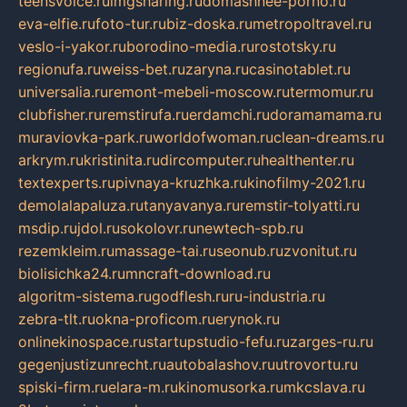
teensvoice.ru
imgsharing.ru
domashnee-porno.ru
eva-elfie.ru
foto-tur.ru
biz-doska.ru
metropoltravel.ru
veslo-i-yakor.ru
borodino-media.ru
rostotsky.ru
regionufa.ru
weiss-bet.ru
zaryna.ru
casinotablet.ru
universalia.ru
remont-mebeli-moscow.ru
termomur.ru
clubfisher.ru
remstirufa.ru
erdamchi.ru
doramamama.ru
muraviovka-park.ru
worldofwoman.ru
clean-dreams.ru
arkrym.ru
kristinita.ru
dircomputer.ru
healthenter.ru
textexperts.ru
pivnaya-kruzhka.ru
kinofilmy-2021.ru
demolalapaluza.ru
tanyavanya.ru
remstir-tolyatti.ru
msdip.ru
jdol.ru
sokolovr.ru
newtech-spb.ru
rezemkleim.ru
massage-tai.ru
seonub.ru
zvonitut.ru
biolisichka24.ru
mncraft-download.ru
algoritm-sistema.ru
godflesh.ru
ru-industria.ru
zebra-tlt.ru
okna-proficom.ru
erynok.ru
onlinekinospace.ru
startupstudio-fefu.ru
zarges-ru.ru
gegenjustizunrecht.ru
autobalashov.ru
utrovortu.ru
spiski-firm.ru
elara-m.ru
kinomusorka.ru
mkcslava.ru