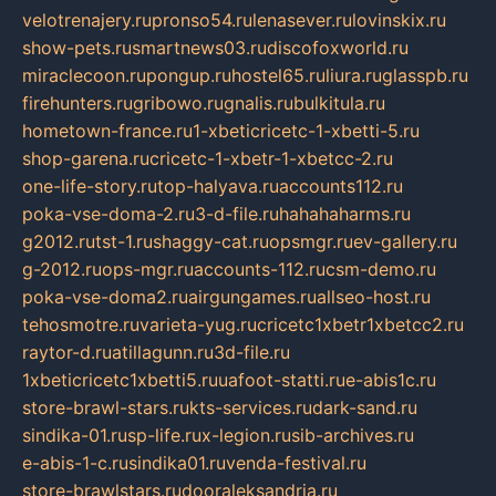
velotrenajery.ru
pronso54.ru
lenasever.ru
lovinskix.ru
show-pets.ru
smartnews03.ru
discofoxworld.ru
miraclecoon.ru
pongup.ru
hostel65.ru
liura.ru
glasspb.ru
firehunters.ru
gribowo.ru
gnalis.ru
bulkitula.ru
hometown-france.ru
1-xbeticricetc-1-xbetti-5.ru
shop-garena.ru
cricetc-1-xbetr-1-xbetcc-2.ru
one-life-story.ru
top-halyava.ru
accounts112.ru
poka-vse-doma-2.ru
3-d-file.ru
hahahaharms.ru
g2012.ru
tst-1.ru
shaggy-cat.ru
opsmgr.ru
ev-gallery.ru
g-2012.ru
ops-mgr.ru
accounts-112.ru
csm-demo.ru
poka-vse-doma2.ru
airgungames.ru
allseo-host.ru
tehosmotre.ru
varieta-yug.ru
cricetc1xbetr1xbetcc2.ru
raytor-d.ru
atillagunn.ru
3d-file.ru
1xbeticricetc1xbetti5.ru
uafoot-statti.ru
e-abis1c.ru
store-brawl-stars.ru
kts-services.ru
dark-sand.ru
sindika-01.ru
sp-life.ru
x-legion.ru
sib-archives.ru
e-abis-1-c.ru
sindika01.ru
venda-festival.ru
store-brawlstars.ru
dooraleksandria.ru