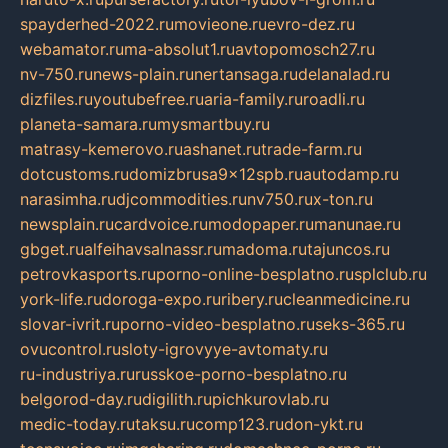
spayderhed-2022.ru
movieone.ru
evro-dez.ru
webamator.ru
ma-absolut1.ru
avtopomosch27.ru
nv-750.ru
news-plain.ru
nertansaga.ru
delanalad.ru
dizfiles.ru
youtubefree.ru
aria-family.ru
roadli.ru
planeta-samara.ru
mysmartbuy.ru
matrasy-kemerovo.ru
ashanet.ru
trade-farm.ru
dotcustoms.ru
domizbrusa9x12spb.ru
autodamp.ru
narasimha.ru
djcommodities.ru
nv750.ru
x-ton.ru
newsplain.ru
cardvoice.ru
modopaper.ru
manunae.ru
gbget.ru
alfeihavsalnassr.ru
madoma.ru
tajuncos.ru
petrovkasports.ru
porno-online-besplatno.ru
splclub.ru
york-life.ru
doroga-expo.ru
ribery.ru
cleanmedicine.ru
slovar-ivrit.ru
porno-video-besplatno.ru
seks-365.ru
ovucontrol.ru
sloty-igrovyye-avtomaty.ru
ru-industriya.ru
russkoe-porno-besplatno.ru
belgorod-day.ru
digilith.ru
pichkurovlab.ru
medic-today.ru
taksu.ru
comp123.ru
don-ykt.ru