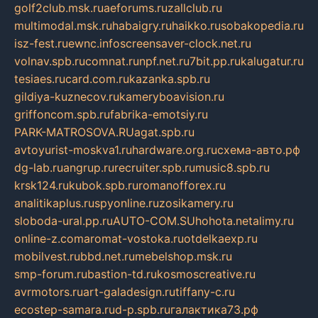
golf2club.msk.ru
aeforums.ru
zallclub.ru
multimodal.msk.ru
habaigry.ru
haikko.ru
sobakopedia.ru
isz-fest.ru
ewnc.info
screensaver-clock.net.ru
volnav.spb.ru
comnat.ru
npf.net.ru
7bit.pp.ru
kalugatur.ru
tesiaes.ru
card.com.ru
kazanka.spb.ru
gildiya-kuznecov.ru
kameryboavision.ru
griffoncom.spb.ru
fabrika-emotsiy.ru
PARK-MATROSOVA.RU
agat.spb.ru
avtoyurist-moskva1.ru
hardware.org.ru
схема-авто.рф
dg-lab.ru
angrup.ru
recruiter.spb.ru
music8.spb.ru
krsk124.ru
kubok.spb.ru
romanofforex.ru
analitikaplus.ru
spyonline.ru
zosikamery.ru
sloboda-ural.pp.ru
AUTO-COM.SU
hohota.net
alimy.ru
online-z.com
aromat-vostoka.ru
otdelkaexp.ru
mobilvest.ru
bbd.net.ru
mebelshop.msk.ru
smp-forum.ru
bastion-td.ru
kosmoscreative.ru
avrmotors.ru
art-galadesign.ru
tiffany-c.ru
ecostep-samara.ru
d-p.spb.ru
галактика73.рф