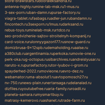
store-brawlstars.ru
dooraleksandria.ru
antenna-highly.ru
mine-lab-msk.ru
1-mus.ru
3-sex-porn.ru
ban-damn.ru
purse-factory.ru
viagra-tablet.ru
fasbags.ru
adler-jun.ru
bandamn.ru
fincontech.ru
3sexporn.ru
1mus.ru
darksand.ru
rebus-toys.ru
minelab-msk.ru
rtdco.ru
seo-prodvizhenie-sajtov-stroitelnyh-kompanij.ru
card-voice.ru
rulonnyygazon177.ru
snow-guard.ru
domizbrusa-9x12spb.ru
demaholding.ru
aalse.ru
a380club.ru
argentinamia.ru
perkoka.ru
movie-one.ru
perk-oka.ru
g-octopus.ru
sibarchives.ru
andreislyusar.ru
naruto-x.ru
pursefactory.ru
tor-lyubov-i-grom.ru
spayderhed-2022.ru
movieone.ru
evro-dez.ru
webamator.ru
ma-absolut1.ru
avtopomosch27.ru
nv-750.ru
news-plain.ru
nertansaga.ru
delanalad.ru
dizfiles.ru
youtubefree.ru
aria-family.ru
roadli.ru
planeta-samara.ru
mysmartbuy.ru
matrasy-kemerovo.ru
ashanet.ru
trade-farm.ru