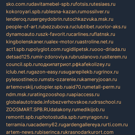
sko.com.ru
davitamebel-spb.ru
fotsis.ru
tesiaes.ru
kokoroyari.spb.ru
blesna-kazan.ru
mossilver.ru
lenderoq.ru
sergeydobrin.ru
tochkazvuka.msk.ru
people-of-art.ru
bezzubova.ru
clubtibet.ru
orior-aks.ru
dynamoauto.ru
szk-favorit.ru
carlines.ru
flatnsk.ru
kingbolenskaner.ru
alex-motor.ru
astroline.net.ru
act1.spb.ru
polyglot.com.ru
gidlipetsk.ru
ooo-driada.ru
detsad125.ru
mir-zdoroviya.ru
bruslanovo.ru
siterem.ru
council.spb.ru
лодкипатриот.рф
kafekolizey.ru
iclub.net.ru
gazon-easy.ru
sugarepilekb.ru
grinox.ru
pylesostineco.ru
msts-ozarenie.ru
kameryjooan.ru
artemovskij.ru
dopler.spb.ru
aid70.ru
metall-perm.ru
ndm.msk.ru
ratingzooshop.ru
apiaccess.ru
globalautotrade.info
bezverhovskoe.ru
drsschool.ru
ZOOSMART.SPB.RU
dalakony.ru
medikijob.ru
remontt.spb.ru
photostudia.spb.ru
myragon.ru
terramia.ru
academy62.ru
gardengallereya.ru
rti.com.ru
artem-news.ru
biserinca.ru
krasnodarkurort.com