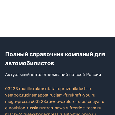
Полный справочник компаний для
автомобилистов
Актуальный каталог компаний по всей России
03223.ru
ufille.ru
krasotata.ru
prazdnikdushi.ru
veetbox.ru
cinemapost.ru
ciam-fr.ru
kraft-you.ru
mega-press.ru
03223.ru
web-explore.ru
rastenuya.ru
eurovision-russia.ru
strah-news.ru
freeride-team.ru
itrack-24.ru
sexshopexpress.ru
autostudiopro.ru