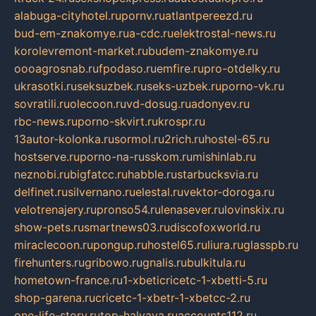
alabuga-cityhotel.ru
pornv.ru
atlantpereezd.ru
bud-em-znakomye.ru
a-cdc.ru
elektrostal-news.ru
korolevremont-market.ru
budem-znakomye.ru
oooagrosnab.ru
fpodaso.ru
emfire.ru
pro-otdelky.ru
ukrasotki.ru
seksuzbek.ru
seks-uzbek.ru
porno-vk.ru
sovratili.ru
olecoon.ru
vd-dosug.ru
adonyev.ru
rbc-news.ru
porno-skvirt.ru
krospr.ru
13autor-kolonka.ru
sormol.ru
2rich.ru
hostel-65.ru
hostserve.ru
porno-na-russkom.ru
mishinlab.ru
neznobi.ru
bigfatcc.ru
habble.ru
starbucksvia.ru
delfinet.ru
silvernano.ru
elestal.ru
vektor-doroga.ru
velotrenajery.ru
pronso54.ru
lenasever.ru
lovinskix.ru
show-pets.ru
smartnews03.ru
discofoxworld.ru
miraclecoon.ru
pongup.ru
hostel65.ru
liura.ru
glasspb.ru
firehunters.ru
gribowo.ru
gnalis.ru
bulkitula.ru
hometown-france.ru
1-xbeticricetc-1-xbetti-5.ru
shop-garena.ru
cricetc-1-xbetr-1-xbetcc-2.ru
one-life-story.ru
top-halyava.ru
accounts112.ru