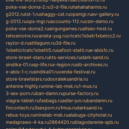
poka-vse-doma-2.ru
3-d-file.ru
hahahaharms.ru
g2012.ru
tst-1.ru
shaggy-cat.ru
opsmgr.ru
ev-gallery.ru
g-2012.ru
ops-mgr.ru
accounts-112.ru
csm-demo.ru
poka-vse-doma2.ru
airgungames.ru
allseo-host.ru
tehosmotre.ru
varieta-yug.ru
cricetc1xbetr1xbetcc2.ru
raytor-d.ru
atillagunn.ru
3d-file.ru
1xbeticricetc1xbetti5.ru
uafoot-statti.ru
e-abis1c.ru
store-brawl-stars.ru
kts-services.ru
dark-sand.ru
sindika-01.ru
sp-life.ru
x-legion.ru
sib-archives.ru
e-abis-1-c.ru
sindika01.ru
venda-festival.ru
store-brawlstars.ru
dooraleksandria.ru
antenna-highly.ru
mine-lab-msk.ru
1-mus.ru
3-sex-porn.ru
ban-damn.ru
purse-factory.ru
viagra-tablet.ru
fasbags.ru
adler-jun.ru
bandamn.ru
fincontech.ru
3sexporn.ru
1mus.ru
darksand.ru
rebus-toys.ru
minelab-msk.ru
alabuga-cityhotel.ru
medsprawo-4-ka.ru
2864420.ru
blagodarenie-spb.ru