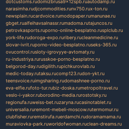
dotcustoms.ru
domizbrusa9x12spb.ru
autodamp.ru
narasimha.ru
djcommodities.ru
nv750.ru
x-ton.ru
newsplain.ru
cardvoice.ru
modopaper.ru
manunae.ru
gbget.ru
alfeihavsalnassr.ru
madoma.ru
tajuncos.ru
petrovkasports.ru
porno-online-besplatno.ru
splclub.ru
york-life.ru
doroga-expo.ru
ribery.ru
cleanmedicine.ru
slovar-ivrit.ru
porno-video-besplatno.ru
seks-365.ru
ovucontrol.ru
sloty-igrovyye-avtomaty.ru
ru-industriya.ru
russkoe-porno-besplatno.ru
belgorod-day.ru
digilith.ru
pichkurovlab.ru
medic-today.ru
taksu.ru
comp123.ru
don-ykt.ru
teensvoice.ru
imgsharing.ru
domashnee-porno.ru
eva-elfie.ru
foto-tur.ru
biz-doska.ru
metropoltravel.ru
veslo-i-yakor.ru
borodino-media.ru
rostotsky.ru
regionufa.ru
weiss-bet.ru
zaryna.ru
casinotablet.ru
universalia.ru
remont-mebeli-moscow.ru
termomur.ru
clubfisher.ru
remstirufa.ru
erdamchi.ru
doramamama.ru
muraviovka-park.ru
worldofwoman.ru
clean-dreams.ru