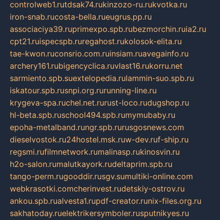
controlweb1.ru
tdsak74.ru
kinzozo-ru.ru
kvotka.ru
iron-snab.ru
costa-bella.ru
eugrus.pp.ru
associaciya39.ru
primexpo.spb.ru
bezmorchin.ru
ia2.ru
cpt21.ru
ispecspb.ru
regahost.ru
kolosok-elita.ru
tae-kwon.ru
consrio.com.ru
insiam.ru
avegainfo.ru
archery161.ru
bigencyclica.ru
vlast16.ru
korru.net
sarmiento.spb.su
extelopedia.ru
lammin-suo.spb.ru
iskatour.spb.ru
snpi.org.ru
running-line.ru
krygeva-spa.ru
chel.net.ru
rust-loco.ru
dugshop.ru
hl-beta.spb.ru
school494.spb.ru
mymubaby.ru
epoha-metalband.ru
ngr.spb.ru
rusgosnews.com
dieselvostok.ru
24hostel.msk.ru
w-dev.ru
f-ship.ru
regsmi.ru
filmnetwork.ru
malinasp.ru
kinosvin.ru
h2o-salon.ru
malutkayork.ru
deltaprim.spb.ru
tango-perm.ru
gooddir.ru
sgv.su
multiki-online.com
webkrasotki.com
cherinvest.ru
detskiy-ostrov.ru
ankou.spb.ru
alvesta1.ru
pdf-creator.ru
nix-files.org.ru
sakhatoday.ru
elektrikersymboler.ru
sputnikyes.ru