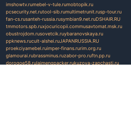
imshowtv.ru
mebel-v-tule.ru
mobtopik.ru
pcsecurity.net.ru
tool-sib.ru
multimetrunit.ru
sp-tour.ru
fan-cs.ru
santeh-russia.ru
symbian9.net.ru
DSHAIR.RU
tmmotors.spb.ru
xjocuricopii.com
musavtomat.msk.ru
obustrojdom.ru
sovetcik.ru
ybaranovskaya.ru
ppknews.ru
cult-alshei.ru
JAPANRUSSIA.RU
proekciyamebel.ru
imper-finans.ru
rim.org.ru
glamourai.ru
brassminus.ru
zabor-pro.ru
ftn.pp.ru
dorogoe58.ru
laimengpacker.ru
kuzova-zapchasti.ru
sageerp.ru
taxodrom.ru
dsrazvitie.ru
hardcity.net.ru
ratinghomegames.ru
topservice25.ru
gubernyan.ru
gtglasslined.ru
ii4.ru
tssport.spb.ru
andorra24.com
blackwallstreet.ru
oboimos.ru
optim-doors.com.ru
ikuch.ru
nycr.org.ru
npa21.ru
vremya-ch.spb.ru
desert000.ru
ivtorgi.ru
ifiori.ru
catalog-statei.ru
dcv.org.ru
spetsmaster174.ru
ipkameryhiseeu.ru
dum26.ru
ruspol.spb.ru
fr-opendp.ru
kam-solnyshko.ru
cheyenne-arapaho.ru
sevzapmetal.spb.ru