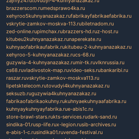
zajmy24.ru
tovudyi-4-kuhnyanazakaz.ru
brazzerscom.ru
medsprawo4ka.ru
xehyroo5kuhnyanazakaz.ru
fabrikayfabrikaefabrika.ru
vskrytie-zamkov-moskva-113.ru
biletnadom.ru
zed-online.ru
pimchax.ru
brazzers-hd.ru
z-host.ru
kitubeu2kuhnyanazakaz.ru
naperekate.ru
kuhnyaofabrikaufabrik.ru
kitubeu-2-kuhnyanazakaz.ru
xehyroo-5-kuhnyanazakaz.ru
cs-68.ru
guzywia-4-kuhnyanazakaz.ru
mir-tk.ru
vlknrussia.ru
cs68.ru
vladivostok-map.ru
video-seks.ru
bankaribi.ru
raszar.ru
vskrytie-zamkov-moskva113.ru
lipetsktelecom.ru
tovudyi4kuhnyanazakaz.ru
seksuzb.ru
guzywia4kuhnyanazakaz.ru
fabrikaofabrikaokuhny.ru
kuhnyaekuhnyaafabrika.ru
kuhnyaykuhnyayfabrika.ru
e-abis1c.ru
store-brawl-stars.ru
kts-services.ru
dark-sand.ru
sindika-01.ru
sp-life.ru
x-legion.ru
sib-archives.ru
e-abis-1-c.ru
sindika01.ru
venda-festival.ru