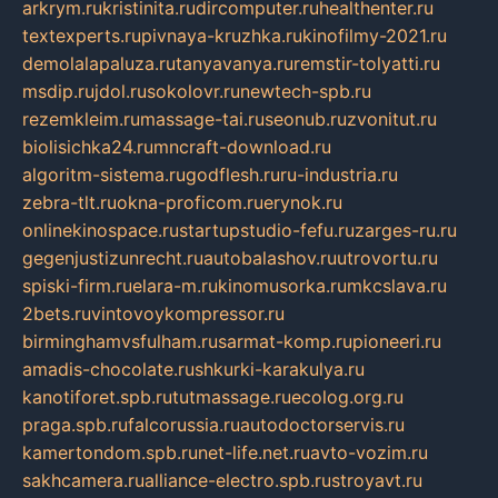
arkrym.ru
kristinita.ru
dircomputer.ru
healthenter.ru
textexperts.ru
pivnaya-kruzhka.ru
kinofilmy-2021.ru
demolalapaluza.ru
tanyavanya.ru
remstir-tolyatti.ru
msdip.ru
jdol.ru
sokolovr.ru
newtech-spb.ru
rezemkleim.ru
massage-tai.ru
seonub.ru
zvonitut.ru
biolisichka24.ru
mncraft-download.ru
algoritm-sistema.ru
godflesh.ru
ru-industria.ru
zebra-tlt.ru
okna-proficom.ru
erynok.ru
onlinekinospace.ru
startupstudio-fefu.ru
zarges-ru.ru
gegenjustizunrecht.ru
autobalashov.ru
utrovortu.ru
spiski-firm.ru
elara-m.ru
kinomusorka.ru
mkcslava.ru
2bets.ru
vintovoykompressor.ru
birminghamvsfulham.ru
sarmat-komp.ru
pioneeri.ru
amadis-chocolate.ru
shkurki-karakulya.ru
kanotiforet.spb.ru
tutmassage.ru
ecolog.org.ru
praga.spb.ru
falcorussia.ru
autodoctorservis.ru
kamertondom.spb.ru
net-life.net.ru
avto-vozim.ru
sakhcamera.ru
alliance-electro.spb.ru
stroyavt.ru