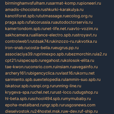
birminghamvsfulham.ru
sarmat-komp.ru
pioneeri.ru
amadis-chocolate.ru
shkurki-karakulya.ru
kanotiforet.spb.ru
tutmassage.ru
ecolog.org.ru
praga.spb.ru
falcorussia.ru
autodoctorservis.ru
kamertondom.spb.ru
net-life.net.ru
avto-vozim.ru
sakhcamera.ru
alliance-electro.spb.ru
stroyavt.ru
controlweb1.ru
tdsak74.ru
kinzozo-ru.ru
kvotka.ru
iron-snab.ru
costa-bella.ru
eugrus.pp.ru
associaciya39.ru
primexpo.spb.ru
bezmorchin.ru
ia2.ru
cpt21.ru
ispecspb.ru
regahost.ru
kolosok-elita.ru
tae-kwon.ru
consrio.com.ru
insiam.ru
avegainfo.ru
archery161.ru
bigencyclica.ru
vlast16.ru
korru.net
sarmiento.spb.su
extelopedia.ru
lammin-suo.spb.ru
iskatour.spb.ru
snpi.org.ru
running-line.ru
krygeva-spa.ru
chel.net.ru
rust-loco.ru
dugshop.ru
hl-beta.spb.ru
school494.spb.ru
mymubaby.ru
epoha-metalband.ru
ngr.spb.ru
rusgosnews.com
dieselvostok.ru
24hostel.msk.ru
w-dev.ru
f-ship.ru