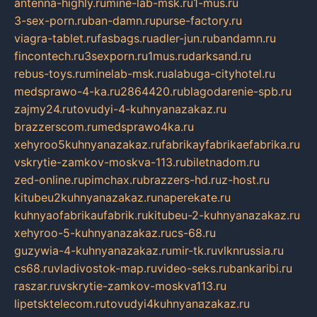
antenna-highly.ru
mine-lab-msk.ru
1-mus.ru
3-sex-porn.ru
ban-damn.ru
purse-factory.ru
viagra-tablet.ru
fasbags.ru
adler-jun.ru
bandamn.ru
fincontech.ru
3sexporn.ru
1mus.ru
darksand.ru
rebus-toys.ru
minelab-msk.ru
alabuga-cityhotel.ru
medsprawo-4-ka.ru
2864420.ru
blagodarenie-spb.ru
zajmy24.ru
tovudyi-4-kuhnyanazakaz.ru
brazzerscom.ru
medsprawo4ka.ru
xehyroo5kuhnyanazakaz.ru
fabrikayfabrikaefabrika.ru
vskrytie-zamkov-moskva-113.ru
biletnadom.ru
zed-online.ru
pimchax.ru
brazzers-hd.ru
z-host.ru
kitubeu2kuhnyanazakaz.ru
naperekate.ru
kuhnyaofabrikaufabrik.ru
kitubeu-2-kuhnyanazakaz.ru
xehyroo-5-kuhnyanazakaz.ru
cs-68.ru
guzywia-4-kuhnyanazakaz.ru
mir-tk.ru
vlknrussia.ru
cs68.ru
vladivostok-map.ru
video-seks.ru
bankaribi.ru
raszar.ru
vskrytie-zamkov-moskva113.ru
lipetsktelecom.ru
tovudyi4kuhnyanazakaz.ru