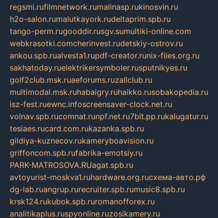
regsmi.ru
filmnetwork.ru
malinasp.ru
kinosvin.ru
h2o-salon.ru
malutkayork.ru
deltaprim.spb.ru
tango-perm.ru
gooddir.ru
sgv.su
multiki-online.com
webkrasotki.com
cherinvest.ru
detskiy-ostrov.ru
ankou.spb.ru
alvesta1.ru
pdf-creator.ru
nix-files.org.ru
sakhatoday.ru
elektrikersymboler.ru
sputnikyes.ru
golf2club.msk.ru
aeforums.ru
zallclub.ru
multimodal.msk.ru
habaigry.ru
haikko.ru
sobakopedia.ru
isz-fest.ru
ewnc.info
screensaver-clock.net.ru
volnav.spb.ru
comnat.ru
npf.net.ru
7bit.pp.ru
kalugatur.ru
tesiaes.ru
card.com.ru
kazanka.spb.ru
gildiya-kuznecov.ru
kameryboavision.ru
griffoncom.spb.ru
fabrika-emotsiy.ru
PARK-MATROSOVA.RU
agat.spb.ru
avtoyurist-moskva1.ru
hardware.org.ru
схема-авто.рф
dg-lab.ru
angrup.ru
recruiter.spb.ru
music8.spb.ru
krsk124.ru
kubok.spb.ru
romanofforex.ru
analitikaplus.ru
spyonline.ru
zosikamery.ru