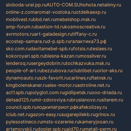
sloboda-ural.pp.ru
AUTO-COM.SU
hohota.net
alimy.ru
online-z.com
aromat-vostoka.ru
otdelkaexp.ru
mobilvest.ru
bbd.net.ru
mebelshop.msk.ru
smp-forum.ru
bastion-td.ru
kosmoscreative.ru
avrmotors.ru
art-galadesign.ru
tiffany-c.ru
ecostep-samara.ru
d-p.spb.ru
галактика73.рф
sko.com.ru
davitamebel-spb.ru
fotsis.ru
tesiaes.ru
kokoroyari.spb.ru
blesna-kazan.ru
mossilver.ru
lenderoq.ru
sergeydobrin.ru
tochkazvuka.msk.ru
people-of-art.ru
bezzubova.ru
clubtibet.ru
orior-aks.ru
dynamoauto.ru
szk-favorit.ru
carlines.ru
flatnsk.ru
kingbolenskaner.ru
alex-motor.ru
astroline.net.ru
act1.spb.ru
polyglot.com.ru
gidlipetsk.ru
ooo-driada.ru
detsad125.ru
mir-zdoroviya.ru
bruslanovo.ru
siterem.ru
council.spb.ru
лодкипатриот.рф
kafekolizey.ru
iclub.net.ru
gazon-easy.ru
sugarepilekb.ru
grinox.ru
pylesostineco.ru
msts-ozarenie.ru
kameryjooan.ru
artemovskij.ru
dopler.spb.ru
aid70.ru
metall-perm.ru