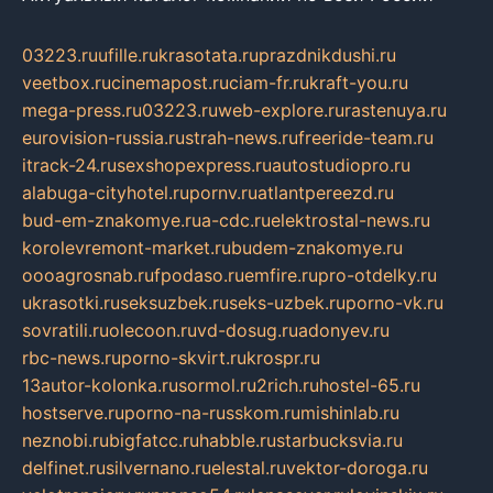
03223.ru
ufille.ru
krasotata.ru
prazdnikdushi.ru
veetbox.ru
cinemapost.ru
ciam-fr.ru
kraft-you.ru
mega-press.ru
03223.ru
web-explore.ru
rastenuya.ru
eurovision-russia.ru
strah-news.ru
freeride-team.ru
itrack-24.ru
sexshopexpress.ru
autostudiopro.ru
alabuga-cityhotel.ru
pornv.ru
atlantpereezd.ru
bud-em-znakomye.ru
a-cdc.ru
elektrostal-news.ru
korolevremont-market.ru
budem-znakomye.ru
oooagrosnab.ru
fpodaso.ru
emfire.ru
pro-otdelky.ru
ukrasotki.ru
seksuzbek.ru
seks-uzbek.ru
porno-vk.ru
sovratili.ru
olecoon.ru
vd-dosug.ru
adonyev.ru
rbc-news.ru
porno-skvirt.ru
krospr.ru
13autor-kolonka.ru
sormol.ru
2rich.ru
hostel-65.ru
hostserve.ru
porno-na-russkom.ru
mishinlab.ru
neznobi.ru
bigfatcc.ru
habble.ru
starbucksvia.ru
delfinet.ru
silvernano.ru
elestal.ru
vektor-doroga.ru