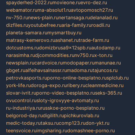
spayderhed-2022.ru
movieone.ru
evro-dez.ru
webamator.ru
ma-absolut1.ru
avtopomosch27.ru
nv-750.ru
news-plain.ru
nertansaga.ru
delanalad.ru
dizfiles.ru
youtubefree.ru
aria-family.ru
roadli.ru
planeta-samara.ru
mysmartbuy.ru
matrasy-kemerovo.ru
ashanet.ru
trade-farm.ru
dotcustoms.ru
domizbrusa9x12spb.ru
autodamp.ru
narasimha.ru
djcommodities.ru
nv750.ru
x-ton.ru
newsplain.ru
cardvoice.ru
modopaper.ru
manunae.ru
gbget.ru
alfeihavsalnassr.ru
madoma.ru
tajuncos.ru
petrovkasports.ru
porno-online-besplatno.ru
splclub.ru
york-life.ru
doroga-expo.ru
ribery.ru
cleanmedicine.ru
slovar-ivrit.ru
porno-video-besplatno.ru
seks-365.ru
ovucontrol.ru
sloty-igrovyye-avtomaty.ru
ru-industriya.ru
russkoe-porno-besplatno.ru
belgorod-day.ru
digilith.ru
pichkurovlab.ru
medic-today.ru
taksu.ru
comp123.ru
don-ykt.ru
teensvoice.ru
imgsharing.ru
domashnee-porno.ru