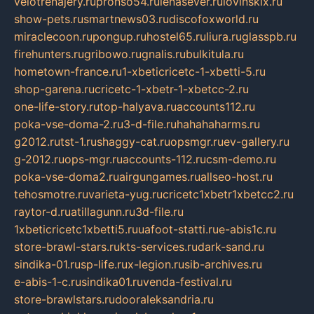
velotrenajery.ru
pronso54.ru
lenasever.ru
lovinskix.ru
show-pets.ru
smartnews03.ru
discofoxworld.ru
miraclecoon.ru
pongup.ru
hostel65.ru
liura.ru
glasspb.ru
firehunters.ru
gribowo.ru
gnalis.ru
bulkitula.ru
hometown-france.ru
1-xbeticricetc-1-xbetti-5.ru
shop-garena.ru
cricetc-1-xbetr-1-xbetcc-2.ru
one-life-story.ru
top-halyava.ru
accounts112.ru
poka-vse-doma-2.ru
3-d-file.ru
hahahaharms.ru
g2012.ru
tst-1.ru
shaggy-cat.ru
opsmgr.ru
ev-gallery.ru
g-2012.ru
ops-mgr.ru
accounts-112.ru
csm-demo.ru
poka-vse-doma2.ru
airgungames.ru
allseo-host.ru
tehosmotre.ru
varieta-yug.ru
cricetc1xbetr1xbetcc2.ru
raytor-d.ru
atillagunn.ru
3d-file.ru
1xbeticricetc1xbetti5.ru
uafoot-statti.ru
e-abis1c.ru
store-brawl-stars.ru
kts-services.ru
dark-sand.ru
sindika-01.ru
sp-life.ru
x-legion.ru
sib-archives.ru
e-abis-1-c.ru
sindika01.ru
venda-festival.ru
store-brawlstars.ru
dooraleksandria.ru