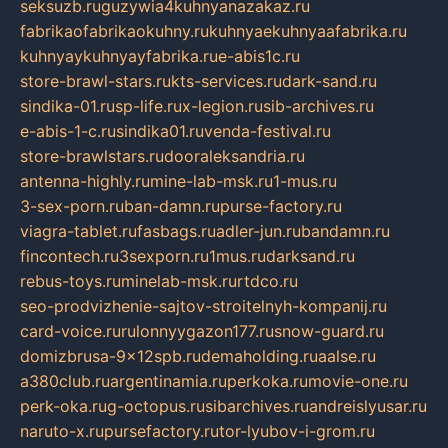
seksuzb.ru
guzywia4kuhnyanazakaz.ru
fabrikaofabrikaokuhny.ru
kuhnyaekuhnyaafabrika.ru
kuhnyaykuhnyayfabrika.ru
e-abis1c.ru
store-brawl-stars.ru
kts-services.ru
dark-sand.ru
sindika-01.ru
sp-life.ru
x-legion.ru
sib-archives.ru
e-abis-1-c.ru
sindika01.ru
venda-festival.ru
store-brawlstars.ru
dooraleksandria.ru
antenna-highly.ru
mine-lab-msk.ru
1-mus.ru
3-sex-porn.ru
ban-damn.ru
purse-factory.ru
viagra-tablet.ru
fasbags.ru
adler-jun.ru
bandamn.ru
fincontech.ru
3sexporn.ru
1mus.ru
darksand.ru
rebus-toys.ru
minelab-msk.ru
rtdco.ru
seo-prodvizhenie-sajtov-stroitelnyh-kompanij.ru
card-voice.ru
rulonnyygazon177.ru
snow-guard.ru
domizbrusa-9x12spb.ru
demaholding.ru
aalse.ru
a380club.ru
argentinamia.ru
perkoka.ru
movie-one.ru
perk-oka.ru
g-octopus.ru
sibarchives.ru
andreislyusar.ru
naruto-x.ru
pursefactory.ru
tor-lyubov-i-grom.ru