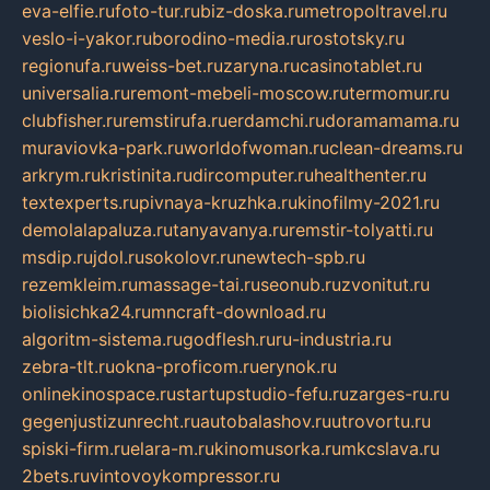
eva-elfie.ru
foto-tur.ru
biz-doska.ru
metropoltravel.ru
veslo-i-yakor.ru
borodino-media.ru
rostotsky.ru
regionufa.ru
weiss-bet.ru
zaryna.ru
casinotablet.ru
universalia.ru
remont-mebeli-moscow.ru
termomur.ru
clubfisher.ru
remstirufa.ru
erdamchi.ru
doramamama.ru
muraviovka-park.ru
worldofwoman.ru
clean-dreams.ru
arkrym.ru
kristinita.ru
dircomputer.ru
healthenter.ru
textexperts.ru
pivnaya-kruzhka.ru
kinofilmy-2021.ru
demolalapaluza.ru
tanyavanya.ru
remstir-tolyatti.ru
msdip.ru
jdol.ru
sokolovr.ru
newtech-spb.ru
rezemkleim.ru
massage-tai.ru
seonub.ru
zvonitut.ru
biolisichka24.ru
mncraft-download.ru
algoritm-sistema.ru
godflesh.ru
ru-industria.ru
zebra-tlt.ru
okna-proficom.ru
erynok.ru
onlinekinospace.ru
startupstudio-fefu.ru
zarges-ru.ru
gegenjustizunrecht.ru
autobalashov.ru
utrovortu.ru
spiski-firm.ru
elara-m.ru
kinomusorka.ru
mkcslava.ru
2bets.ru
vintovoykompressor.ru