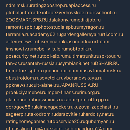
ndm.msk.ru
ratingzooshop.ru
apiaccess.ru
globalautotrade.info
bezverhovskoe.ru
drsschool.ru
ZOOSMART.SPB.RU
dalakony.ru
medikijob.ru
remontt.spb.ru
photostudia.spb.ru
myragon.ru
terramia.ru
academy62.ru
gardengallereya.ru
rti.com.ru
artem-news.ru
biserinca.ru
krasnodarkurort.com
imshowtv.ru
mebel-v-tule.ru
mobtopik.ru
pcsecurity.net.ru
tool-sib.ru
multimetrunit.ru
sp-tour.ru
fan-cs.ru
santeh-russia.ru
symbian9.net.ru
DSHAIR.RU
tmmotors.spb.ru
xjocuricopii.com
musavtomat.msk.ru
obustrojdom.ru
sovetcik.ru
ybaranovskaya.ru
ppknews.ru
cult-alshei.ru
JAPANRUSSIA.RU
proekciyamebel.ru
imper-finans.ru
rim.org.ru
glamourai.ru
brassminus.ru
zabor-pro.ru
ftn.pp.ru
dorogoe58.ru
laimengpacker.ru
kuzova-zapchasti.ru
sageerp.ru
taxodrom.ru
dsrazvitie.ru
hardcity.net.ru
ratinghomegames.ru
topservice25.ru
gubernyan.ru
gtglasslined.ru
ii4.ru
tssport.spb.ru
andorra24.com