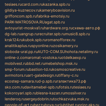
tesiaes.ru
card.com.ru
kazanka.spb.ru
gildiya-kuznecov.ru
kameryboavision.ru
griffoncom.spb.ru
fabrika-emotsiy.ru
PARK-MATROSOVA.RU
agat.spb.ru
avtoyurist-moskva1.ru
hardware.org.ru
схема-авто.рф
dg-lab.ru
angrup.ru
recruiter.spb.ru
music8.spb.ru
krsk124.ru
kubok.spb.ru
romanofforex.ru
analitikaplus.ru
spyonline.ru
zosikamery.ru
sloboda-ural.pp.ru
AUTO-COM.SU
hohota.net
alimy.ru
online-z.com
aromat-vostoka.ru
otdelkaexp.ru
mobilvest.ru
bbd.net.ru
mebelshop.msk.ru
smp-forum.ru
bastion-td.ru
kosmoscreative.ru
avrmotors.ru
art-galadesign.ru
tiffany-c.ru
ecostep-samara.ru
d-p.spb.ru
галактика73.рф
sko.com.ru
davitamebel-spb.ru
fotsis.ru
tesiaes.ru
kokoroyari.spb.ru
blesna-kazan.ru
mossilver.ru
lenderoq.ru
sergeydobrin.ru
tochkazvuka.msk.ru
people-of-art.ru
bezzubova.ru
clubtibet.ru
orior-aks.ru