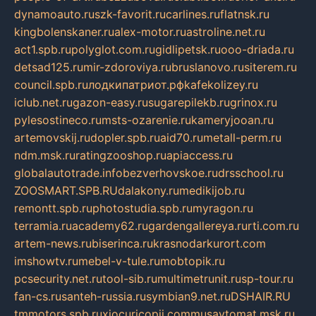
dynamoauto.ru
szk-favorit.ru
carlines.ru
flatnsk.ru
kingbolenskaner.ru
alex-motor.ru
astroline.net.ru
act1.spb.ru
polyglot.com.ru
gidlipetsk.ru
ooo-driada.ru
detsad125.ru
mir-zdoroviya.ru
bruslanovo.ru
siterem.ru
council.spb.ru
лодкипатриот.рф
kafekolizey.ru
iclub.net.ru
gazon-easy.ru
sugarepilekb.ru
grinox.ru
pylesostineco.ru
msts-ozarenie.ru
kameryjooan.ru
artemovskij.ru
dopler.spb.ru
aid70.ru
metall-perm.ru
ndm.msk.ru
ratingzooshop.ru
apiaccess.ru
globalautotrade.info
bezverhovskoe.ru
drsschool.ru
ZOOSMART.SPB.RU
dalakony.ru
medikijob.ru
remontt.spb.ru
photostudia.spb.ru
myragon.ru
terramia.ru
academy62.ru
gardengallereya.ru
rti.com.ru
artem-news.ru
biserinca.ru
krasnodarkurort.com
imshowtv.ru
mebel-v-tule.ru
mobtopik.ru
pcsecurity.net.ru
tool-sib.ru
multimetrunit.ru
sp-tour.ru
fan-cs.ru
santeh-russia.ru
symbian9.net.ru
DSHAIR.RU
tmmotors.spb.ru
xjocuricopii.com
musavtomat.msk.ru