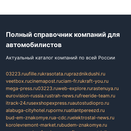
Полный справочник компаний для
автомобилистов
Актуальный каталог компаний по всей России
03223.ru
ufille.ru
krasotata.ru
prazdnikdushi.ru
veetbox.ru
cinemapost.ru
ciam-fr.ru
kraft-you.ru
mega-press.ru
03223.ru
web-explore.ru
rastenuya.ru
eurovision-russia.ru
strah-news.ru
freeride-team.ru
itrack-24.ru
sexshopexpress.ru
autostudiopro.ru
alabuga-cityhotel.ru
pornv.ru
atlantpereezd.ru
bud-em-znakomye.ru
a-cdc.ru
elektrostal-news.ru
korolevremont-market.ru
budem-znakomye.ru