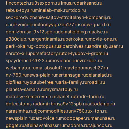
fincontech.ru
3sexporn.ru
1mus.ru
darksand.ru
rebus-toys.ru
minelab-msk.ru
rtdco.ru
seo-prodvizhenie-sajtov-stroitelnyh-kompanij.ru
card-voice.ru
rulonnyygazon177.ru
snow-guard.ru
domizbrusa-9x12spb.ru
demaholding.ru
aalse.ru
a380club.ru
argentinamia.ru
perkoka.ru
movie-one.ru
perk-oka.ru
g-octopus.ru
sibarchives.ru
andreislyusar.ru
naruto-x.ru
pursefactory.ru
tor-lyubov-i-grom.ru
spayderhed-2022.ru
movieone.ru
evro-dez.ru
webamator.ru
ma-absolut1.ru
avtopomosch27.ru
nv-750.ru
news-plain.ru
nertansaga.ru
delanalad.ru
dizfiles.ru
youtubefree.ru
aria-family.ru
roadli.ru
planeta-samara.ru
mysmartbuy.ru
matrasy-kemerovo.ru
ashanet.ru
trade-farm.ru
dotcustoms.ru
domizbrusa9x12spb.ru
autodamp.ru
narasimha.ru
djcommodities.ru
nv750.ru
x-ton.ru
newsplain.ru
cardvoice.ru
modopaper.ru
manunae.ru
gbget.ru
alfeihavsalnassr.ru
madoma.ru
tajuncos.ru