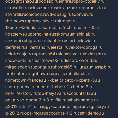
oooagrosnab.ru
fpodaso.ru
emfire.ru
pro-otdelky.ru
ukrasotki.ru
seksuzbek.ru
seks-uzbek.ru
porno-vk.ru
sovratili.ru
olecoon.ru
vd-dosug.ru
adonyev.ru
rbc-news.ru
porno-skvirt.ru
krospr.ru
13autor-kolonka.ru
sormol.ru
2rich.ru
hostel-65.ru
hostserve.ru
porno-na-russkom.ru
mishinlab.ru
neznobi.ru
bigfatcc.ru
habble.ru
starbucksvia.ru
delfinet.ru
silvernano.ru
elestal.ru
vektor-doroga.ru
velotrenajery.ru
pronso54.ru
lenasever.ru
lovinskix.ru
show-pets.ru
smartnews03.ru
discofoxworld.ru
miraclecoon.ru
pongup.ru
hostel65.ru
liura.ru
glasspb.ru
firehunters.ru
gribowo.ru
gnalis.ru
bulkitula.ru
hometown-france.ru
1-xbeticricetc-1-xbetti-5.ru
shop-garena.ru
cricetc-1-xbetr-1-xbetcc-2.ru
one-life-story.ru
top-halyava.ru
accounts112.ru
poka-vse-doma-2.ru
3-d-file.ru
hahahaharms.ru
g2012.ru
tst-1.ru
shaggy-cat.ru
opsmgr.ru
ev-gallery.ru
g-2012.ru
ops-mgr.ru
accounts-112.ru
csm-demo.ru