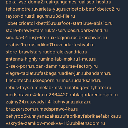
poka-vse-doma2.ru
airgungames.ru
allseo-host.ru
tehosmotre.ru
varieta-yug.ru
cricetc1xbetr1xbetcc2.ru
raytor-d.ru
atillagunn.ru
3d-file.ru
1xbeticricetc1xbetti5.ru
uafoot-statti.ru
e-abis1c.ru
store-brawl-stars.ru
kts-services.ru
dark-sand.ru
sindika-01.ru
sp-life.ru
x-legion.ru
sib-archives.ru
e-abis-1-c.ru
sindika01.ru
venda-festival.ru
store-brawlstars.ru
dooraleksandria.ru
antenna-highly.ru
mine-lab-msk.ru
1-mus.ru
3-sex-porn.ru
ban-damn.ru
purse-factory.ru
viagra-tablet.ru
fasbags.ru
adler-jun.ru
bandamn.ru
fincontech.ru
3sexporn.ru
1mus.ru
darksand.ru
rebus-toys.ru
minelab-msk.ru
alabuga-cityhotel.ru
medsprawo-4-ka.ru
2864420.ru
blagodarenie-spb.ru
zajmy24.ru
tovudyi-4-kuhnyanazakaz.ru
brazzerscom.ru
medsprawo4ka.ru
xehyroo5kuhnyanazakaz.ru
fabrikayfabrikaefabrika.ru
vskrytie-zamkov-moskva-113.ru
biletnadom.ru