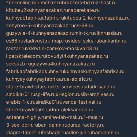
zed-online.ru
pimchax.ru
brazzers-hd.ru
z-host.ru
kitubeu2kuhnyanazakaz.ru
naperekate.ru
kuhnyaofabrikaufabrik.ru
kitubeu-2-kuhnyanazakaz.ru
xehyroo-5-kuhnyanazakaz.ru
cs-68.ru
guzywia-4-kuhnyanazakaz.ru
mir-tk.ru
vlknrussia.ru
cs68.ru
vladivostok-map.ru
video-seks.ru
bankaribi.ru
raszar.ru
vskrytie-zamkov-moskva113.ru
lipetsktelecom.ru
tovudyi4kuhnyanazakaz.ru
seksuzb.ru
guzywia4kuhnyanazakaz.ru
fabrikaofabrikaokuhny.ru
kuhnyaekuhnyaafabrika.ru
kuhnyaykuhnyayfabrika.ru
e-abis1c.ru
store-brawl-stars.ru
kts-services.ru
dark-sand.ru
sindika-01.ru
sp-life.ru
x-legion.ru
sib-archives.ru
e-abis-1-c.ru
sindika01.ru
venda-festival.ru
store-brawlstars.ru
dooraleksandria.ru
antenna-highly.ru
mine-lab-msk.ru
1-mus.ru
3-sex-porn.ru
ban-damn.ru
purse-factory.ru
viagra-tablet.ru
fasbags.ru
adler-jun.ru
bandamn.ru