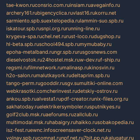
tae-kwon.ru
consrio.com.ru
insiam.ru
avegainfo.ru
archery161.ru
bigencyclica.ru
vlast16.ru
korru.net
sarmiento.spb.su
extelopedia.ru
lammin-suo.spb.ru
iskatour.spb.ru
snpi.org.ru
running-line.ru
krygeva-spa.ru
chel.net.ru
rust-loco.ru
dugshop.ru
hl-beta.spb.ru
school494.spb.ru
mymubaby.ru
epoha-metalband.ru
ngr.spb.ru
rusgosnews.com
dieselvostok.ru
24hostel.msk.ru
w-dev.ru
f-ship.ru
regsmi.ru
filmnetwork.ru
malinasp.ru
kinosvin.ru
h2o-salon.ru
malutkayork.ru
deltaprim.spb.ru
tango-perm.ru
gooddir.ru
sgv.su
multiki-online.com
webkrasotki.com
cherinvest.ru
detskiy-ostrov.ru
ankou.spb.ru
alvesta1.ru
pdf-creator.ru
nix-files.org.ru
sakhatoday.ru
elektrikersymboler.ru
sputnikyes.ru
golf2club.msk.ru
aeforums.ru
zallclub.ru
multimodal.msk.ru
habaigry.ru
haikko.ru
sobakopedia.ru
isz-fest.ru
ewnc.info
screensaver-clock.net.ru
volnav.spb.ru
comnat.ru
npf.net.ru
7bit.pp.ru
kalugatur.ru