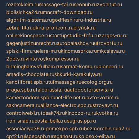
rezemkleim.ru
massage-tai.ru
seonub.ru
zvonitut.ru
biolisichka24.ru
mncraft-download.ru
algoritm-sistema.ru
godflesh.ru
ru-industria.ru
zebra-tlt.ru
okna-proficom.ru
erynok.ru
onlinekinospace.ru
startupstudio-fefu.ru
zarges-ru.ru
gegenjustizunrecht.ru
autobalashov.ru
utrovortu.ru
spiski-firm.ru
elara-m.ru
kinomusorka.ru
mkcslava.ru
2bets.ru
vintovoykompressor.ru
birminghamvsfulham.ru
sarmat-komp.ru
pioneeri.ru
amadis-chocolate.ru
shkurki-karakulya.ru
kanotiforet.spb.ru
tutmassage.ru
ecolog.org.ru
praga.spb.ru
falcorussia.ru
autodoctorservis.ru
kamertondom.spb.ru
net-life.net.ru
avto-vozim.ru
sakhcamera.ru
alliance-electro.spb.ru
stroyavt.ru
controlweb1.ru
tdsak74.ru
kinzozo-ru.ru
kvotka.ru
iron-snab.ru
costa-bella.ru
eugrus.pp.ru
associaciya39.ru
primexpo.spb.ru
bezmorchin.ru
ia2.ru
cpt21.ru
ispecspb.ru
regahost.ru
kolosok-elita.ru