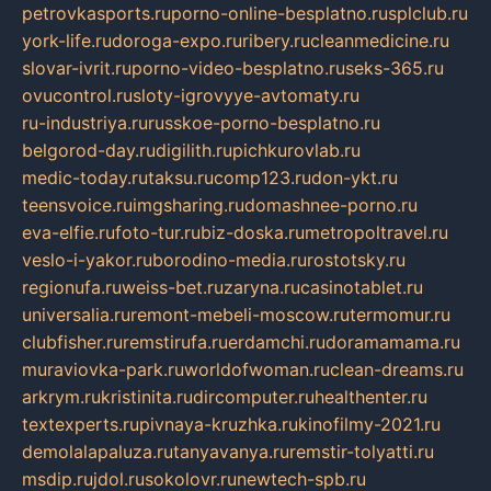
petrovkasports.ru
porno-online-besplatno.ru
splclub.ru
york-life.ru
doroga-expo.ru
ribery.ru
cleanmedicine.ru
slovar-ivrit.ru
porno-video-besplatno.ru
seks-365.ru
ovucontrol.ru
sloty-igrovyye-avtomaty.ru
ru-industriya.ru
russkoe-porno-besplatno.ru
belgorod-day.ru
digilith.ru
pichkurovlab.ru
medic-today.ru
taksu.ru
comp123.ru
don-ykt.ru
teensvoice.ru
imgsharing.ru
domashnee-porno.ru
eva-elfie.ru
foto-tur.ru
biz-doska.ru
metropoltravel.ru
veslo-i-yakor.ru
borodino-media.ru
rostotsky.ru
regionufa.ru
weiss-bet.ru
zaryna.ru
casinotablet.ru
universalia.ru
remont-mebeli-moscow.ru
termomur.ru
clubfisher.ru
remstirufa.ru
erdamchi.ru
doramamama.ru
muraviovka-park.ru
worldofwoman.ru
clean-dreams.ru
arkrym.ru
kristinita.ru
dircomputer.ru
healthenter.ru
textexperts.ru
pivnaya-kruzhka.ru
kinofilmy-2021.ru
demolalapaluza.ru
tanyavanya.ru
remstir-tolyatti.ru
msdip.ru
jdol.ru
sokolovr.ru
newtech-spb.ru