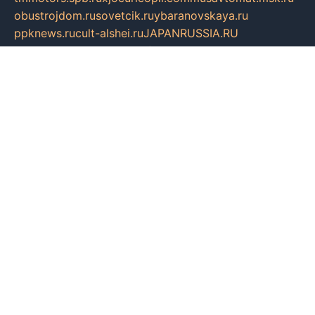
obustrojdom.ru
sovetcik.ru
ybaranovskaya.ru
ppknews.ru
cult-alshei.ru
JAPANRUSSIA.RU
proekciyamebel.ru
imper-finans.ru
rim.org.ru
glamourai.ru
brassminus.ru
zabor-pro.ru
ftn.pp.ru
dorogoe58.ru
laimengpacker.ru
kuzova-zapchasti.ru
sageerp.ru
taxodrom.ru
dsrazvitie.ru
hardcity.net.ru
ratinghomegames.ru
topservice25.ru
gubernyan.ru
gtglasslined.ru
ii4.ru
tssport.spb.ru
andorra24.com
blackwallstreet.ru
oboimos.ru
optim-doors.com.ru
ikuch.ru
nycr.org.ru
npa21.ru
vremya-ch.spb.ru
desert000.ru
ivtorgi.ru
ifiori.ru
catalog-statei.ru
dcv.org.ru
spetsmaster174.ru
ipkameryhiseeu.ru
dum26.ru
ruspol.spb.ru
fr-opendp.ru
kam-solnyshko.ru
cheyenne-arapaho.ru
sevzapmetal.spb.ru
ted-lapidus.spb.ru
parasite-eliminator.ru
sigma-complete.ru
modernworld.ru
dama-moda.ru
eholot-group.ru
sk-nvkz.ru
DRONGOLD.RU
democratia2.ru
i-farmer.ru
mass-sport.org