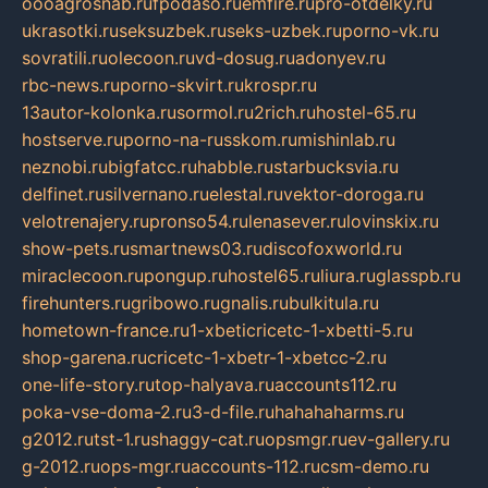
oooagrosnab.ru
fpodaso.ru
emfire.ru
pro-otdelky.ru
ukrasotki.ru
seksuzbek.ru
seks-uzbek.ru
porno-vk.ru
sovratili.ru
olecoon.ru
vd-dosug.ru
adonyev.ru
rbc-news.ru
porno-skvirt.ru
krospr.ru
13autor-kolonka.ru
sormol.ru
2rich.ru
hostel-65.ru
hostserve.ru
porno-na-russkom.ru
mishinlab.ru
neznobi.ru
bigfatcc.ru
habble.ru
starbucksvia.ru
delfinet.ru
silvernano.ru
elestal.ru
vektor-doroga.ru
velotrenajery.ru
pronso54.ru
lenasever.ru
lovinskix.ru
show-pets.ru
smartnews03.ru
discofoxworld.ru
miraclecoon.ru
pongup.ru
hostel65.ru
liura.ru
glasspb.ru
firehunters.ru
gribowo.ru
gnalis.ru
bulkitula.ru
hometown-france.ru
1-xbeticricetc-1-xbetti-5.ru
shop-garena.ru
cricetc-1-xbetr-1-xbetcc-2.ru
one-life-story.ru
top-halyava.ru
accounts112.ru
poka-vse-doma-2.ru
3-d-file.ru
hahahaharms.ru
g2012.ru
tst-1.ru
shaggy-cat.ru
opsmgr.ru
ev-gallery.ru
g-2012.ru
ops-mgr.ru
accounts-112.ru
csm-demo.ru