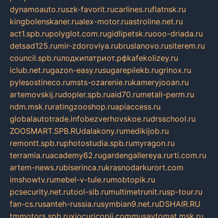
dynamoauto.ru
szk-favorit.ru
carlines.ru
flatnsk.ru
kingbolenskaner.ru
alex-motor.ru
astroline.net.ru
act1.spb.ru
polyglot.com.ru
gidlipetsk.ru
ooo-driada.ru
detsad125.ru
mir-zdoroviya.ru
bruslanovo.ru
siterem.ru
council.spb.ru
лодкипатриот.рф
kafekolizey.ru
iclub.net.ru
gazon-easy.ru
sugarepilekb.ru
grinox.ru
pylesostineco.ru
msts-ozarenie.ru
kameryjooan.ru
artemovskij.ru
dopler.spb.ru
aid70.ru
metall-perm.ru
ndm.msk.ru
ratingzooshop.ru
apiaccess.ru
globalautotrade.info
bezverhovskoe.ru
drsschool.ru
ZOOSMART.SPB.RU
dalakony.ru
medikijob.ru
remontt.spb.ru
photostudia.spb.ru
myragon.ru
terramia.ru
academy62.ru
gardengallereya.ru
rti.com.ru
artem-news.ru
biserinca.ru
krasnodarkurort.com
imshowtv.ru
mebel-v-tule.ru
mobtopik.ru
pcsecurity.net.ru
tool-sib.ru
multimetrunit.ru
sp-tour.ru
fan-cs.ru
santeh-russia.ru
symbian9.net.ru
DSHAIR.RU
tmmotors.spb.ru
xjocuricopii.com
musavtomat.msk.ru