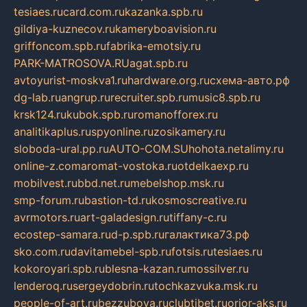
tesiaes.ru
card.com.ru
kazanka.spb.ru
gildiya-kuznecov.ru
kameryboavision.ru
griffoncom.spb.ru
fabrika-emotsiy.ru
PARK-MATROSOVA.RU
agat.spb.ru
avtoyurist-moskva1.ru
hardware.org.ru
схема-авто.рф
dg-lab.ru
angrup.ru
recruiter.spb.ru
music8.spb.ru
krsk124.ru
kubok.spb.ru
romanofforex.ru
analitikaplus.ru
spyonline.ru
zosikamery.ru
sloboda-ural.pp.ru
AUTO-COM.SU
hohota.net
alimy.ru
online-z.com
aromat-vostoka.ru
otdelkaexp.ru
mobilvest.ru
bbd.net.ru
mebelshop.msk.ru
smp-forum.ru
bastion-td.ru
kosmoscreative.ru
avrmotors.ru
art-galadesign.ru
tiffany-c.ru
ecostep-samara.ru
d-p.spb.ru
галактика73.рф
sko.com.ru
davitamebel-spb.ru
fotsis.ru
tesiaes.ru
kokoroyari.spb.ru
blesna-kazan.ru
mossilver.ru
lenderoq.ru
sergeydobrin.ru
tochkazvuka.msk.ru
people-of-art.ru
bezzubova.ru
clubtibet.ru
orior-aks.ru