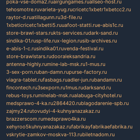
poka-vse-doma2.ru
airgungames.ru
allseo-host.ru
tehosmotre.ru
varieta-yug.ru
cricetc1xbetr1xbetcc2.ru
raytor-d.ru
atillagunn.ru
3d-file.ru
1xbeticricetc1xbetti5.ru
uafoot-statti.ru
e-abis1c.ru
store-brawl-stars.ru
kts-services.ru
dark-sand.ru
sindika-01.ru
sp-life.ru
x-legion.ru
sib-archives.ru
e-abis-1-c.ru
sindika01.ru
venda-festival.ru
store-brawlstars.ru
dooraleksandria.ru
antenna-highly.ru
mine-lab-msk.ru
1-mus.ru
3-sex-porn.ru
ban-damn.ru
purse-factory.ru
viagra-tablet.ru
fasbags.ru
adler-jun.ru
bandamn.ru
fincontech.ru
3sexporn.ru
1mus.ru
darksand.ru
rebus-toys.ru
minelab-msk.ru
alabuga-cityhotel.ru
medsprawo-4-ka.ru
2864420.ru
blagodarenie-spb.ru
zajmy24.ru
tovudyi-4-kuhnyanazakaz.ru
brazzerscom.ru
medsprawo4ka.ru
xehyroo5kuhnyanazakaz.ru
fabrikayfabrikaefabrika.ru
vskrytie-zamkov-moskva-113.ru
biletnadom.ru