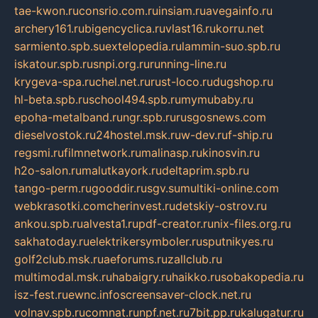
tae-kwon.ru
consrio.com.ru
insiam.ru
avegainfo.ru
archery161.ru
bigencyclica.ru
vlast16.ru
korru.net
sarmiento.spb.su
extelopedia.ru
lammin-suo.spb.ru
iskatour.spb.ru
snpi.org.ru
running-line.ru
krygeva-spa.ru
chel.net.ru
rust-loco.ru
dugshop.ru
hl-beta.spb.ru
school494.spb.ru
mymubaby.ru
epoha-metalband.ru
ngr.spb.ru
rusgosnews.com
dieselvostok.ru
24hostel.msk.ru
w-dev.ru
f-ship.ru
regsmi.ru
filmnetwork.ru
malinasp.ru
kinosvin.ru
h2o-salon.ru
malutkayork.ru
deltaprim.spb.ru
tango-perm.ru
gooddir.ru
sgv.su
multiki-online.com
webkrasotki.com
cherinvest.ru
detskiy-ostrov.ru
ankou.spb.ru
alvesta1.ru
pdf-creator.ru
nix-files.org.ru
sakhatoday.ru
elektrikersymboler.ru
sputnikyes.ru
golf2club.msk.ru
aeforums.ru
zallclub.ru
multimodal.msk.ru
habaigry.ru
haikko.ru
sobakopedia.ru
isz-fest.ru
ewnc.info
screensaver-clock.net.ru
volnav.spb.ru
comnat.ru
npf.net.ru
7bit.pp.ru
kalugatur.ru