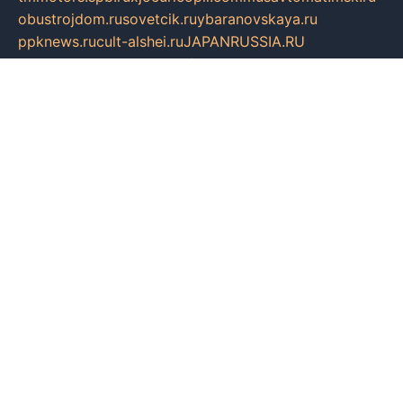
obustrojdom.ru
sovetcik.ru
ybaranovskaya.ru
ppknews.ru
cult-alshei.ru
JAPANRUSSIA.RU
proekciyamebel.ru
imper-finans.ru
rim.org.ru
glamourai.ru
brassminus.ru
zabor-pro.ru
ftn.pp.ru
dorogoe58.ru
laimengpacker.ru
kuzova-zapchasti.ru
sageerp.ru
taxodrom.ru
dsrazvitie.ru
hardcity.net.ru
ratinghomegames.ru
topservice25.ru
gubernyan.ru
gtglasslined.ru
ii4.ru
tssport.spb.ru
andorra24.com
blackwallstreet.ru
oboimos.ru
optim-doors.com.ru
ikuch.ru
nycr.org.ru
npa21.ru
vremya-ch.spb.ru
desert000.ru
ivtorgi.ru
ifiori.ru
catalog-statei.ru
dcv.org.ru
spetsmaster174.ru
ipkameryhiseeu.ru
dum26.ru
ruspol.spb.ru
fr-opendp.ru
kam-solnyshko.ru
cheyenne-arapaho.ru
sevzapmetal.spb.ru
ted-lapidus.spb.ru
parasite-eliminator.ru
sigma-complete.ru
modernworld.ru
dama-moda.ru
eholot-group.ru
sk-nvkz.ru
DRONGOLD.RU
democratia2.ru
i-farmer.ru
mass-sport.org