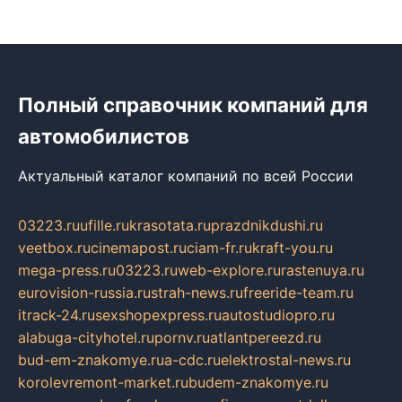
Полный справочник компаний для
автомобилистов
Актуальный каталог компаний по всей России
03223.ru
ufille.ru
krasotata.ru
prazdnikdushi.ru
veetbox.ru
cinemapost.ru
ciam-fr.ru
kraft-you.ru
mega-press.ru
03223.ru
web-explore.ru
rastenuya.ru
eurovision-russia.ru
strah-news.ru
freeride-team.ru
itrack-24.ru
sexshopexpress.ru
autostudiopro.ru
alabuga-cityhotel.ru
pornv.ru
atlantpereezd.ru
bud-em-znakomye.ru
a-cdc.ru
elektrostal-news.ru
korolevremont-market.ru
budem-znakomye.ru