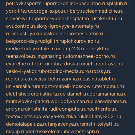
petrovkasports.ru
porno-online-besplatno.ru
splclub.ru
york-life.ru
doroga-expo.ru
ribery.ru
cleanmedicine.ru
slovar-ivrit.ru
porno-video-besplatno.ru
seks-365.ru
ovucontrol.ru
sloty-igrovyye-avtomaty.ru
ru-industriya.ru
russkoe-porno-besplatno.ru
belgorod-day.ru
digilith.ru
pichkurovlab.ru
medic-today.ru
taksu.ru
comp123.ru
don-ykt.ru
teensvoice.ru
imgsharing.ru
domashnee-porno.ru
eva-elfie.ru
foto-tur.ru
biz-doska.ru
metropoltravel.ru
veslo-i-yakor.ru
borodino-media.ru
rostotsky.ru
regionufa.ru
weiss-bet.ru
zaryna.ru
casinotablet.ru
universalia.ru
remont-mebeli-moscow.ru
termomur.ru
clubfisher.ru
remstirufa.ru
erdamchi.ru
doramamama.ru
muraviovka-park.ru
worldofwoman.ru
clean-dreams.ru
arkrym.ru
kristinita.ru
dircomputer.ru
healthenter.ru
textexperts.ru
pivnaya-kruzhka.ru
kinofilmy-2021.ru
demolalapaluza.ru
tanyavanya.ru
remstir-tolyatti.ru
msdip.ru
jdol.ru
sokolovr.ru
newtech-spb.ru