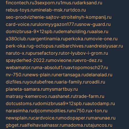
fincontech.ru
3sexporn.ru
1mus.ru
darksand.ru
rebus-toys.ru
minelab-msk.ru
rtdco.ru
seo-prodvizhenie-sajtov-stroitelnyh-kompanij.ru
card-voice.ru
rulonnyygazon177.ru
snow-guard.ru
domizbrusa-9x12spb.ru
demaholding.ru
aalse.ru
a380club.ru
argentinamia.ru
perkoka.ru
movie-one.ru
perk-oka.ru
g-octopus.ru
sibarchives.ru
andreislyusar.ru
naruto-x.ru
pursefactory.ru
tor-lyubov-i-grom.ru
spayderhed-2022.ru
movieone.ru
evro-dez.ru
webamator.ru
ma-absolut1.ru
avtopomosch27.ru
nv-750.ru
news-plain.ru
nertansaga.ru
delanalad.ru
dizfiles.ru
youtubefree.ru
aria-family.ru
roadli.ru
planeta-samara.ru
mysmartbuy.ru
matrasy-kemerovo.ru
ashanet.ru
trade-farm.ru
dotcustoms.ru
domizbrusa9x12spb.ru
autodamp.ru
narasimha.ru
djcommodities.ru
nv750.ru
x-ton.ru
newsplain.ru
cardvoice.ru
modopaper.ru
manunae.ru
gbget.ru
alfeihavsalnassr.ru
madoma.ru
tajuncos.ru