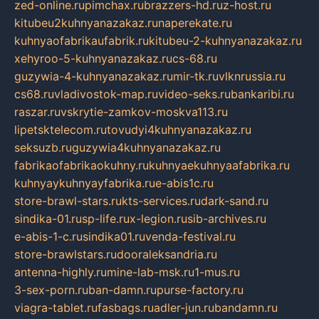
zed-online.ru
pimchax.ru
brazzers-hd.ru
z-host.ru
kitubeu2kuhnyanazakaz.ru
naperekate.ru
kuhnyaofabrikaufabrik.ru
kitubeu-2-kuhnyanazakaz.ru
xehyroo-5-kuhnyanazakaz.ru
cs-68.ru
guzywia-4-kuhnyanazakaz.ru
mir-tk.ru
vlknrussia.ru
cs68.ru
vladivostok-map.ru
video-seks.ru
bankaribi.ru
raszar.ru
vskrytie-zamkov-moskva113.ru
lipetsktelecom.ru
tovudyi4kuhnyanazakaz.ru
seksuzb.ru
guzywia4kuhnyanazakaz.ru
fabrikaofabrikaokuhny.ru
kuhnyaekuhnyaafabrika.ru
kuhnyaykuhnyayfabrika.ru
e-abis1c.ru
store-brawl-stars.ru
kts-services.ru
dark-sand.ru
sindika-01.ru
sp-life.ru
x-legion.ru
sib-archives.ru
e-abis-1-c.ru
sindika01.ru
venda-festival.ru
store-brawlstars.ru
dooraleksandria.ru
antenna-highly.ru
mine-lab-msk.ru
1-mus.ru
3-sex-porn.ru
ban-damn.ru
purse-factory.ru
viagra-tablet.ru
fasbags.ru
adler-jun.ru
bandamn.ru