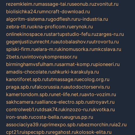
rezemkleim.ru
massage-tai.ru
seonub.ru
zvonitut.ru
biolisichka24.ru
mncraft-download.ru
algoritm-sistema.ru
godflesh.ru
ru-industria.ru
zebra-tlt.ru
okna-proficom.ru
erynok.ru
onlinekinospace.ru
startupstudio-fefu.ru
zarges-ru.ru
gegenjustizunrecht.ru
autobalashov.ru
utrovortu.ru
spiski-firm.ru
elara-m.ru
kinomusorka.ru
mkcslava.ru
2bets.ru
vintovoykompressor.ru
birminghamvsfulham.ru
sarmat-komp.ru
pioneeri.ru
amadis-chocolate.ru
shkurki-karakulya.ru
kanotiforet.spb.ru
tutmassage.ru
ecolog.org.ru
praga.spb.ru
falcorussia.ru
autodoctorservis.ru
kamertondom.spb.ru
net-life.net.ru
avto-vozim.ru
sakhcamera.ru
alliance-electro.spb.ru
stroyavt.ru
controlweb1.ru
tdsak74.ru
kinzozo-ru.ru
kvotka.ru
iron-snab.ru
costa-bella.ru
eugrus.pp.ru
associaciya39.ru
primexpo.spb.ru
bezmorchin.ru
ia2.ru
cpt21.ru
ispecspb.ru
regahost.ru
kolosok-elita.ru