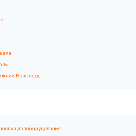
ск
чкала
поль
Нижний Новгород
тановка допоборудования