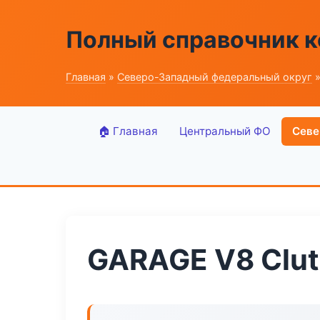
Полный справочник к
Главная
»
Северо-Западный федеральный округ
»
🏠 Главная
Центральный ФО
Севе
GARAGE V8 Clu