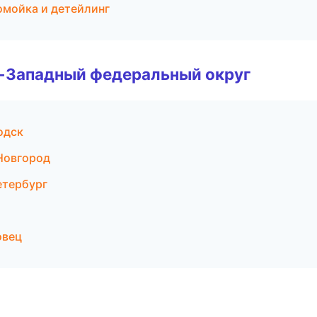
омойка и детейлинг
о-Западный федеральный округ
одск
 Новгород
етербург
овец