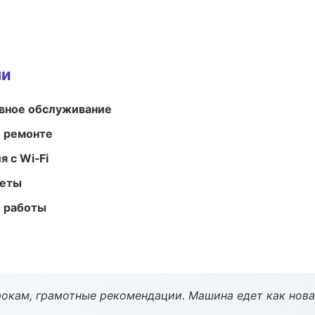
ми
вное обслуживание
и ремонте
 с Wi‑Fi
меты
е работы
окам, грамотные рекомендации. Машина едет как нова