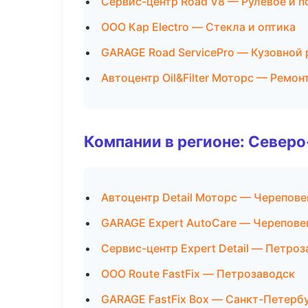
Сервис-центр Road V8 — Рулевое и п
ООО Кар Electro — Стекла и оптика
GARAGE Road ServicePro — Кузовной 
Автоцентр Oil&Filter Моторс — Ремон
Компании в регионе: Север
Автоцентр Detail Моторс — Черепове
GARAGE Expert AutoCare — Черепове
Сервис-центр Expert Detail — Петро
ООО Route FastFix — Петрозаводск
GARAGE FastFix Box — Санкт-Петерб