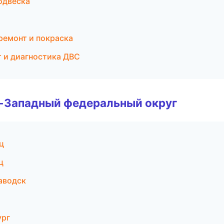
одвеска
ремонт и покраска
т и диагностика ДВС
о-Западный федеральный округ
ц
ц
заводск
ург