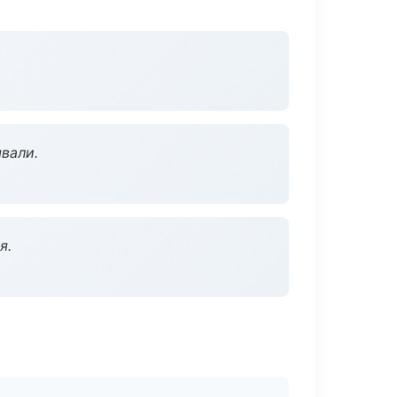
вали.
я.