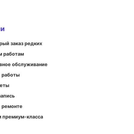
ми
рый заказ редких
м работам
вное обслуживание
е работы
меты
запись
и ремонте
м премиум-класса