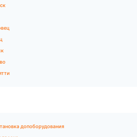
нск
овец
ц
ск
ово
ятти
становка допоборудования