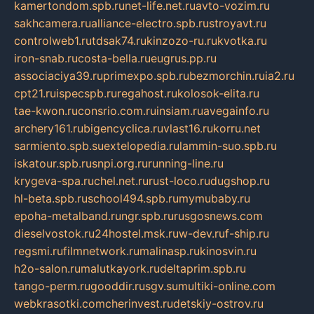
kamertondom.spb.ru
net-life.net.ru
avto-vozim.ru
sakhcamera.ru
alliance-electro.spb.ru
stroyavt.ru
controlweb1.ru
tdsak74.ru
kinzozo-ru.ru
kvotka.ru
iron-snab.ru
costa-bella.ru
eugrus.pp.ru
associaciya39.ru
primexpo.spb.ru
bezmorchin.ru
ia2.ru
cpt21.ru
ispecspb.ru
regahost.ru
kolosok-elita.ru
tae-kwon.ru
consrio.com.ru
insiam.ru
avegainfo.ru
archery161.ru
bigencyclica.ru
vlast16.ru
korru.net
sarmiento.spb.su
extelopedia.ru
lammin-suo.spb.ru
iskatour.spb.ru
snpi.org.ru
running-line.ru
krygeva-spa.ru
chel.net.ru
rust-loco.ru
dugshop.ru
hl-beta.spb.ru
school494.spb.ru
mymubaby.ru
epoha-metalband.ru
ngr.spb.ru
rusgosnews.com
dieselvostok.ru
24hostel.msk.ru
w-dev.ru
f-ship.ru
regsmi.ru
filmnetwork.ru
malinasp.ru
kinosvin.ru
h2o-salon.ru
malutkayork.ru
deltaprim.spb.ru
tango-perm.ru
gooddir.ru
sgv.su
multiki-online.com
webkrasotki.com
cherinvest.ru
detskiy-ostrov.ru