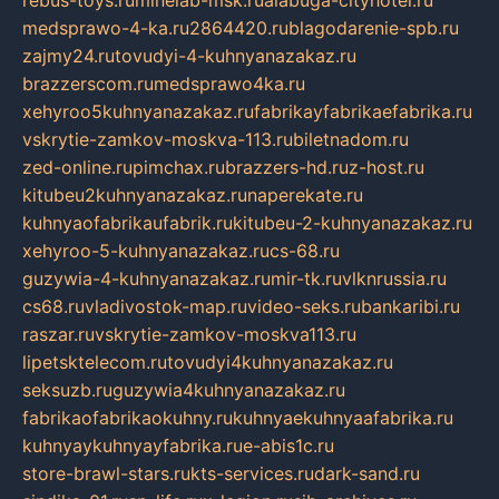
rebus-toys.ru
minelab-msk.ru
alabuga-cityhotel.ru
medsprawo-4-ka.ru
2864420.ru
blagodarenie-spb.ru
zajmy24.ru
tovudyi-4-kuhnyanazakaz.ru
brazzerscom.ru
medsprawo4ka.ru
xehyroo5kuhnyanazakaz.ru
fabrikayfabrikaefabrika.ru
vskrytie-zamkov-moskva-113.ru
biletnadom.ru
zed-online.ru
pimchax.ru
brazzers-hd.ru
z-host.ru
kitubeu2kuhnyanazakaz.ru
naperekate.ru
kuhnyaofabrikaufabrik.ru
kitubeu-2-kuhnyanazakaz.ru
xehyroo-5-kuhnyanazakaz.ru
cs-68.ru
guzywia-4-kuhnyanazakaz.ru
mir-tk.ru
vlknrussia.ru
cs68.ru
vladivostok-map.ru
video-seks.ru
bankaribi.ru
raszar.ru
vskrytie-zamkov-moskva113.ru
lipetsktelecom.ru
tovudyi4kuhnyanazakaz.ru
seksuzb.ru
guzywia4kuhnyanazakaz.ru
fabrikaofabrikaokuhny.ru
kuhnyaekuhnyaafabrika.ru
kuhnyaykuhnyayfabrika.ru
e-abis1c.ru
store-brawl-stars.ru
kts-services.ru
dark-sand.ru