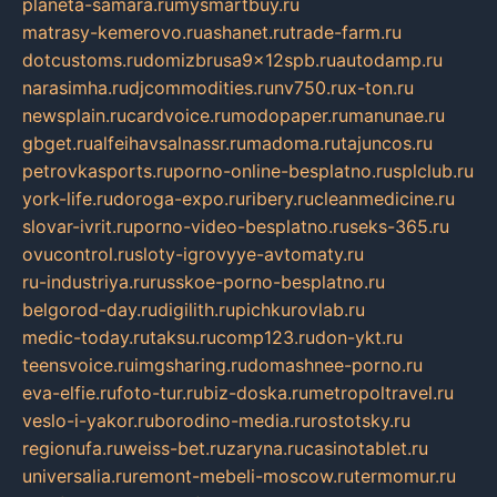
planeta-samara.ru
mysmartbuy.ru
matrasy-kemerovo.ru
ashanet.ru
trade-farm.ru
dotcustoms.ru
domizbrusa9x12spb.ru
autodamp.ru
narasimha.ru
djcommodities.ru
nv750.ru
x-ton.ru
newsplain.ru
cardvoice.ru
modopaper.ru
manunae.ru
gbget.ru
alfeihavsalnassr.ru
madoma.ru
tajuncos.ru
petrovkasports.ru
porno-online-besplatno.ru
splclub.ru
york-life.ru
doroga-expo.ru
ribery.ru
cleanmedicine.ru
slovar-ivrit.ru
porno-video-besplatno.ru
seks-365.ru
ovucontrol.ru
sloty-igrovyye-avtomaty.ru
ru-industriya.ru
russkoe-porno-besplatno.ru
belgorod-day.ru
digilith.ru
pichkurovlab.ru
medic-today.ru
taksu.ru
comp123.ru
don-ykt.ru
teensvoice.ru
imgsharing.ru
domashnee-porno.ru
eva-elfie.ru
foto-tur.ru
biz-doska.ru
metropoltravel.ru
veslo-i-yakor.ru
borodino-media.ru
rostotsky.ru
regionufa.ru
weiss-bet.ru
zaryna.ru
casinotablet.ru
universalia.ru
remont-mebeli-moscow.ru
termomur.ru