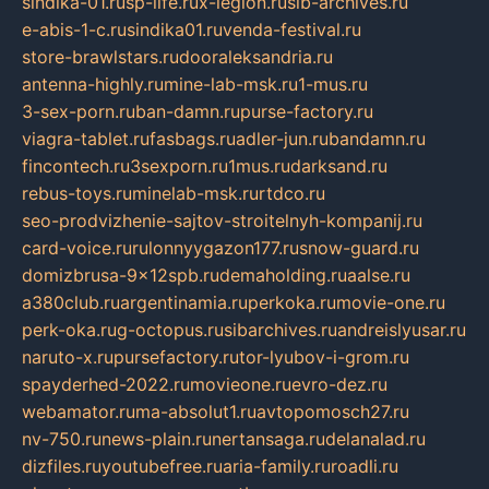
sindika-01.ru
sp-life.ru
x-legion.ru
sib-archives.ru
e-abis-1-c.ru
sindika01.ru
venda-festival.ru
store-brawlstars.ru
dooraleksandria.ru
antenna-highly.ru
mine-lab-msk.ru
1-mus.ru
3-sex-porn.ru
ban-damn.ru
purse-factory.ru
viagra-tablet.ru
fasbags.ru
adler-jun.ru
bandamn.ru
fincontech.ru
3sexporn.ru
1mus.ru
darksand.ru
rebus-toys.ru
minelab-msk.ru
rtdco.ru
seo-prodvizhenie-sajtov-stroitelnyh-kompanij.ru
card-voice.ru
rulonnyygazon177.ru
snow-guard.ru
domizbrusa-9x12spb.ru
demaholding.ru
aalse.ru
a380club.ru
argentinamia.ru
perkoka.ru
movie-one.ru
perk-oka.ru
g-octopus.ru
sibarchives.ru
andreislyusar.ru
naruto-x.ru
pursefactory.ru
tor-lyubov-i-grom.ru
spayderhed-2022.ru
movieone.ru
evro-dez.ru
webamator.ru
ma-absolut1.ru
avtopomosch27.ru
nv-750.ru
news-plain.ru
nertansaga.ru
delanalad.ru
dizfiles.ru
youtubefree.ru
aria-family.ru
roadli.ru