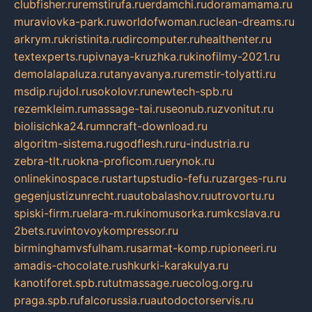
clubfisher.ru
remstirufa.ru
erdamchi.ru
doramamama.ru
muraviovka-park.ru
worldofwoman.ru
clean-dreams.ru
arkrym.ru
kristinita.ru
dircomputer.ru
healthenter.ru
textexperts.ru
pivnaya-kruzhka.ru
kinofilmy-2021.ru
demolalapaluza.ru
tanyavanya.ru
remstir-tolyatti.ru
msdip.ru
jdol.ru
sokolovr.ru
newtech-spb.ru
rezemkleim.ru
massage-tai.ru
seonub.ru
zvonitut.ru
biolisichka24.ru
mncraft-download.ru
algoritm-sistema.ru
godflesh.ru
ru-industria.ru
zebra-tlt.ru
okna-proficom.ru
erynok.ru
onlinekinospace.ru
startupstudio-fefu.ru
zarges-ru.ru
gegenjustizunrecht.ru
autobalashov.ru
utrovortu.ru
spiski-firm.ru
elara-m.ru
kinomusorka.ru
mkcslava.ru
2bets.ru
vintovoykompressor.ru
birminghamvsfulham.ru
sarmat-komp.ru
pioneeri.ru
amadis-chocolate.ru
shkurki-karakulya.ru
kanotiforet.spb.ru
tutmassage.ru
ecolog.org.ru
praga.spb.ru
falcorussia.ru
autodoctorservis.ru