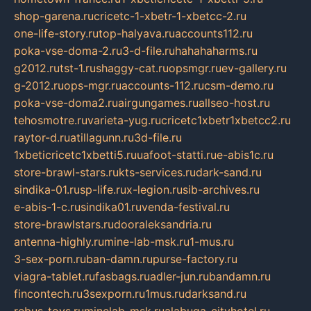
shop-garena.ru
cricetc-1-xbetr-1-xbetcc-2.ru
one-life-story.ru
top-halyava.ru
accounts112.ru
poka-vse-doma-2.ru
3-d-file.ru
hahahaharms.ru
g2012.ru
tst-1.ru
shaggy-cat.ru
opsmgr.ru
ev-gallery.ru
g-2012.ru
ops-mgr.ru
accounts-112.ru
csm-demo.ru
poka-vse-doma2.ru
airgungames.ru
allseo-host.ru
tehosmotre.ru
varieta-yug.ru
cricetc1xbetr1xbetcc2.ru
raytor-d.ru
atillagunn.ru
3d-file.ru
1xbeticricetc1xbetti5.ru
uafoot-statti.ru
e-abis1c.ru
store-brawl-stars.ru
kts-services.ru
dark-sand.ru
sindika-01.ru
sp-life.ru
x-legion.ru
sib-archives.ru
e-abis-1-c.ru
sindika01.ru
venda-festival.ru
store-brawlstars.ru
dooraleksandria.ru
antenna-highly.ru
mine-lab-msk.ru
1-mus.ru
3-sex-porn.ru
ban-damn.ru
purse-factory.ru
viagra-tablet.ru
fasbags.ru
adler-jun.ru
bandamn.ru
fincontech.ru
3sexporn.ru
1mus.ru
darksand.ru