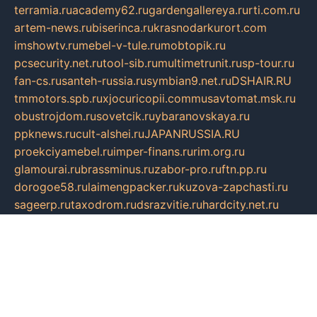
terramia.ru
academy62.ru
gardengallereya.ru
rti.com.ru
artem-news.ru
biserinca.ru
krasnodarkurort.com
imshowtv.ru
mebel-v-tule.ru
mobtopik.ru
pcsecurity.net.ru
tool-sib.ru
multimetrunit.ru
sp-tour.ru
fan-cs.ru
santeh-russia.ru
symbian9.net.ru
DSHAIR.RU
tmmotors.spb.ru
xjocuricopii.com
musavtomat.msk.ru
obustrojdom.ru
sovetcik.ru
ybaranovskaya.ru
ppknews.ru
cult-alshei.ru
JAPANRUSSIA.RU
proekciyamebel.ru
imper-finans.ru
rim.org.ru
glamourai.ru
brassminus.ru
zabor-pro.ru
ftn.pp.ru
dorogoe58.ru
laimengpacker.ru
kuzova-zapchasti.ru
sageerp.ru
taxodrom.ru
dsrazvitie.ru
hardcity.net.ru
ratinghomegames.ru
topservice25.ru
gubernyan.ru
gtglasslined.ru
ii4.ru
tssport.spb.ru
andorra24.com
blackwallstreet.ru
oboimos.ru
optim-doors.com.ru
ikuch.ru
nycr.org.ru
npa21.ru
vremya-ch.spb.ru
desert000.ru
ivtorgi.ru
ifiori.ru
catalog-statei.ru
dcv.org.ru
spetsmaster174.ru
ipkameryhiseeu.ru