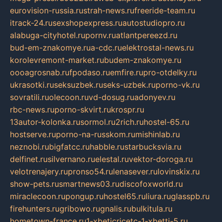
eurovision-russia.ru
strah-news.ru
freeride-team.ru
itrack-24.ru
sexshopexpress.ru
autostudiopro.ru
alabuga-cityhotel.ru
pornv.ru
atlantpereezd.ru
bud-em-znakomye.ru
a-cdc.ru
elektrostal-news.ru
korolevremont-market.ru
budem-znakomye.ru
oooagrosnab.ru
fpodaso.ru
emfire.ru
pro-otdelky.ru
ukrasotki.ru
seksuzbek.ru
seks-uzbek.ru
porno-vk.ru
sovratili.ru
olecoon.ru
vd-dosug.ru
adonyev.ru
rbc-news.ru
porno-skvirt.ru
krospr.ru
13autor-kolonka.ru
sormol.ru
2rich.ru
hostel-65.ru
hostserve.ru
porno-na-russkom.ru
mishinlab.ru
neznobi.ru
bigfatcc.ru
habble.ru
starbucksvia.ru
delfinet.ru
silvernano.ru
elestal.ru
vektor-doroga.ru
velotrenajery.ru
pronso54.ru
lenasever.ru
lovinskix.ru
show-pets.ru
smartnews03.ru
discofoxworld.ru
miraclecoon.ru
pongup.ru
hostel65.ru
liura.ru
glasspb.ru
firehunters.ru
gribowo.ru
gnalis.ru
bulkitula.ru
hometown-france.ru
1-xbeticricetc-1-xbetti-5.ru