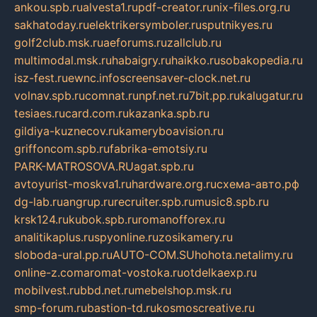
ankou.spb.ru
alvesta1.ru
pdf-creator.ru
nix-files.org.ru
sakhatoday.ru
elektrikersymboler.ru
sputnikyes.ru
golf2club.msk.ru
aeforums.ru
zallclub.ru
multimodal.msk.ru
habaigry.ru
haikko.ru
sobakopedia.ru
isz-fest.ru
ewnc.info
screensaver-clock.net.ru
volnav.spb.ru
comnat.ru
npf.net.ru
7bit.pp.ru
kalugatur.ru
tesiaes.ru
card.com.ru
kazanka.spb.ru
gildiya-kuznecov.ru
kameryboavision.ru
griffoncom.spb.ru
fabrika-emotsiy.ru
PARK-MATROSOVA.RU
agat.spb.ru
avtoyurist-moskva1.ru
hardware.org.ru
схема-авто.рф
dg-lab.ru
angrup.ru
recruiter.spb.ru
music8.spb.ru
krsk124.ru
kubok.spb.ru
romanofforex.ru
analitikaplus.ru
spyonline.ru
zosikamery.ru
sloboda-ural.pp.ru
AUTO-COM.SU
hohota.net
alimy.ru
online-z.com
aromat-vostoka.ru
otdelkaexp.ru
mobilvest.ru
bbd.net.ru
mebelshop.msk.ru
smp-forum.ru
bastion-td.ru
kosmoscreative.ru