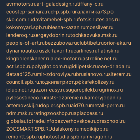
avrmotors.ru
art-galadesign.ru
tiffany-c.ru
ecostep-samara.ru
d-p.spb.ru
галактика73.рф
sko.com.ru
davitamebel-spb.ru
fotsis.ru
tesiaes.ru
kokoroyari.spb.ru
blesna-kazan.ru
mossilver.ru
lenderoq.ru
sergeydobrin.ru
tochkazvuka.msk.ru
people-of-art.ru
bezzubova.ru
clubtibet.ru
orior-aks.ru
dynamoauto.ru
szk-favorit.ru
carlines.ru
flatnsk.ru
kingbolenskaner.ru
alex-motor.ru
astroline.net.ru
act1.spb.ru
polyglot.com.ru
gidlipetsk.ru
ooo-driada.ru
detsad125.ru
mir-zdoroviya.ru
bruslanovo.ru
siterem.ru
council.spb.ru
лодкипатриот.рф
kafekolizey.ru
iclub.net.ru
gazon-easy.ru
sugarepilekb.ru
grinox.ru
pylesostineco.ru
msts-ozarenie.ru
kameryjooan.ru
artemovskij.ru
dopler.spb.ru
aid70.ru
metall-perm.ru
ndm.msk.ru
ratingzooshop.ru
apiaccess.ru
globalautotrade.info
bezverhovskoe.ru
drsschool.ru
ZOOSMART.SPB.RU
dalakony.ru
medikijob.ru
remontt.spb.ru
photostudia.spb.ru
myragon.ru