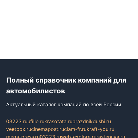
Полный справочник компаний для
автомобилистов
Актуальный каталог компаний по всей России
03223.ru
ufille.ru
krasotata.ru
prazdnikdushi.ru
veetbox.ru
cinemapost.ru
ciam-fr.ru
kraft-you.ru
mega-press.ru
03223.ru
web-explore.ru
rastenuya.ru