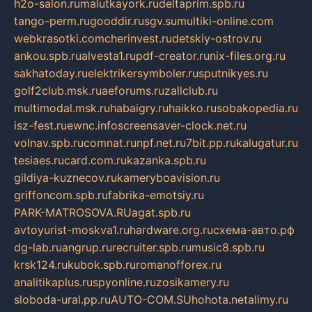
h2o-salon.ru
malutkayork.ru
deltaprim.spb.ru
tango-perm.ru
gooddir.ru
sgv.su
multiki-online.com
webkrasotki.com
cherinvest.ru
detskiy-ostrov.ru
ankou.spb.ru
alvesta1.ru
pdf-creator.ru
nix-files.org.ru
sakhatoday.ru
elektrikersymboler.ru
sputnikyes.ru
golf2club.msk.ru
aeforums.ru
zallclub.ru
multimodal.msk.ru
habaigry.ru
haikko.ru
sobakopedia.ru
isz-fest.ru
ewnc.info
screensaver-clock.net.ru
volnav.spb.ru
comnat.ru
npf.net.ru
7bit.pp.ru
kalugatur.ru
tesiaes.ru
card.com.ru
kazanka.spb.ru
gildiya-kuznecov.ru
kameryboavision.ru
griffoncom.spb.ru
fabrika-emotsiy.ru
PARK-MATROSOVA.RU
agat.spb.ru
avtoyurist-moskva1.ru
hardware.org.ru
схема-авто.рф
dg-lab.ru
angrup.ru
recruiter.spb.ru
music8.spb.ru
krsk124.ru
kubok.spb.ru
romanofforex.ru
analitikaplus.ru
spyonline.ru
zosikamery.ru
sloboda-ural.pp.ru
AUTO-COM.SU
hohota.net
alimy.ru