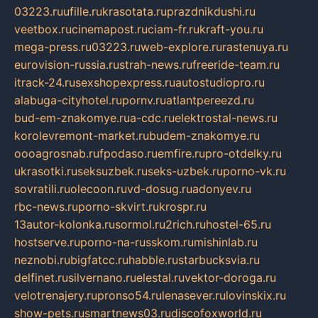
03223.ru
ufille.ru
krasotata.ru
prazdnikdushi.ru
veetbox.ru
cinemapost.ru
ciam-fr.ru
kraft-you.ru
mega-press.ru
03223.ru
web-explore.ru
rastenuya.ru
eurovision-russia.ru
strah-news.ru
freeride-team.ru
itrack-24.ru
sexshopexpress.ru
autostudiopro.ru
alabuga-cityhotel.ru
pornv.ru
atlantpereezd.ru
bud-em-znakomye.ru
a-cdc.ru
elektrostal-news.ru
korolevremont-market.ru
budem-znakomye.ru
oooagrosnab.ru
fpodaso.ru
emfire.ru
pro-otdelky.ru
ukrasotki.ru
seksuzbek.ru
seks-uzbek.ru
porno-vk.ru
sovratili.ru
olecoon.ru
vd-dosug.ru
adonyev.ru
rbc-news.ru
porno-skvirt.ru
krospr.ru
13autor-kolonka.ru
sormol.ru
2rich.ru
hostel-65.ru
hostserve.ru
porno-na-russkom.ru
mishinlab.ru
neznobi.ru
bigfatcc.ru
habble.ru
starbucksvia.ru
delfinet.ru
silvernano.ru
elestal.ru
vektor-doroga.ru
velotrenajery.ru
pronso54.ru
lenasever.ru
lovinskix.ru
show-pets.ru
smartnews03.ru
discofoxworld.ru