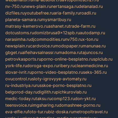
nv-750.ru
news-plain.ru
nertansaga.ru
delanalad.ru
dizfiles.ru
youtubefree.ru
aria-family.ru
roadli.ru
planeta-samara.ru
mysmartbuy.ru
matrasy-kemerovo.ru
ashanet.ru
trade-farm.ru
dotcustoms.ru
domizbrusa9x12spb.ru
autodamp.ru
narasimha.ru
djcommodities.ru
nv750.ru
x-ton.ru
newsplain.ru
cardvoice.ru
modopaper.ru
manunae.ru
gbget.ru
alfeihavsalnassr.ru
madoma.ru
tajuncos.ru
petrovkasports.ru
porno-online-besplatno.ru
splclub.ru
york-life.ru
doroga-expo.ru
ribery.ru
cleanmedicine.ru
slovar-ivrit.ru
porno-video-besplatno.ru
seks-365.ru
ovucontrol.ru
sloty-igrovyye-avtomaty.ru
ru-industriya.ru
russkoe-porno-besplatno.ru
belgorod-day.ru
digilith.ru
pichkurovlab.ru
medic-today.ru
taksu.ru
comp123.ru
don-ykt.ru
teensvoice.ru
imgsharing.ru
domashnee-porno.ru
eva-elfie.ru
foto-tur.ru
biz-doska.ru
metropoltravel.ru