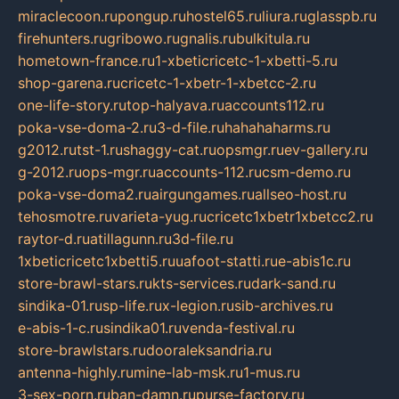
miraclecoon.ru
pongup.ru
hostel65.ru
liura.ru
glasspb.ru
firehunters.ru
gribowo.ru
gnalis.ru
bulkitula.ru
hometown-france.ru
1-xbeticricetc-1-xbetti-5.ru
shop-garena.ru
cricetc-1-xbetr-1-xbetcc-2.ru
one-life-story.ru
top-halyava.ru
accounts112.ru
poka-vse-doma-2.ru
3-d-file.ru
hahahaharms.ru
g2012.ru
tst-1.ru
shaggy-cat.ru
opsmgr.ru
ev-gallery.ru
g-2012.ru
ops-mgr.ru
accounts-112.ru
csm-demo.ru
poka-vse-doma2.ru
airgungames.ru
allseo-host.ru
tehosmotre.ru
varieta-yug.ru
cricetc1xbetr1xbetcc2.ru
raytor-d.ru
atillagunn.ru
3d-file.ru
1xbeticricetc1xbetti5.ru
uafoot-statti.ru
e-abis1c.ru
store-brawl-stars.ru
kts-services.ru
dark-sand.ru
sindika-01.ru
sp-life.ru
x-legion.ru
sib-archives.ru
e-abis-1-c.ru
sindika01.ru
venda-festival.ru
store-brawlstars.ru
dooraleksandria.ru
antenna-highly.ru
mine-lab-msk.ru
1-mus.ru
3-sex-porn.ru
ban-damn.ru
purse-factory.ru