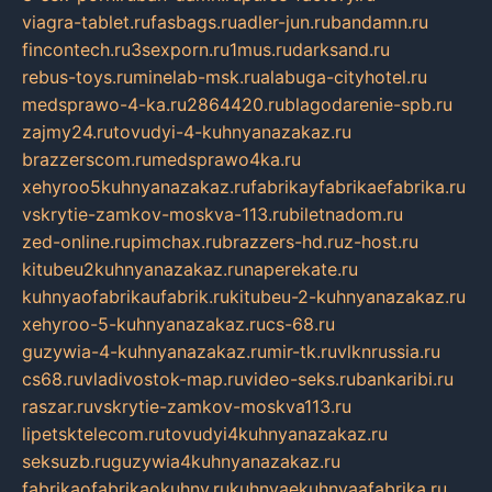
viagra-tablet.ru
fasbags.ru
adler-jun.ru
bandamn.ru
fincontech.ru
3sexporn.ru
1mus.ru
darksand.ru
rebus-toys.ru
minelab-msk.ru
alabuga-cityhotel.ru
medsprawo-4-ka.ru
2864420.ru
blagodarenie-spb.ru
zajmy24.ru
tovudyi-4-kuhnyanazakaz.ru
brazzerscom.ru
medsprawo4ka.ru
xehyroo5kuhnyanazakaz.ru
fabrikayfabrikaefabrika.ru
vskrytie-zamkov-moskva-113.ru
biletnadom.ru
zed-online.ru
pimchax.ru
brazzers-hd.ru
z-host.ru
kitubeu2kuhnyanazakaz.ru
naperekate.ru
kuhnyaofabrikaufabrik.ru
kitubeu-2-kuhnyanazakaz.ru
xehyroo-5-kuhnyanazakaz.ru
cs-68.ru
guzywia-4-kuhnyanazakaz.ru
mir-tk.ru
vlknrussia.ru
cs68.ru
vladivostok-map.ru
video-seks.ru
bankaribi.ru
raszar.ru
vskrytie-zamkov-moskva113.ru
lipetsktelecom.ru
tovudyi4kuhnyanazakaz.ru
seksuzb.ru
guzywia4kuhnyanazakaz.ru
fabrikaofabrikaokuhny.ru
kuhnyaekuhnyaafabrika.ru