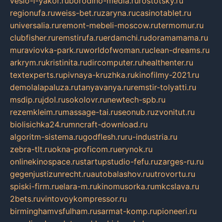
veslo-i-yakor.ru
borodino-media.ru
rostotsky.ru
regionufa.ru
weiss-bet.ru
zaryna.ru
casinotablet.ru
universalia.ru
remont-mebeli-moscow.ru
termomur.ru
clubfisher.ru
remstirufa.ru
erdamchi.ru
doramamama.ru
muraviovka-park.ru
worldofwoman.ru
clean-dreams.ru
arkrym.ru
kristinita.ru
dircomputer.ru
healthenter.ru
textexperts.ru
pivnaya-kruzhka.ru
kinofilmy-2021.ru
demolalapaluza.ru
tanyavanya.ru
remstir-tolyatti.ru
msdip.ru
jdol.ru
sokolovr.ru
newtech-spb.ru
rezemkleim.ru
massage-tai.ru
seonub.ru
zvonitut.ru
biolisichka24.ru
mncraft-download.ru
algoritm-sistema.ru
godflesh.ru
ru-industria.ru
zebra-tlt.ru
okna-proficom.ru
erynok.ru
onlinekinospace.ru
startupstudio-fefu.ru
zarges-ru.ru
gegenjustizunrecht.ru
autobalashov.ru
utrovortu.ru
spiski-firm.ru
elara-m.ru
kinomusorka.ru
mkcslava.ru
2bets.ru
vintovoykompressor.ru
birminghamvsfulham.ru
sarmat-komp.ru
pioneeri.ru