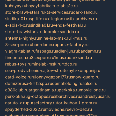
kuhnyaykuhnyayfabrika.ru
e-abis1c.ru
store-brawl-stars.ru
kts-services.ru
dark-sand.ru
sindika-01.ru
sp-life.ru
x-legion.ru
sib-archives.ru
e-abis-1-c.ru
sindika01.ru
venda-festival.ru
store-brawlstars.ru
dooraleksandria.ru
antenna-highly.ru
mine-lab-msk.ru
1-mus.ru
3-sex-porn.ru
ban-damn.ru
purse-factory.ru
viagra-tablet.ru
fasbags.ru
adler-jun.ru
bandamn.ru
fincontech.ru
3sexporn.ru
1mus.ru
darksand.ru
rebus-toys.ru
minelab-msk.ru
rtdco.ru
seo-prodvizhenie-sajtov-stroitelnyh-kompanij.ru
card-voice.ru
rulonnyygazon177.ru
snow-guard.ru
domizbrusa-9x12spb.ru
demaholding.ru
aalse.ru
a380club.ru
argentinamia.ru
perkoka.ru
movie-one.ru
perk-oka.ru
g-octopus.ru
sibarchives.ru
andreislyusar.ru
naruto-x.ru
pursefactory.ru
tor-lyubov-i-grom.ru
spayderhed-2022.ru
movieone.ru
evro-dez.ru
webamator.ru
ma-absolut1.ru
avtopomosch27.ru