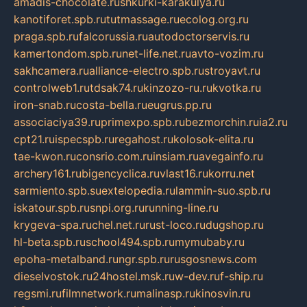
amadis-chocolate.ru
shkurki-karakulya.ru
kanotiforet.spb.ru
tutmassage.ru
ecolog.org.ru
praga.spb.ru
falcorussia.ru
autodoctorservis.ru
kamertondom.spb.ru
net-life.net.ru
avto-vozim.ru
sakhcamera.ru
alliance-electro.spb.ru
stroyavt.ru
controlweb1.ru
tdsak74.ru
kinzozo-ru.ru
kvotka.ru
iron-snab.ru
costa-bella.ru
eugrus.pp.ru
associaciya39.ru
primexpo.spb.ru
bezmorchin.ru
ia2.ru
cpt21.ru
ispecspb.ru
regahost.ru
kolosok-elita.ru
tae-kwon.ru
consrio.com.ru
insiam.ru
avegainfo.ru
archery161.ru
bigencyclica.ru
vlast16.ru
korru.net
sarmiento.spb.su
extelopedia.ru
lammin-suo.spb.ru
iskatour.spb.ru
snpi.org.ru
running-line.ru
krygeva-spa.ru
chel.net.ru
rust-loco.ru
dugshop.ru
hl-beta.spb.ru
school494.spb.ru
mymubaby.ru
epoha-metalband.ru
ngr.spb.ru
rusgosnews.com
dieselvostok.ru
24hostel.msk.ru
w-dev.ru
f-ship.ru
regsmi.ru
filmnetwork.ru
malinasp.ru
kinosvin.ru