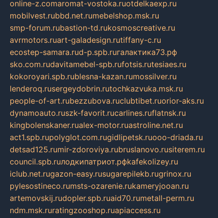
online-z.com
aromat-vostoka.ru
otdelkaexp.ru
mobilvest.ru
bbd.net.ru
mebelshop.msk.ru
smp-forum.ru
bastion-td.ru
kosmoscreative.ru
avrmotors.ru
art-galadesign.ru
tiffany-c.ru
ecostep-samara.ru
d-p.spb.ru
галактика73.рф
sko.com.ru
davitamebel-spb.ru
fotsis.ru
tesiaes.ru
kokoroyari.spb.ru
blesna-kazan.ru
mossilver.ru
lenderoq.ru
sergeydobrin.ru
tochkazvuka.msk.ru
people-of-art.ru
bezzubova.ru
clubtibet.ru
orior-aks.ru
dynamoauto.ru
szk-favorit.ru
carlines.ru
flatnsk.ru
kingbolenskaner.ru
alex-motor.ru
astroline.net.ru
act1.spb.ru
polyglot.com.ru
gidlipetsk.ru
ooo-driada.ru
detsad125.ru
mir-zdoroviya.ru
bruslanovo.ru
siterem.ru
council.spb.ru
лодкипатриот.рф
kafekolizey.ru
iclub.net.ru
gazon-easy.ru
sugarepilekb.ru
grinox.ru
pylesostineco.ru
msts-ozarenie.ru
kameryjooan.ru
artemovskij.ru
dopler.spb.ru
aid70.ru
metall-perm.ru
ndm.msk.ru
ratingzooshop.ru
apiaccess.ru