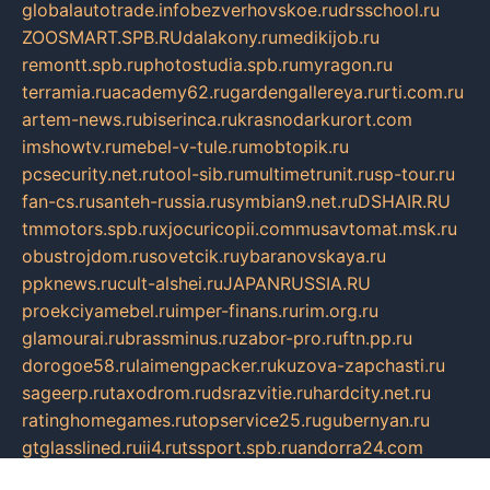
globalautotrade.info
bezverhovskoe.ru
drsschool.ru
ZOOSMART.SPB.RU
dalakony.ru
medikijob.ru
remontt.spb.ru
photostudia.spb.ru
myragon.ru
terramia.ru
academy62.ru
gardengallereya.ru
rti.com.ru
artem-news.ru
biserinca.ru
krasnodarkurort.com
imshowtv.ru
mebel-v-tule.ru
mobtopik.ru
pcsecurity.net.ru
tool-sib.ru
multimetrunit.ru
sp-tour.ru
fan-cs.ru
santeh-russia.ru
symbian9.net.ru
DSHAIR.RU
tmmotors.spb.ru
xjocuricopii.com
musavtomat.msk.ru
obustrojdom.ru
sovetcik.ru
ybaranovskaya.ru
ppknews.ru
cult-alshei.ru
JAPANRUSSIA.RU
proekciyamebel.ru
imper-finans.ru
rim.org.ru
glamourai.ru
brassminus.ru
zabor-pro.ru
ftn.pp.ru
dorogoe58.ru
laimengpacker.ru
kuzova-zapchasti.ru
sageerp.ru
taxodrom.ru
dsrazvitie.ru
hardcity.net.ru
ratinghomegames.ru
topservice25.ru
gubernyan.ru
gtglasslined.ru
ii4.ru
tssport.spb.ru
andorra24.com
blackwallstreet.ru
oboimos.ru
optim-doors.com.ru