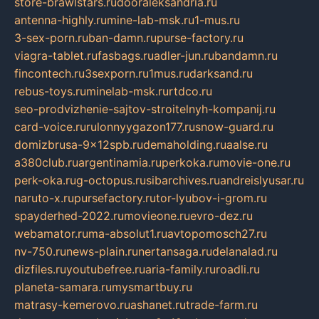
store-brawlstars.ru
dooraleksandria.ru
antenna-highly.ru
mine-lab-msk.ru
1-mus.ru
3-sex-porn.ru
ban-damn.ru
purse-factory.ru
viagra-tablet.ru
fasbags.ru
adler-jun.ru
bandamn.ru
fincontech.ru
3sexporn.ru
1mus.ru
darksand.ru
rebus-toys.ru
minelab-msk.ru
rtdco.ru
seo-prodvizhenie-sajtov-stroitelnyh-kompanij.ru
card-voice.ru
rulonnyygazon177.ru
snow-guard.ru
domizbrusa-9x12spb.ru
demaholding.ru
aalse.ru
a380club.ru
argentinamia.ru
perkoka.ru
movie-one.ru
perk-oka.ru
g-octopus.ru
sibarchives.ru
andreislyusar.ru
naruto-x.ru
pursefactory.ru
tor-lyubov-i-grom.ru
spayderhed-2022.ru
movieone.ru
evro-dez.ru
webamator.ru
ma-absolut1.ru
avtopomosch27.ru
nv-750.ru
news-plain.ru
nertansaga.ru
delanalad.ru
dizfiles.ru
youtubefree.ru
aria-family.ru
roadli.ru
planeta-samara.ru
mysmartbuy.ru
matrasy-kemerovo.ru
ashanet.ru
trade-farm.ru