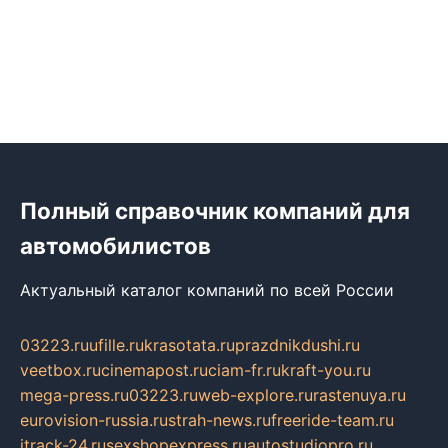
Полный справочник компаний для
автомобилистов
Актуальный каталог компаний по всей России
03223.ru
ufille.ru
krasotata.ru
prazdnikdushi.ru
veetbox.ru
cinemapost.ru
ciam-fr.ru
kraft-you.ru
mega-press.ru
03223.ru
web-explore.ru
rastenuya.ru
eurovision-russia.ru
strah-news.ru
freeride-team.ru
itrack-24.ru
sexshopexpress.ru
autostudiopro.ru