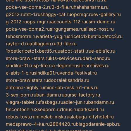
poka-vse-doma-2.ru
3-d-file.ru
hahahaharms.ru
g2012.ru
tst-1.ru
shaggy-cat.ru
opsmgr.ru
ev-gallery.ru
g-2012.ru
ops-mgr.ru
accounts-112.ru
csm-demo.ru
poka-vse-doma2.ru
airgungames.ru
allseo-host.ru
tehosmotre.ru
varieta-yug.ru
cricetc1xbetr1xbetcc2.ru
raytor-d.ru
atillagunn.ru
3d-file.ru
1xbeticricetc1xbetti5.ru
uafoot-statti.ru
e-abis1c.ru
store-brawl-stars.ru
kts-services.ru
dark-sand.ru
sindika-01.ru
sp-life.ru
x-legion.ru
sib-archives.ru
e-abis-1-c.ru
sindika01.ru
venda-festival.ru
store-brawlstars.ru
dooraleksandria.ru
antenna-highly.ru
mine-lab-msk.ru
1-mus.ru
3-sex-porn.ru
ban-damn.ru
purse-factory.ru
viagra-tablet.ru
fasbags.ru
adler-jun.ru
bandamn.ru
fincontech.ru
3sexporn.ru
1mus.ru
darksand.ru
rebus-toys.ru
minelab-msk.ru
alabuga-cityhotel.ru
medsprawo-4-ka.ru
2864420.ru
blagodarenie-spb.ru