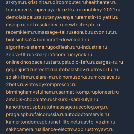
arkrym.ru
kristinita.ru
dircomputer.ru
healthenter.ru
textexperts.ru
pivnaya-kruzhka.ru
kinofilmy-2021.ru
demolalapaluza.ru
tanyavanya.ru
remstir-tolyatti.ru
msdip.ru
jdol.ru
sokolovr.ru
newtech-spb.ru
rezemkleim.ru
massage-tai.ru
seonub.ru
zvonitut.ru
biolisichka24.ru
mncraft-download.ru
algoritm-sistema.ru
godflesh.ru
ru-industria.ru
zebra-tlt.ru
okna-proficom.ru
erynok.ru
onlinekinospace.ru
startupstudio-fefu.ru
zarges-ru.ru
gegenjustizunrecht.ru
autobalashov.ru
utrovortu.ru
spiski-firm.ru
elara-m.ru
kinomusorka.ru
mkcslava.ru
2bets.ru
vintovoykompressor.ru
birminghamvsfulham.ru
sarmat-komp.ru
pioneeri.ru
amadis-chocolate.ru
shkurki-karakulya.ru
kanotiforet.spb.ru
tutmassage.ru
ecolog.org.ru
praga.spb.ru
falcorussia.ru
autodoctorservis.ru
kamertondom.spb.ru
net-life.net.ru
avto-vozim.ru
sakhcamera.ru
alliance-electro.spb.ru
stroyavt.ru