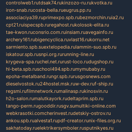
controlweb1.ru
tdsak74.ru
kinzozo-ru.ru
kvotka.ru
iron-snab.ru
costa-bella.ru
eugrus.pp.ru
associaciya39.ru
primexpo.spb.ru
bezmorchin.ru
ia2.ru
cpt21.ru
ispecspb.ru
regahost.ru
kolosok-elita.ru
tae-kwon.ru
consrio.com.ru
insiam.ru
avegainfo.ru
archery161.ru
bigencyclica.ru
vlast16.ru
korru.net
sarmiento.spb.su
extelopedia.ru
lammin-suo.spb.ru
iskatour.spb.ru
snpi.org.ru
running-line.ru
krygeva-spa.ru
chel.net.ru
rust-loco.ru
dugshop.ru
hl-beta.spb.ru
school494.spb.ru
mymubaby.ru
epoha-metalband.ru
ngr.spb.ru
rusgosnews.com
dieselvostok.ru
24hostel.msk.ru
w-dev.ru
f-ship.ru
regsmi.ru
filmnetwork.ru
malinasp.ru
kinosvin.ru
h2o-salon.ru
malutkayork.ru
deltaprim.spb.ru
tango-perm.ru
gooddir.ru
sgv.su
multiki-online.com
webkrasotki.com
cherinvest.ru
detskiy-ostrov.ru
ankou.spb.ru
alvesta1.ru
pdf-creator.ru
nix-files.org.ru
sakhatoday.ru
elektrikersymboler.ru
sputnikyes.ru