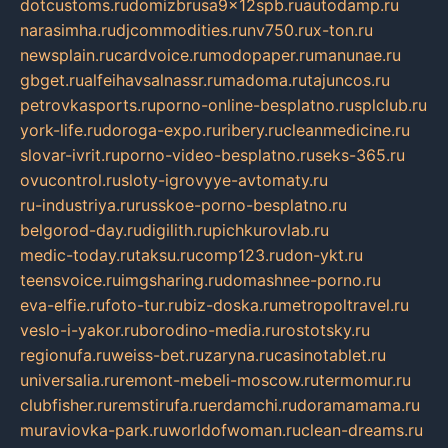
dotcustoms.ru
domizbrusa9x12spb.ru
autodamp.ru
narasimha.ru
djcommodities.ru
nv750.ru
x-ton.ru
newsplain.ru
cardvoice.ru
modopaper.ru
manunae.ru
gbget.ru
alfeihavsalnassr.ru
madoma.ru
tajuncos.ru
petrovkasports.ru
porno-online-besplatno.ru
splclub.ru
york-life.ru
doroga-expo.ru
ribery.ru
cleanmedicine.ru
slovar-ivrit.ru
porno-video-besplatno.ru
seks-365.ru
ovucontrol.ru
sloty-igrovyye-avtomaty.ru
ru-industriya.ru
russkoe-porno-besplatno.ru
belgorod-day.ru
digilith.ru
pichkurovlab.ru
medic-today.ru
taksu.ru
comp123.ru
don-ykt.ru
teensvoice.ru
imgsharing.ru
domashnee-porno.ru
eva-elfie.ru
foto-tur.ru
biz-doska.ru
metropoltravel.ru
veslo-i-yakor.ru
borodino-media.ru
rostotsky.ru
regionufa.ru
weiss-bet.ru
zaryna.ru
casinotablet.ru
universalia.ru
remont-mebeli-moscow.ru
termomur.ru
clubfisher.ru
remstirufa.ru
erdamchi.ru
doramamama.ru
muraviovka-park.ru
worldofwoman.ru
clean-dreams.ru