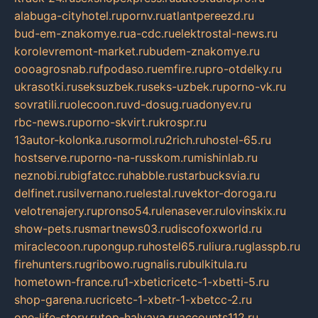
alabuga-cityhotel.ru
pornv.ru
atlantpereezd.ru
bud-em-znakomye.ru
a-cdc.ru
elektrostal-news.ru
korolevremont-market.ru
budem-znakomye.ru
oooagrosnab.ru
fpodaso.ru
emfire.ru
pro-otdelky.ru
ukrasotki.ru
seksuzbek.ru
seks-uzbek.ru
porno-vk.ru
sovratili.ru
olecoon.ru
vd-dosug.ru
adonyev.ru
rbc-news.ru
porno-skvirt.ru
krospr.ru
13autor-kolonka.ru
sormol.ru
2rich.ru
hostel-65.ru
hostserve.ru
porno-na-russkom.ru
mishinlab.ru
neznobi.ru
bigfatcc.ru
habble.ru
starbucksvia.ru
delfinet.ru
silvernano.ru
elestal.ru
vektor-doroga.ru
velotrenajery.ru
pronso54.ru
lenasever.ru
lovinskix.ru
show-pets.ru
smartnews03.ru
discofoxworld.ru
miraclecoon.ru
pongup.ru
hostel65.ru
liura.ru
glasspb.ru
firehunters.ru
gribowo.ru
gnalis.ru
bulkitula.ru
hometown-france.ru
1-xbeticricetc-1-xbetti-5.ru
shop-garena.ru
cricetc-1-xbetr-1-xbetcc-2.ru
one-life-story.ru
top-halyava.ru
accounts112.ru