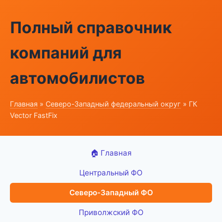
Полный справочник
компаний для
автомобилистов
Главная
»
Северо-Западный федеральный округ
» ГК
Vector FastFix
🏠 Главная
Центральный ФО
Северо-Западный ФО
Приволжский ФО