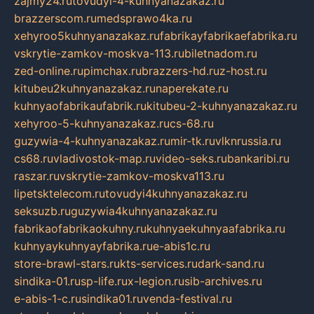
zajmy24.ru
tovudyi-4-kuhnyanazakaz.ru
brazzerscom.ru
medsprawo4ka.ru
xehyroo5kuhnyanazakaz.ru
fabrikayfabrikaefabrika.ru
vskrytie-zamkov-moskva-113.ru
biletnadom.ru
zed-online.ru
pimchax.ru
brazzers-hd.ru
z-host.ru
kitubeu2kuhnyanazakaz.ru
naperekate.ru
kuhnyaofabrikaufabrik.ru
kitubeu-2-kuhnyanazakaz.ru
xehyroo-5-kuhnyanazakaz.ru
cs-68.ru
guzywia-4-kuhnyanazakaz.ru
mir-tk.ru
vlknrussia.ru
cs68.ru
vladivostok-map.ru
video-seks.ru
bankaribi.ru
raszar.ru
vskrytie-zamkov-moskva113.ru
lipetsktelecom.ru
tovudyi4kuhnyanazakaz.ru
seksuzb.ru
guzywia4kuhnyanazakaz.ru
fabrikaofabrikaokuhny.ru
kuhnyaekuhnyaafabrika.ru
kuhnyaykuhnyayfabrika.ru
e-abis1c.ru
store-brawl-stars.ru
kts-services.ru
dark-sand.ru
sindika-01.ru
sp-life.ru
x-legion.ru
sib-archives.ru
e-abis-1-c.ru
sindika01.ru
venda-festival.ru