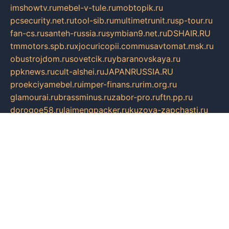
imshowtv.ru
mebel-v-tule.ru
mobtopik.ru
pcsecurity.net.ru
tool-sib.ru
multimetrunit.ru
sp-tour.ru
fan-cs.ru
santeh-russia.ru
symbian9.net.ru
DSHAIR.RU
tmmotors.spb.ru
xjocuricopii.com
musavtomat.msk.ru
obustrojdom.ru
sovetcik.ru
ybaranovskaya.ru
ppknews.ru
cult-alshei.ru
JAPANRUSSIA.RU
proekciyamebel.ru
imper-finans.ru
rim.org.ru
glamourai.ru
brassminus.ru
zabor-pro.ru
ftn.pp.ru
dorogoe58.ru
laimengpacker.ru
kuzova-zapchasti.ru
sageerp.ru
taxodrom.ru
dsrazvitie.ru
hardcity.net.ru
ratinghomegames.ru
topservice25.ru
gubernyan.ru
gtglasslined.ru
ii4.ru
tssport.spb.ru
andorra24.com
blackwallstreet.ru
oboimos.ru
optim-doors.com.ru
ikuch.ru
nycr.org.ru
npa21.ru
vremya-ch.spb.ru
desert000.ru
ivtorgi.ru
ifiori.ru
catalog-statei.ru
dcv.org.ru
spetsmaster174.ru
ipkameryhiseeu.ru
dum26.ru
ruspol.spb.ru
fr-opendp.ru
kam-solnyshko.ru
cheyenne-arapaho.ru
sevzapmetal.spb.ru