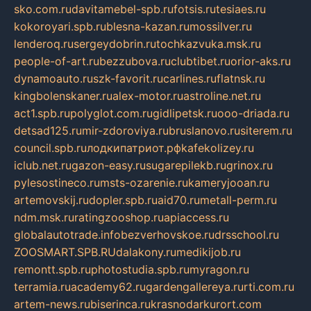
sko.com.ru
davitamebel-spb.ru
fotsis.ru
tesiaes.ru
kokoroyari.spb.ru
blesna-kazan.ru
mossilver.ru
lenderoq.ru
sergeydobrin.ru
tochkazvuka.msk.ru
people-of-art.ru
bezzubova.ru
clubtibet.ru
orior-aks.ru
dynamoauto.ru
szk-favorit.ru
carlines.ru
flatnsk.ru
kingbolenskaner.ru
alex-motor.ru
astroline.net.ru
act1.spb.ru
polyglot.com.ru
gidlipetsk.ru
ooo-driada.ru
detsad125.ru
mir-zdoroviya.ru
bruslanovo.ru
siterem.ru
council.spb.ru
лодкипатриот.рф
kafekolizey.ru
iclub.net.ru
gazon-easy.ru
sugarepilekb.ru
grinox.ru
pylesostineco.ru
msts-ozarenie.ru
kameryjooan.ru
artemovskij.ru
dopler.spb.ru
aid70.ru
metall-perm.ru
ndm.msk.ru
ratingzooshop.ru
apiaccess.ru
globalautotrade.info
bezverhovskoe.ru
drsschool.ru
ZOOSMART.SPB.RU
dalakony.ru
medikijob.ru
remontt.spb.ru
photostudia.spb.ru
myragon.ru
terramia.ru
academy62.ru
gardengallereya.ru
rti.com.ru
artem-news.ru
biserinca.ru
krasnodarkurort.com