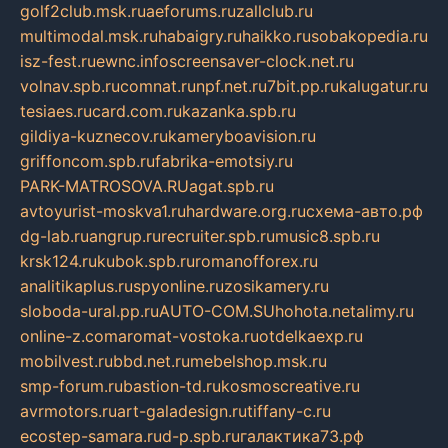
golf2club.msk.ru
aeforums.ru
zallclub.ru
multimodal.msk.ru
habaigry.ru
haikko.ru
sobakopedia.ru
isz-fest.ru
ewnc.info
screensaver-clock.net.ru
volnav.spb.ru
comnat.ru
npf.net.ru
7bit.pp.ru
kalugatur.ru
tesiaes.ru
card.com.ru
kazanka.spb.ru
gildiya-kuznecov.ru
kameryboavision.ru
griffoncom.spb.ru
fabrika-emotsiy.ru
PARK-MATROSOVA.RU
agat.spb.ru
avtoyurist-moskva1.ru
hardware.org.ru
схема-авто.рф
dg-lab.ru
angrup.ru
recruiter.spb.ru
music8.spb.ru
krsk124.ru
kubok.spb.ru
romanofforex.ru
analitikaplus.ru
spyonline.ru
zosikamery.ru
sloboda-ural.pp.ru
AUTO-COM.SU
hohota.net
alimy.ru
online-z.com
aromat-vostoka.ru
otdelkaexp.ru
mobilvest.ru
bbd.net.ru
mebelshop.msk.ru
smp-forum.ru
bastion-td.ru
kosmoscreative.ru
avrmotors.ru
art-galadesign.ru
tiffany-c.ru
ecostep-samara.ru
d-p.spb.ru
галактика73.рф