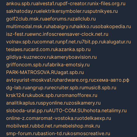
ankou.spb.ru
alvesta1.ru
pdf-creator.ru
nix-files.org.ru
sakhatoday.ru
elektrikersymboler.ru
sputnikyes.ru
golf2club.msk.ru
aeforums.ru
zallclub.ru
multimodal.msk.ru
habaigry.ru
haikko.ru
sobakopedia.ru
isz-fest.ru
ewnc.info
screensaver-clock.net.ru
volnav.spb.ru
comnat.ru
npf.net.ru
7bit.pp.ru
kalugatur.ru
tesiaes.ru
card.com.ru
kazanka.spb.ru
gildiya-kuznecov.ru
kameryboavision.ru
griffoncom.spb.ru
fabrika-emotsiy.ru
PARK-MATROSOVA.RU
agat.spb.ru
avtoyurist-moskva1.ru
hardware.org.ru
схема-авто.рф
dg-lab.ru
angrup.ru
recruiter.spb.ru
music8.spb.ru
krsk124.ru
kubok.spb.ru
romanofforex.ru
analitikaplus.ru
spyonline.ru
zosikamery.ru
sloboda-ural.pp.ru
AUTO-COM.SU
hohota.net
alimy.ru
online-z.com
aromat-vostoka.ru
otdelkaexp.ru
mobilvest.ru
bbd.net.ru
mebelshop.msk.ru
smp-forum.ru
bastion-td.ru
kosmoscreative.ru