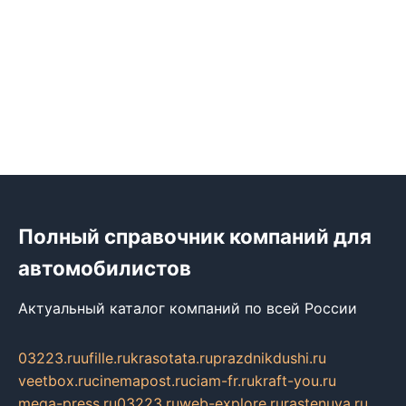
Полный справочник компаний для
автомобилистов
Актуальный каталог компаний по всей России
03223.ru
ufille.ru
krasotata.ru
prazdnikdushi.ru
veetbox.ru
cinemapost.ru
ciam-fr.ru
kraft-you.ru
mega-press.ru
03223.ru
web-explore.ru
rastenuya.ru