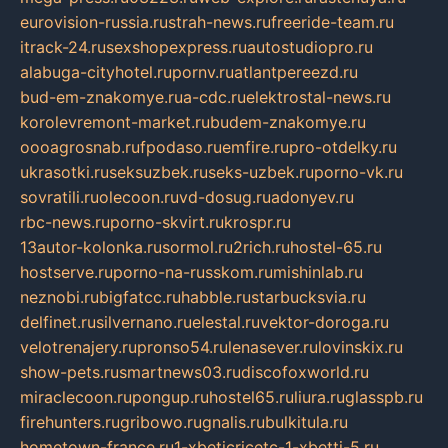
eurovision-russia.ru
strah-news.ru
freeride-team.ru
itrack-24.ru
sexshopexpress.ru
autostudiopro.ru
alabuga-cityhotel.ru
pornv.ru
atlantpereezd.ru
bud-em-znakomye.ru
a-cdc.ru
elektrostal-news.ru
korolevremont-market.ru
budem-znakomye.ru
oooagrosnab.ru
fpodaso.ru
emfire.ru
pro-otdelky.ru
ukrasotki.ru
seksuzbek.ru
seks-uzbek.ru
porno-vk.ru
sovratili.ru
olecoon.ru
vd-dosug.ru
adonyev.ru
rbc-news.ru
porno-skvirt.ru
krospr.ru
13autor-kolonka.ru
sormol.ru
2rich.ru
hostel-65.ru
hostserve.ru
porno-na-russkom.ru
mishinlab.ru
neznobi.ru
bigfatcc.ru
habble.ru
starbucksvia.ru
delfinet.ru
silvernano.ru
elestal.ru
vektor-doroga.ru
velotrenajery.ru
pronso54.ru
lenasever.ru
lovinskix.ru
show-pets.ru
smartnews03.ru
discofoxworld.ru
miraclecoon.ru
pongup.ru
hostel65.ru
liura.ru
glasspb.ru
firehunters.ru
gribowo.ru
gnalis.ru
bulkitula.ru
hometown-france.ru
1-xbeticricetc-1-xbetti-5.ru