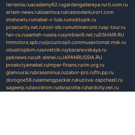
terramia.ru
academy62.ru
gardengallereya.ru
rti.com.ru
artem-news.ru
biserinca.ru
krasnodarkurort.com
imshowtv.ru
mebel-v-tule.ru
mobtopik.ru
pcsecurity.net.ru
tool-sib.ru
multimetrunit.ru
sp-tour.ru
fan-cs.ru
santeh-russia.ru
symbian9.net.ru
DSHAIR.RU
tmmotors.spb.ru
xjocuricopii.com
musavtomat.msk.ru
obustrojdom.ru
sovetcik.ru
ybaranovskaya.ru
ppknews.ru
cult-alshei.ru
JAPANRUSSIA.RU
proekciyamebel.ru
imper-finans.ru
rim.org.ru
glamourai.ru
brassminus.ru
zabor-pro.ru
ftn.pp.ru
dorogoe58.ru
laimengpacker.ru
kuzova-zapchasti.ru
sageerp.ru
taxodrom.ru
dsrazvitie.ru
hardcity.net.ru
ratinghomegames.ru
topservice25.ru
gubernyan.ru
gtglasslined.ru
ii4.ru
tssport.spb.ru
andorra24.com
blackwallstreet.ru
oboimos.ru
optim-doors.com.ru
ikuch.ru
nycr.org.ru
npa21.ru
vremya-ch.spb.ru
desert000.ru
ivtorgi.ru
ifiori.ru
catalog-statei.ru
dcv.org.ru
spetsmaster174.ru
ipkameryhiseeu.ru