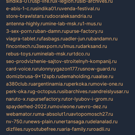
sindika-01.ru
sp-life.ru
x-legion.ru
sib-archives.ru
e-abis-1-c.ru
sindika01.ru
venda-festival.ru
store-brawlstars.ru
dooraleksandria.ru
antenna-highly.ru
mine-lab-msk.ru
1-mus.ru
3-sex-porn.ru
ban-damn.ru
purse-factory.ru
viagra-tablet.ru
fasbags.ru
adler-jun.ru
bandamn.ru
fincontech.ru
3sexporn.ru
1mus.ru
darksand.ru
rebus-toys.ru
minelab-msk.ru
rtdco.ru
seo-prodvizhenie-sajtov-stroitelnyh-kompanij.ru
card-voice.ru
rulonnyygazon177.ru
snow-guard.ru
domizbrusa-9x12spb.ru
demaholding.ru
aalse.ru
a380club.ru
argentinamia.ru
perkoka.ru
movie-one.ru
perk-oka.ru
g-octopus.ru
sibarchives.ru
andreislyusar.ru
naruto-x.ru
pursefactory.ru
tor-lyubov-i-grom.ru
spayderhed-2022.ru
movieone.ru
evro-dez.ru
webamator.ru
ma-absolut1.ru
avtopomosch27.ru
nv-750.ru
news-plain.ru
nertansaga.ru
delanalad.ru
dizfiles.ru
youtubefree.ru
aria-family.ru
roadli.ru