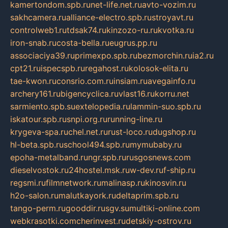
kamertondom.spb.ru
net-life.net.ru
avto-vozim.ru
sakhcamera.ru
alliance-electro.spb.ru
stroyavt.ru
controlweb1.ru
tdsak74.ru
kinzozo-ru.ru
kvotka.ru
iron-snab.ru
costa-bella.ru
eugrus.pp.ru
associaciya39.ru
primexpo.spb.ru
bezmorchin.ru
ia2.ru
cpt21.ru
ispecspb.ru
regahost.ru
kolosok-elita.ru
tae-kwon.ru
consrio.com.ru
insiam.ru
avegainfo.ru
archery161.ru
bigencyclica.ru
vlast16.ru
korru.net
sarmiento.spb.su
extelopedia.ru
lammin-suo.spb.ru
iskatour.spb.ru
snpi.org.ru
running-line.ru
krygeva-spa.ru
chel.net.ru
rust-loco.ru
dugshop.ru
hl-beta.spb.ru
school494.spb.ru
mymubaby.ru
epoha-metalband.ru
ngr.spb.ru
rusgosnews.com
dieselvostok.ru
24hostel.msk.ru
w-dev.ru
f-ship.ru
regsmi.ru
filmnetwork.ru
malinasp.ru
kinosvin.ru
h2o-salon.ru
malutkayork.ru
deltaprim.spb.ru
tango-perm.ru
gooddir.ru
sgv.su
multiki-online.com
webkrasotki.com
cherinvest.ru
detskiy-ostrov.ru