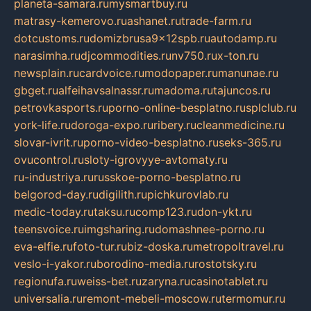
planeta-samara.ru
mysmartbuy.ru
matrasy-kemerovo.ru
ashanet.ru
trade-farm.ru
dotcustoms.ru
domizbrusa9x12spb.ru
autodamp.ru
narasimha.ru
djcommodities.ru
nv750.ru
x-ton.ru
newsplain.ru
cardvoice.ru
modopaper.ru
manunae.ru
gbget.ru
alfeihavsalnassr.ru
madoma.ru
tajuncos.ru
petrovkasports.ru
porno-online-besplatno.ru
splclub.ru
york-life.ru
doroga-expo.ru
ribery.ru
cleanmedicine.ru
slovar-ivrit.ru
porno-video-besplatno.ru
seks-365.ru
ovucontrol.ru
sloty-igrovyye-avtomaty.ru
ru-industriya.ru
russkoe-porno-besplatno.ru
belgorod-day.ru
digilith.ru
pichkurovlab.ru
medic-today.ru
taksu.ru
comp123.ru
don-ykt.ru
teensvoice.ru
imgsharing.ru
domashnee-porno.ru
eva-elfie.ru
foto-tur.ru
biz-doska.ru
metropoltravel.ru
veslo-i-yakor.ru
borodino-media.ru
rostotsky.ru
regionufa.ru
weiss-bet.ru
zaryna.ru
casinotablet.ru
universalia.ru
remont-mebeli-moscow.ru
termomur.ru