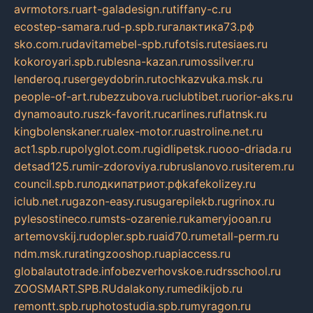
avrmotors.ru
art-galadesign.ru
tiffany-c.ru
ecostep-samara.ru
d-p.spb.ru
галактика73.рф
sko.com.ru
davitamebel-spb.ru
fotsis.ru
tesiaes.ru
kokoroyari.spb.ru
blesna-kazan.ru
mossilver.ru
lenderoq.ru
sergeydobrin.ru
tochkazvuka.msk.ru
people-of-art.ru
bezzubova.ru
clubtibet.ru
orior-aks.ru
dynamoauto.ru
szk-favorit.ru
carlines.ru
flatnsk.ru
kingbolenskaner.ru
alex-motor.ru
astroline.net.ru
act1.spb.ru
polyglot.com.ru
gidlipetsk.ru
ooo-driada.ru
detsad125.ru
mir-zdoroviya.ru
bruslanovo.ru
siterem.ru
council.spb.ru
лодкипатриот.рф
kafekolizey.ru
iclub.net.ru
gazon-easy.ru
sugarepilekb.ru
grinox.ru
pylesostineco.ru
msts-ozarenie.ru
kameryjooan.ru
artemovskij.ru
dopler.spb.ru
aid70.ru
metall-perm.ru
ndm.msk.ru
ratingzooshop.ru
apiaccess.ru
globalautotrade.info
bezverhovskoe.ru
drsschool.ru
ZOOSMART.SPB.RU
dalakony.ru
medikijob.ru
remontt.spb.ru
photostudia.spb.ru
myragon.ru