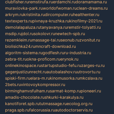
clubfisher.ru
remstirufa.ru
erdamchi.ru
doramamama.ru
muraviovka-park.ru
worldofwoman.ru
clean-dreams.ru
arkrym.ru
kristinita.ru
dircomputer.ru
healthenter.ru
textexperts.ru
pivnaya-kruzhka.ru
kinofilmy-2021.ru
demolalapaluza.ru
tanyavanya.ru
remstir-tolyatti.ru
msdip.ru
jdol.ru
sokolovr.ru
newtech-spb.ru
rezemkleim.ru
massage-tai.ru
seonub.ru
zvonitut.ru
biolisichka24.ru
mncraft-download.ru
algoritm-sistema.ru
godflesh.ru
ru-industria.ru
zebra-tlt.ru
okna-proficom.ru
erynok.ru
onlinekinospace.ru
startupstudio-fefu.ru
zarges-ru.ru
gegenjustizunrecht.ru
autobalashov.ru
utrovortu.ru
spiski-firm.ru
elara-m.ru
kinomusorka.ru
mkcslava.ru
2bets.ru
vintovoykompressor.ru
birminghamvsfulham.ru
sarmat-komp.ru
pioneeri.ru
amadis-chocolate.ru
shkurki-karakulya.ru
kanotiforet.spb.ru
tutmassage.ru
ecolog.org.ru
praga.spb.ru
falcorussia.ru
autodoctorservis.ru