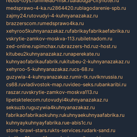
rebus-toys.ru
minelab-msk.ru
alabuga-cityhotel.ru
medsprawo-4-ka.ru
2864420.ru
blagodarenie-spb.ru
zajmy24.ru
tovudyi-4-kuhnyanazakaz.ru
brazzerscom.ru
medsprawo4ka.ru
xehyroo5kuhnyanazakaz.ru
fabrikayfabrikaefabrika.ru
vskrytie-zamkov-moskva-113.ru
biletnadom.ru
zed-online.ru
pimchax.ru
brazzers-hd.ru
z-host.ru
kitubeu2kuhnyanazakaz.ru
naperekate.ru
kuhnyaofabrikaufabrik.ru
kitubeu-2-kuhnyanazakaz.ru
xehyroo-5-kuhnyanazakaz.ru
cs-68.ru
guzywia-4-kuhnyanazakaz.ru
mir-tk.ru
vlknrussia.ru
cs68.ru
vladivostok-map.ru
video-seks.ru
bankaribi.ru
raszar.ru
vskrytie-zamkov-moskva113.ru
lipetsktelecom.ru
tovudyi4kuhnyanazakaz.ru
seksuzb.ru
guzywia4kuhnyanazakaz.ru
fabrikaofabrikaokuhny.ru
kuhnyaekuhnyaafabrika.ru
kuhnyaykuhnyayfabrika.ru
e-abis1c.ru
store-brawl-stars.ru
kts-services.ru
dark-sand.ru