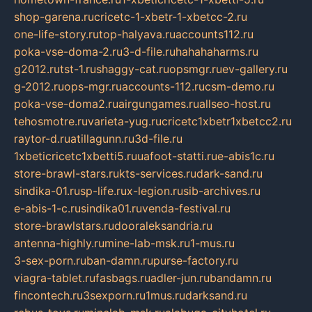
shop-garena.ru
cricetc-1-xbetr-1-xbetcc-2.ru
one-life-story.ru
top-halyava.ru
accounts112.ru
poka-vse-doma-2.ru
3-d-file.ru
hahahaharms.ru
g2012.ru
tst-1.ru
shaggy-cat.ru
opsmgr.ru
ev-gallery.ru
g-2012.ru
ops-mgr.ru
accounts-112.ru
csm-demo.ru
poka-vse-doma2.ru
airgungames.ru
allseo-host.ru
tehosmotre.ru
varieta-yug.ru
cricetc1xbetr1xbetcc2.ru
raytor-d.ru
atillagunn.ru
3d-file.ru
1xbeticricetc1xbetti5.ru
uafoot-statti.ru
e-abis1c.ru
store-brawl-stars.ru
kts-services.ru
dark-sand.ru
sindika-01.ru
sp-life.ru
x-legion.ru
sib-archives.ru
e-abis-1-c.ru
sindika01.ru
venda-festival.ru
store-brawlstars.ru
dooraleksandria.ru
antenna-highly.ru
mine-lab-msk.ru
1-mus.ru
3-sex-porn.ru
ban-damn.ru
purse-factory.ru
viagra-tablet.ru
fasbags.ru
adler-jun.ru
bandamn.ru
fincontech.ru
3sexporn.ru
1mus.ru
darksand.ru