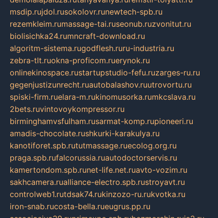
msdip.ru
jdol.ru
sokolovr.ru
newtech-spb.ru
rezemkleim.ru
massage-tai.ru
seonub.ru
zvonitut.ru
biolisichka24.ru
mncraft-download.ru
algoritm-sistema.ru
godflesh.ru
ru-industria.ru
zebra-tlt.ru
okna-proficom.ru
erynok.ru
onlinekinospace.ru
startupstudio-fefu.ru
zarges-ru.ru
gegenjustizunrecht.ru
autobalashov.ru
utrovortu.ru
spiski-firm.ru
elara-m.ru
kinomusorka.ru
mkcslava.ru
2bets.ru
vintovoykompressor.ru
birminghamvsfulham.ru
sarmat-komp.ru
pioneeri.ru
amadis-chocolate.ru
shkurki-karakulya.ru
kanotiforet.spb.ru
tutmassage.ru
ecolog.org.ru
praga.spb.ru
falcorussia.ru
autodoctorservis.ru
kamertondom.spb.ru
net-life.net.ru
avto-vozim.ru
sakhcamera.ru
alliance-electro.spb.ru
stroyavt.ru
controlweb1.ru
tdsak74.ru
kinzozo-ru.ru
kvotka.ru
iron-snab.ru
costa-bella.ru
eugrus.pp.ru