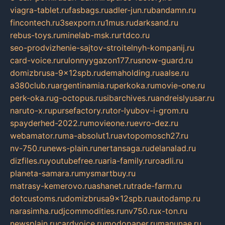
viagra-tablet.ru
fasbags.ru
adler-jun.ru
bandamn.ru
fincontech.ru
3sexporn.ru
1mus.ru
darksand.ru
rebus-toys.ru
minelab-msk.ru
rtdco.ru
seo-prodvizhenie-sajtov-stroitelnyh-kompanij.ru
card-voice.ru
rulonnyygazon177.ru
snow-guard.ru
domizbrusa-9x12spb.ru
demaholding.ru
aalse.ru
a380club.ru
argentinamia.ru
perkoka.ru
movie-one.ru
perk-oka.ru
g-octopus.ru
sibarchives.ru
andreislyusar.ru
naruto-x.ru
pursefactory.ru
tor-lyubov-i-grom.ru
spayderhed-2022.ru
movieone.ru
evro-dez.ru
webamator.ru
ma-absolut1.ru
avtopomosch27.ru
nv-750.ru
news-plain.ru
nertansaga.ru
delanalad.ru
dizfiles.ru
youtubefree.ru
aria-family.ru
roadli.ru
planeta-samara.ru
mysmartbuy.ru
matrasy-kemerovo.ru
ashanet.ru
trade-farm.ru
dotcustoms.ru
domizbrusa9x12spb.ru
autodamp.ru
narasimha.ru
djcommodities.ru
nv750.ru
x-ton.ru
newsplain.ru
cardvoice.ru
modopaper.ru
manunae.ru