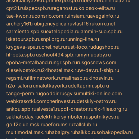
associaciya39.ru
primexpo.spb.ru
bezmorchin.ru
ia2.ru
cpt21.ru
ispecspb.ru
regahost.ru
kolosok-elita.ru
tae-kwon.ru
consrio.com.ru
insiam.ru
avegainfo.ru
archery161.ru
bigencyclica.ru
vlast16.ru
korru.net
sarmiento.spb.su
extelopedia.ru
lammin-suo.spb.ru
iskatour.spb.ru
snpi.org.ru
running-line.ru
krygeva-spa.ru
chel.net.ru
rust-loco.ru
dugshop.ru
hl-beta.spb.ru
school494.spb.ru
mymubaby.ru
epoha-metalband.ru
ngr.spb.ru
rusgosnews.com
dieselvostok.ru
24hostel.msk.ru
w-dev.ru
f-ship.ru
regsmi.ru
filmnetwork.ru
malinasp.ru
kinosvin.ru
h2o-salon.ru
malutkayork.ru
deltaprim.spb.ru
tango-perm.ru
gooddir.ru
sgv.su
multiki-online.com
webkrasotki.com
cherinvest.ru
detskiy-ostrov.ru
ankou.spb.ru
alvesta1.ru
pdf-creator.ru
nix-files.org.ru
sakhatoday.ru
elektrikersymboler.ru
sputnikyes.ru
golf2club.msk.ru
aeforums.ru
zallclub.ru
multimodal.msk.ru
habaigry.ru
haikko.ru
sobakopedia.ru