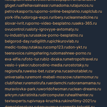
gbget.ru
alfeihavsalnassr.ru
madoma.ru
tajuncos.ru
petrovkasports.ru
porno-online-besplatno.ru
splclub.ru
york-life.ru
doroga-expo.ru
ribery.ru
cleanmedicine.ru
slovar-ivrit.ru
porno-video-besplatno.ru
seks-365.ru
ovucontrol.ru
sloty-igrovyye-avtomaty.ru
ru-industriya.ru
russkoe-porno-besplatno.ru
belgorod-day.ru
digilith.ru
pichkurovlab.ru
medic-today.ru
taksu.ru
comp123.ru
don-ykt.ru
teensvoice.ru
imgsharing.ru
domashnee-porno.ru
eva-elfie.ru
foto-tur.ru
biz-doska.ru
metropoltravel.ru
veslo-i-yakor.ru
borodino-media.ru
rostotsky.ru
regionufa.ru
weiss-bet.ru
zaryna.ru
casinotablet.ru
universalia.ru
remont-mebeli-moscow.ru
termomur.ru
clubfisher.ru
remstirufa.ru
erdamchi.ru
doramamama.ru
muraviovka-park.ru
worldofwoman.ru
clean-dreams.ru
arkrym.ru
kristinita.ru
dircomputer.ru
healthenter.ru
textexperts.ru
pivnaya-kruzhka.ru
kinofilmy-2021.ru
demolalapaluza.ru
tanyavanya.ru
remstir-tolyatti.ru