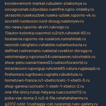
korolevremont-market.ru
budem-znakomye.ru
oooagrosnab.ru
fpodaso.ru
emfire.ru
pro-otdelky.ru
ukrasotki.ru
seksuzbek.ru
seks-uzbek.ru
porno-vk.ru
sovratili.ru
olecoon.ru
vd-dosug.ru
adonyev.ru
rbc-news.ru
porno-skvirt.ru
krospr.ru
13autor-kolonka.ru
sormol.ru
2rich.ru
hostel-65.ru
hostserve.ru
porno-na-russkom.ru
mishinlab.ru
neznobi.ru
bigfatcc.ru
habble.ru
starbucksvia.ru
delfinet.ru
silvernano.ru
elestal.ru
vektor-doroga.ru
velotrenajery.ru
pronso54.ru
lenasever.ru
lovinskix.ru
show-pets.ru
smartnews03.ru
discofoxworld.ru
miraclecoon.ru
pongup.ru
hostel65.ru
liura.ru
glasspb.ru
firehunters.ru
gribowo.ru
gnalis.ru
bulkitula.ru
hometown-france.ru
1-xbeticricetc-1-xbetti-5.ru
shop-garena.ru
cricetc-1-xbetr-1-xbetcc-2.ru
one-life-story.ru
top-halyava.ru
accounts112.ru
poka-vse-doma-2.ru
3-d-file.ru
hahahaharms.ru
g2012.ru
tst-1.ru
shaggy-cat.ru
opsmgr.ru
ev-gallery.ru