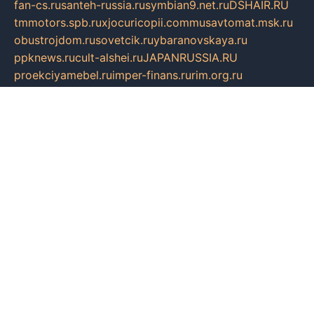
fan-cs.ru
santeh-russia.ru
symbian9.net.ru
DSHAIR.RU
tmmotors.spb.ru
xjocuricopii.com
musavtomat.msk.ru
obustrojdom.ru
sovetcik.ru
ybaranovskaya.ru
ppknews.ru
cult-alshei.ru
JAPANRUSSIA.RU
proekciyamebel.ru
imper-finans.ru
rim.org.ru
glamourai.ru
brassminus.ru
zabor-pro.ru
ftn.pp.ru
dorogoe58.ru
laimengpacker.ru
kuzova-zapchasti.ru
sageerp.ru
taxodrom.ru
dsrazvitie.ru
hardcity.net.ru
ratinghomegames.ru
topservice25.ru
gubernyan.ru
gtglasslined.ru
ii4.ru
tssport.spb.ru
andorra24.com
blackwallstreet.ru
oboimos.ru
optim-doors.com.ru
ikuch.ru
nycr.org.ru
npa21.ru
vremya-ch.spb.ru
desert000.ru
ivtorgi.ru
ifiori.ru
catalog-statei.ru
dcv.org.ru
spetsmaster174.ru
ipkameryhiseeu.ru
dum26.ru
ruspol.spb.ru
fr-opendp.ru
kam-solnyshko.ru
cheyenne-arapaho.ru
sevzapmetal.spb.ru
ted-lapidus.spb.ru
parasite-eliminator.ru
sigma-complete.ru
modernworld.ru
dama-moda.ru