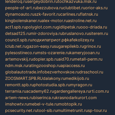
lenderoq.ru
sergeydobrin.ru
tochkazvuka.msk.ru
people-of-art.ru
bezzubova.ru
clubtibet.ru
orior-aks.ru
dynamoauto.ru
szk-favorit.ru
carlines.ru
flatnsk.ru
kingbolenskaner.ru
alex-motor.ru
astroline.net.ru
act1.spb.ru
polyglot.com.ru
gidlipetsk.ru
ooo-driada.ru
detsad125.ru
mir-zdoroviya.ru
bruslanovo.ru
siterem.ru
council.spb.ru
лодкипатриот.рф
kafekolizey.ru
iclub.net.ru
gazon-easy.ru
sugarepilekb.ru
grinox.ru
pylesostineco.ru
msts-ozarenie.ru
kameryjooan.ru
artemovskij.ru
dopler.spb.ru
aid70.ru
metall-perm.ru
ndm.msk.ru
ratingzooshop.ru
apiaccess.ru
globalautotrade.info
bezverhovskoe.ru
drsschool.ru
ZOOSMART.SPB.RU
dalakony.ru
medikijob.ru
remontt.spb.ru
photostudia.spb.ru
myragon.ru
terramia.ru
academy62.ru
gardengallereya.ru
rti.com.ru
artem-news.ru
biserinca.ru
krasnodarkurort.com
imshowtv.ru
mebel-v-tule.ru
mobtopik.ru
pcsecurity.net.ru
tool-sib.ru
multimetrunit.ru
sp-tour.ru