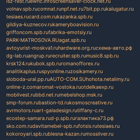
isz-fest.ru
ewnc.info
screensaver-clock.net.ru
volnav.spb.ru
comnat.ru
npf.net.ru
7bit.pp.ru
kalugatur.ru
tesiaes.ru
card.com.ru
kazanka.spb.ru
gildiya-kuznecov.ru
kameryboavision.ru
griffoncom.spb.ru
fabrika-emotsiy.ru
PARK-MATROSOVA.RU
agat.spb.ru
avtoyurist-moskva1.ru
hardware.org.ru
схема-авто.рф
dg-lab.ru
angrup.ru
recruiter.spb.ru
music8.spb.ru
krsk124.ru
kubok.spb.ru
romanofforex.ru
analitikaplus.ru
spyonline.ru
zosikamery.ru
sloboda-ural.pp.ru
AUTO-COM.SU
hohota.net
alimy.ru
online-z.com
aromat-vostoka.ru
otdelkaexp.ru
mobilvest.ru
bbd.net.ru
mebelshop.msk.ru
smp-forum.ru
bastion-td.ru
kosmoscreative.ru
avrmotors.ru
art-galadesign.ru
tiffany-c.ru
ecostep-samara.ru
d-p.spb.ru
галактика73.рф
sko.com.ru
davitamebel-spb.ru
fotsis.ru
tesiaes.ru
kokoroyari.spb.ru
blesna-kazan.ru
mossilver.ru