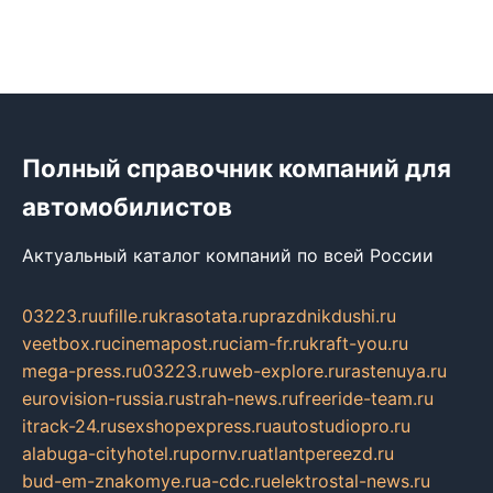
Полный справочник компаний для
автомобилистов
Актуальный каталог компаний по всей России
03223.ru
ufille.ru
krasotata.ru
prazdnikdushi.ru
veetbox.ru
cinemapost.ru
ciam-fr.ru
kraft-you.ru
mega-press.ru
03223.ru
web-explore.ru
rastenuya.ru
eurovision-russia.ru
strah-news.ru
freeride-team.ru
itrack-24.ru
sexshopexpress.ru
autostudiopro.ru
alabuga-cityhotel.ru
pornv.ru
atlantpereezd.ru
bud-em-znakomye.ru
a-cdc.ru
elektrostal-news.ru