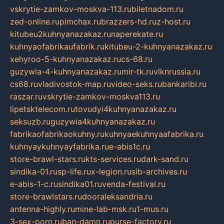
vskrytie-zamkov-moskva-113.ru
biletnadom.ru
zed-online.ru
pimchax.ru
brazzers-hd.ru
z-host.ru
kitubeu2kuhnyanazakaz.ru
naperekate.ru
kuhnyaofabrikaufabrik.ru
kitubeu-2-kuhnyanazakaz.ru
xehyroo-5-kuhnyanazakaz.ru
cs-68.ru
guzywia-4-kuhnyanazakaz.ru
mir-tk.ru
vlknrussia.ru
cs68.ru
vladivostok-map.ru
video-seks.ru
bankaribi.ru
raszar.ru
vskrytie-zamkov-moskva113.ru
lipetsktelecom.ru
tovudyi4kuhnyanazakaz.ru
seksuzb.ru
guzywia4kuhnyanazakaz.ru
fabrikaofabrikaokuhny.ru
kuhnyaekuhnyaafabrika.ru
kuhnyaykuhnyayfabrika.ru
e-abis1c.ru
store-brawl-stars.ru
kts-services.ru
dark-sand.ru
sindika-01.ru
sp-life.ru
x-legion.ru
sib-archives.ru
e-abis-1-c.ru
sindika01.ru
venda-festival.ru
store-brawlstars.ru
dooraleksandria.ru
antenna-highly.ru
mine-lab-msk.ru
1-mus.ru
3-sex-porn.ru
ban-damn.ru
purse-factory.ru