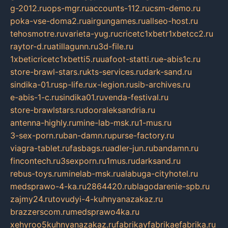
g-2012.ru
ops-mgr.ru
accounts-112.ru
csm-demo.ru
poka-vse-doma2.ru
airgungames.ru
allseo-host.ru
tehosmotre.ru
varieta-yug.ru
cricetc1xbetr1xbetcc2.ru
raytor-d.ru
atillagunn.ru
3d-file.ru
1xbeticricetc1xbetti5.ru
uafoot-statti.ru
e-abis1c.ru
store-brawl-stars.ru
kts-services.ru
dark-sand.ru
sindika-01.ru
sp-life.ru
x-legion.ru
sib-archives.ru
e-abis-1-c.ru
sindika01.ru
venda-festival.ru
store-brawlstars.ru
dooraleksandria.ru
antenna-highly.ru
mine-lab-msk.ru
1-mus.ru
3-sex-porn.ru
ban-damn.ru
purse-factory.ru
viagra-tablet.ru
fasbags.ru
adler-jun.ru
bandamn.ru
fincontech.ru
3sexporn.ru
1mus.ru
darksand.ru
rebus-toys.ru
minelab-msk.ru
alabuga-cityhotel.ru
medsprawo-4-ka.ru
2864420.ru
blagodarenie-spb.ru
zajmy24.ru
tovudyi-4-kuhnyanazakaz.ru
brazzerscom.ru
medsprawo4ka.ru
xehyroo5kuhnyanazakaz.ru
fabrikayfabrikaefabrika.ru