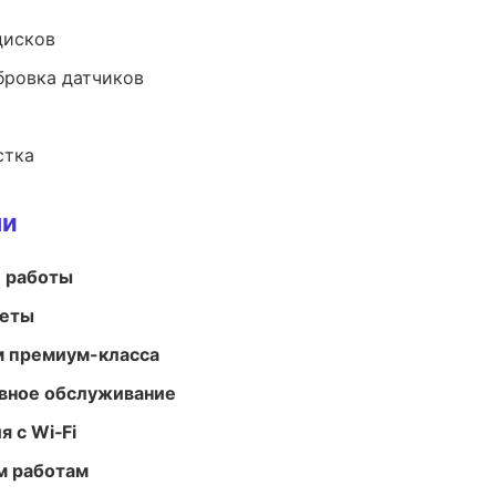
дисков
ибровка датчиков
стка
ми
е работы
меты
м премиум-класса
вное обслуживание
 с Wi‑Fi
м работам