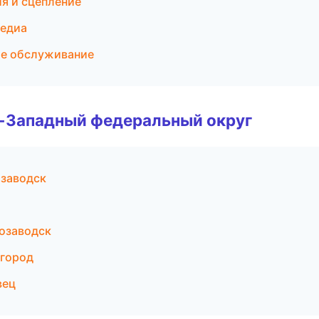
ия и сцепление
медиа
ое обслуживание
о-Западный федеральный округ
озаводск
розаводск
вгород
вец