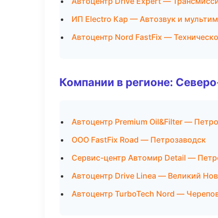
Автоцентр Drive Expert — Трансмисс
ИП Electro Кар — Автозвук и мульти
Автоцентр Nord FastFix — Техническ
Компании в регионе: Север
Автоцентр Premium Oil&Filter — Петр
ООО FastFix Road — Петрозаводск
Сервис-центр Автомир Detail — Пет
Автоцентр Drive Linea — Великий Но
Автоцентр TurboTech Nord — Черепо