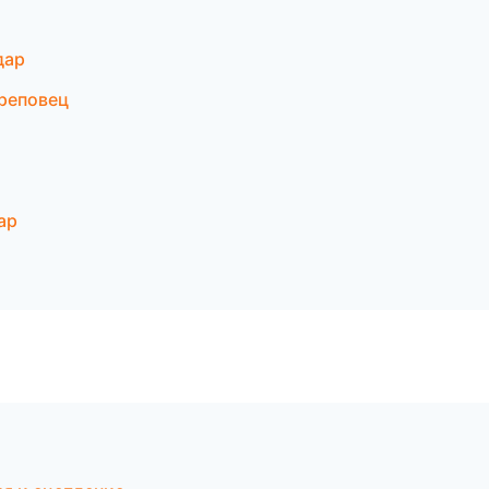
дар
ереповец
ар