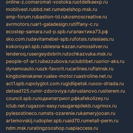
online-z.com
aromat-vostoka.ru
otdelkaexp.ru
mobilvest.ru
bbd.net.ru
mebelshop.msk.ru
smp-forum.ru
bastion-td.ru
kosmoscreative.ru
avrmotors.ru
art-galadesign.ru
tiffany-c.ru
ecostep-samara.ru
d-p.spb.ru
галактика73.рф
sko.com.ru
davitamebel-spb.ru
fotsis.ru
tesiaes.ru
kokoroyari.spb.ru
blesna-kazan.ru
mossilver.ru
lenderoq.ru
sergeydobrin.ru
tochkazvuka.msk.ru
people-of-art.ru
bezzubova.ru
clubtibet.ru
orior-aks.ru
dynamoauto.ru
szk-favorit.ru
carlines.ru
flatnsk.ru
kingbolenskaner.ru
alex-motor.ru
astroline.net.ru
act1.spb.ru
polyglot.com.ru
gidlipetsk.ru
ooo-driada.ru
detsad125.ru
mir-zdoroviya.ru
bruslanovo.ru
siterem.ru
council.spb.ru
лодкипатриот.рф
kafekolizey.ru
iclub.net.ru
gazon-easy.ru
sugarepilekb.ru
grinox.ru
pylesostineco.ru
msts-ozarenie.ru
kameryjooan.ru
artemovskij.ru
dopler.spb.ru
aid70.ru
metall-perm.ru
ndm.msk.ru
ratingzooshop.ru
apiaccess.ru