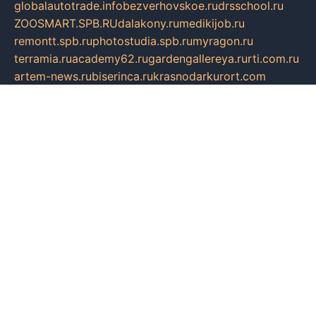
globalautotrade.info
bezverhovskoe.ru
drsschool.ru
ZOOSMART.SPB.RU
dalakony.ru
medikijob.ru
remontt.spb.ru
photostudia.spb.ru
myragon.ru
terramia.ru
academy62.ru
gardengallereya.ru
rti.com.ru
artem-news.ru
biserinca.ru
krasnodarkurort.com
imshowtv.ru
mebel-v-tule.ru
mobtopik.ru
pcsecurity.net.ru
tool-sib.ru
multimetrunit.ru
sp-tour.ru
fan-cs.ru
santeh-russia.ru
symbian9.net.ru
DSHAIR.RU
tmmotors.spb.ru
xjocuricopii.com
musavtomat.msk.ru
obustrojdom.ru
sovetcik.ru
ybaranovskaya.ru
ppknews.ru
cult-alshei.ru
JAPANRUSSIA.RU
proekciyamebel.ru
imper-finans.ru
rim.org.ru
glamourai.ru
brassminus.ru
zabor-pro.ru
ftn.pp.ru
dorogoe58.ru
laimengpacker.ru
kuzova-zapchasti.ru
sageerp.ru
taxodrom.ru
dsrazvitie.ru
hardcity.net.ru
ratinghomegames.ru
topservice25.ru
gubernyan.ru
gtglasslined.ru
ii4.ru
tssport.spb.ru
andorra24.com
blackwallstreet.ru
oboimos.ru
optim-doors.com.ru