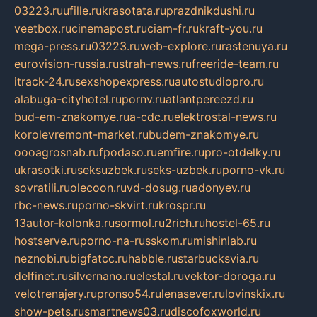
03223.ru
ufille.ru
krasotata.ru
prazdnikdushi.ru
veetbox.ru
cinemapost.ru
ciam-fr.ru
kraft-you.ru
mega-press.ru
03223.ru
web-explore.ru
rastenuya.ru
eurovision-russia.ru
strah-news.ru
freeride-team.ru
itrack-24.ru
sexshopexpress.ru
autostudiopro.ru
alabuga-cityhotel.ru
pornv.ru
atlantpereezd.ru
bud-em-znakomye.ru
a-cdc.ru
elektrostal-news.ru
korolevremont-market.ru
budem-znakomye.ru
oooagrosnab.ru
fpodaso.ru
emfire.ru
pro-otdelky.ru
ukrasotki.ru
seksuzbek.ru
seks-uzbek.ru
porno-vk.ru
sovratili.ru
olecoon.ru
vd-dosug.ru
adonyev.ru
rbc-news.ru
porno-skvirt.ru
krospr.ru
13autor-kolonka.ru
sormol.ru
2rich.ru
hostel-65.ru
hostserve.ru
porno-na-russkom.ru
mishinlab.ru
neznobi.ru
bigfatcc.ru
habble.ru
starbucksvia.ru
delfinet.ru
silvernano.ru
elestal.ru
vektor-doroga.ru
velotrenajery.ru
pronso54.ru
lenasever.ru
lovinskix.ru
show-pets.ru
smartnews03.ru
discofoxworld.ru