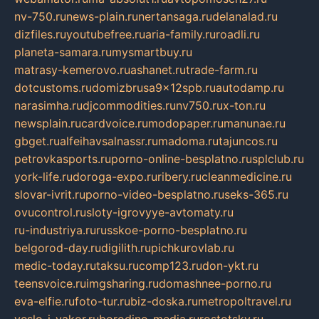
nv-750.ru
news-plain.ru
nertansaga.ru
delanalad.ru
dizfiles.ru
youtubefree.ru
aria-family.ru
roadli.ru
planeta-samara.ru
mysmartbuy.ru
matrasy-kemerovo.ru
ashanet.ru
trade-farm.ru
dotcustoms.ru
domizbrusa9x12spb.ru
autodamp.ru
narasimha.ru
djcommodities.ru
nv750.ru
x-ton.ru
newsplain.ru
cardvoice.ru
modopaper.ru
manunae.ru
gbget.ru
alfeihavsalnassr.ru
madoma.ru
tajuncos.ru
petrovkasports.ru
porno-online-besplatno.ru
splclub.ru
york-life.ru
doroga-expo.ru
ribery.ru
cleanmedicine.ru
slovar-ivrit.ru
porno-video-besplatno.ru
seks-365.ru
ovucontrol.ru
sloty-igrovyye-avtomaty.ru
ru-industriya.ru
russkoe-porno-besplatno.ru
belgorod-day.ru
digilith.ru
pichkurovlab.ru
medic-today.ru
taksu.ru
comp123.ru
don-ykt.ru
teensvoice.ru
imgsharing.ru
domashnee-porno.ru
eva-elfie.ru
foto-tur.ru
biz-doska.ru
metropoltravel.ru