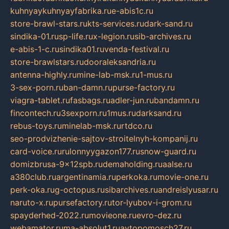
kuhnyaykuhnyayfabrika.ru
e-abis1c.ru
store-brawl-stars.ru
kts-services.ru
dark-sand.ru
sindika-01.ru
sp-life.ru
x-legion.ru
sib-archives.ru
e-abis-1-c.ru
sindika01.ru
venda-festival.ru
store-brawlstars.ru
dooraleksandria.ru
antenna-highly.ru
mine-lab-msk.ru
1-mus.ru
3-sex-porn.ru
ban-damn.ru
purse-factory.ru
viagra-tablet.ru
fasbags.ru
adler-jun.ru
bandamn.ru
fincontech.ru
3sexporn.ru
1mus.ru
darksand.ru
rebus-toys.ru
minelab-msk.ru
rtdco.ru
seo-prodvizhenie-sajtov-stroitelnyh-kompanij.ru
card-voice.ru
rulonnyygazon177.ru
snow-guard.ru
domizbrusa-9x12spb.ru
demaholding.ru
aalse.ru
a380club.ru
argentinamia.ru
perkoka.ru
movie-one.ru
perk-oka.ru
g-octopus.ru
sibarchives.ru
andreislyusar.ru
naruto-x.ru
pursefactory.ru
tor-lyubov-i-grom.ru
spayderhed-2022.ru
movieone.ru
evro-dez.ru
webamator.ru
ma-absolut1.ru
avtopomosch27.ru