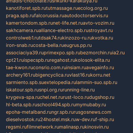
amadis-chocolate.ru
shkurki-karakulya.ru
kanotiforet.spb.ru
tutmassage.ru
ecolog.org.ru
praga.spb.ru
falcorussia.ru
autodoctorservis.ru
kamertondom.spb.ru
net-life.net.ru
avto-vozim.ru
sakhcamera.ru
alliance-electro.spb.ru
stroyavt.ru
controlweb1.ru
tdsak74.ru
kinzozo-ru.ru
kvotka.ru
iron-snab.ru
costa-bella.ru
eugrus.pp.ru
associaciya39.ru
primexpo.spb.ru
bezmorchin.ru
ia2.ru
cpt21.ru
ispecspb.ru
regahost.ru
kolosok-elita.ru
tae-kwon.ru
consrio.com.ru
insiam.ru
avegainfo.ru
archery161.ru
bigencyclica.ru
vlast16.ru
korru.net
sarmiento.spb.su
extelopedia.ru
lammin-suo.spb.ru
iskatour.spb.ru
snpi.org.ru
running-line.ru
krygeva-spa.ru
chel.net.ru
rust-loco.ru
dugshop.ru
hl-beta.spb.ru
school494.spb.ru
mymubaby.ru
epoha-metalband.ru
ngr.spb.ru
rusgosnews.com
dieselvostok.ru
24hostel.msk.ru
w-dev.ru
f-ship.ru
regsmi.ru
filmnetwork.ru
malinasp.ru
kinosvin.ru