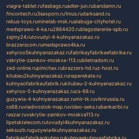
viagra-tablet.ru
fasbags.ru
adler-jun.ru
bandamn.ru
fincontech.ru
3sexporn.ru
1mus.ru
darksand.ru
rebus-toys.ru
minelab-msk.ru
alabuga-cityhotel.ru
medsprawo-4-ka.ru
2864420.ru
blagodarenie-spb.ru
zajmy24.ru
tovudyi-4-kuhnyanazakaz.ru
brazzerscom.ru
medsprawo4ka.ru
xehyroo5kuhnyanazakaz.ru
fabrikayfabrikaefabrika.ru
vskrytie-zamkov-moskva-113.ru
biletnadom.ru
zed-online.ru
pimchax.ru
brazzers-hd.ru
z-host.ru
kitubeu2kuhnyanazakaz.ru
naperekate.ru
kuhnyaofabrikaufabrik.ru
kitubeu-2-kuhnyanazakaz.ru
xehyroo-5-kuhnyanazakaz.ru
cs-68.ru
guzywia-4-kuhnyanazakaz.ru
mir-tk.ru
vlknrussia.ru
cs68.ru
vladivostok-map.ru
video-seks.ru
bankaribi.ru
raszar.ru
vskrytie-zamkov-moskva113.ru
lipetsktelecom.ru
tovudyi4kuhnyanazakaz.ru
seksuzb.ru
guzywia4kuhnyanazakaz.ru
fabrikaofabrikaokuhny.ru
kuhnyaekuhnyaafabrika.ru