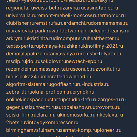
veslo-i-yakor.ru
borodino-media.ru
rostotsky.ru
regionufa.ru
weiss-bet.ru
zaryna.ru
casinotablet.ru
universalia.ru
remont-mebeli-moscow.ru
termomur.ru
clubfisher.ru
remstirufa.ru
erdamchi.ru
doramamama.ru
muraviovka-park.ru
worldofwoman.ru
clean-dreams.ru
arkrym.ru
kristinita.ru
dircomputer.ru
healthenter.ru
textexperts.ru
pivnaya-kruzhka.ru
kinofilmy-2021.ru
demolalapaluza.ru
tanyavanya.ru
remstir-tolyatti.ru
msdip.ru
jdol.ru
sokolovr.ru
newtech-spb.ru
rezemkleim.ru
massage-tai.ru
seonub.ru
zvonitut.ru
biolisichka24.ru
mncraft-download.ru
algoritm-sistema.ru
godflesh.ru
ru-industria.ru
zebra-tlt.ru
okna-proficom.ru
erynok.ru
onlinekinospace.ru
startupstudio-fefu.ru
zarges-ru.ru
gegenjustizunrecht.ru
autobalashov.ru
utrovortu.ru
spiski-firm.ru
elara-m.ru
kinomusorka.ru
mkcslava.ru
2bets.ru
vintovoykompressor.ru
birminghamvsfulham.ru
sarmat-komp.ru
pioneeri.ru