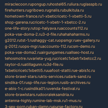
miraclecoon.ru
pongup.ru
hostel65.ru
liura.ru
glasspb.ru
firehunters.ru
gribowo.ru
gnalis.ru
bulkitula.ru
hometown-france.ru
1-xbeticricetc-1-xbetti-5.ru
shop-garena.ru
cricetc-1-xbetr-1-xbetcc-2.ru
one-life-story.ru
top-halyava.ru
accounts112.ru
poka-vse-doma-2.ru
3-d-file.ru
hahahaharms.ru
g2012.ru
tst-1.ru
shaggy-cat.ru
opsmgr.ru
ev-gallery.ru
g-2012.ru
ops-mgr.ru
accounts-112.ru
csm-demo.ru
poka-vse-doma2.ru
airgungames.ru
allseo-host.ru
tehosmotre.ru
varieta-yug.ru
cricetc1xbetr1xbetcc2.ru
raytor-d.ru
atillagunn.ru
3d-file.ru
1xbeticricetc1xbetti5.ru
uafoot-statti.ru
e-abis1c.ru
store-brawl-stars.ru
kts-services.ru
dark-sand.ru
sindika-01.ru
sp-life.ru
x-legion.ru
sib-archives.ru
e-abis-1-c.ru
sindika01.ru
venda-festival.ru
store-brawlstars.ru
dooraleksandria.ru
antenna-highly.ru
mine-lab-msk.ru
1-mus.ru
3-sex-porn.ru
ban-damn.ru
purse-factory.ru