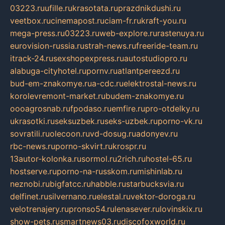
03223.ru
ufille.ru
krasotata.ru
prazdnikdushi.ru
veetbox.ru
cinemapost.ru
ciam-fr.ru
kraft-you.ru
mega-press.ru
03223.ru
web-explore.ru
rastenuya.ru
eurovision-russia.ru
strah-news.ru
freeride-team.ru
itrack-24.ru
sexshopexpress.ru
autostudiopro.ru
alabuga-cityhotel.ru
pornv.ru
atlantpereezd.ru
bud-em-znakomye.ru
a-cdc.ru
elektrostal-news.ru
korolevremont-market.ru
budem-znakomye.ru
oooagrosnab.ru
fpodaso.ru
emfire.ru
pro-otdelky.ru
ukrasotki.ru
seksuzbek.ru
seks-uzbek.ru
porno-vk.ru
sovratili.ru
olecoon.ru
vd-dosug.ru
adonyev.ru
rbc-news.ru
porno-skvirt.ru
krospr.ru
13autor-kolonka.ru
sormol.ru
2rich.ru
hostel-65.ru
hostserve.ru
porno-na-russkom.ru
mishinlab.ru
neznobi.ru
bigfatcc.ru
habble.ru
starbucksvia.ru
delfinet.ru
silvernano.ru
elestal.ru
vektor-doroga.ru
velotrenajery.ru
pronso54.ru
lenasever.ru
lovinskix.ru
show-pets.ru
smartnews03.ru
discofoxworld.ru