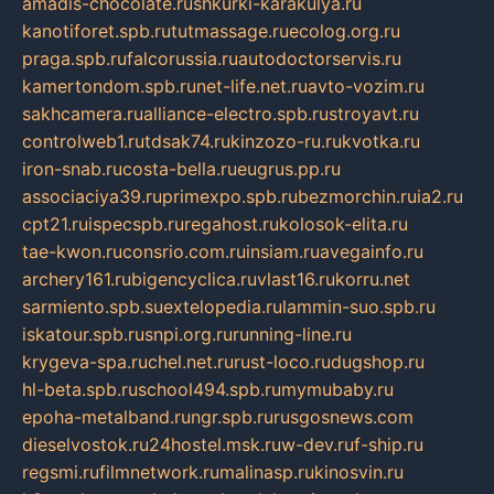
amadis-chocolate.ru
shkurki-karakulya.ru
kanotiforet.spb.ru
tutmassage.ru
ecolog.org.ru
praga.spb.ru
falcorussia.ru
autodoctorservis.ru
kamertondom.spb.ru
net-life.net.ru
avto-vozim.ru
sakhcamera.ru
alliance-electro.spb.ru
stroyavt.ru
controlweb1.ru
tdsak74.ru
kinzozo-ru.ru
kvotka.ru
iron-snab.ru
costa-bella.ru
eugrus.pp.ru
associaciya39.ru
primexpo.spb.ru
bezmorchin.ru
ia2.ru
cpt21.ru
ispecspb.ru
regahost.ru
kolosok-elita.ru
tae-kwon.ru
consrio.com.ru
insiam.ru
avegainfo.ru
archery161.ru
bigencyclica.ru
vlast16.ru
korru.net
sarmiento.spb.su
extelopedia.ru
lammin-suo.spb.ru
iskatour.spb.ru
snpi.org.ru
running-line.ru
krygeva-spa.ru
chel.net.ru
rust-loco.ru
dugshop.ru
hl-beta.spb.ru
school494.spb.ru
mymubaby.ru
epoha-metalband.ru
ngr.spb.ru
rusgosnews.com
dieselvostok.ru
24hostel.msk.ru
w-dev.ru
f-ship.ru
regsmi.ru
filmnetwork.ru
malinasp.ru
kinosvin.ru