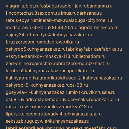
viagra-tablet.ru
fasbags.ru
adler-jun.ru
bandamn.ru
fincontech.ru
3sexporn.ru
1mus.ru
darksand.ru
rebus-toys.ru
minelab-msk.ru
alabuga-cityhotel.ru
medsprawo-4-ka.ru
2864420.ru
blagodarenie-spb.ru
zajmy24.ru
tovudyi-4-kuhnyanazakaz.ru
brazzerscom.ru
medsprawo4ka.ru
xehyroo5kuhnyanazakaz.ru
fabrikayfabrikaefabrika.ru
vskrytie-zamkov-moskva-113.ru
biletnadom.ru
zed-online.ru
pimchax.ru
brazzers-hd.ru
z-host.ru
kitubeu2kuhnyanazakaz.ru
naperekate.ru
kuhnyaofabrikaufabrik.ru
kitubeu-2-kuhnyanazakaz.ru
xehyroo-5-kuhnyanazakaz.ru
cs-68.ru
guzywia-4-kuhnyanazakaz.ru
mir-tk.ru
vlknrussia.ru
cs68.ru
vladivostok-map.ru
video-seks.ru
bankaribi.ru
raszar.ru
vskrytie-zamkov-moskva113.ru
lipetsktelecom.ru
tovudyi4kuhnyanazakaz.ru
seksuzb.ru
guzywia4kuhnyanazakaz.ru
fabrikaofabrikaokuhny.ru
kuhnyaekuhnyaafabrika.ru