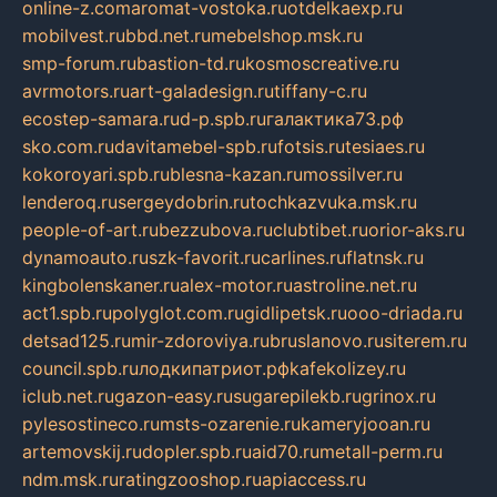
online-z.com
aromat-vostoka.ru
otdelkaexp.ru
mobilvest.ru
bbd.net.ru
mebelshop.msk.ru
smp-forum.ru
bastion-td.ru
kosmoscreative.ru
avrmotors.ru
art-galadesign.ru
tiffany-c.ru
ecostep-samara.ru
d-p.spb.ru
галактика73.рф
sko.com.ru
davitamebel-spb.ru
fotsis.ru
tesiaes.ru
kokoroyari.spb.ru
blesna-kazan.ru
mossilver.ru
lenderoq.ru
sergeydobrin.ru
tochkazvuka.msk.ru
people-of-art.ru
bezzubova.ru
clubtibet.ru
orior-aks.ru
dynamoauto.ru
szk-favorit.ru
carlines.ru
flatnsk.ru
kingbolenskaner.ru
alex-motor.ru
astroline.net.ru
act1.spb.ru
polyglot.com.ru
gidlipetsk.ru
ooo-driada.ru
detsad125.ru
mir-zdoroviya.ru
bruslanovo.ru
siterem.ru
council.spb.ru
лодкипатриот.рф
kafekolizey.ru
iclub.net.ru
gazon-easy.ru
sugarepilekb.ru
grinox.ru
pylesostineco.ru
msts-ozarenie.ru
kameryjooan.ru
artemovskij.ru
dopler.spb.ru
aid70.ru
metall-perm.ru
ndm.msk.ru
ratingzooshop.ru
apiaccess.ru