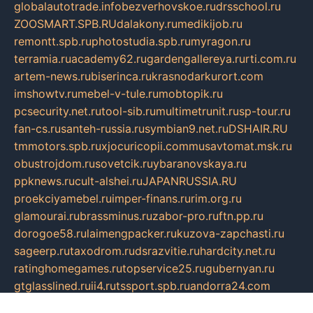
globalautotrade.info
bezverhovskoe.ru
drsschool.ru
ZOOSMART.SPB.RU
dalakony.ru
medikijob.ru
remontt.spb.ru
photostudia.spb.ru
myragon.ru
terramia.ru
academy62.ru
gardengallereya.ru
rti.com.ru
artem-news.ru
biserinca.ru
krasnodarkurort.com
imshowtv.ru
mebel-v-tule.ru
mobtopik.ru
pcsecurity.net.ru
tool-sib.ru
multimetrunit.ru
sp-tour.ru
fan-cs.ru
santeh-russia.ru
symbian9.net.ru
DSHAIR.RU
tmmotors.spb.ru
xjocuricopii.com
musavtomat.msk.ru
obustrojdom.ru
sovetcik.ru
ybaranovskaya.ru
ppknews.ru
cult-alshei.ru
JAPANRUSSIA.RU
proekciyamebel.ru
imper-finans.ru
rim.org.ru
glamourai.ru
brassminus.ru
zabor-pro.ru
ftn.pp.ru
dorogoe58.ru
laimengpacker.ru
kuzova-zapchasti.ru
sageerp.ru
taxodrom.ru
dsrazvitie.ru
hardcity.net.ru
ratinghomegames.ru
topservice25.ru
gubernyan.ru
gtglasslined.ru
ii4.ru
tssport.spb.ru
andorra24.com
blackwallstreet.ru
oboimos.ru
optim-doors.com.ru