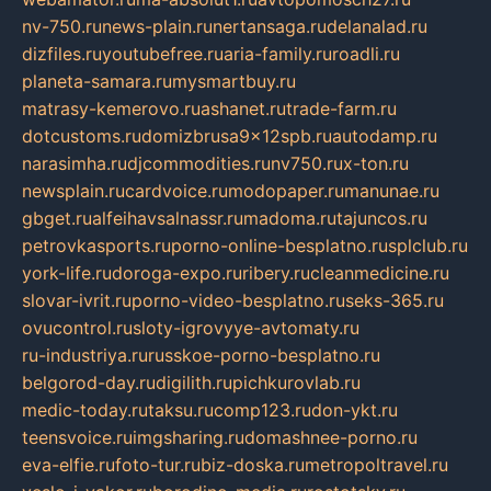
nv-750.ru
news-plain.ru
nertansaga.ru
delanalad.ru
dizfiles.ru
youtubefree.ru
aria-family.ru
roadli.ru
planeta-samara.ru
mysmartbuy.ru
matrasy-kemerovo.ru
ashanet.ru
trade-farm.ru
dotcustoms.ru
domizbrusa9x12spb.ru
autodamp.ru
narasimha.ru
djcommodities.ru
nv750.ru
x-ton.ru
newsplain.ru
cardvoice.ru
modopaper.ru
manunae.ru
gbget.ru
alfeihavsalnassr.ru
madoma.ru
tajuncos.ru
petrovkasports.ru
porno-online-besplatno.ru
splclub.ru
york-life.ru
doroga-expo.ru
ribery.ru
cleanmedicine.ru
slovar-ivrit.ru
porno-video-besplatno.ru
seks-365.ru
ovucontrol.ru
sloty-igrovyye-avtomaty.ru
ru-industriya.ru
russkoe-porno-besplatno.ru
belgorod-day.ru
digilith.ru
pichkurovlab.ru
medic-today.ru
taksu.ru
comp123.ru
don-ykt.ru
teensvoice.ru
imgsharing.ru
domashnee-porno.ru
eva-elfie.ru
foto-tur.ru
biz-doska.ru
metropoltravel.ru