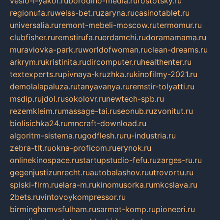
veslo-i-yakor.ru
borodino-media.ru
rostotsky.ru
regionufa.ru
weiss-bet.ru
zaryna.ru
casinotablet.ru
universalia.ru
remont-mebeli-moscow.ru
termomur.ru
clubfisher.ru
remstirufa.ru
erdamchi.ru
doramamama.ru
muraviovka-park.ru
worldofwoman.ru
clean-dreams.ru
arkrym.ru
kristinita.ru
dircomputer.ru
healthenter.ru
textexperts.ru
pivnaya-kruzhka.ru
kinofilmy-2021.ru
demolalapaluza.ru
tanyavanya.ru
remstir-tolyatti.ru
msdip.ru
jdol.ru
sokolovr.ru
newtech-spb.ru
rezemkleim.ru
massage-tai.ru
seonub.ru
zvonitut.ru
biolisichka24.ru
mncraft-download.ru
algoritm-sistema.ru
godflesh.ru
ru-industria.ru
zebra-tlt.ru
okna-proficom.ru
erynok.ru
onlinekinospace.ru
startupstudio-fefu.ru
zarges-ru.ru
gegenjustizunrecht.ru
autobalashov.ru
utrovortu.ru
spiski-firm.ru
elara-m.ru
kinomusorka.ru
mkcslava.ru
2bets.ru
vintovoykompressor.ru
birminghamvsfulham.ru
sarmat-komp.ru
pioneeri.ru