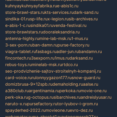
kuhnyaykuhnyayfabrika.ru
e-abis1c.ru
store-brawl-stars.ru
kts-services.ru
dark-sand.ru
sindika-01.ru
sp-life.ru
x-legion.ru
sib-archives.ru
e-abis-1-c.ru
sindika01.ru
venda-festival.ru
store-brawlstars.ru
dooraleksandria.ru
antenna-highly.ru
mine-lab-msk.ru
1-mus.ru
3-sex-porn.ru
ban-damn.ru
purse-factory.ru
viagra-tablet.ru
fasbags.ru
adler-jun.ru
bandamn.ru
fincontech.ru
3sexporn.ru
1mus.ru
darksand.ru
rebus-toys.ru
minelab-msk.ru
rtdco.ru
seo-prodvizhenie-sajtov-stroitelnyh-kompanij.ru
card-voice.ru
rulonnyygazon177.ru
snow-guard.ru
domizbrusa-9x12spb.ru
demaholding.ru
aalse.ru
a380club.ru
argentinamia.ru
perkoka.ru
movie-one.ru
perk-oka.ru
g-octopus.ru
sibarchives.ru
andreislyusar.ru
naruto-x.ru
pursefactory.ru
tor-lyubov-i-grom.ru
spayderhed-2022.ru
movieone.ru
evro-dez.ru
webamator.ru
ma-absolut1.ru
avtopomosch27.ru