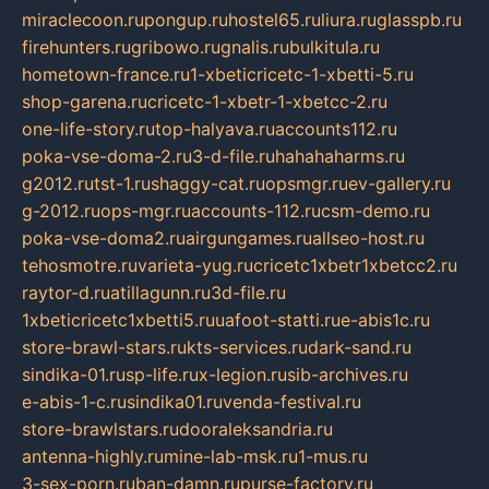
miraclecoon.ru
pongup.ru
hostel65.ru
liura.ru
glasspb.ru
firehunters.ru
gribowo.ru
gnalis.ru
bulkitula.ru
hometown-france.ru
1-xbeticricetc-1-xbetti-5.ru
shop-garena.ru
cricetc-1-xbetr-1-xbetcc-2.ru
one-life-story.ru
top-halyava.ru
accounts112.ru
poka-vse-doma-2.ru
3-d-file.ru
hahahaharms.ru
g2012.ru
tst-1.ru
shaggy-cat.ru
opsmgr.ru
ev-gallery.ru
g-2012.ru
ops-mgr.ru
accounts-112.ru
csm-demo.ru
poka-vse-doma2.ru
airgungames.ru
allseo-host.ru
tehosmotre.ru
varieta-yug.ru
cricetc1xbetr1xbetcc2.ru
raytor-d.ru
atillagunn.ru
3d-file.ru
1xbeticricetc1xbetti5.ru
uafoot-statti.ru
e-abis1c.ru
store-brawl-stars.ru
kts-services.ru
dark-sand.ru
sindika-01.ru
sp-life.ru
x-legion.ru
sib-archives.ru
e-abis-1-c.ru
sindika01.ru
venda-festival.ru
store-brawlstars.ru
dooraleksandria.ru
antenna-highly.ru
mine-lab-msk.ru
1-mus.ru
3-sex-porn.ru
ban-damn.ru
purse-factory.ru