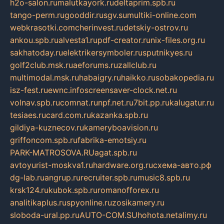
h2o-salon.ru
malutkayork.ru
deltaprim.spb.ru
tango-perm.ru
gooddir.ru
sgv.su
multiki-online.com
webkrasotki.com
cherinvest.ru
detskiy-ostrov.ru
ankou.spb.ru
alvesta1.ru
pdf-creator.ru
nix-files.org.ru
sakhatoday.ru
elektrikersymboler.ru
sputnikyes.ru
golf2club.msk.ru
aeforums.ru
zallclub.ru
multimodal.msk.ru
habaigry.ru
haikko.ru
sobakopedia.ru
isz-fest.ru
ewnc.info
screensaver-clock.net.ru
volnav.spb.ru
comnat.ru
npf.net.ru
7bit.pp.ru
kalugatur.ru
tesiaes.ru
card.com.ru
kazanka.spb.ru
gildiya-kuznecov.ru
kameryboavision.ru
griffoncom.spb.ru
fabrika-emotsiy.ru
PARK-MATROSOVA.RU
agat.spb.ru
avtoyurist-moskva1.ru
hardware.org.ru
схема-авто.рф
dg-lab.ru
angrup.ru
recruiter.spb.ru
music8.spb.ru
krsk124.ru
kubok.spb.ru
romanofforex.ru
analitikaplus.ru
spyonline.ru
zosikamery.ru
sloboda-ural.pp.ru
AUTO-COM.SU
hohota.net
alimy.ru