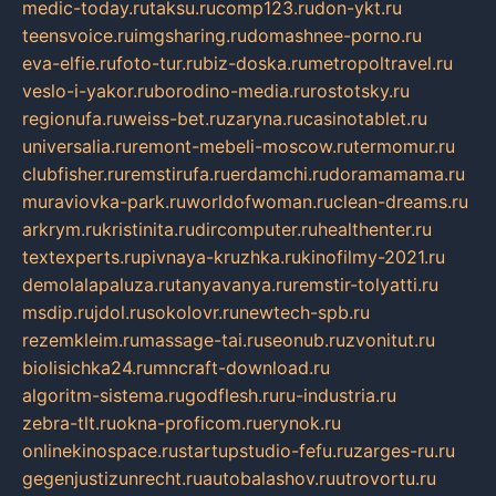
medic-today.ru
taksu.ru
comp123.ru
don-ykt.ru
teensvoice.ru
imgsharing.ru
domashnee-porno.ru
eva-elfie.ru
foto-tur.ru
biz-doska.ru
metropoltravel.ru
veslo-i-yakor.ru
borodino-media.ru
rostotsky.ru
regionufa.ru
weiss-bet.ru
zaryna.ru
casinotablet.ru
universalia.ru
remont-mebeli-moscow.ru
termomur.ru
clubfisher.ru
remstirufa.ru
erdamchi.ru
doramamama.ru
muraviovka-park.ru
worldofwoman.ru
clean-dreams.ru
arkrym.ru
kristinita.ru
dircomputer.ru
healthenter.ru
textexperts.ru
pivnaya-kruzhka.ru
kinofilmy-2021.ru
demolalapaluza.ru
tanyavanya.ru
remstir-tolyatti.ru
msdip.ru
jdol.ru
sokolovr.ru
newtech-spb.ru
rezemkleim.ru
massage-tai.ru
seonub.ru
zvonitut.ru
biolisichka24.ru
mncraft-download.ru
algoritm-sistema.ru
godflesh.ru
ru-industria.ru
zebra-tlt.ru
okna-proficom.ru
erynok.ru
onlinekinospace.ru
startupstudio-fefu.ru
zarges-ru.ru
gegenjustizunrecht.ru
autobalashov.ru
utrovortu.ru