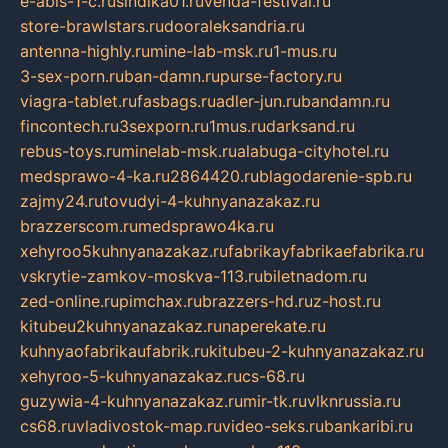
e-abis-1-c.ru
sindika01.ru
venda-festival.ru
store-brawlstars.ru
dooraleksandria.ru
antenna-highly.ru
mine-lab-msk.ru
1-mus.ru
3-sex-porn.ru
ban-damn.ru
purse-factory.ru
viagra-tablet.ru
fasbags.ru
adler-jun.ru
bandamn.ru
fincontech.ru
3sexporn.ru
1mus.ru
darksand.ru
rebus-toys.ru
minelab-msk.ru
alabuga-cityhotel.ru
medsprawo-4-ka.ru
2864420.ru
blagodarenie-spb.ru
zajmy24.ru
tovudyi-4-kuhnyanazakaz.ru
brazzerscom.ru
medsprawo4ka.ru
xehyroo5kuhnyanazakaz.ru
fabrikayfabrikaefabrika.ru
vskrytie-zamkov-moskva-113.ru
biletnadom.ru
zed-online.ru
pimchax.ru
brazzers-hd.ru
z-host.ru
kitubeu2kuhnyanazakaz.ru
naperekate.ru
kuhnyaofabrikaufabrik.ru
kitubeu-2-kuhnyanazakaz.ru
xehyroo-5-kuhnyanazakaz.ru
cs-68.ru
guzywia-4-kuhnyanazakaz.ru
mir-tk.ru
vlknrussia.ru
cs68.ru
vladivostok-map.ru
video-seks.ru
bankaribi.ru