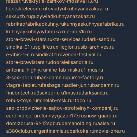
raszar.ru
vskrytie-zamkov-moskva113.ru
lipetsktelecom.ru
tovudyi4kuhnyanazakaz.ru
seksuzb.ru
guzywia4kuhnyanazakaz.ru
fabrikaofabrikaokuhny.ru
kuhnyaekuhnyaafabrika.ru
kuhnyaykuhnyayfabrika.ru
e-abis1c.ru
store-brawl-stars.ru
kts-services.ru
dark-sand.ru
sindika-01.ru
sp-life.ru
x-legion.ru
sib-archives.ru
e-abis-1-c.ru
sindika01.ru
venda-festival.ru
store-brawlstars.ru
dooraleksandria.ru
antenna-highly.ru
mine-lab-msk.ru
1-mus.ru
3-sex-porn.ru
ban-damn.ru
purse-factory.ru
viagra-tablet.ru
fasbags.ru
adler-jun.ru
bandamn.ru
fincontech.ru
3sexporn.ru
1mus.ru
darksand.ru
rebus-toys.ru
minelab-msk.ru
rtdco.ru
seo-prodvizhenie-sajtov-stroitelnyh-kompanij.ru
card-voice.ru
rulonnyygazon177.ru
snow-guard.ru
domizbrusa-9x12spb.ru
demaholding.ru
aalse.ru
a380club.ru
argentinamia.ru
perkoka.ru
movie-one.ru