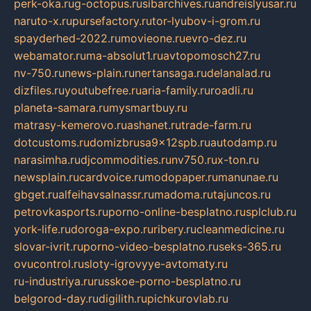
perk-oka.ru
g-octopus.ru
sibarchives.ru
andreislyusar.ru
naruto-x.ru
pursefactory.ru
tor-lyubov-i-grom.ru
spayderhed-2022.ru
movieone.ru
evro-dez.ru
webamator.ru
ma-absolut1.ru
avtopomosch27.ru
nv-750.ru
news-plain.ru
nertansaga.ru
delanalad.ru
dizfiles.ru
youtubefree.ru
aria-family.ru
roadli.ru
planeta-samara.ru
mysmartbuy.ru
matrasy-kemerovo.ru
ashanet.ru
trade-farm.ru
dotcustoms.ru
domizbrusa9x12spb.ru
autodamp.ru
narasimha.ru
djcommodities.ru
nv750.ru
x-ton.ru
newsplain.ru
cardvoice.ru
modopaper.ru
manunae.ru
gbget.ru
alfeihavsalnassr.ru
madoma.ru
tajuncos.ru
petrovkasports.ru
porno-online-besplatno.ru
splclub.ru
york-life.ru
doroga-expo.ru
ribery.ru
cleanmedicine.ru
slovar-ivrit.ru
porno-video-besplatno.ru
seks-365.ru
ovucontrol.ru
sloty-igrovyye-avtomaty.ru
ru-industriya.ru
russkoe-porno-besplatno.ru
belgorod-day.ru
digilith.ru
pichkurovlab.ru