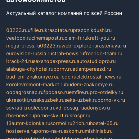
Актуальный каталог компаний по всей России
03223.ru
ufille.ru
krasotata.ru
prazdnikdushi.ru
veetbox.ru
cinemapost.ru
ciam-fr.ru
kraft-you.ru
mega-press.ru
03223.ru
web-explore.ru
rastenuya.ru
eurovision-russia.ru
strah-news.ru
freeride-team.ru
itrack-24.ru
sexshopexpress.ru
autostudiopro.ru
alabuga-cityhotel.ru
pornv.ru
atlantpereezd.ru
bud-em-znakomye.ru
a-cdc.ru
elektrostal-news.ru
korolevremont-market.ru
budem-znakomye.ru
oooagrosnab.ru
fpodaso.ru
emfire.ru
pro-otdelky.ru
ukrasotki.ru
seksuzbek.ru
seks-uzbek.ru
porno-vk.ru
sovratili.ru
olecoon.ru
vd-dosug.ru
adonyev.ru
rbc-news.ru
porno-skvirt.ru
krospr.ru
13autor-kolonka.ru
sormol.ru
2rich.ru
hostel-65.ru
hostserve.ru
porno-na-russkom.ru
mishinlab.ru
neznobi.ru
bigfatcc.ru
habble.ru
starbucksvia.ru