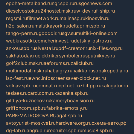
epoha-metalband.ru
ngr.spb.ru
rusgosnews.com
dieselvostok.ru
24hostel.msk.ru
w-dev.ru
f-ship.ru
regsmi.ru
filmnetwork.ru
malinasp.ru
kinosvin.ru
h2o-salon.ru
malutkayork.ru
deltaprim.spb.ru
tango-perm.ru
gooddir.ru
sgv.su
multiki-online.com
webkrasotki.com
cherinvest.ru
detskiy-ostrov.ru
ankou.spb.ru
alvesta1.ru
pdf-creator.ru
nix-files.org.ru
sakhatoday.ru
elektrikersymboler.ru
sputnikyes.ru
golf2club.msk.ru
aeforums.ru
zallclub.ru
multimodal.msk.ru
habaigry.ru
haikko.ru
sobakopedia.ru
isz-fest.ru
ewnc.info
screensaver-clock.net.ru
volnav.spb.ru
comnat.ru
npf.net.ru
7bit.pp.ru
kalugatur.ru
tesiaes.ru
card.com.ru
kazanka.spb.ru
gildiya-kuznecov.ru
kameryboavision.ru
griffoncom.spb.ru
fabrika-emotsiy.ru
PARK-MATROSOVA.RU
agat.spb.ru
avtoyurist-moskva1.ru
hardware.org.ru
схема-авто.рф
dg-lab.ru
angrup.ru
recruiter.spb.ru
music8.spb.ru