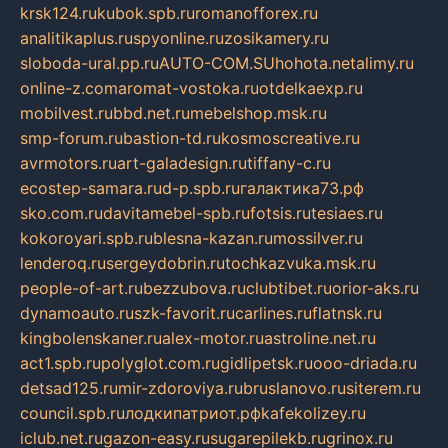
krsk124.ru
kubok.spb.ru
romanofforex.ru
analitikaplus.ru
spyonline.ru
zosikamery.ru
sloboda-ural.pp.ru
AUTO-COM.SU
hohota.net
alimy.ru
online-z.com
aromat-vostoka.ru
otdelkaexp.ru
mobilvest.ru
bbd.net.ru
mebelshop.msk.ru
smp-forum.ru
bastion-td.ru
kosmoscreative.ru
avrmotors.ru
art-galadesign.ru
tiffany-c.ru
ecostep-samara.ru
d-p.spb.ru
галактика73.рф
sko.com.ru
davitamebel-spb.ru
fotsis.ru
tesiaes.ru
kokoroyari.spb.ru
blesna-kazan.ru
mossilver.ru
lenderoq.ru
sergeydobrin.ru
tochkazvuka.msk.ru
people-of-art.ru
bezzubova.ru
clubtibet.ru
orior-aks.ru
dynamoauto.ru
szk-favorit.ru
carlines.ru
flatnsk.ru
kingbolenskaner.ru
alex-motor.ru
astroline.net.ru
act1.spb.ru
polyglot.com.ru
gidlipetsk.ru
ooo-driada.ru
detsad125.ru
mir-zdoroviya.ru
bruslanovo.ru
siterem.ru
council.spb.ru
лодкипатриот.рф
kafekolizey.ru
iclub.net.ru
gazon-easy.ru
sugarepilekb.ru
grinox.ru