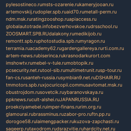
pylesostineco.ru
msts-ozarenie.ru
kameryjooan.ru
artemovskij.ru
dopler.spb.ru
aid70.ru
metall-perm.ru
ndm.msk.ru
ratingzooshop.ru
apiaccess.ru
globalautotrade.info
bezverhovskoe.ru
drsschool.ru
ZOOSMART.SPB.RU
dalakony.ru
medikijob.ru
remontt.spb.ru
photostudia.spb.ru
myragon.ru
terramia.ru
academy62.ru
gardengallereya.ru
rti.com.ru
artem-news.ru
biserinca.ru
krasnodarkurort.com
imshowtv.ru
mebel-v-tule.ru
mobtopik.ru
pcsecurity.net.ru
tool-sib.ru
multimetrunit.ru
sp-tour.ru
fan-cs.ru
santeh-russia.ru
symbian9.net.ru
DSHAIR.RU
tmmotors.spb.ru
xjocuricopii.com
musavtomat.msk.ru
obustrojdom.ru
sovetcik.ru
ybaranovskaya.ru
ppknews.ru
cult-alshei.ru
JAPANRUSSIA.RU
proekciyamebel.ru
imper-finans.ru
rim.org.ru
glamourai.ru
brassminus.ru
zabor-pro.ru
ftn.pp.ru
dorogoe58.ru
laimengpacker.ru
kuzova-zapchasti.ru
sageerp.ru
taxodrom.ru
dsrazvitie.ru
hardcity.net.ru