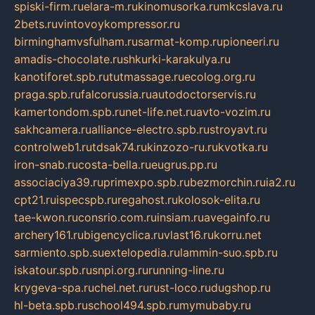
spiski-firm.ru
elara-m.ru
kinomusorka.ru
mkcslava.ru
2bets.ru
vintovoykompressor.ru
birminghamvsfulham.ru
sarmat-komp.ru
pioneeri.ru
amadis-chocolate.ru
shkurki-karakulya.ru
kanotiforet.spb.ru
tutmassage.ru
ecolog.org.ru
praga.spb.ru
falcorussia.ru
autodoctorservis.ru
kamertondom.spb.ru
net-life.net.ru
avto-vozim.ru
sakhcamera.ru
alliance-electro.spb.ru
stroyavt.ru
controlweb1.ru
tdsak74.ru
kinzozo-ru.ru
kvotka.ru
iron-snab.ru
costa-bella.ru
eugrus.pp.ru
associaciya39.ru
primexpo.spb.ru
bezmorchin.ru
ia2.ru
cpt21.ru
ispecspb.ru
regahost.ru
kolosok-elita.ru
tae-kwon.ru
consrio.com.ru
insiam.ru
avegainfo.ru
archery161.ru
bigencyclica.ru
vlast16.ru
korru.net
sarmiento.spb.su
extelopedia.ru
lammin-suo.spb.ru
iskatour.spb.ru
snpi.org.ru
running-line.ru
krygeva-spa.ru
chel.net.ru
rust-loco.ru
dugshop.ru
hl-beta.spb.ru
school494.spb.ru
mymubaby.ru