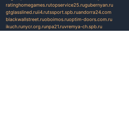
ratinghomegames.ru
topservice25.ru
gubernyan.ru
gtglasslined.ru
ii4.ru
tssport.spb.ru
andorra24.com
blackwallstreet.ru
oboimos.ru
optim-doors.com.ru
ikuch.ru
nycr.org.ru
npa21.ru
vremya-ch.spb.ru
desert000.ru
ivtorgi.ru
ifiori.ru
catalog-statei.ru
dcv.org.ru
spetsmaster174.ru
ipkameryhiseeu.ru
dum26.ru
ruspol.spb.ru
fr-opendp.ru
kam-solnyshko.ru
cheyenne-arapaho.ru
sevzapmetal.spb.ru
ted-lapidus.spb.ru
parasite-eliminator.ru
sigma-complete.ru
modernworld.ru
dama-moda.ru
eholot-group.ru
sk-nvkz.ru
DRONGOLD.RU
democratia2.ru
i-farmer.ru
mass-sport.org
jablonex.spb.ru
bookmess.ru
linkword.ru
refineua.com.ru
cs-spec.net.ru
altay-mebel.ru
DNK-THEATRE.RU
mechaniks.spb.ru
ipcamtechage.ru
skosta.ru
a-sun.ru
stroy-ldsp.ru
snowlands.org.ru
childrensshoes.ru
mrlizzy.ru
mebelsofiakrd.ru
bulizhenko.ru
rumantick.net.ru
mtszerno.ru