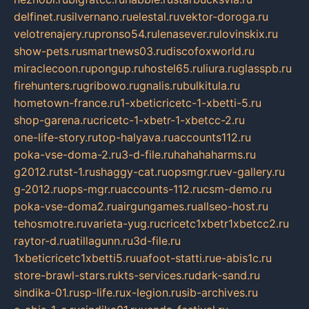
delfinet.ru
silvernano.ru
elestal.ru
vektor-doroga.ru
velotrenajery.ru
pronso54.ru
lenasever.ru
lovinskix.ru
show-pets.ru
smartnews03.ru
discofoxworld.ru
miraclecoon.ru
pongup.ru
hostel65.ru
liura.ru
glasspb.ru
firehunters.ru
gribowo.ru
gnalis.ru
bulkitula.ru
hometown-france.ru
1-xbeticricetc-1-xbetti-5.ru
shop-garena.ru
cricetc-1-xbetr-1-xbetcc-2.ru
one-life-story.ru
top-halyava.ru
accounts112.ru
poka-vse-doma-2.ru
3-d-file.ru
hahahaharms.ru
g2012.ru
tst-1.ru
shaggy-cat.ru
opsmgr.ru
ev-gallery.ru
g-2012.ru
ops-mgr.ru
accounts-112.ru
csm-demo.ru
poka-vse-doma2.ru
airgungames.ru
allseo-host.ru
tehosmotre.ru
varieta-yug.ru
cricetc1xbetr1xbetcc2.ru
raytor-d.ru
atillagunn.ru
3d-file.ru
1xbeticricetc1xbetti5.ru
uafoot-statti.ru
e-abis1c.ru
store-brawl-stars.ru
kts-services.ru
dark-sand.ru
sindika-01.ru
sp-life.ru
x-legion.ru
sib-archives.ru