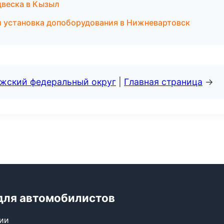
двеска в Кызыл
и установка допоборудования в Нижневартовск
лжский федеральный округ
|
Главная страница
→
для автомобилистов
сии