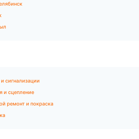
Челябинск
к
зыл
 и сигнализации
я и сцепление
ой ремонт и покраска
ка