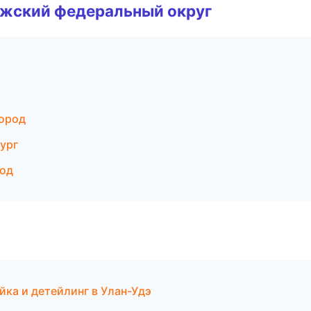
лжский федеральный округ
ород
ург
род
йка и детейлинг в Улан-Удэ