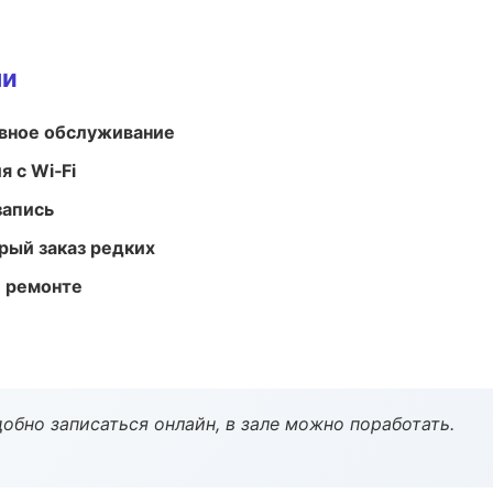
ми
вное обслуживание
 с Wi‑Fi
запись
рый заказ редких
и ремонте
обно записаться онлайн, в зале можно поработать.