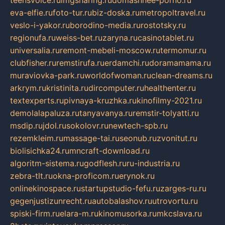
eva-elfie.ru
foto-tur.ru
biz-doska.ru
metropoltravel.ru
veslo-i-yakor.ru
borodino-media.ru
rostotsky.ru
regionufa.ru
weiss-bet.ru
zaryna.ru
casinotablet.ru
universalia.ru
remont-mebeli-moscow.ru
termomur.ru
clubfisher.ru
remstirufa.ru
erdamchi.ru
doramamama.ru
muraviovka-park.ru
worldofwoman.ru
clean-dreams.ru
arkrym.ru
kristinita.ru
dircomputer.ru
healthenter.ru
textexperts.ru
pivnaya-kruzhka.ru
kinofilmy-2021.ru
demolalapaluza.ru
tanyavanya.ru
remstir-tolyatti.ru
msdip.ru
jdol.ru
sokolovr.ru
newtech-spb.ru
rezemkleim.ru
massage-tai.ru
seonub.ru
zvonitut.ru
biolisichka24.ru
mncraft-download.ru
algoritm-sistema.ru
godflesh.ru
ru-industria.ru
zebra-tlt.ru
okna-proficom.ru
erynok.ru
onlinekinospace.ru
startupstudio-fefu.ru
zarges-ru.ru
gegenjustizunrecht.ru
autobalashov.ru
utrovortu.ru
spiski-firm.ru
elara-m.ru
kinomusorka.ru
mkcslava.ru