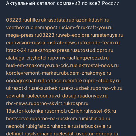
Актуальный каталог компаний по всей России
03223.ru
ufille.ru
krasotata.ru
prazdnikdushi.ru
veetbox.ru
cinemapost.ru
ciam-fr.ru
kraft-you.ru
mega-press.ru
03223.ru
web-explore.ru
rastenuya.ru
eurovision-russia.ru
strah-news.ru
freeride-team.ru
itrack-24.ru
sexshopexpress.ru
autostudiopro.ru
alabuga-cityhotel.ru
pornv.ru
atlantpereezd.ru
bud-em-znakomye.ru
a-cdc.ru
elektrostal-news.ru
korolevremont-market.ru
budem-znakomye.ru
oooagrosnab.ru
fpodaso.ru
emfire.ru
pro-otdelky.ru
ukrasotki.ru
seksuzbek.ru
seks-uzbek.ru
porno-vk.ru
sovratili.ru
olecoon.ru
vd-dosug.ru
adonyev.ru
rbc-news.ru
porno-skvirt.ru
krospr.ru
13autor-kolonka.ru
sormol.ru
2rich.ru
hostel-65.ru
hostserve.ru
porno-na-russkom.ru
mishinlab.ru
neznobi.ru
bigfatcc.ru
habble.ru
starbucksvia.ru
delfinet.ru
silvernano.ru
elestal.ru
vektor-doroga.ru