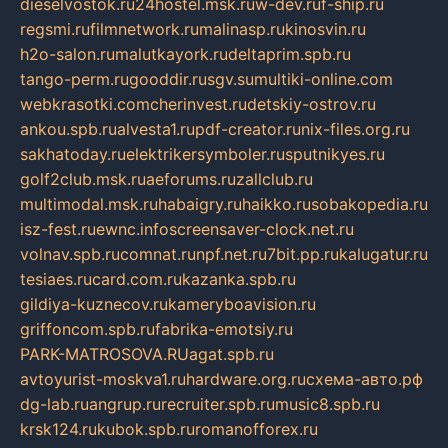
dieselvostok.ru
24hostel.msk.ru
w-dev.ru
f-ship.ru
regsmi.ru
filmnetwork.ru
malinasp.ru
kinosvin.ru
h2o-salon.ru
malutkayork.ru
deltaprim.spb.ru
tango-perm.ru
gooddir.ru
sgv.su
multiki-online.com
webkrasotki.com
cherinvest.ru
detskiy-ostrov.ru
ankou.spb.ru
alvesta1.ru
pdf-creator.ru
nix-files.org.ru
sakhatoday.ru
elektrikersymboler.ru
sputnikyes.ru
golf2club.msk.ru
aeforums.ru
zallclub.ru
multimodal.msk.ru
habaigry.ru
haikko.ru
sobakopedia.ru
isz-fest.ru
ewnc.info
screensaver-clock.net.ru
volnav.spb.ru
comnat.ru
npf.net.ru
7bit.pp.ru
kalugatur.ru
tesiaes.ru
card.com.ru
kazanka.spb.ru
gildiya-kuznecov.ru
kameryboavision.ru
griffoncom.spb.ru
fabrika-emotsiy.ru
PARK-MATROSOVA.RU
agat.spb.ru
avtoyurist-moskva1.ru
hardware.org.ru
схема-авто.рф
dg-lab.ru
angrup.ru
recruiter.spb.ru
music8.spb.ru
krsk124.ru
kubok.spb.ru
romanofforex.ru