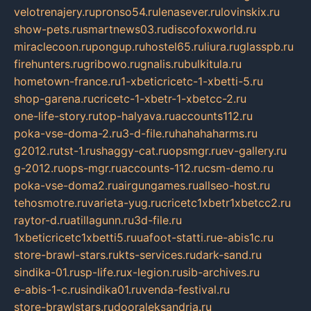
velotrenajery.ru
pronso54.ru
lenasever.ru
lovinskix.ru
show-pets.ru
smartnews03.ru
discofoxworld.ru
miraclecoon.ru
pongup.ru
hostel65.ru
liura.ru
glasspb.ru
firehunters.ru
gribowo.ru
gnalis.ru
bulkitula.ru
hometown-france.ru
1-xbeticricetc-1-xbetti-5.ru
shop-garena.ru
cricetc-1-xbetr-1-xbetcc-2.ru
one-life-story.ru
top-halyava.ru
accounts112.ru
poka-vse-doma-2.ru
3-d-file.ru
hahahaharms.ru
g2012.ru
tst-1.ru
shaggy-cat.ru
opsmgr.ru
ev-gallery.ru
g-2012.ru
ops-mgr.ru
accounts-112.ru
csm-demo.ru
poka-vse-doma2.ru
airgungames.ru
allseo-host.ru
tehosmotre.ru
varieta-yug.ru
cricetc1xbetr1xbetcc2.ru
raytor-d.ru
atillagunn.ru
3d-file.ru
1xbeticricetc1xbetti5.ru
uafoot-statti.ru
e-abis1c.ru
store-brawl-stars.ru
kts-services.ru
dark-sand.ru
sindika-01.ru
sp-life.ru
x-legion.ru
sib-archives.ru
e-abis-1-c.ru
sindika01.ru
venda-festival.ru
store-brawlstars.ru
dooraleksandria.ru