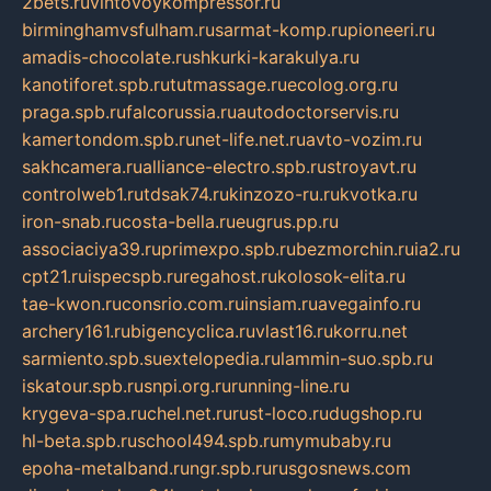
2bets.ru
vintovoykompressor.ru
birminghamvsfulham.ru
sarmat-komp.ru
pioneeri.ru
amadis-chocolate.ru
shkurki-karakulya.ru
kanotiforet.spb.ru
tutmassage.ru
ecolog.org.ru
praga.spb.ru
falcorussia.ru
autodoctorservis.ru
kamertondom.spb.ru
net-life.net.ru
avto-vozim.ru
sakhcamera.ru
alliance-electro.spb.ru
stroyavt.ru
controlweb1.ru
tdsak74.ru
kinzozo-ru.ru
kvotka.ru
iron-snab.ru
costa-bella.ru
eugrus.pp.ru
associaciya39.ru
primexpo.spb.ru
bezmorchin.ru
ia2.ru
cpt21.ru
ispecspb.ru
regahost.ru
kolosok-elita.ru
tae-kwon.ru
consrio.com.ru
insiam.ru
avegainfo.ru
archery161.ru
bigencyclica.ru
vlast16.ru
korru.net
sarmiento.spb.su
extelopedia.ru
lammin-suo.spb.ru
iskatour.spb.ru
snpi.org.ru
running-line.ru
krygeva-spa.ru
chel.net.ru
rust-loco.ru
dugshop.ru
hl-beta.spb.ru
school494.spb.ru
mymubaby.ru
epoha-metalband.ru
ngr.spb.ru
rusgosnews.com