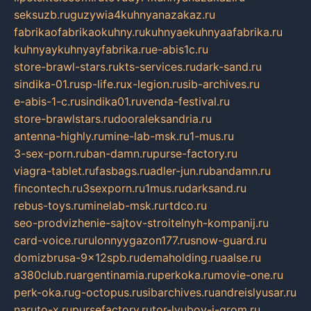
seksuzb.ru
guzywia4kuhnyanazakaz.ru
fabrikaofabrikaokuhny.ru
kuhnyaekuhnyaafabrika.ru
kuhnyaykuhnyayfabrika.ru
e-abis1c.ru
store-brawl-stars.ru
kts-services.ru
dark-sand.ru
sindika-01.ru
sp-life.ru
x-legion.ru
sib-archives.ru
e-abis-1-c.ru
sindika01.ru
venda-festival.ru
store-brawlstars.ru
dooraleksandria.ru
antenna-highly.ru
mine-lab-msk.ru
1-mus.ru
3-sex-porn.ru
ban-damn.ru
purse-factory.ru
viagra-tablet.ru
fasbags.ru
adler-jun.ru
bandamn.ru
fincontech.ru
3sexporn.ru
1mus.ru
darksand.ru
rebus-toys.ru
minelab-msk.ru
rtdco.ru
seo-prodvizhenie-sajtov-stroitelnyh-kompanij.ru
card-voice.ru
rulonnyygazon177.ru
snow-guard.ru
domizbrusa-9x12spb.ru
demaholding.ru
aalse.ru
a380club.ru
argentinamia.ru
perkoka.ru
movie-one.ru
perk-oka.ru
g-octopus.ru
sibarchives.ru
andreislyusar.ru
naruto-x.ru
pursefactory.ru
tor-lyubov-i-grom.ru