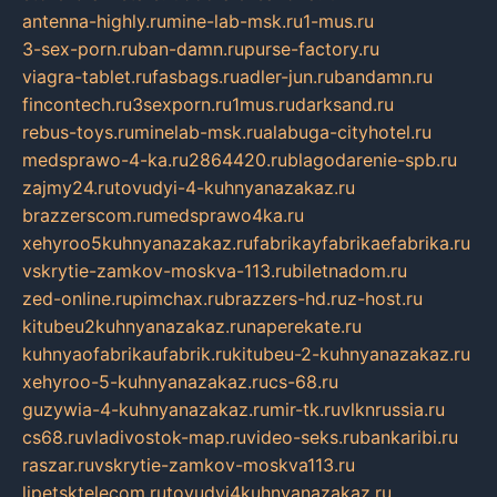
antenna-highly.ru
mine-lab-msk.ru
1-mus.ru
3-sex-porn.ru
ban-damn.ru
purse-factory.ru
viagra-tablet.ru
fasbags.ru
adler-jun.ru
bandamn.ru
fincontech.ru
3sexporn.ru
1mus.ru
darksand.ru
rebus-toys.ru
minelab-msk.ru
alabuga-cityhotel.ru
medsprawo-4-ka.ru
2864420.ru
blagodarenie-spb.ru
zajmy24.ru
tovudyi-4-kuhnyanazakaz.ru
brazzerscom.ru
medsprawo4ka.ru
xehyroo5kuhnyanazakaz.ru
fabrikayfabrikaefabrika.ru
vskrytie-zamkov-moskva-113.ru
biletnadom.ru
zed-online.ru
pimchax.ru
brazzers-hd.ru
z-host.ru
kitubeu2kuhnyanazakaz.ru
naperekate.ru
kuhnyaofabrikaufabrik.ru
kitubeu-2-kuhnyanazakaz.ru
xehyroo-5-kuhnyanazakaz.ru
cs-68.ru
guzywia-4-kuhnyanazakaz.ru
mir-tk.ru
vlknrussia.ru
cs68.ru
vladivostok-map.ru
video-seks.ru
bankaribi.ru
raszar.ru
vskrytie-zamkov-moskva113.ru
lipetsktelecom.ru
tovudyi4kuhnyanazakaz.ru