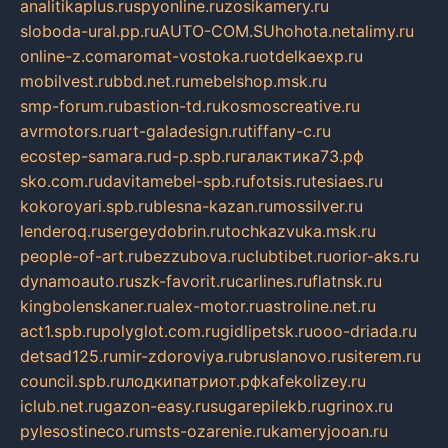
analitikaplus.ru
spyonline.ru
zosikamery.ru
sloboda-ural.pp.ru
AUTO-COM.SU
hohota.net
alimy.ru
online-z.com
aromat-vostoka.ru
otdelkaexp.ru
mobilvest.ru
bbd.net.ru
mebelshop.msk.ru
smp-forum.ru
bastion-td.ru
kosmoscreative.ru
avrmotors.ru
art-galadesign.ru
tiffany-c.ru
ecostep-samara.ru
d-p.spb.ru
галактика73.рф
sko.com.ru
davitamebel-spb.ru
fotsis.ru
tesiaes.ru
kokoroyari.spb.ru
blesna-kazan.ru
mossilver.ru
lenderoq.ru
sergeydobrin.ru
tochkazvuka.msk.ru
people-of-art.ru
bezzubova.ru
clubtibet.ru
orior-aks.ru
dynamoauto.ru
szk-favorit.ru
carlines.ru
flatnsk.ru
kingbolenskaner.ru
alex-motor.ru
astroline.net.ru
act1.spb.ru
polyglot.com.ru
gidlipetsk.ru
ooo-driada.ru
detsad125.ru
mir-zdoroviya.ru
bruslanovo.ru
siterem.ru
council.spb.ru
лодкипатриот.рф
kafekolizey.ru
iclub.net.ru
gazon-easy.ru
sugarepilekb.ru
grinox.ru
pylesostineco.ru
msts-ozarenie.ru
kameryjooan.ru