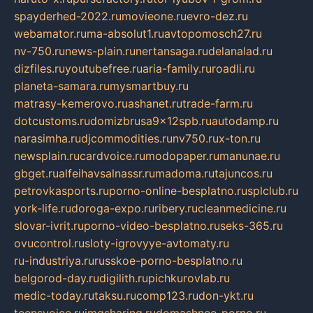
spayderhed-2022.ru
movieone.ru
evro-dez.ru
webamator.ru
ma-absolut1.ru
avtopomosch27.ru
nv-750.ru
news-plain.ru
nertansaga.ru
delanalad.ru
dizfiles.ru
youtubefree.ru
aria-family.ru
roadli.ru
planeta-samara.ru
mysmartbuy.ru
matrasy-kemerovo.ru
ashanet.ru
trade-farm.ru
dotcustoms.ru
domizbrusa9x12spb.ru
autodamp.ru
narasimha.ru
djcommodities.ru
nv750.ru
x-ton.ru
newsplain.ru
cardvoice.ru
modopaper.ru
manunae.ru
gbget.ru
alfeihavsalnassr.ru
madoma.ru
tajuncos.ru
petrovkasports.ru
porno-online-besplatno.ru
splclub.ru
york-life.ru
doroga-expo.ru
ribery.ru
cleanmedicine.ru
slovar-ivrit.ru
porno-video-besplatno.ru
seks-365.ru
ovucontrol.ru
sloty-igrovyye-avtomaty.ru
ru-industriya.ru
russkoe-porno-besplatno.ru
belgorod-day.ru
digilith.ru
pichkurovlab.ru
medic-today.ru
taksu.ru
comp123.ru
don-ykt.ru
teensvoice.ru
imgsharing.ru
domashnee-porno.ru