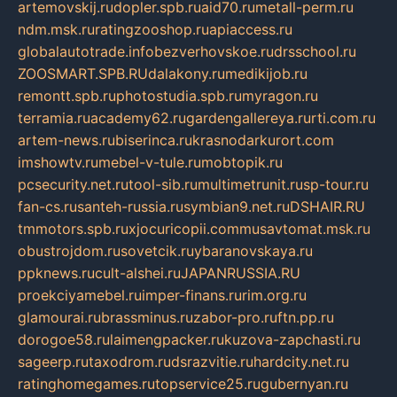
artemovskij.ru
dopler.spb.ru
aid70.ru
metall-perm.ru
ndm.msk.ru
ratingzooshop.ru
apiaccess.ru
globalautotrade.info
bezverhovskoe.ru
drsschool.ru
ZOOSMART.SPB.RU
dalakony.ru
medikijob.ru
remontt.spb.ru
photostudia.spb.ru
myragon.ru
terramia.ru
academy62.ru
gardengallereya.ru
rti.com.ru
artem-news.ru
biserinca.ru
krasnodarkurort.com
imshowtv.ru
mebel-v-tule.ru
mobtopik.ru
pcsecurity.net.ru
tool-sib.ru
multimetrunit.ru
sp-tour.ru
fan-cs.ru
santeh-russia.ru
symbian9.net.ru
DSHAIR.RU
tmmotors.spb.ru
xjocuricopii.com
musavtomat.msk.ru
obustrojdom.ru
sovetcik.ru
ybaranovskaya.ru
ppknews.ru
cult-alshei.ru
JAPANRUSSIA.RU
proekciyamebel.ru
imper-finans.ru
rim.org.ru
glamourai.ru
brassminus.ru
zabor-pro.ru
ftn.pp.ru
dorogoe58.ru
laimengpacker.ru
kuzova-zapchasti.ru
sageerp.ru
taxodrom.ru
dsrazvitie.ru
hardcity.net.ru
ratinghomegames.ru
topservice25.ru
gubernyan.ru