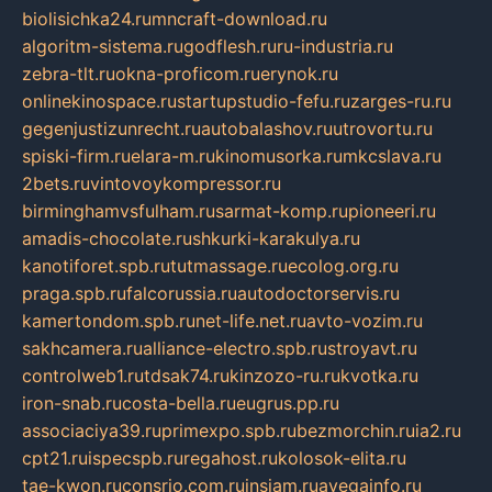
biolisichka24.ru
mncraft-download.ru
algoritm-sistema.ru
godflesh.ru
ru-industria.ru
zebra-tlt.ru
okna-proficom.ru
erynok.ru
onlinekinospace.ru
startupstudio-fefu.ru
zarges-ru.ru
gegenjustizunrecht.ru
autobalashov.ru
utrovortu.ru
spiski-firm.ru
elara-m.ru
kinomusorka.ru
mkcslava.ru
2bets.ru
vintovoykompressor.ru
birminghamvsfulham.ru
sarmat-komp.ru
pioneeri.ru
amadis-chocolate.ru
shkurki-karakulya.ru
kanotiforet.spb.ru
tutmassage.ru
ecolog.org.ru
praga.spb.ru
falcorussia.ru
autodoctorservis.ru
kamertondom.spb.ru
net-life.net.ru
avto-vozim.ru
sakhcamera.ru
alliance-electro.spb.ru
stroyavt.ru
controlweb1.ru
tdsak74.ru
kinzozo-ru.ru
kvotka.ru
iron-snab.ru
costa-bella.ru
eugrus.pp.ru
associaciya39.ru
primexpo.spb.ru
bezmorchin.ru
ia2.ru
cpt21.ru
ispecspb.ru
regahost.ru
kolosok-elita.ru
tae-kwon.ru
consrio.com.ru
insiam.ru
avegainfo.ru