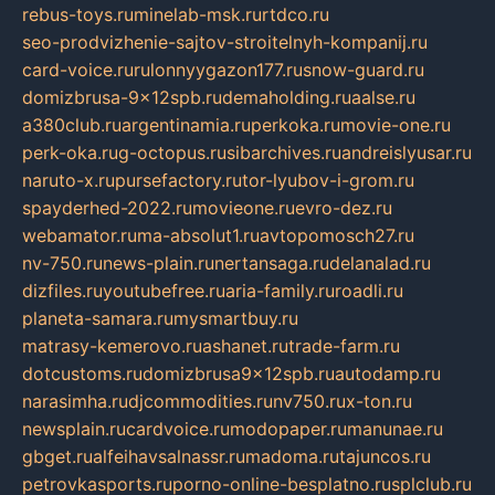
rebus-toys.ru
minelab-msk.ru
rtdco.ru
seo-prodvizhenie-sajtov-stroitelnyh-kompanij.ru
card-voice.ru
rulonnyygazon177.ru
snow-guard.ru
domizbrusa-9x12spb.ru
demaholding.ru
aalse.ru
a380club.ru
argentinamia.ru
perkoka.ru
movie-one.ru
perk-oka.ru
g-octopus.ru
sibarchives.ru
andreislyusar.ru
naruto-x.ru
pursefactory.ru
tor-lyubov-i-grom.ru
spayderhed-2022.ru
movieone.ru
evro-dez.ru
webamator.ru
ma-absolut1.ru
avtopomosch27.ru
nv-750.ru
news-plain.ru
nertansaga.ru
delanalad.ru
dizfiles.ru
youtubefree.ru
aria-family.ru
roadli.ru
planeta-samara.ru
mysmartbuy.ru
matrasy-kemerovo.ru
ashanet.ru
trade-farm.ru
dotcustoms.ru
domizbrusa9x12spb.ru
autodamp.ru
narasimha.ru
djcommodities.ru
nv750.ru
x-ton.ru
newsplain.ru
cardvoice.ru
modopaper.ru
manunae.ru
gbget.ru
alfeihavsalnassr.ru
madoma.ru
tajuncos.ru
petrovkasports.ru
porno-online-besplatno.ru
splclub.ru