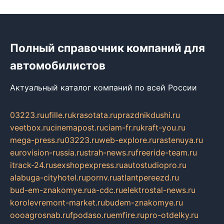
Полный справочник компаний для
автомобилистов
Актуальный каталог компаний по всей России
03223.ru
ufille.ru
krasotata.ru
prazdnikdushi.ru
veetbox.ru
cinemapost.ru
ciam-fr.ru
kraft-you.ru
mega-press.ru
03223.ru
web-explore.ru
rastenuya.ru
eurovision-russia.ru
strah-news.ru
freeride-team.ru
itrack-24.ru
sexshopexpress.ru
autostudiopro.ru
alabuga-cityhotel.ru
pornv.ru
atlantpereezd.ru
bud-em-znakomye.ru
a-cdc.ru
elektrostal-news.ru
korolevremont-market.ru
budem-znakomye.ru
oooagrosnab.ru
fpodaso.ru
emfire.ru
pro-otdelky.ru