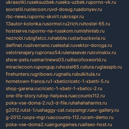
ukrasotki.ru
seksuzbek.ru
seks-uzbek.ru
porno-vk.ru
sovratili.ru
olecoon.ru
vd-dosug.ru
adonyev.ru
rbc-news.ru
porno-skvirt.ru
krospr.ru
13autor-kolonka.ru
sormol.ru
2rich.ru
hostel-65.ru
hostserve.ru
porno-na-russkom.ru
mishinlab.ru
neznobi.ru
bigfatcc.ru
habble.ru
starbucksvia.ru
delfinet.ru
silvernano.ru
elestal.ru
vektor-doroga.ru
velotrenajery.ru
pronso54.ru
lenasever.ru
lovinskix.ru
show-pets.ru
smartnews03.ru
discofoxworld.ru
miraclecoon.ru
pongup.ru
hostel65.ru
liura.ru
glasspb.ru
firehunters.ru
gribowo.ru
gnalis.ru
bulkitula.ru
hometown-france.ru
1-xbeticricetc-1-xbetti-5.ru
shop-garena.ru
cricetc-1-xbetr-1-xbetcc-2.ru
one-life-story.ru
top-halyava.ru
accounts112.ru
poka-vse-doma-2.ru
3-d-file.ru
hahahaharms.ru
g2012.ru
tst-1.ru
shaggy-cat.ru
opsmgr.ru
ev-gallery.ru
g-2012.ru
ops-mgr.ru
accounts-112.ru
csm-demo.ru
poka-vse-doma2.ru
airgungames.ru
allseo-host.ru