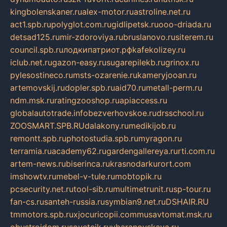
kingbolenskaner.ru
alex-motor.ru
astroline.net.ru
act1.spb.ru
polyglot.com.ru
gidlipetsk.ru
ooo-driada.ru
detsad125.ru
mir-zdoroviya.ru
bruslanovo.ru
siterem.ru
council.spb.ru
лодкипатриот.рф
kafekolizey.ru
iclub.net.ru
gazon-easy.ru
sugarepilekb.ru
grinox.ru
pylesostineco.ru
msts-ozarenie.ru
kameryjooan.ru
artemovskij.ru
dopler.spb.ru
aid70.ru
metall-perm.ru
ndm.msk.ru
ratingzooshop.ru
apiaccess.ru
globalautotrade.info
bezverhovskoe.ru
drsschool.ru
ZOOSMART.SPB.RU
dalakony.ru
medikijob.ru
remontt.spb.ru
photostudia.spb.ru
myragon.ru
terramia.ru
academy62.ru
gardengallereya.ru
rti.com.ru
artem-news.ru
biserinca.ru
krasnodarkurort.com
imshowtv.ru
mebel-v-tule.ru
mobtopik.ru
pcsecurity.net.ru
tool-sib.ru
multimetrunit.ru
sp-tour.ru
fan-cs.ru
santeh-russia.ru
symbian9.net.ru
DSHAIR.RU
tmmotors.spb.ru
xjocuricopii.com
musavtomat.msk.ru
obustrojdom.ru
sovetcik.ru
ybaranovskaya.ru