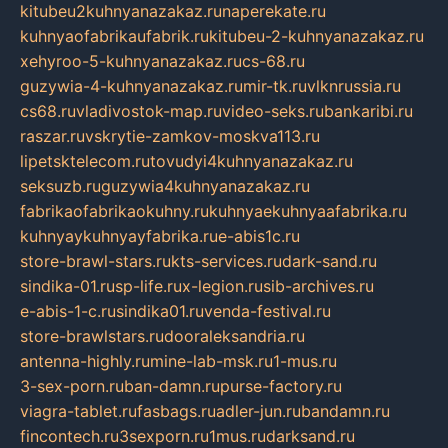
kitubeu2kuhnyanazakaz.ru
naperekate.ru
kuhnyaofabrikaufabrik.ru
kitubeu-2-kuhnyanazakaz.ru
xehyroo-5-kuhnyanazakaz.ru
cs-68.ru
guzywia-4-kuhnyanazakaz.ru
mir-tk.ru
vlknrussia.ru
cs68.ru
vladivostok-map.ru
video-seks.ru
bankaribi.ru
raszar.ru
vskrytie-zamkov-moskva113.ru
lipetsktelecom.ru
tovudyi4kuhnyanazakaz.ru
seksuzb.ru
guzywia4kuhnyanazakaz.ru
fabrikaofabrikaokuhny.ru
kuhnyaekuhnyaafabrika.ru
kuhnyaykuhnyayfabrika.ru
e-abis1c.ru
store-brawl-stars.ru
kts-services.ru
dark-sand.ru
sindika-01.ru
sp-life.ru
x-legion.ru
sib-archives.ru
e-abis-1-c.ru
sindika01.ru
venda-festival.ru
store-brawlstars.ru
dooraleksandria.ru
antenna-highly.ru
mine-lab-msk.ru
1-mus.ru
3-sex-porn.ru
ban-damn.ru
purse-factory.ru
viagra-tablet.ru
fasbags.ru
adler-jun.ru
bandamn.ru
fincontech.ru
3sexporn.ru
1mus.ru
darksand.ru