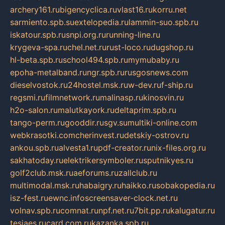
archery161.ru
bigencyclica.ru
vlast16.ru
korru.net
sarmiento.spb.su
extelopedia.ru
lammin-suo.spb.ru
iskatour.spb.ru
snpi.org.ru
running-line.ru
krygeva-spa.ru
chel.net.ru
rust-loco.ru
dugshop.ru
hl-beta.spb.ru
school494.spb.ru
mymubaby.ru
epoha-metalband.ru
ngr.spb.ru
rusgosnews.com
dieselvostok.ru
24hostel.msk.ru
w-dev.ru
f-ship.ru
regsmi.ru
filmnetwork.ru
malinasp.ru
kinosvin.ru
h2o-salon.ru
malutkayork.ru
deltaprim.spb.ru
tango-perm.ru
gooddir.ru
sgv.su
multiki-online.com
webkrasotki.com
cherinvest.ru
detskiy-ostrov.ru
ankou.spb.ru
alvesta1.ru
pdf-creator.ru
nix-files.org.ru
sakhatoday.ru
elektrikersymboler.ru
sputnikyes.ru
golf2club.msk.ru
aeforums.ru
zallclub.ru
multimodal.msk.ru
habaigry.ru
haikko.ru
sobakopedia.ru
isz-fest.ru
ewnc.info
screensaver-clock.net.ru
volnav.spb.ru
comnat.ru
npf.net.ru
7bit.pp.ru
kalugatur.ru
tesiaes.ru
card.com.ru
kazanka.spb.ru