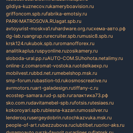
gildiya-kuznecov.ru
kameryboavision.ru
griffoncom.spb.ru
fabrika-emotsiy.ru
PARK-MATROSOVA.RU
agat.spb.ru
avtoyurist-moskva1.ru
hardware.org.ru
схема-авто.рф
dg-lab.ru
angrup.ru
recruiter.spb.ru
music8.spb.ru
krsk124.ru
kubok.spb.ru
romanofforex.ru
analitikaplus.ru
spyonline.ru
zosikamery.ru
sloboda-ural.pp.ru
AUTO-COM.SU
hohota.net
alimy.ru
online-z.com
aromat-vostoka.ru
otdelkaexp.ru
mobilvest.ru
bbd.net.ru
mebelshop.msk.ru
smp-forum.ru
bastion-td.ru
kosmoscreative.ru
avrmotors.ru
art-galadesign.ru
tiffany-c.ru
ecostep-samara.ru
d-p.spb.ru
галактика73.рф
sko.com.ru
davitamebel-spb.ru
fotsis.ru
tesiaes.ru
kokoroyari.spb.ru
blesna-kazan.ru
mossilver.ru
lenderoq.ru
sergeydobrin.ru
tochkazvuka.msk.ru
people-of-art.ru
bezzubova.ru
clubtibet.ru
orior-aks.ru
dynamoauto.ru
szk-favorit.ru
carlines.ru
flatnsk.ru