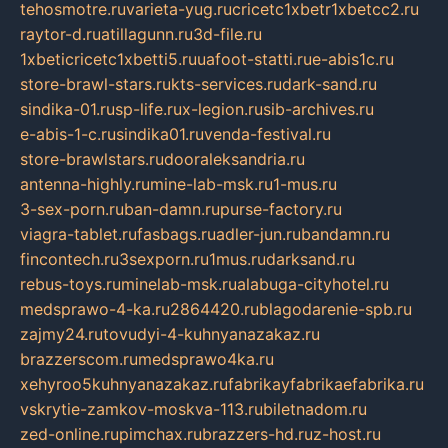
tehosmotre.ru
varieta-yug.ru
cricetc1xbetr1xbetcc2.ru
raytor-d.ru
atillagunn.ru
3d-file.ru
1xbeticricetc1xbetti5.ru
uafoot-statti.ru
e-abis1c.ru
store-brawl-stars.ru
kts-services.ru
dark-sand.ru
sindika-01.ru
sp-life.ru
x-legion.ru
sib-archives.ru
e-abis-1-c.ru
sindika01.ru
venda-festival.ru
store-brawlstars.ru
dooraleksandria.ru
antenna-highly.ru
mine-lab-msk.ru
1-mus.ru
3-sex-porn.ru
ban-damn.ru
purse-factory.ru
viagra-tablet.ru
fasbags.ru
adler-jun.ru
bandamn.ru
fincontech.ru
3sexporn.ru
1mus.ru
darksand.ru
rebus-toys.ru
minelab-msk.ru
alabuga-cityhotel.ru
medsprawo-4-ka.ru
2864420.ru
blagodarenie-spb.ru
zajmy24.ru
tovudyi-4-kuhnyanazakaz.ru
brazzerscom.ru
medsprawo4ka.ru
xehyroo5kuhnyanazakaz.ru
fabrikayfabrikaefabrika.ru
vskrytie-zamkov-moskva-113.ru
biletnadom.ru
zed-online.ru
pimchax.ru
brazzers-hd.ru
z-host.ru