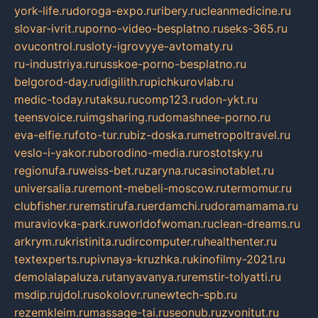
york-life.ru
doroga-expo.ru
ribery.ru
cleanmedicine.ru
slovar-ivrit.ru
porno-video-besplatno.ru
seks-365.ru
ovucontrol.ru
sloty-igrovyye-avtomaty.ru
ru-industriya.ru
russkoe-porno-besplatno.ru
belgorod-day.ru
digilith.ru
pichkurovlab.ru
medic-today.ru
taksu.ru
comp123.ru
don-ykt.ru
teensvoice.ru
imgsharing.ru
domashnee-porno.ru
eva-elfie.ru
foto-tur.ru
biz-doska.ru
metropoltravel.ru
veslo-i-yakor.ru
borodino-media.ru
rostotsky.ru
regionufa.ru
weiss-bet.ru
zaryna.ru
casinotablet.ru
universalia.ru
remont-mebeli-moscow.ru
termomur.ru
clubfisher.ru
remstirufa.ru
erdamchi.ru
doramamama.ru
muraviovka-park.ru
worldofwoman.ru
clean-dreams.ru
arkrym.ru
kristinita.ru
dircomputer.ru
healthenter.ru
textexperts.ru
pivnaya-kruzhka.ru
kinofilmy-2021.ru
demolalapaluza.ru
tanyavanya.ru
remstir-tolyatti.ru
msdip.ru
jdol.ru
sokolovr.ru
newtech-spb.ru
rezemkleim.ru
massage-tai.ru
seonub.ru
zvonitut.ru