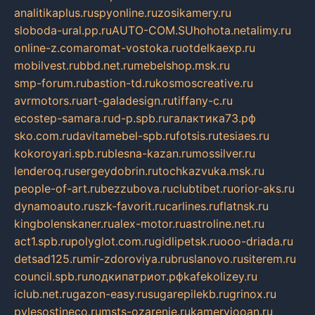
analitikaplus.ru
spyonline.ru
zosikamery.ru
sloboda-ural.pp.ru
AUTO-COM.SU
hohota.net
alimy.ru
online-z.com
aromat-vostoka.ru
otdelkaexp.ru
mobilvest.ru
bbd.net.ru
mebelshop.msk.ru
smp-forum.ru
bastion-td.ru
kosmoscreative.ru
avrmotors.ru
art-galadesign.ru
tiffany-c.ru
ecostep-samara.ru
d-p.spb.ru
галактика73.рф
sko.com.ru
davitamebel-spb.ru
fotsis.ru
tesiaes.ru
kokoroyari.spb.ru
blesna-kazan.ru
mossilver.ru
lenderoq.ru
sergeydobrin.ru
tochkazvuka.msk.ru
people-of-art.ru
bezzubova.ru
clubtibet.ru
orior-aks.ru
dynamoauto.ru
szk-favorit.ru
carlines.ru
flatnsk.ru
kingbolenskaner.ru
alex-motor.ru
astroline.net.ru
act1.spb.ru
polyglot.com.ru
gidlipetsk.ru
ooo-driada.ru
detsad125.ru
mir-zdoroviya.ru
bruslanovo.ru
siterem.ru
council.spb.ru
лодкипатриот.рф
kafekolizey.ru
iclub.net.ru
gazon-easy.ru
sugarepilekb.ru
grinox.ru
pylesostineco.ru
msts-ozarenie.ru
kameryjooan.ru