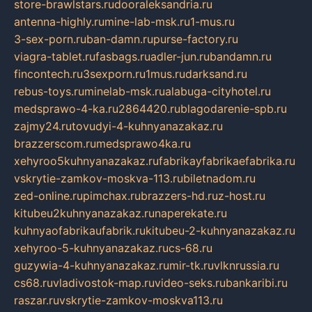
store-brawlstars.ru
dooraleksandria.ru
antenna-highly.ru
mine-lab-msk.ru
1-mus.ru
3-sex-porn.ru
ban-damn.ru
purse-factory.ru
viagra-tablet.ru
fasbags.ru
adler-jun.ru
bandamn.ru
fincontech.ru
3sexporn.ru
1mus.ru
darksand.ru
rebus-toys.ru
minelab-msk.ru
alabuga-cityhotel.ru
medsprawo-4-ka.ru
2864420.ru
blagodarenie-spb.ru
zajmy24.ru
tovudyi-4-kuhnyanazakaz.ru
brazzerscom.ru
medsprawo4ka.ru
xehyroo5kuhnyanazakaz.ru
fabrikayfabrikaefabrika.ru
vskrytie-zamkov-moskva-113.ru
biletnadom.ru
zed-online.ru
pimchax.ru
brazzers-hd.ru
z-host.ru
kitubeu2kuhnyanazakaz.ru
naperekate.ru
kuhnyaofabrikaufabrik.ru
kitubeu-2-kuhnyanazakaz.ru
xehyroo-5-kuhnyanazakaz.ru
cs-68.ru
guzywia-4-kuhnyanazakaz.ru
mir-tk.ru
vlknrussia.ru
cs68.ru
vladivostok-map.ru
video-seks.ru
bankaribi.ru
raszar.ru
vskrytie-zamkov-moskva113.ru