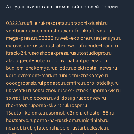
Актуальный каталог компаний по всей России
03223.ru
ufille.ru
krasotata.ru
prazdnikdushi.ru
veetbox.ru
cinemapost.ru
ciam-fr.ru
kraft-you.ru
mega-press.ru
03223.ru
web-explore.ru
rastenuya.ru
eurovision-russia.ru
strah-news.ru
freeride-team.ru
itrack-24.ru
sexshopexpress.ru
autostudiopro.ru
alabuga-cityhotel.ru
pornv.ru
atlantpereezd.ru
bud-em-znakomye.ru
a-cdc.ru
elektrostal-news.ru
korolevremont-market.ru
budem-znakomye.ru
oooagrosnab.ru
fpodaso.ru
emfire.ru
pro-otdelky.ru
ukrasotki.ru
seksuzbek.ru
seks-uzbek.ru
porno-vk.ru
sovratili.ru
olecoon.ru
vd-dosug.ru
adonyev.ru
rbc-news.ru
porno-skvirt.ru
krospr.ru
13autor-kolonka.ru
sormol.ru
2rich.ru
hostel-65.ru
hostserve.ru
porno-na-russkom.ru
mishinlab.ru
neznobi.ru
bigfatcc.ru
habble.ru
starbucksvia.ru