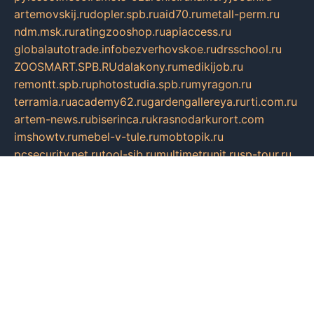
artemovskij.ru
dopler.spb.ru
aid70.ru
metall-perm.ru
ndm.msk.ru
ratingzooshop.ru
apiaccess.ru
globalautotrade.info
bezverhovskoe.ru
drsschool.ru
ZOOSMART.SPB.RU
dalakony.ru
medikijob.ru
remontt.spb.ru
photostudia.spb.ru
myragon.ru
terramia.ru
academy62.ru
gardengallereya.ru
rti.com.ru
artem-news.ru
biserinca.ru
krasnodarkurort.com
imshowtv.ru
mebel-v-tule.ru
mobtopik.ru
pcsecurity.net.ru
tool-sib.ru
multimetrunit.ru
sp-tour.ru
fan-cs.ru
santeh-russia.ru
symbian9.net.ru
DSHAIR.RU
tmmotors.spb.ru
xjocuricopii.com
musavtomat.msk.ru
obustrojdom.ru
sovetcik.ru
ybaranovskaya.ru
ppknews.ru
cult-alshei.ru
JAPANRUSSIA.RU
proekciyamebel.ru
imper-finans.ru
rim.org.ru
glamourai.ru
brassminus.ru
zabor-pro.ru
ftn.pp.ru
dorogoe58.ru
laimengpacker.ru
kuzova-zapchasti.ru
sageerp.ru
taxodrom.ru
dsrazvitie.ru
hardcity.net.ru
ratinghomegames.ru
topservice25.ru
gubernyan.ru