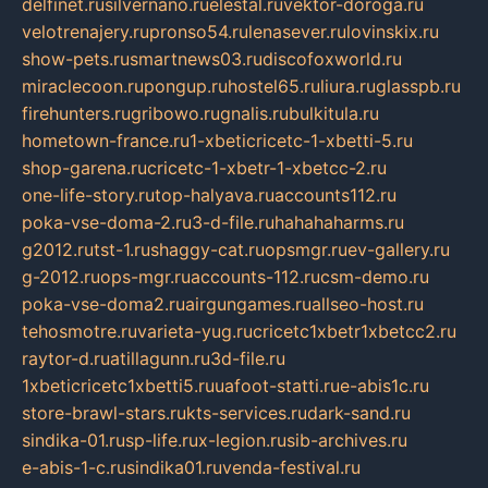
delfinet.ru
silvernano.ru
elestal.ru
vektor-doroga.ru
velotrenajery.ru
pronso54.ru
lenasever.ru
lovinskix.ru
show-pets.ru
smartnews03.ru
discofoxworld.ru
miraclecoon.ru
pongup.ru
hostel65.ru
liura.ru
glasspb.ru
firehunters.ru
gribowo.ru
gnalis.ru
bulkitula.ru
hometown-france.ru
1-xbeticricetc-1-xbetti-5.ru
shop-garena.ru
cricetc-1-xbetr-1-xbetcc-2.ru
one-life-story.ru
top-halyava.ru
accounts112.ru
poka-vse-doma-2.ru
3-d-file.ru
hahahaharms.ru
g2012.ru
tst-1.ru
shaggy-cat.ru
opsmgr.ru
ev-gallery.ru
g-2012.ru
ops-mgr.ru
accounts-112.ru
csm-demo.ru
poka-vse-doma2.ru
airgungames.ru
allseo-host.ru
tehosmotre.ru
varieta-yug.ru
cricetc1xbetr1xbetcc2.ru
raytor-d.ru
atillagunn.ru
3d-file.ru
1xbeticricetc1xbetti5.ru
uafoot-statti.ru
e-abis1c.ru
store-brawl-stars.ru
kts-services.ru
dark-sand.ru
sindika-01.ru
sp-life.ru
x-legion.ru
sib-archives.ru
e-abis-1-c.ru
sindika01.ru
venda-festival.ru