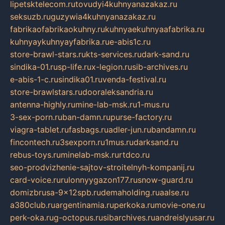
lipetsktelecom.ru
tovudyi4kuhnyanazakaz.ru
seksuzb.ru
guzywia4kuhnyanazakaz.ru
fabrikaofabrikaokuhny.ru
kuhnyaekuhnyaafabrika.ru
kuhnyaykuhnyayfabrika.ru
e-abis1c.ru
store-brawl-stars.ru
kts-services.ru
dark-sand.ru
sindika-01.ru
sp-life.ru
x-legion.ru
sib-archives.ru
e-abis-1-c.ru
sindika01.ru
venda-festival.ru
store-brawlstars.ru
dooraleksandria.ru
antenna-highly.ru
mine-lab-msk.ru
1-mus.ru
3-sex-porn.ru
ban-damn.ru
purse-factory.ru
viagra-tablet.ru
fasbags.ru
adler-jun.ru
bandamn.ru
fincontech.ru
3sexporn.ru
1mus.ru
darksand.ru
rebus-toys.ru
minelab-msk.ru
rtdco.ru
seo-prodvizhenie-sajtov-stroitelnyh-kompanij.ru
card-voice.ru
rulonnyygazon177.ru
snow-guard.ru
domizbrusa-9x12spb.ru
demaholding.ru
aalse.ru
a380club.ru
argentinamia.ru
perkoka.ru
movie-one.ru
perk-oka.ru
g-octopus.ru
sibarchives.ru
andreislyusar.ru