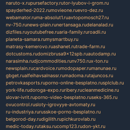
naruto-x.ru
pursefactory.ru
tor-lyubov-i-grom.ru
spayderhed-2022.ru
movieone.ru
evro-dez.ru
webamator.ru
ma-absolut1.ru
avtopomosch27.ru
nv-750.ru
news-plain.ru
nertansaga.ru
delanalad.ru
dizfiles.ru
youtubefree.ru
aria-family.ru
roadli.ru
planeta-samara.ru
mysmartbuy.ru
matrasy-kemerovo.ru
ashanet.ru
trade-farm.ru
dotcustoms.ru
domizbrusa9x12spb.ru
autodamp.ru
narasimha.ru
djcommodities.ru
nv750.ru
x-ton.ru
newsplain.ru
cardvoice.ru
modopaper.ru
manunae.ru
gbget.ru
alfeihavsalnassr.ru
madoma.ru
tajuncos.ru
petrovkasports.ru
porno-online-besplatno.ru
splclub.ru
york-life.ru
doroga-expo.ru
ribery.ru
cleanmedicine.ru
slovar-ivrit.ru
porno-video-besplatno.ru
seks-365.ru
ovucontrol.ru
sloty-igrovyye-avtomaty.ru
ru-industriya.ru
russkoe-porno-besplatno.ru
belgorod-day.ru
digilith.ru
pichkurovlab.ru
medic-today.ru
taksu.ru
comp123.ru
don-ykt.ru