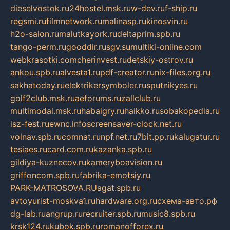
dieselvostok.ru
24hostel.msk.ru
w-dev.ru
f-ship.ru
regsmi.ru
filmnetwork.ru
malinasp.ru
kinosvin.ru
h2o-salon.ru
malutkayork.ru
deltaprim.spb.ru
tango-perm.ru
gooddir.ru
sgv.su
multiki-online.com
webkrasotki.com
cherinvest.ru
detskiy-ostrov.ru
ankou.spb.ru
alvesta1.ru
pdf-creator.ru
nix-files.org.ru
sakhatoday.ru
elektrikersymboler.ru
sputnikyes.ru
golf2club.msk.ru
aeforums.ru
zallclub.ru
multimodal.msk.ru
habaigry.ru
haikko.ru
sobakopedia.ru
isz-fest.ru
ewnc.info
screensaver-clock.net.ru
volnav.spb.ru
comnat.ru
npf.net.ru
7bit.pp.ru
kalugatur.ru
tesiaes.ru
card.com.ru
kazanka.spb.ru
gildiya-kuznecov.ru
kameryboavision.ru
griffoncom.spb.ru
fabrika-emotsiy.ru
PARK-MATROSOVA.RU
agat.spb.ru
avtoyurist-moskva1.ru
hardware.org.ru
схема-авто.рф
dg-lab.ru
angrup.ru
recruiter.spb.ru
music8.spb.ru
krsk124.ru
kubok.spb.ru
romanofforex.ru