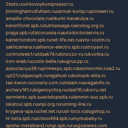
2bets.ru
vintovoykompressor.ru
birminghamvsfulham.ru
sarmat-komp.ru
pioneeri.ru
amadis-chocolate.ru
shkurki-karakulya.ru
kanotiforet.spb.ru
tutmassage.ru
ecolog.org.ru
praga.spb.ru
falcorussia.ru
autodoctorservis.ru
kamertondom.spb.ru
net-life.net.ru
avto-vozim.ru
sakhcamera.ru
alliance-electro.spb.ru
stroyavt.ru
controlweb1.ru
tdsak74.ru
kinzozo-ru.ru
kvotka.ru
iron-snab.ru
costa-bella.ru
eugrus.pp.ru
associaciya39.ru
primexpo.spb.ru
bezmorchin.ru
ia2.ru
cpt21.ru
ispecspb.ru
regahost.ru
kolosok-elita.ru
tae-kwon.ru
consrio.com.ru
insiam.ru
avegainfo.ru
archery161.ru
bigencyclica.ru
vlast16.ru
korru.net
sarmiento.spb.su
extelopedia.ru
lammin-suo.spb.ru
iskatour.spb.ru
snpi.org.ru
running-line.ru
krygeva-spa.ru
chel.net.ru
rust-loco.ru
dugshop.ru
hl-beta.spb.ru
school494.spb.ru
mymubaby.ru
epoha-metalband.ru
ngr.spb.ru
rusgosnews.com