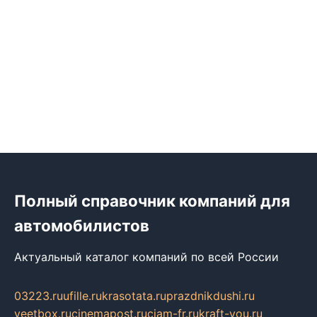
Полный справочник компаний для
автомобилистов
Актуальный каталог компаний по всей России
03223.ru
ufille.ru
krasotata.ru
prazdnikdushi.ru
veetbox.ru
cinemapost.ru
ciam-fr.ru
kraft-you.ru