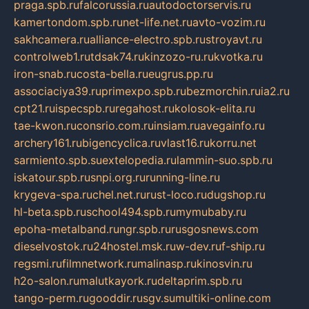
praga.spb.ru
falcorussia.ru
autodoctorservis.ru
kamertondom.spb.ru
net-life.net.ru
avto-vozim.ru
sakhcamera.ru
alliance-electro.spb.ru
stroyavt.ru
controlweb1.ru
tdsak74.ru
kinzozo-ru.ru
kvotka.ru
iron-snab.ru
costa-bella.ru
eugrus.pp.ru
associaciya39.ru
primexpo.spb.ru
bezmorchin.ru
ia2.ru
cpt21.ru
ispecspb.ru
regahost.ru
kolosok-elita.ru
tae-kwon.ru
consrio.com.ru
insiam.ru
avegainfo.ru
archery161.ru
bigencyclica.ru
vlast16.ru
korru.net
sarmiento.spb.su
extelopedia.ru
lammin-suo.spb.ru
iskatour.spb.ru
snpi.org.ru
running-line.ru
krygeva-spa.ru
chel.net.ru
rust-loco.ru
dugshop.ru
hl-beta.spb.ru
school494.spb.ru
mymubaby.ru
epoha-metalband.ru
ngr.spb.ru
rusgosnews.com
dieselvostok.ru
24hostel.msk.ru
w-dev.ru
f-ship.ru
regsmi.ru
filmnetwork.ru
malinasp.ru
kinosvin.ru
h2o-salon.ru
malutkayork.ru
deltaprim.spb.ru
tango-perm.ru
gooddir.ru
sgv.su
multiki-online.com