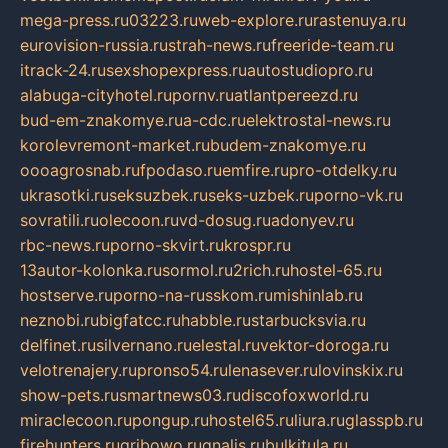
mega-press.ru
03223.ru
web-explore.ru
rastenuya.ru
eurovision-russia.ru
strah-news.ru
freeride-team.ru
itrack-24.ru
sexshopexpress.ru
autostudiopro.ru
alabuga-cityhotel.ru
pornv.ru
atlantpereezd.ru
bud-em-znakomye.ru
a-cdc.ru
elektrostal-news.ru
korolevremont-market.ru
budem-znakomye.ru
oooagrosnab.ru
fpodaso.ru
emfire.ru
pro-otdelky.ru
ukrasotki.ru
seksuzbek.ru
seks-uzbek.ru
porno-vk.ru
sovratili.ru
olecoon.ru
vd-dosug.ru
adonyev.ru
rbc-news.ru
porno-skvirt.ru
krospr.ru
13autor-kolonka.ru
sormol.ru
2rich.ru
hostel-65.ru
hostserve.ru
porno-na-russkom.ru
mishinlab.ru
neznobi.ru
bigfatcc.ru
habble.ru
starbucksvia.ru
delfinet.ru
silvernano.ru
elestal.ru
vektor-doroga.ru
velotrenajery.ru
pronso54.ru
lenasever.ru
lovinskix.ru
show-pets.ru
smartnews03.ru
discofoxworld.ru
miraclecoon.ru
pongup.ru
hostel65.ru
liura.ru
glasspb.ru
firehunters.ru
gribowo.ru
gnalis.ru
bulkitula.ru