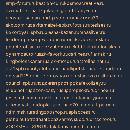
smp-forum.ru
bastion-td.ru
kosmoscreative.ru
avrmotors.ru
art-galadesign.ru
tiffany-c.ru
ecostep-samara.ru
d-p.spb.ru
галактика73.рф
sko.com.ru
davitamebel-spb.ru
fotsis.ru
tesiaes.ru
kokoroyari.spb.ru
blesna-kazan.ru
mossilver.ru
lenderoq.ru
sergeydobrin.ru
tochkazvuka.msk.ru
people-of-art.ru
bezzubova.ru
clubtibet.ru
orior-aks.ru
dynamoauto.ru
szk-favorit.ru
carlines.ru
flatnsk.ru
kingbolenskaner.ru
alex-motor.ru
astroline.net.ru
act1.spb.ru
polyglot.com.ru
gidlipetsk.ru
ooo-driada.ru
detsad125.ru
mir-zdoroviya.ru
bruslanovo.ru
siterem.ru
council.spb.ru
лодкипатриот.рф
kafekolizey.ru
iclub.net.ru
gazon-easy.ru
sugarepilekb.ru
grinox.ru
pylesostineco.ru
msts-ozarenie.ru
kameryjooan.ru
artemovskij.ru
dopler.spb.ru
aid70.ru
metall-perm.ru
ndm.msk.ru
ratingzooshop.ru
apiaccess.ru
globalautotrade.info
bezverhovskoe.ru
drsschool.ru
ZOOSMART.SPB.RU
dalakony.ru
medikijob.ru