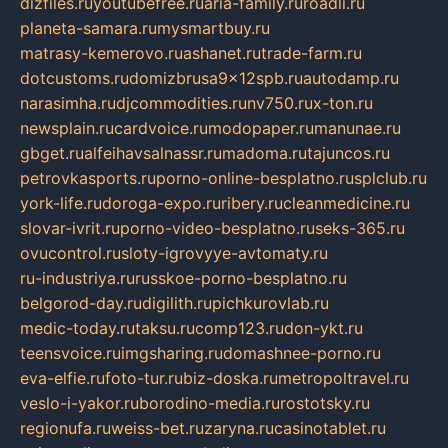
dizfiles.ru
youtubefree.ru
aria-family.ru
roadli.ru
planeta-samara.ru
mysmartbuy.ru
matrasy-kemerovo.ru
ashanet.ru
trade-farm.ru
dotcustoms.ru
domizbrusa9x12spb.ru
autodamp.ru
narasimha.ru
djcommodities.ru
nv750.ru
x-ton.ru
newsplain.ru
cardvoice.ru
modopaper.ru
manunae.ru
gbget.ru
alfeihavsalnassr.ru
madoma.ru
tajuncos.ru
petrovkasports.ru
porno-online-besplatno.ru
splclub.ru
york-life.ru
doroga-expo.ru
ribery.ru
cleanmedicine.ru
slovar-ivrit.ru
porno-video-besplatno.ru
seks-365.ru
ovucontrol.ru
sloty-igrovyye-avtomaty.ru
ru-industriya.ru
russkoe-porno-besplatno.ru
belgorod-day.ru
digilith.ru
pichkurovlab.ru
medic-today.ru
taksu.ru
comp123.ru
don-ykt.ru
teensvoice.ru
imgsharing.ru
domashnee-porno.ru
eva-elfie.ru
foto-tur.ru
biz-doska.ru
metropoltravel.ru
veslo-i-yakor.ru
borodino-media.ru
rostotsky.ru
regionufa.ru
weiss-bet.ru
zaryna.ru
casinotablet.ru