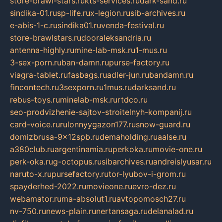
store-brawl-stars.ru
kts-services.ru
dark-sand.ru
sindika-01.ru
sp-life.ru
x-legion.ru
sib-archives.ru
e-abis-1-c.ru
sindika01.ru
venda-festival.ru
store-brawlstars.ru
dooraleksandria.ru
antenna-highly.ru
mine-lab-msk.ru
1-mus.ru
3-sex-porn.ru
ban-damn.ru
purse-factory.ru
viagra-tablet.ru
fasbags.ru
adler-jun.ru
bandamn.ru
fincontech.ru
3sexporn.ru
1mus.ru
darksand.ru
rebus-toys.ru
minelab-msk.ru
rtdco.ru
seo-prodvizhenie-sajtov-stroitelnyh-kompanij.ru
card-voice.ru
rulonnyygazon177.ru
snow-guard.ru
domizbrusa-9x12spb.ru
demaholding.ru
aalse.ru
a380club.ru
argentinamia.ru
perkoka.ru
movie-one.ru
perk-oka.ru
g-octopus.ru
sibarchives.ru
andreislyusar.ru
naruto-x.ru
pursefactory.ru
tor-lyubov-i-grom.ru
spayderhed-2022.ru
movieone.ru
evro-dez.ru
webamator.ru
ma-absolut1.ru
avtopomosch27.ru
nv-750.ru
news-plain.ru
nertansaga.ru
delanalad.ru