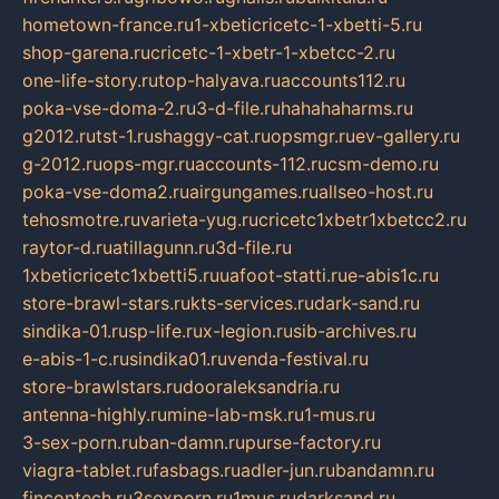
hometown-france.ru
1-xbeticricetc-1-xbetti-5.ru
shop-garena.ru
cricetc-1-xbetr-1-xbetcc-2.ru
one-life-story.ru
top-halyava.ru
accounts112.ru
poka-vse-doma-2.ru
3-d-file.ru
hahahaharms.ru
g2012.ru
tst-1.ru
shaggy-cat.ru
opsmgr.ru
ev-gallery.ru
g-2012.ru
ops-mgr.ru
accounts-112.ru
csm-demo.ru
poka-vse-doma2.ru
airgungames.ru
allseo-host.ru
tehosmotre.ru
varieta-yug.ru
cricetc1xbetr1xbetcc2.ru
raytor-d.ru
atillagunn.ru
3d-file.ru
1xbeticricetc1xbetti5.ru
uafoot-statti.ru
e-abis1c.ru
store-brawl-stars.ru
kts-services.ru
dark-sand.ru
sindika-01.ru
sp-life.ru
x-legion.ru
sib-archives.ru
e-abis-1-c.ru
sindika01.ru
venda-festival.ru
store-brawlstars.ru
dooraleksandria.ru
antenna-highly.ru
mine-lab-msk.ru
1-mus.ru
3-sex-porn.ru
ban-damn.ru
purse-factory.ru
viagra-tablet.ru
fasbags.ru
adler-jun.ru
bandamn.ru
fincontech.ru
3sexporn.ru
1mus.ru
darksand.ru