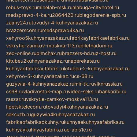
rebus-toys.ru
minelab-msk.ru
alabuga-cityhotel.ru
medsprawo-4-ka.ru
2864420.ru
blagodarenie-spb.ru
zajmy24.ru
tovudyi-4-kuhnyanazakaz.ru
brazzerscom.ru
medsprawo4ka.ru
xehyroo5kuhnyanazakaz.ru
fabrikayfabrikaefabrika.ru
vskrytie-zamkov-moskva-113.ru
biletnadom.ru
zed-online.ru
pimchax.ru
brazzers-hd.ru
z-host.ru
kitubeu2kuhnyanazakaz.ru
naperekate.ru
kuhnyaofabrikaufabrik.ru
kitubeu-2-kuhnyanazakaz.ru
xehyroo-5-kuhnyanazakaz.ru
cs-68.ru
guzywia-4-kuhnyanazakaz.ru
mir-tk.ru
vlknrussia.ru
cs68.ru
vladivostok-map.ru
video-seks.ru
bankaribi.ru
raszar.ru
vskrytie-zamkov-moskva113.ru
lipetsktelecom.ru
tovudyi4kuhnyanazakaz.ru
seksuzb.ru
guzywia4kuhnyanazakaz.ru
fabrikaofabrikaokuhny.ru
kuhnyaekuhnyaafabrika.ru
kuhnyaykuhnyayfabrika.ru
e-abis1c.ru