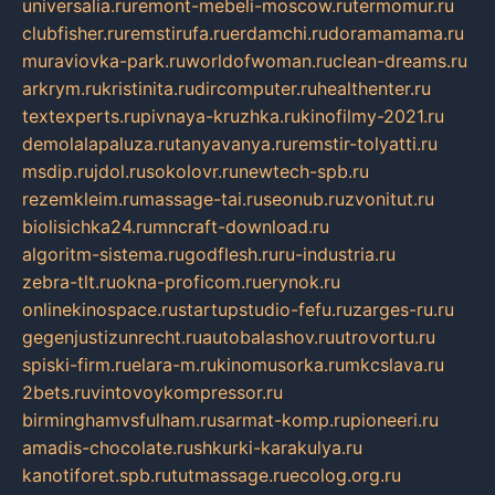
universalia.ru
remont-mebeli-moscow.ru
termomur.ru
clubfisher.ru
remstirufa.ru
erdamchi.ru
doramamama.ru
muraviovka-park.ru
worldofwoman.ru
clean-dreams.ru
arkrym.ru
kristinita.ru
dircomputer.ru
healthenter.ru
textexperts.ru
pivnaya-kruzhka.ru
kinofilmy-2021.ru
demolalapaluza.ru
tanyavanya.ru
remstir-tolyatti.ru
msdip.ru
jdol.ru
sokolovr.ru
newtech-spb.ru
rezemkleim.ru
massage-tai.ru
seonub.ru
zvonitut.ru
biolisichka24.ru
mncraft-download.ru
algoritm-sistema.ru
godflesh.ru
ru-industria.ru
zebra-tlt.ru
okna-proficom.ru
erynok.ru
onlinekinospace.ru
startupstudio-fefu.ru
zarges-ru.ru
gegenjustizunrecht.ru
autobalashov.ru
utrovortu.ru
spiski-firm.ru
elara-m.ru
kinomusorka.ru
mkcslava.ru
2bets.ru
vintovoykompressor.ru
birminghamvsfulham.ru
sarmat-komp.ru
pioneeri.ru
amadis-chocolate.ru
shkurki-karakulya.ru
kanotiforet.spb.ru
tutmassage.ru
ecolog.org.ru