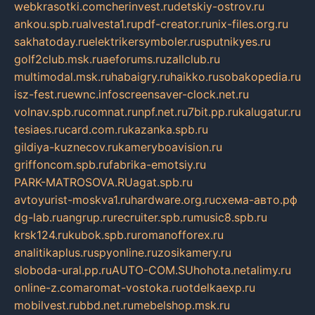
webkrasotki.com
cherinvest.ru
detskiy-ostrov.ru
ankou.spb.ru
alvesta1.ru
pdf-creator.ru
nix-files.org.ru
sakhatoday.ru
elektrikersymboler.ru
sputnikyes.ru
golf2club.msk.ru
aeforums.ru
zallclub.ru
multimodal.msk.ru
habaigry.ru
haikko.ru
sobakopedia.ru
isz-fest.ru
ewnc.info
screensaver-clock.net.ru
volnav.spb.ru
comnat.ru
npf.net.ru
7bit.pp.ru
kalugatur.ru
tesiaes.ru
card.com.ru
kazanka.spb.ru
gildiya-kuznecov.ru
kameryboavision.ru
griffoncom.spb.ru
fabrika-emotsiy.ru
PARK-MATROSOVA.RU
agat.spb.ru
avtoyurist-moskva1.ru
hardware.org.ru
схема-авто.рф
dg-lab.ru
angrup.ru
recruiter.spb.ru
music8.spb.ru
krsk124.ru
kubok.spb.ru
romanofforex.ru
analitikaplus.ru
spyonline.ru
zosikamery.ru
sloboda-ural.pp.ru
AUTO-COM.SU
hohota.net
alimy.ru
online-z.com
aromat-vostoka.ru
otdelkaexp.ru
mobilvest.ru
bbd.net.ru
mebelshop.msk.ru