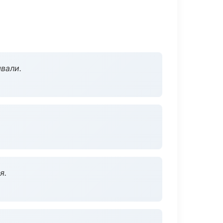
вали.
я.