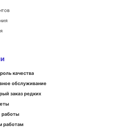
нтов
ния
ия
ми
роль качества
вное обслуживание
рый заказ редких
меты
е работы
м работам