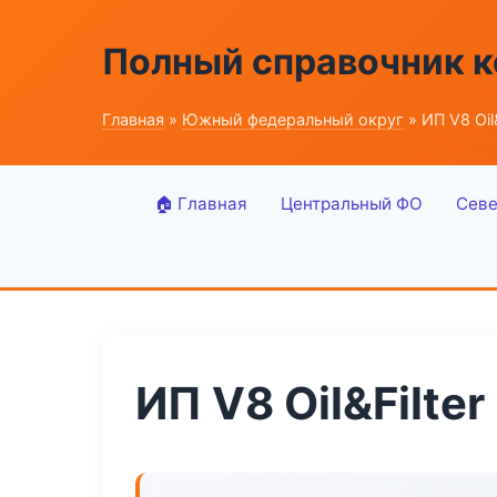
Полный справочник к
Главная
»
Южный федеральный округ
» ИП V8 Oil&
🏠 Главная
Центральный ФО
Севе
ИП V8 Oil&Filter