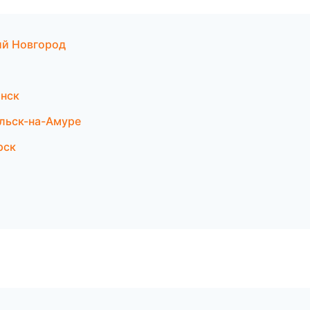
кий Новгород
анск
ольск-на-Амуре
рск