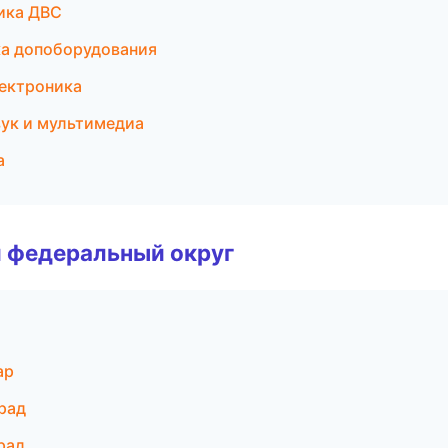
ика ДВС
ка допоборудования
лектроника
вук и мультимедиа
а
 федеральный округ
ар
рад
рад