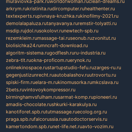
muraviovka-park.ru
worldofwoman.ru
clean-dreams.ru
arkrym.ru
kristinita.ru
dircomputer.ru
healthenter.ru
textexperts.ru
pivnaya-kruzhka.ru
kinofilmy-2021.ru
demolalapaluza.ru
tanyavanya.ru
remstir-tolyatti.ru
msdip.ru
jdol.ru
sokolovr.ru
newtech-spb.ru
rezemkleim.ru
massage-tai.ru
seonub.ru
zvonitut.ru
biolisichka24.ru
mncraft-download.ru
algoritm-sistema.ru
godflesh.ru
ru-industria.ru
zebra-tlt.ru
okna-proficom.ru
erynok.ru
onlinekinospace.ru
startupstudio-fefu.ru
zarges-ru.ru
gegenjustizunrecht.ru
autobalashov.ru
utrovortu.ru
spiski-firm.ru
elara-m.ru
kinomusorka.ru
mkcslava.ru
2bets.ru
vintovoykompressor.ru
birminghamvsfulham.ru
sarmat-komp.ru
pioneeri.ru
amadis-chocolate.ru
shkurki-karakulya.ru
kanotiforet.spb.ru
tutmassage.ru
ecolog.org.ru
praga.spb.ru
falcorussia.ru
autodoctorservis.ru
kamertondom.spb.ru
net-life.net.ru
avto-vozim.ru