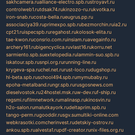
sakhcamera.ru
alliance-electro.spb.ru
stroyavt.ru
controlweb1.ru
tdsak74.ru
kinzozo-ru.ru
kvotka.ru
iron-snab.ru
costa-bella.ru
eugrus.pp.ru
associaciya39.ru
primexpo.spb.ru
bezmorchin.ru
ia2.ru
cpt21.ru
ispecspb.ru
regahost.ru
kolosok-elita.ru
tae-kwon.ru
consrio.com.ru
insiam.ru
avegainfo.ru
archery161.ru
bigencyclica.ru
vlast16.ru
korru.net
sarmiento.spb.su
extelopedia.ru
lammin-suo.spb.ru
iskatour.spb.ru
snpi.org.ru
running-line.ru
krygeva-spa.ru
chel.net.ru
rust-loco.ru
dugshop.ru
hl-beta.spb.ru
school494.spb.ru
mymubaby.ru
epoha-metalband.ru
ngr.spb.ru
rusgosnews.com
dieselvostok.ru
24hostel.msk.ru
w-dev.ru
f-ship.ru
regsmi.ru
filmnetwork.ru
malinasp.ru
kinosvin.ru
h2o-salon.ru
malutkayork.ru
deltaprim.spb.ru
tango-perm.ru
gooddir.ru
sgv.su
multiki-online.com
webkrasotki.com
cherinvest.ru
detskiy-ostrov.ru
ankou.spb.ru
alvesta1.ru
pdf-creator.ru
nix-files.org.ru