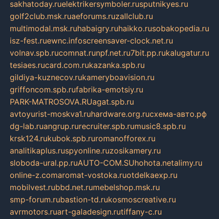
sakhatoday.ru
elektrikersymboler.ru
sputnikyes.ru
golf2club.msk.ru
aeforums.ru
zallclub.ru
multimodal.msk.ru
habaigry.ru
haikko.ru
sobakopedia.ru
isz-fest.ru
ewnc.info
screensaver-clock.net.ru
volnav.spb.ru
comnat.ru
npf.net.ru
7bit.pp.ru
kalugatur.ru
tesiaes.ru
card.com.ru
kazanka.spb.ru
gildiya-kuznecov.ru
kameryboavision.ru
griffoncom.spb.ru
fabrika-emotsiy.ru
PARK-MATROSOVA.RU
agat.spb.ru
avtoyurist-moskva1.ru
hardware.org.ru
схема-авто.рф
dg-lab.ru
angrup.ru
recruiter.spb.ru
music8.spb.ru
krsk124.ru
kubok.spb.ru
romanofforex.ru
analitikaplus.ru
spyonline.ru
zosikamery.ru
sloboda-ural.pp.ru
AUTO-COM.SU
hohota.net
alimy.ru
online-z.com
aromat-vostoka.ru
otdelkaexp.ru
mobilvest.ru
bbd.net.ru
mebelshop.msk.ru
smp-forum.ru
bastion-td.ru
kosmoscreative.ru
avrmotors.ru
art-galadesign.ru
tiffany-c.ru