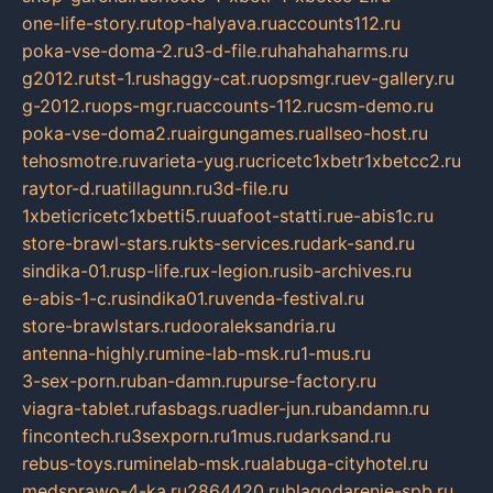
one-life-story.ru
top-halyava.ru
accounts112.ru
poka-vse-doma-2.ru
3-d-file.ru
hahahaharms.ru
g2012.ru
tst-1.ru
shaggy-cat.ru
opsmgr.ru
ev-gallery.ru
g-2012.ru
ops-mgr.ru
accounts-112.ru
csm-demo.ru
poka-vse-doma2.ru
airgungames.ru
allseo-host.ru
tehosmotre.ru
varieta-yug.ru
cricetc1xbetr1xbetcc2.ru
raytor-d.ru
atillagunn.ru
3d-file.ru
1xbeticricetc1xbetti5.ru
uafoot-statti.ru
e-abis1c.ru
store-brawl-stars.ru
kts-services.ru
dark-sand.ru
sindika-01.ru
sp-life.ru
x-legion.ru
sib-archives.ru
e-abis-1-c.ru
sindika01.ru
venda-festival.ru
store-brawlstars.ru
dooraleksandria.ru
antenna-highly.ru
mine-lab-msk.ru
1-mus.ru
3-sex-porn.ru
ban-damn.ru
purse-factory.ru
viagra-tablet.ru
fasbags.ru
adler-jun.ru
bandamn.ru
fincontech.ru
3sexporn.ru
1mus.ru
darksand.ru
rebus-toys.ru
minelab-msk.ru
alabuga-cityhotel.ru
medsprawo-4-ka.ru
2864420.ru
blagodarenie-spb.ru