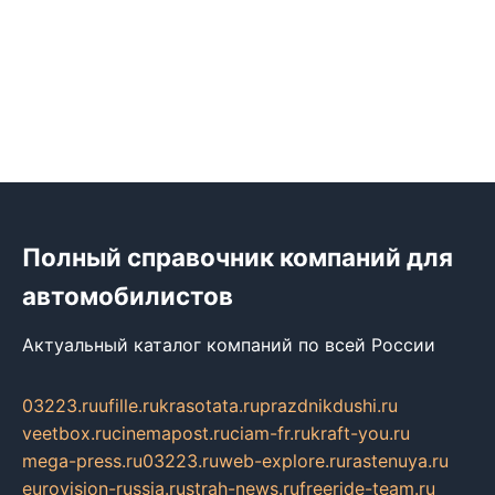
Полный справочник компаний для
автомобилистов
Актуальный каталог компаний по всей России
03223.ru
ufille.ru
krasotata.ru
prazdnikdushi.ru
veetbox.ru
cinemapost.ru
ciam-fr.ru
kraft-you.ru
mega-press.ru
03223.ru
web-explore.ru
rastenuya.ru
eurovision-russia.ru
strah-news.ru
freeride-team.ru