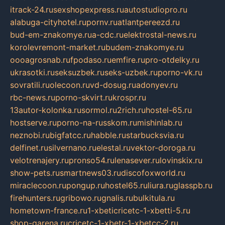
itrack-24.ru
sexshopexpress.ru
autostudiopro.ru
alabuga-cityhotel.ru
pornv.ru
atlantpereezd.ru
bud-em-znakomye.ru
a-cdc.ru
elektrostal-news.ru
korolevremont-market.ru
budem-znakomye.ru
oooagrosnab.ru
fpodaso.ru
emfire.ru
pro-otdelky.ru
ukrasotki.ru
seksuzbek.ru
seks-uzbek.ru
porno-vk.ru
sovratili.ru
olecoon.ru
vd-dosug.ru
adonyev.ru
rbc-news.ru
porno-skvirt.ru
krospr.ru
13autor-kolonka.ru
sormol.ru
2rich.ru
hostel-65.ru
hostserve.ru
porno-na-russkom.ru
mishinlab.ru
neznobi.ru
bigfatcc.ru
habble.ru
starbucksvia.ru
delfinet.ru
silvernano.ru
elestal.ru
vektor-doroga.ru
velotrenajery.ru
pronso54.ru
lenasever.ru
lovinskix.ru
show-pets.ru
smartnews03.ru
discofoxworld.ru
miraclecoon.ru
pongup.ru
hostel65.ru
liura.ru
glasspb.ru
firehunters.ru
gribowo.ru
gnalis.ru
bulkitula.ru
hometown-france.ru
1-xbeticricetc-1-xbetti-5.ru
shop-garena.ru
cricetc-1-xbetr-1-xbetcc-2.ru