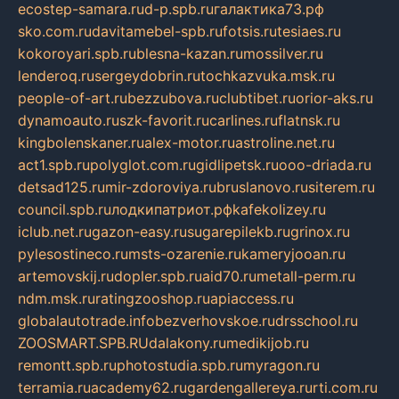
ecostep-samara.ru
d-p.spb.ru
галактика73.рф
sko.com.ru
davitamebel-spb.ru
fotsis.ru
tesiaes.ru
kokoroyari.spb.ru
blesna-kazan.ru
mossilver.ru
lenderoq.ru
sergeydobrin.ru
tochkazvuka.msk.ru
people-of-art.ru
bezzubova.ru
clubtibet.ru
orior-aks.ru
dynamoauto.ru
szk-favorit.ru
carlines.ru
flatnsk.ru
kingbolenskaner.ru
alex-motor.ru
astroline.net.ru
act1.spb.ru
polyglot.com.ru
gidlipetsk.ru
ooo-driada.ru
detsad125.ru
mir-zdoroviya.ru
bruslanovo.ru
siterem.ru
council.spb.ru
лодкипатриот.рф
kafekolizey.ru
iclub.net.ru
gazon-easy.ru
sugarepilekb.ru
grinox.ru
pylesostineco.ru
msts-ozarenie.ru
kameryjooan.ru
artemovskij.ru
dopler.spb.ru
aid70.ru
metall-perm.ru
ndm.msk.ru
ratingzooshop.ru
apiaccess.ru
globalautotrade.info
bezverhovskoe.ru
drsschool.ru
ZOOSMART.SPB.RU
dalakony.ru
medikijob.ru
remontt.spb.ru
photostudia.spb.ru
myragon.ru
terramia.ru
academy62.ru
gardengallereya.ru
rti.com.ru