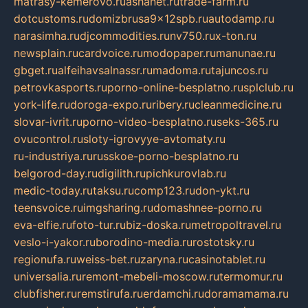
matrasy-kemerovo.ru
ashanet.ru
trade-farm.ru
dotcustoms.ru
domizbrusa9x12spb.ru
autodamp.ru
narasimha.ru
djcommodities.ru
nv750.ru
x-ton.ru
newsplain.ru
cardvoice.ru
modopaper.ru
manunae.ru
gbget.ru
alfeihavsalnassr.ru
madoma.ru
tajuncos.ru
petrovkasports.ru
porno-online-besplatno.ru
splclub.ru
york-life.ru
doroga-expo.ru
ribery.ru
cleanmedicine.ru
slovar-ivrit.ru
porno-video-besplatno.ru
seks-365.ru
ovucontrol.ru
sloty-igrovyye-avtomaty.ru
ru-industriya.ru
russkoe-porno-besplatno.ru
belgorod-day.ru
digilith.ru
pichkurovlab.ru
medic-today.ru
taksu.ru
comp123.ru
don-ykt.ru
teensvoice.ru
imgsharing.ru
domashnee-porno.ru
eva-elfie.ru
foto-tur.ru
biz-doska.ru
metropoltravel.ru
veslo-i-yakor.ru
borodino-media.ru
rostotsky.ru
regionufa.ru
weiss-bet.ru
zaryna.ru
casinotablet.ru
universalia.ru
remont-mebeli-moscow.ru
termomur.ru
clubfisher.ru
remstirufa.ru
erdamchi.ru
doramamama.ru