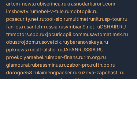
artem-news.ru
biserinca.ru
krasnodarkurort.com
imshowtv.ru
mebel-v-tule.ru
mobtopik.ru
pcsecurity.net.ru
tool-sib.ru
multimetrunit.ru
sp-tour.ru
fan-cs.ru
santeh-russia.ru
symbian9.net.ru
DSHAIR.RU
tmmotors.spb.ru
xjocuricopii.com
musavtomat.msk.ru
obustrojdom.ru
sovetcik.ru
ybaranovskaya.ru
ppknews.ru
cult-alshei.ru
JAPANRUSSIA.RU
proekciyamebel.ru
imper-finans.ru
rim.org.ru
glamourai.ru
brassminus.ru
zabor-pro.ru
ftn.pp.ru
dorogoe58.ru
laimengpacker.ru
kuzova-zapchasti.ru
sageerp.ru
taxodrom.ru
dsrazvitie.ru
hardcity.net.ru
ratinghomegames.ru
topservice25.ru
gubernyan.ru
gtglasslined.ru
ii4.ru
tssport.spb.ru
andorra24.com
blackwallstreet.ru
oboimos.ru
optim-doors.com.ru
ikuch.ru
nycr.org.ru
npa21.ru
vremya-ch.spb.ru
desert000.ru
ivtorgi.ru
ifiori.ru
catalog-statei.ru
dcv.org.ru
spetsmaster174.ru
ipkameryhiseeu.ru
dum26.ru
ruspol.spb.ru
fr-opendp.ru
kam-solnyshko.ru