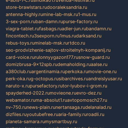
e-abis-1-c.ru
sindika01.ru
venda-festival.ru
store-brawlstars.ru
dooraleksandria.ru
antenna-highly.ru
mine-lab-msk.ru
1-mus.ru
3-sex-porn.ru
ban-damn.ru
purse-factory.ru
viagra-tablet.ru
fasbags.ru
adler-jun.ru
bandamn.ru
fincontech.ru
3sexporn.ru
1mus.ru
darksand.ru
rebus-toys.ru
minelab-msk.ru
rtdco.ru
seo-prodvizhenie-sajtov-stroitelnyh-kompanij.ru
card-voice.ru
rulonnyygazon177.ru
snow-guard.ru
domizbrusa-9x12spb.ru
demaholding.ru
aalse.ru
a380club.ru
argentinamia.ru
perkoka.ru
movie-one.ru
perk-oka.ru
g-octopus.ru
sibarchives.ru
andreislyusar.ru
naruto-x.ru
pursefactory.ru
tor-lyubov-i-grom.ru
spayderhed-2022.ru
movieone.ru
evro-dez.ru
webamator.ru
ma-absolut1.ru
avtopomosch27.ru
nv-750.ru
news-plain.ru
nertansaga.ru
delanalad.ru
dizfiles.ru
youtubefree.ru
aria-family.ru
roadli.ru
planeta-samara.ru
mysmartbuy.ru