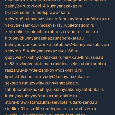
zajmy24.ru
tovudyi-4-kuhnyanazakaz.ru
brazzerscom.ru
medsprawo4ka.ru
xehyroo5kuhnyanazakaz.ru
fabrikayfabrikaefabrika.ru
vskrytie-zamkov-moskva-113.ru
biletnadom.ru
zed-online.ru
pimchax.ru
brazzers-hd.ru
z-host.ru
kitubeu2kuhnyanazakaz.ru
naperekate.ru
kuhnyaofabrikaufabrik.ru
kitubeu-2-kuhnyanazakaz.ru
xehyroo-5-kuhnyanazakaz.ru
cs-68.ru
guzywia-4-kuhnyanazakaz.ru
mir-tk.ru
vlknrussia.ru
cs68.ru
vladivostok-map.ru
video-seks.ru
bankaribi.ru
raszar.ru
vskrytie-zamkov-moskva113.ru
lipetsktelecom.ru
tovudyi4kuhnyanazakaz.ru
seksuzb.ru
guzywia4kuhnyanazakaz.ru
fabrikaofabrikaokuhny.ru
kuhnyaekuhnyaafabrika.ru
kuhnyaykuhnyayfabrika.ru
e-abis1c.ru
store-brawl-stars.ru
kts-services.ru
dark-sand.ru
sindika-01.ru
sp-life.ru
x-legion.ru
sib-archives.ru