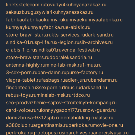
lipetsktelecom.ru
tovudyi4kuhnyanazakaz.ru
seksuzb.ru
guzywia4kuhnyanazakaz.ru
fabrikaofabrikaokuhny.ru
kuhnyaekuhnyaafabrika.ru
kuhnyaykuhnyayfabrika.ru
e-abis1c.ru
store-brawl-stars.ru
kts-services.ru
dark-sand.ru
sindika-01.ru
sp-life.ru
x-legion.ru
sib-archives.ru
e-abis-1-c.ru
sindika01.ru
venda-festival.ru
store-brawlstars.ru
dooraleksandria.ru
antenna-highly.ru
mine-lab-msk.ru
1-mus.ru
3-sex-porn.ru
ban-damn.ru
purse-factory.ru
viagra-tablet.ru
fasbags.ru
adler-jun.ru
bandamn.ru
fincontech.ru
3sexporn.ru
1mus.ru
darksand.ru
rebus-toys.ru
minelab-msk.ru
rtdco.ru
seo-prodvizhenie-sajtov-stroitelnyh-kompanij.ru
card-voice.ru
rulonnyygazon177.ru
snow-guard.ru
domizbrusa-9x12spb.ru
demaholding.ru
aalse.ru
a380club.ru
argentinamia.ru
perkoka.ru
movie-one.ru
perk-oka.ru
g-octopus.ru
sibarchives.ru
andreislyusar.ru