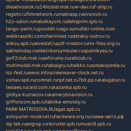
dieselvostok.ru
24hostel.msk.ru
w-dev.ru
f-ship.ru
regsmi.ru
filmnetwork.ru
malinasp.ru
kinosvin.ru
h2o-salon.ru
malutkayork.ru
deltaprim.spb.ru
tango-perm.ru
gooddir.ru
sgv.su
multiki-online.com
webkrasotki.com
cherinvest.ru
detskiy-ostrov.ru
ankou.spb.ru
alvesta1.ru
pdf-creator.ru
nix-files.org.ru
sakhatoday.ru
elektrikersymboler.ru
sputnikyes.ru
golf2club.msk.ru
aeforums.ru
zallclub.ru
multimodal.msk.ru
habaigry.ru
haikko.ru
sobakopedia.ru
isz-fest.ru
ewnc.info
screensaver-clock.net.ru
volnav.spb.ru
comnat.ru
npf.net.ru
7bit.pp.ru
kalugatur.ru
tesiaes.ru
card.com.ru
kazanka.spb.ru
gildiya-kuznecov.ru
kameryboavision.ru
griffoncom.spb.ru
fabrika-emotsiy.ru
PARK-MATROSOVA.RU
agat.spb.ru
avtoyurist-moskva1.ru
hardware.org.ru
схема-авто.рф
dg-lab.ru
angrup.ru
recruiter.spb.ru
music8.spb.ru