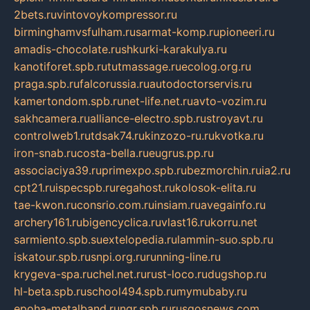
2bets.ru
vintovoykompressor.ru
birminghamvsfulham.ru
sarmat-komp.ru
pioneeri.ru
amadis-chocolate.ru
shkurki-karakulya.ru
kanotiforet.spb.ru
tutmassage.ru
ecolog.org.ru
praga.spb.ru
falcorussia.ru
autodoctorservis.ru
kamertondom.spb.ru
net-life.net.ru
avto-vozim.ru
sakhcamera.ru
alliance-electro.spb.ru
stroyavt.ru
controlweb1.ru
tdsak74.ru
kinzozo-ru.ru
kvotka.ru
iron-snab.ru
costa-bella.ru
eugrus.pp.ru
associaciya39.ru
primexpo.spb.ru
bezmorchin.ru
ia2.ru
cpt21.ru
ispecspb.ru
regahost.ru
kolosok-elita.ru
tae-kwon.ru
consrio.com.ru
insiam.ru
avegainfo.ru
archery161.ru
bigencyclica.ru
vlast16.ru
korru.net
sarmiento.spb.su
extelopedia.ru
lammin-suo.spb.ru
iskatour.spb.ru
snpi.org.ru
running-line.ru
krygeva-spa.ru
chel.net.ru
rust-loco.ru
dugshop.ru
hl-beta.spb.ru
school494.spb.ru
mymubaby.ru
epoha-metalband.ru
ngr.spb.ru
rusgosnews.com