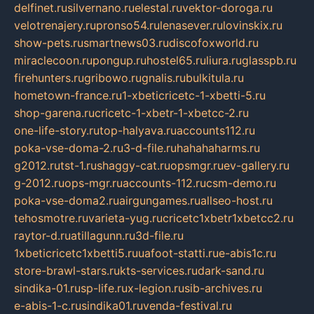
delfinet.ru
silvernano.ru
elestal.ru
vektor-doroga.ru
velotrenajery.ru
pronso54.ru
lenasever.ru
lovinskix.ru
show-pets.ru
smartnews03.ru
discofoxworld.ru
miraclecoon.ru
pongup.ru
hostel65.ru
liura.ru
glasspb.ru
firehunters.ru
gribowo.ru
gnalis.ru
bulkitula.ru
hometown-france.ru
1-xbeticricetc-1-xbetti-5.ru
shop-garena.ru
cricetc-1-xbetr-1-xbetcc-2.ru
one-life-story.ru
top-halyava.ru
accounts112.ru
poka-vse-doma-2.ru
3-d-file.ru
hahahaharms.ru
g2012.ru
tst-1.ru
shaggy-cat.ru
opsmgr.ru
ev-gallery.ru
g-2012.ru
ops-mgr.ru
accounts-112.ru
csm-demo.ru
poka-vse-doma2.ru
airgungames.ru
allseo-host.ru
tehosmotre.ru
varieta-yug.ru
cricetc1xbetr1xbetcc2.ru
raytor-d.ru
atillagunn.ru
3d-file.ru
1xbeticricetc1xbetti5.ru
uafoot-statti.ru
e-abis1c.ru
store-brawl-stars.ru
kts-services.ru
dark-sand.ru
sindika-01.ru
sp-life.ru
x-legion.ru
sib-archives.ru
e-abis-1-c.ru
sindika01.ru
venda-festival.ru