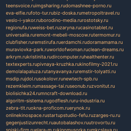
teensvoice.ru
imgsharing.ru
domashnee-porno.ru
eva-elfie.ru
foto-tur.ru
biz-doska.ru
metropoltravel.ru
veslo-i-yakor.ru
borodino-media.ru
rostotsky.ru
regionufa.ru
weiss-bet.ru
zaryna.ru
casinotablet.ru
universalia.ru
remont-mebeli-moscow.ru
termomur.ru
clubfisher.ru
remstirufa.ru
erdamchi.ru
doramamama.ru
muraviovka-park.ru
worldofwoman.ru
clean-dreams.ru
arkrym.ru
kristinita.ru
dircomputer.ru
healthenter.ru
textexperts.ru
pivnaya-kruzhka.ru
kinofilmy-2021.ru
demolalapaluza.ru
tanyavanya.ru
remstir-tolyatti.ru
msdip.ru
jdol.ru
sokolovr.ru
newtech-spb.ru
rezemkleim.ru
massage-tai.ru
seonub.ru
zvonitut.ru
biolisichka24.ru
mncraft-download.ru
algoritm-sistema.ru
godflesh.ru
ru-industria.ru
zebra-tlt.ru
okna-proficom.ru
erynok.ru
onlinekinospace.ru
startupstudio-fefu.ru
zarges-ru.ru
gegenjustizunrecht.ru
autobalashov.ru
utrovortu.ru
spiski-firm.ru
elara-m.ru
kinomusorka.ru
mkcslava.ru