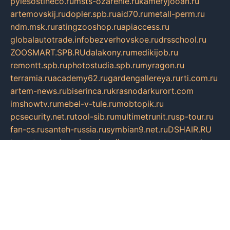
pylesostineco.ru
msts-ozarenie.ru
kameryjooan.ru
artemovskij.ru
dopler.spb.ru
aid70.ru
metall-perm.ru
ndm.msk.ru
ratingzooshop.ru
apiaccess.ru
globalautotrade.info
bezverhovskoe.ru
drsschool.ru
ZOOSMART.SPB.RU
dalakony.ru
medikijob.ru
remontt.spb.ru
photostudia.spb.ru
myragon.ru
terramia.ru
academy62.ru
gardengallereya.ru
rti.com.ru
artem-news.ru
biserinca.ru
krasnodarkurort.com
imshowtv.ru
mebel-v-tule.ru
mobtopik.ru
pcsecurity.net.ru
tool-sib.ru
multimetrunit.ru
sp-tour.ru
fan-cs.ru
santeh-russia.ru
symbian9.net.ru
DSHAIR.RU
tmmotors.spb.ru
xjocuricopii.com
musavtomat.msk.ru
obustrojdom.ru
sovetcik.ru
ybaranovskaya.ru
ppknews.ru
cult-alshei.ru
JAPANRUSSIA.RU
proekciyamebel.ru
imper-finans.ru
rim.org.ru
glamourai.ru
brassminus.ru
zabor-pro.ru
ftn.pp.ru
dorogoe58.ru
laimengpacker.ru
kuzova-zapchasti.ru
sageerp.ru
taxodrom.ru
dsrazvitie.ru
hardcity.net.ru