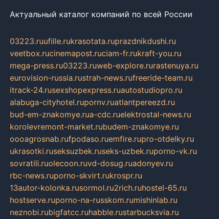
Актуальный каталог компаний по всей России
03223.ru
ufille.ru
krasotata.ru
prazdnikdushi.ru
veetbox.ru
cinemapost.ru
ciam-fr.ru
kraft-you.ru
mega-press.ru
03223.ru
web-explore.ru
rastenuya.ru
eurovision-russia.ru
strah-news.ru
freeride-team.ru
itrack-24.ru
sexshopexpress.ru
autostudiopro.ru
alabuga-cityhotel.ru
pornv.ru
atlantpereezd.ru
bud-em-znakomye.ru
a-cdc.ru
elektrostal-news.ru
korolevremont-market.ru
budem-znakomye.ru
oooagrosnab.ru
fpodaso.ru
emfire.ru
pro-otdelky.ru
ukrasotki.ru
seksuzbek.ru
seks-uzbek.ru
porno-vk.ru
sovratili.ru
olecoon.ru
vd-dosug.ru
adonyev.ru
rbc-news.ru
porno-skvirt.ru
krospr.ru
13autor-kolonka.ru
sormol.ru
2rich.ru
hostel-65.ru
hostserve.ru
porno-na-russkom.ru
mishinlab.ru
neznobi.ru
bigfatcc.ru
habble.ru
starbucksvia.ru