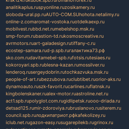
krsk124.ru
kubok.spb.ru
romanofforex.ru
analitikaplus.ru
spyonline.ru
zosikamery.ru
sloboda-ural.pp.ru
AUTO-COM.SU
hohota.net
alimy.ru
online-z.com
aromat-vostoka.ru
otdelkaexp.ru
mobilvest.ru
bbd.net.ru
mebelshop.msk.ru
smp-forum.ru
bastion-td.ru
kosmoscreative.ru
avrmotors.ru
art-galadesign.ru
tiffany-c.ru
ecostep-samara.ru
d-p.spb.ru
галактика73.рф
sko.com.ru
davitamebel-spb.ru
fotsis.ru
tesiaes.ru
kokoroyari.spb.ru
blesna-kazan.ru
mossilver.ru
lenderoq.ru
sergeydobrin.ru
tochkazvuka.msk.ru
people-of-art.ru
bezzubova.ru
clubtibet.ru
orior-aks.ru
dynamoauto.ru
szk-favorit.ru
carlines.ru
flatnsk.ru
kingbolenskaner.ru
alex-motor.ru
astroline.net.ru
act1.spb.ru
polyglot.com.ru
gidlipetsk.ru
ooo-driada.ru
detsad125.ru
mir-zdoroviya.ru
bruslanovo.ru
siterem.ru
council.spb.ru
лодкипатриот.рф
kafekolizey.ru
iclub.net.ru
gazon-easy.ru
sugarepilekb.ru
grinox.ru