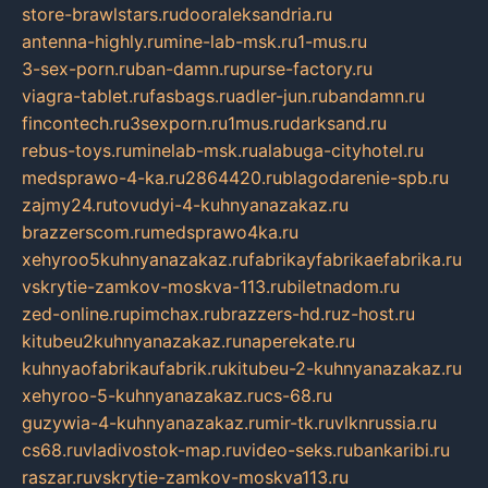
store-brawlstars.ru
dooraleksandria.ru
antenna-highly.ru
mine-lab-msk.ru
1-mus.ru
3-sex-porn.ru
ban-damn.ru
purse-factory.ru
viagra-tablet.ru
fasbags.ru
adler-jun.ru
bandamn.ru
fincontech.ru
3sexporn.ru
1mus.ru
darksand.ru
rebus-toys.ru
minelab-msk.ru
alabuga-cityhotel.ru
medsprawo-4-ka.ru
2864420.ru
blagodarenie-spb.ru
zajmy24.ru
tovudyi-4-kuhnyanazakaz.ru
brazzerscom.ru
medsprawo4ka.ru
xehyroo5kuhnyanazakaz.ru
fabrikayfabrikaefabrika.ru
vskrytie-zamkov-moskva-113.ru
biletnadom.ru
zed-online.ru
pimchax.ru
brazzers-hd.ru
z-host.ru
kitubeu2kuhnyanazakaz.ru
naperekate.ru
kuhnyaofabrikaufabrik.ru
kitubeu-2-kuhnyanazakaz.ru
xehyroo-5-kuhnyanazakaz.ru
cs-68.ru
guzywia-4-kuhnyanazakaz.ru
mir-tk.ru
vlknrussia.ru
cs68.ru
vladivostok-map.ru
video-seks.ru
bankaribi.ru
raszar.ru
vskrytie-zamkov-moskva113.ru