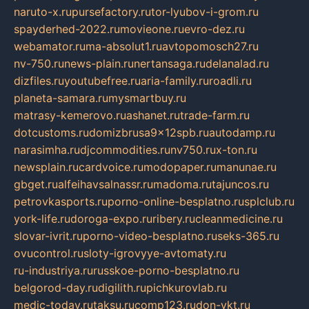
naruto-x.ru
pursefactory.ru
tor-lyubov-i-grom.ru
spayderhed-2022.ru
movieone.ru
evro-dez.ru
webamator.ru
ma-absolut1.ru
avtopomosch27.ru
nv-750.ru
news-plain.ru
nertansaga.ru
delanalad.ru
dizfiles.ru
youtubefree.ru
aria-family.ru
roadli.ru
planeta-samara.ru
mysmartbuy.ru
matrasy-kemerovo.ru
ashanet.ru
trade-farm.ru
dotcustoms.ru
domizbrusa9x12spb.ru
autodamp.ru
narasimha.ru
djcommodities.ru
nv750.ru
x-ton.ru
newsplain.ru
cardvoice.ru
modopaper.ru
manunae.ru
gbget.ru
alfeihavsalnassr.ru
madoma.ru
tajuncos.ru
petrovkasports.ru
porno-online-besplatno.ru
splclub.ru
york-life.ru
doroga-expo.ru
ribery.ru
cleanmedicine.ru
slovar-ivrit.ru
porno-video-besplatno.ru
seks-365.ru
ovucontrol.ru
sloty-igrovyye-avtomaty.ru
ru-industriya.ru
russkoe-porno-besplatno.ru
belgorod-day.ru
digilith.ru
pichkurovlab.ru
medic-today.ru
taksu.ru
comp123.ru
don-ykt.ru