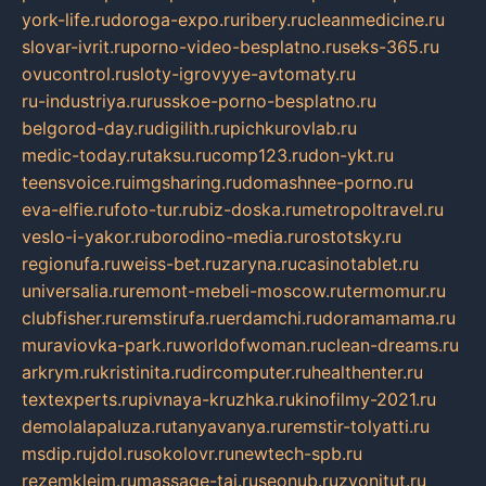
york-life.ru
doroga-expo.ru
ribery.ru
cleanmedicine.ru
slovar-ivrit.ru
porno-video-besplatno.ru
seks-365.ru
ovucontrol.ru
sloty-igrovyye-avtomaty.ru
ru-industriya.ru
russkoe-porno-besplatno.ru
belgorod-day.ru
digilith.ru
pichkurovlab.ru
medic-today.ru
taksu.ru
comp123.ru
don-ykt.ru
teensvoice.ru
imgsharing.ru
domashnee-porno.ru
eva-elfie.ru
foto-tur.ru
biz-doska.ru
metropoltravel.ru
veslo-i-yakor.ru
borodino-media.ru
rostotsky.ru
regionufa.ru
weiss-bet.ru
zaryna.ru
casinotablet.ru
universalia.ru
remont-mebeli-moscow.ru
termomur.ru
clubfisher.ru
remstirufa.ru
erdamchi.ru
doramamama.ru
muraviovka-park.ru
worldofwoman.ru
clean-dreams.ru
arkrym.ru
kristinita.ru
dircomputer.ru
healthenter.ru
textexperts.ru
pivnaya-kruzhka.ru
kinofilmy-2021.ru
demolalapaluza.ru
tanyavanya.ru
remstir-tolyatti.ru
msdip.ru
jdol.ru
sokolovr.ru
newtech-spb.ru
rezemkleim.ru
massage-tai.ru
seonub.ru
zvonitut.ru