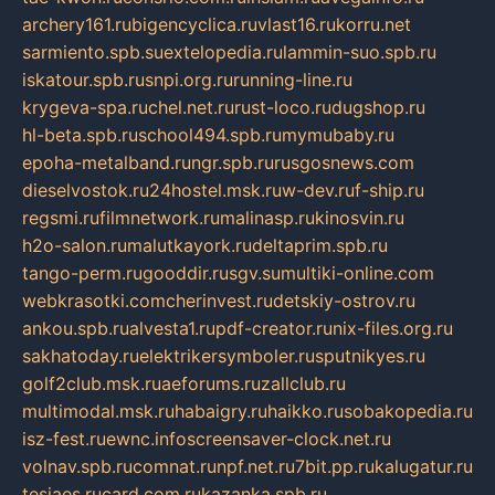
archery161.ru
bigencyclica.ru
vlast16.ru
korru.net
sarmiento.spb.su
extelopedia.ru
lammin-suo.spb.ru
iskatour.spb.ru
snpi.org.ru
running-line.ru
krygeva-spa.ru
chel.net.ru
rust-loco.ru
dugshop.ru
hl-beta.spb.ru
school494.spb.ru
mymubaby.ru
epoha-metalband.ru
ngr.spb.ru
rusgosnews.com
dieselvostok.ru
24hostel.msk.ru
w-dev.ru
f-ship.ru
regsmi.ru
filmnetwork.ru
malinasp.ru
kinosvin.ru
h2o-salon.ru
malutkayork.ru
deltaprim.spb.ru
tango-perm.ru
gooddir.ru
sgv.su
multiki-online.com
webkrasotki.com
cherinvest.ru
detskiy-ostrov.ru
ankou.spb.ru
alvesta1.ru
pdf-creator.ru
nix-files.org.ru
sakhatoday.ru
elektrikersymboler.ru
sputnikyes.ru
golf2club.msk.ru
aeforums.ru
zallclub.ru
multimodal.msk.ru
habaigry.ru
haikko.ru
sobakopedia.ru
isz-fest.ru
ewnc.info
screensaver-clock.net.ru
volnav.spb.ru
comnat.ru
npf.net.ru
7bit.pp.ru
kalugatur.ru
tesiaes.ru
card.com.ru
kazanka.spb.ru