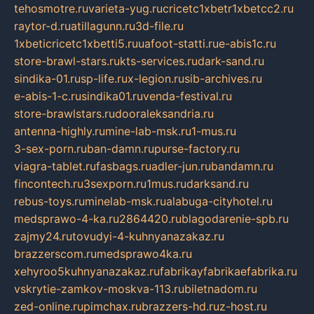
tehosmotre.ru
varieta-yug.ru
cricetc1xbetr1xbetcc2.ru
raytor-d.ru
atillagunn.ru
3d-file.ru
1xbeticricetc1xbetti5.ru
uafoot-statti.ru
e-abis1c.ru
store-brawl-stars.ru
kts-services.ru
dark-sand.ru
sindika-01.ru
sp-life.ru
x-legion.ru
sib-archives.ru
e-abis-1-c.ru
sindika01.ru
venda-festival.ru
store-brawlstars.ru
dooraleksandria.ru
antenna-highly.ru
mine-lab-msk.ru
1-mus.ru
3-sex-porn.ru
ban-damn.ru
purse-factory.ru
viagra-tablet.ru
fasbags.ru
adler-jun.ru
bandamn.ru
fincontech.ru
3sexporn.ru
1mus.ru
darksand.ru
rebus-toys.ru
minelab-msk.ru
alabuga-cityhotel.ru
medsprawo-4-ka.ru
2864420.ru
blagodarenie-spb.ru
zajmy24.ru
tovudyi-4-kuhnyanazakaz.ru
brazzerscom.ru
medsprawo4ka.ru
xehyroo5kuhnyanazakaz.ru
fabrikayfabrikaefabrika.ru
vskrytie-zamkov-moskva-113.ru
biletnadom.ru
zed-online.ru
pimchax.ru
brazzers-hd.ru
z-host.ru