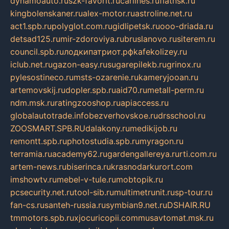
dynamoauto.ru
szk-favorit.ru
carlines.ru
flatnsk.ru
kingbolenskaner.ru
alex-motor.ru
astroline.net.ru
act1.spb.ru
polyglot.com.ru
gidlipetsk.ru
ooo-driada.ru
detsad125.ru
mir-zdoroviya.ru
bruslanovo.ru
siterem.ru
council.spb.ru
лодкипатриот.рф
kafekolizey.ru
iclub.net.ru
gazon-easy.ru
sugarepilekb.ru
grinox.ru
pylesostineco.ru
msts-ozarenie.ru
kameryjooan.ru
artemovskij.ru
dopler.spb.ru
aid70.ru
metall-perm.ru
ndm.msk.ru
ratingzooshop.ru
apiaccess.ru
globalautotrade.info
bezverhovskoe.ru
drsschool.ru
ZOOSMART.SPB.RU
dalakony.ru
medikijob.ru
remontt.spb.ru
photostudia.spb.ru
myragon.ru
terramia.ru
academy62.ru
gardengallereya.ru
rti.com.ru
artem-news.ru
biserinca.ru
krasnodarkurort.com
imshowtv.ru
mebel-v-tule.ru
mobtopik.ru
pcsecurity.net.ru
tool-sib.ru
multimetrunit.ru
sp-tour.ru
fan-cs.ru
santeh-russia.ru
symbian9.net.ru
DSHAIR.RU
tmmotors.spb.ru
xjocuricopii.com
musavtomat.msk.ru