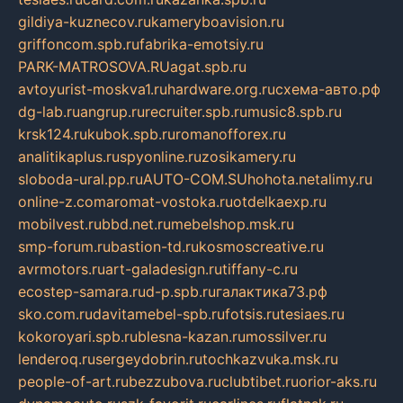
gildiya-kuznecov.ru
kameryboavision.ru
griffoncom.spb.ru
fabrika-emotsiy.ru
PARK-MATROSOVA.RU
agat.spb.ru
avtoyurist-moskva1.ru
hardware.org.ru
схема-авто.рф
dg-lab.ru
angrup.ru
recruiter.spb.ru
music8.spb.ru
krsk124.ru
kubok.spb.ru
romanofforex.ru
analitikaplus.ru
spyonline.ru
zosikamery.ru
sloboda-ural.pp.ru
AUTO-COM.SU
hohota.net
alimy.ru
online-z.com
aromat-vostoka.ru
otdelkaexp.ru
mobilvest.ru
bbd.net.ru
mebelshop.msk.ru
smp-forum.ru
bastion-td.ru
kosmoscreative.ru
avrmotors.ru
art-galadesign.ru
tiffany-c.ru
ecostep-samara.ru
d-p.spb.ru
галактика73.рф
sko.com.ru
davitamebel-spb.ru
fotsis.ru
tesiaes.ru
kokoroyari.spb.ru
blesna-kazan.ru
mossilver.ru
lenderoq.ru
sergeydobrin.ru
tochkazvuka.msk.ru
people-of-art.ru
bezzubova.ru
clubtibet.ru
orior-aks.ru