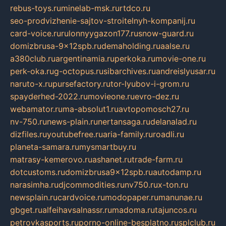
rebus-toys.ru
minelab-msk.ru
rtdco.ru
seo-prodvizhenie-sajtov-stroitelnyh-kompanij.ru
card-voice.ru
rulonnyygazon177.ru
snow-guard.ru
domizbrusa-9x12spb.ru
demaholding.ru
aalse.ru
a380club.ru
argentinamia.ru
perkoka.ru
movie-one.ru
perk-oka.ru
g-octopus.ru
sibarchives.ru
andreislyusar.ru
naruto-x.ru
pursefactory.ru
tor-lyubov-i-grom.ru
spayderhed-2022.ru
movieone.ru
evro-dez.ru
webamator.ru
ma-absolut1.ru
avtopomosch27.ru
nv-750.ru
news-plain.ru
nertansaga.ru
delanalad.ru
dizfiles.ru
youtubefree.ru
aria-family.ru
roadli.ru
planeta-samara.ru
mysmartbuy.ru
matrasy-kemerovo.ru
ashanet.ru
trade-farm.ru
dotcustoms.ru
domizbrusa9x12spb.ru
autodamp.ru
narasimha.ru
djcommodities.ru
nv750.ru
x-ton.ru
newsplain.ru
cardvoice.ru
modopaper.ru
manunae.ru
gbget.ru
alfeihavsalnassr.ru
madoma.ru
tajuncos.ru
petrovkasports.ru
porno-online-besplatno.ru
splclub.ru