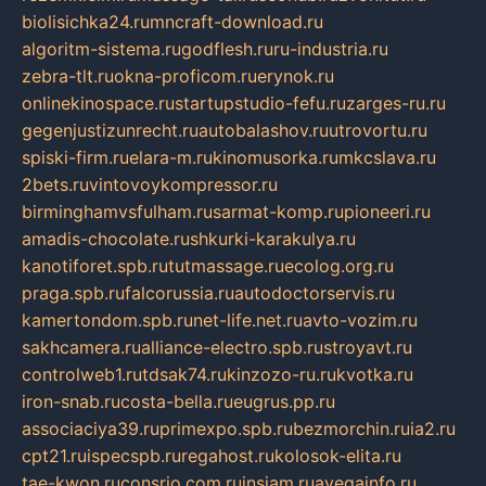
biolisichka24.ru
mncraft-download.ru
algoritm-sistema.ru
godflesh.ru
ru-industria.ru
zebra-tlt.ru
okna-proficom.ru
erynok.ru
onlinekinospace.ru
startupstudio-fefu.ru
zarges-ru.ru
gegenjustizunrecht.ru
autobalashov.ru
utrovortu.ru
spiski-firm.ru
elara-m.ru
kinomusorka.ru
mkcslava.ru
2bets.ru
vintovoykompressor.ru
birminghamvsfulham.ru
sarmat-komp.ru
pioneeri.ru
amadis-chocolate.ru
shkurki-karakulya.ru
kanotiforet.spb.ru
tutmassage.ru
ecolog.org.ru
praga.spb.ru
falcorussia.ru
autodoctorservis.ru
kamertondom.spb.ru
net-life.net.ru
avto-vozim.ru
sakhcamera.ru
alliance-electro.spb.ru
stroyavt.ru
controlweb1.ru
tdsak74.ru
kinzozo-ru.ru
kvotka.ru
iron-snab.ru
costa-bella.ru
eugrus.pp.ru
associaciya39.ru
primexpo.spb.ru
bezmorchin.ru
ia2.ru
cpt21.ru
ispecspb.ru
regahost.ru
kolosok-elita.ru
tae-kwon.ru
consrio.com.ru
insiam.ru
avegainfo.ru