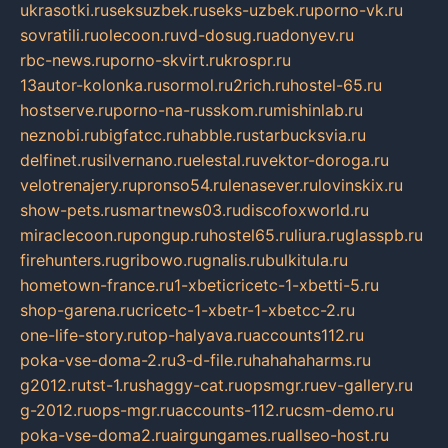
ukrasotki.ru
seksuzbek.ru
seks-uzbek.ru
porno-vk.ru
sovratili.ru
olecoon.ru
vd-dosug.ru
adonyev.ru
rbc-news.ru
porno-skvirt.ru
krospr.ru
13autor-kolonka.ru
sormol.ru
2rich.ru
hostel-65.ru
hostserve.ru
porno-na-russkom.ru
mishinlab.ru
neznobi.ru
bigfatcc.ru
habble.ru
starbucksvia.ru
delfinet.ru
silvernano.ru
elestal.ru
vektor-doroga.ru
velotrenajery.ru
pronso54.ru
lenasever.ru
lovinskix.ru
show-pets.ru
smartnews03.ru
discofoxworld.ru
miraclecoon.ru
pongup.ru
hostel65.ru
liura.ru
glasspb.ru
firehunters.ru
gribowo.ru
gnalis.ru
bulkitula.ru
hometown-france.ru
1-xbeticricetc-1-xbetti-5.ru
shop-garena.ru
cricetc-1-xbetr-1-xbetcc-2.ru
one-life-story.ru
top-halyava.ru
accounts112.ru
poka-vse-doma-2.ru
3-d-file.ru
hahahaharms.ru
g2012.ru
tst-1.ru
shaggy-cat.ru
opsmgr.ru
ev-gallery.ru
g-2012.ru
ops-mgr.ru
accounts-112.ru
csm-demo.ru
poka-vse-doma2.ru
airgungames.ru
allseo-host.ru