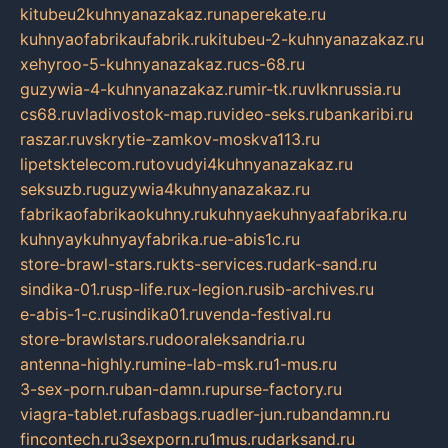
kitubeu2kuhnyanazakaz.ru
naperekate.ru
kuhnyaofabrikaufabrik.ru
kitubeu-2-kuhnyanazakaz.ru
xehyroo-5-kuhnyanazakaz.ru
cs-68.ru
guzywia-4-kuhnyanazakaz.ru
mir-tk.ru
vlknrussia.ru
cs68.ru
vladivostok-map.ru
video-seks.ru
bankaribi.ru
raszar.ru
vskrytie-zamkov-moskva113.ru
lipetsktelecom.ru
tovudyi4kuhnyanazakaz.ru
seksuzb.ru
guzywia4kuhnyanazakaz.ru
fabrikaofabrikaokuhny.ru
kuhnyaekuhnyaafabrika.ru
kuhnyaykuhnyayfabrika.ru
e-abis1c.ru
store-brawl-stars.ru
kts-services.ru
dark-sand.ru
sindika-01.ru
sp-life.ru
x-legion.ru
sib-archives.ru
e-abis-1-c.ru
sindika01.ru
venda-festival.ru
store-brawlstars.ru
dooraleksandria.ru
antenna-highly.ru
mine-lab-msk.ru
1-mus.ru
3-sex-porn.ru
ban-damn.ru
purse-factory.ru
viagra-tablet.ru
fasbags.ru
adler-jun.ru
bandamn.ru
fincontech.ru
3sexporn.ru
1mus.ru
darksand.ru