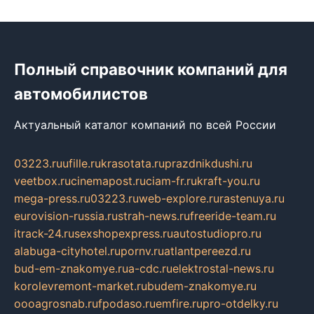
Полный справочник компаний для
автомобилистов
Актуальный каталог компаний по всей России
03223.ru
ufille.ru
krasotata.ru
prazdnikdushi.ru
veetbox.ru
cinemapost.ru
ciam-fr.ru
kraft-you.ru
mega-press.ru
03223.ru
web-explore.ru
rastenuya.ru
eurovision-russia.ru
strah-news.ru
freeride-team.ru
itrack-24.ru
sexshopexpress.ru
autostudiopro.ru
alabuga-cityhotel.ru
pornv.ru
atlantpereezd.ru
bud-em-znakomye.ru
a-cdc.ru
elektrostal-news.ru
korolevremont-market.ru
budem-znakomye.ru
oooagrosnab.ru
fpodaso.ru
emfire.ru
pro-otdelky.ru