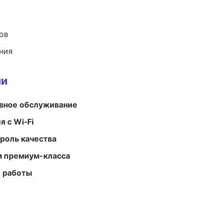
ов
ния
ми
вное обслуживание
 с Wi‑Fi
роль качества
м премиум-класса
е работы