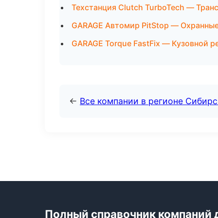
Техстанция Clutch TurboTech — Тран
GARAGE Автомир PitStop — Охранные
GARAGE Torque FastFix — Кузовной ре
←
Все компании в регионе Сибир
Полный справочник компаний 