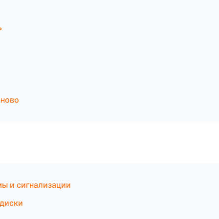
ь
аново
ы и сигнализации
 диски