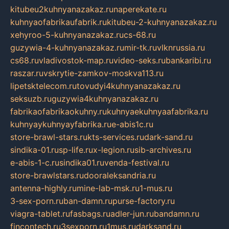
kitubeu2kuhnyanazakaz.ru
naperekate.ru
kuhnyaofabrikaufabrik.ru
kitubeu-2-kuhnyanazakaz.ru
xehyroo-5-kuhnyanazakaz.ru
cs-68.ru
guzywia-4-kuhnyanazakaz.ru
mir-tk.ru
vlknrussia.ru
cs68.ru
vladivostok-map.ru
video-seks.ru
bankaribi.ru
raszar.ru
vskrytie-zamkov-moskva113.ru
lipetsktelecom.ru
tovudyi4kuhnyanazakaz.ru
seksuzb.ru
guzywia4kuhnyanazakaz.ru
fabrikaofabrikaokuhny.ru
kuhnyaekuhnyaafabrika.ru
kuhnyaykuhnyayfabrika.ru
e-abis1c.ru
store-brawl-stars.ru
kts-services.ru
dark-sand.ru
sindika-01.ru
sp-life.ru
x-legion.ru
sib-archives.ru
e-abis-1-c.ru
sindika01.ru
venda-festival.ru
store-brawlstars.ru
dooraleksandria.ru
antenna-highly.ru
mine-lab-msk.ru
1-mus.ru
3-sex-porn.ru
ban-damn.ru
purse-factory.ru
viagra-tablet.ru
fasbags.ru
adler-jun.ru
bandamn.ru
fincontech.ru
3sexporn.ru
1mus.ru
darksand.ru