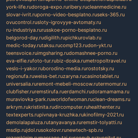
york-life.ru
doroga-expo.ru
ribery.ru
cleanmedicine.ru
slovar-ivrit.ru
porno-video-besplatno.ru
seks-365.ru
ovucontrol.ru
sloty-igrovyye-avtomaty.ru
ru-industriya.ru
russkoe-porno-besplatno.ru
belgorod-day.ru
digilith.ru
pichkurovlab.ru
medic-today.ru
taksu.ru
comp123.ru
don-ykt.ru
teensvoice.ru
imgsharing.ru
domashnee-porno.ru
eva-elfie.ru
foto-tur.ru
biz-doska.ru
metropoltravel.ru
veslo-i-yakor.ru
borodino-media.ru
rostotsky.ru
regionufa.ru
weiss-bet.ru
zaryna.ru
casinotablet.ru
universalia.ru
remont-mebeli-moscow.ru
termomur.ru
clubfisher.ru
remstirufa.ru
erdamchi.ru
doramamama.ru
muraviovka-park.ru
worldofwoman.ru
clean-dreams.ru
arkrym.ru
kristinita.ru
dircomputer.ru
healthenter.ru
textexperts.ru
pivnaya-kruzhka.ru
kinofilmy-2021.ru
demolalapaluza.ru
tanyavanya.ru
remstir-tolyatti.ru
msdip.ru
jdol.ru
sokolovr.ru
newtech-spb.ru
rezemkleim.ru
massage-tai.ru
seonub.ru
zvonitut.ru