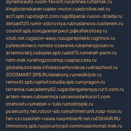
dynamoauto.ru
szk-favorit.ru
carlines.ru
flatnsk.ru
kingbolenskaner.ru
alex-motor.ru
astroline.net.ru
act1.spb.ru
polyglot.com.ru
gidlipetsk.ru
ooo-driada.ru
detsad125.ru
mir-zdoroviya.ru
bruslanovo.ru
siterem.ru
council.spb.ru
лодкипатриот.рф
kafekolizey.ru
iclub.net.ru
gazon-easy.ru
sugarepilekb.ru
grinox.ru
pylesostineco.ru
msts-ozarenie.ru
kameryjooan.ru
artemovskij.ru
dopler.spb.ru
aid70.ru
metall-perm.ru
ndm.msk.ru
ratingzooshop.ru
apiaccess.ru
globalautotrade.info
bezverhovskoe.ru
drsschool.ru
ZOOSMART.SPB.RU
dalakony.ru
medikijob.ru
remontt.spb.ru
photostudia.spb.ru
myragon.ru
terramia.ru
academy62.ru
gardengallereya.ru
rti.com.ru
artem-news.ru
biserinca.ru
krasnodarkurort.com
imshowtv.ru
mebel-v-tule.ru
mobtopik.ru
pcsecurity.net.ru
tool-sib.ru
multimetrunit.ru
sp-tour.ru
fan-cs.ru
santeh-russia.ru
symbian9.net.ru
DSHAIR.RU
tmmotors.spb.ru
xjocuricopii.com
musavtomat.msk.ru