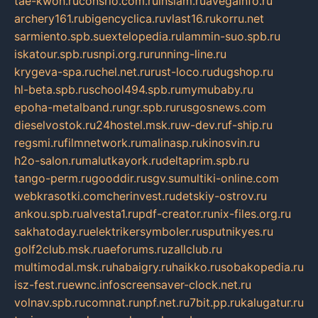
tae-kwon.ru
consrio.com.ru
insiam.ru
avegainfo.ru
archery161.ru
bigencyclica.ru
vlast16.ru
korru.net
sarmiento.spb.su
extelopedia.ru
lammin-suo.spb.ru
iskatour.spb.ru
snpi.org.ru
running-line.ru
krygeva-spa.ru
chel.net.ru
rust-loco.ru
dugshop.ru
hl-beta.spb.ru
school494.spb.ru
mymubaby.ru
epoha-metalband.ru
ngr.spb.ru
rusgosnews.com
dieselvostok.ru
24hostel.msk.ru
w-dev.ru
f-ship.ru
regsmi.ru
filmnetwork.ru
malinasp.ru
kinosvin.ru
h2o-salon.ru
malutkayork.ru
deltaprim.spb.ru
tango-perm.ru
gooddir.ru
sgv.su
multiki-online.com
webkrasotki.com
cherinvest.ru
detskiy-ostrov.ru
ankou.spb.ru
alvesta1.ru
pdf-creator.ru
nix-files.org.ru
sakhatoday.ru
elektrikersymboler.ru
sputnikyes.ru
golf2club.msk.ru
aeforums.ru
zallclub.ru
multimodal.msk.ru
habaigry.ru
haikko.ru
sobakopedia.ru
isz-fest.ru
ewnc.info
screensaver-clock.net.ru
volnav.spb.ru
comnat.ru
npf.net.ru
7bit.pp.ru
kalugatur.ru