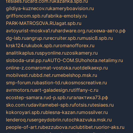
tesiaes.ru
card.com.ru
kazanka.spb.ru
gildiya-kuznecov.ru
kameryboavision.ru
griffoncom.spb.ru
fabrika-emotsiy.ru
PARK-MATROSOVA.RU
agat.spb.ru
avtoyurist-moskva1.ru
hardware.org.ru
схема-авто.рф
dg-lab.ru
angrup.ru
recruiter.spb.ru
music8.spb.ru
krsk124.ru
kubok.spb.ru
romanofforex.ru
analitikaplus.ru
spyonline.ru
zosikamery.ru
sloboda-ural.pp.ru
AUTO-COM.SU
hohota.net
alimy.ru
online-z.com
aromat-vostoka.ru
otdelkaexp.ru
mobilvest.ru
bbd.net.ru
mebelshop.msk.ru
smp-forum.ru
bastion-td.ru
kosmoscreative.ru
avrmotors.ru
art-galadesign.ru
tiffany-c.ru
ecostep-samara.ru
d-p.spb.ru
галактика73.рф
sko.com.ru
davitamebel-spb.ru
fotsis.ru
tesiaes.ru
kokoroyari.spb.ru
blesna-kazan.ru
mossilver.ru
lenderoq.ru
sergeydobrin.ru
tochkazvuka.msk.ru
people-of-art.ru
bezzubova.ru
clubtibet.ru
orior-aks.ru