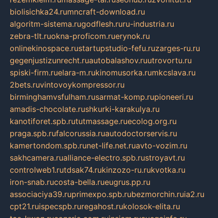
biolisichka24.ru
mncraft-download.ru
algoritm-sistema.ru
godflesh.ru
ru-industria.ru
zebra-tlt.ru
okna-proficom.ru
erynok.ru
onlinekinospace.ru
startupstudio-fefu.ru
zarges-ru.ru
gegenjustizunrecht.ru
autobalashov.ru
utrovortu.ru
spiski-firm.ru
elara-m.ru
kinomusorka.ru
mkcslava.ru
2bets.ru
vintovoykompressor.ru
birminghamvsfulham.ru
sarmat-komp.ru
pioneeri.ru
amadis-chocolate.ru
shkurki-karakulya.ru
kanotiforet.spb.ru
tutmassage.ru
ecolog.org.ru
praga.spb.ru
falcorussia.ru
autodoctorservis.ru
kamertondom.spb.ru
net-life.net.ru
avto-vozim.ru
sakhcamera.ru
alliance-electro.spb.ru
stroyavt.ru
controlweb1.ru
tdsak74.ru
kinzozo-ru.ru
kvotka.ru
iron-snab.ru
costa-bella.ru
eugrus.pp.ru
associaciya39.ru
primexpo.spb.ru
bezmorchin.ru
ia2.ru
cpt21.ru
ispecspb.ru
regahost.ru
kolosok-elita.ru