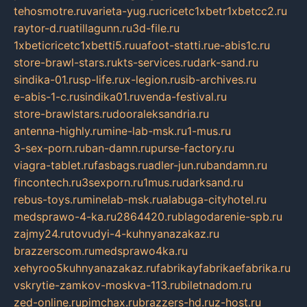
tehosmotre.ru
varieta-yug.ru
cricetc1xbetr1xbetcc2.ru
raytor-d.ru
atillagunn.ru
3d-file.ru
1xbeticricetc1xbetti5.ru
uafoot-statti.ru
e-abis1c.ru
store-brawl-stars.ru
kts-services.ru
dark-sand.ru
sindika-01.ru
sp-life.ru
x-legion.ru
sib-archives.ru
e-abis-1-c.ru
sindika01.ru
venda-festival.ru
store-brawlstars.ru
dooraleksandria.ru
antenna-highly.ru
mine-lab-msk.ru
1-mus.ru
3-sex-porn.ru
ban-damn.ru
purse-factory.ru
viagra-tablet.ru
fasbags.ru
adler-jun.ru
bandamn.ru
fincontech.ru
3sexporn.ru
1mus.ru
darksand.ru
rebus-toys.ru
minelab-msk.ru
alabuga-cityhotel.ru
medsprawo-4-ka.ru
2864420.ru
blagodarenie-spb.ru
zajmy24.ru
tovudyi-4-kuhnyanazakaz.ru
brazzerscom.ru
medsprawo4ka.ru
xehyroo5kuhnyanazakaz.ru
fabrikayfabrikaefabrika.ru
vskrytie-zamkov-moskva-113.ru
biletnadom.ru
zed-online.ru
pimchax.ru
brazzers-hd.ru
z-host.ru