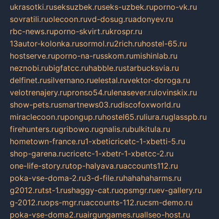
ukrasotki.ru
seksuzbek.ru
seks-uzbek.ru
porno-vk.ru
sovratili.ru
olecoon.ru
vd-dosug.ru
adonyev.ru
rbc-news.ru
porno-skvirt.ru
krospr.ru
13autor-kolonka.ru
sormol.ru
2rich.ru
hostel-65.ru
hostserve.ru
porno-na-russkom.ru
mishinlab.ru
neznobi.ru
bigfatcc.ru
habble.ru
starbucksvia.ru
delfinet.ru
silvernano.ru
elestal.ru
vektor-doroga.ru
velotrenajery.ru
pronso54.ru
lenasever.ru
lovinskix.ru
show-pets.ru
smartnews03.ru
discofoxworld.ru
miraclecoon.ru
pongup.ru
hostel65.ru
liura.ru
glasspb.ru
firehunters.ru
gribowo.ru
gnalis.ru
bulkitula.ru
hometown-france.ru
1-xbeticricetc-1-xbetti-5.ru
shop-garena.ru
cricetc-1-xbetr-1-xbetcc-2.ru
one-life-story.ru
top-halyava.ru
accounts112.ru
poka-vse-doma-2.ru
3-d-file.ru
hahahaharms.ru
g2012.ru
tst-1.ru
shaggy-cat.ru
opsmgr.ru
ev-gallery.ru
g-2012.ru
ops-mgr.ru
accounts-112.ru
csm-demo.ru
poka-vse-doma2.ru
airgungames.ru
allseo-host.ru