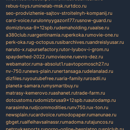
rebus-toys.ru
minelab-msk.ru
rtdco.ru
seo-prodvizhenie-sajtov-stroitelnyh-kompanij.ru
card-voice.ru
rulonnyygazon177.ru
snow-guard.ru
domizbrusa-9x12spb.ru
demaholding.ru
aalse.ru
a380club.ru
argentinamia.ru
perkoka.ru
movie-one.ru
perk-oka.ru
g-octopus.ru
sibarchives.ru
andreislyusar.ru
naruto-x.ru
pursefactory.ru
tor-lyubov-i-grom.ru
spayderhed-2022.ru
movieone.ru
evro-dez.ru
webamator.ru
ma-absolut1.ru
avtopomosch27.ru
nv-750.ru
news-plain.ru
nertansaga.ru
delanalad.ru
dizfiles.ru
youtubefree.ru
aria-family.ru
roadli.ru
planeta-samara.ru
mysmartbuy.ru
matrasy-kemerovo.ru
ashanet.ru
trade-farm.ru
dotcustoms.ru
domizbrusa9x12spb.ru
autodamp.ru
narasimha.ru
djcommodities.ru
nv750.ru
x-ton.ru
newsplain.ru
cardvoice.ru
modopaper.ru
manunae.ru
gbget.ru
alfeihavsalnassr.ru
madoma.ru
tajuncos.ru
petrovkasports.ru
porno-online-besplatno.ru
splclub.ru