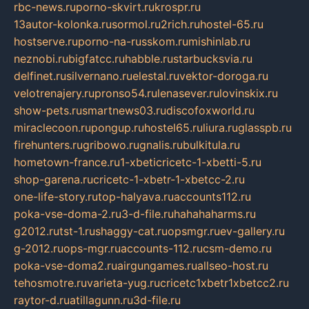
rbc-news.ru
porno-skvirt.ru
krospr.ru
13autor-kolonka.ru
sormol.ru
2rich.ru
hostel-65.ru
hostserve.ru
porno-na-russkom.ru
mishinlab.ru
neznobi.ru
bigfatcc.ru
habble.ru
starbucksvia.ru
delfinet.ru
silvernano.ru
elestal.ru
vektor-doroga.ru
velotrenajery.ru
pronso54.ru
lenasever.ru
lovinskix.ru
show-pets.ru
smartnews03.ru
discofoxworld.ru
miraclecoon.ru
pongup.ru
hostel65.ru
liura.ru
glasspb.ru
firehunters.ru
gribowo.ru
gnalis.ru
bulkitula.ru
hometown-france.ru
1-xbeticricetc-1-xbetti-5.ru
shop-garena.ru
cricetc-1-xbetr-1-xbetcc-2.ru
one-life-story.ru
top-halyava.ru
accounts112.ru
poka-vse-doma-2.ru
3-d-file.ru
hahahaharms.ru
g2012.ru
tst-1.ru
shaggy-cat.ru
opsmgr.ru
ev-gallery.ru
g-2012.ru
ops-mgr.ru
accounts-112.ru
csm-demo.ru
poka-vse-doma2.ru
airgungames.ru
allseo-host.ru
tehosmotre.ru
varieta-yug.ru
cricetc1xbetr1xbetcc2.ru
raytor-d.ru
atillagunn.ru
3d-file.ru