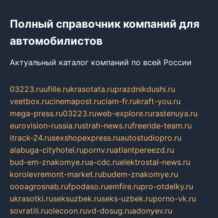
Полный справочник компаний для
автомобилистов
Актуальный каталог компаний по всей России
03223.ru
ufille.ru
krasotata.ru
prazdnikdushi.ru
veetbox.ru
cinemapost.ru
ciam-fr.ru
kraft-you.ru
mega-press.ru
03223.ru
web-explore.ru
rastenuya.ru
eurovision-russia.ru
strah-news.ru
freeride-team.ru
itrack-24.ru
sexshopexpress.ru
autostudiopro.ru
alabuga-cityhotel.ru
pornv.ru
atlantpereezd.ru
bud-em-znakomye.ru
a-cdc.ru
elektrostal-news.ru
korolevremont-market.ru
budem-znakomye.ru
oooagrosnab.ru
fpodaso.ru
emfire.ru
pro-otdelky.ru
ukrasotki.ru
seksuzbek.ru
seks-uzbek.ru
porno-vk.ru
sovratili.ru
olecoon.ru
vd-dosug.ru
adonyev.ru