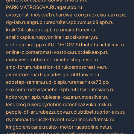
PARK-MATROSOVA.RU
agat.spb.ru
avtoyurist-moskva1.ru
hardware.org.ru
схема-авто.рф
dg-lab.ru
angrup.ru
recruiter.spb.ru
music8.spb.ru
krsk124.ru
kubok.spb.ru
romanofforex.ru
analitikaplus.ru
spyonline.ru
zosikamery.ru
sloboda-ural.pp.ru
AUTO-COM.SU
hohota.net
alimy.ru
online-z.com
aromat-vostoka.ru
otdelkaexp.ru
mobilvest.ru
bbd.net.ru
mebelshop.msk.ru
smp-forum.ru
bastion-td.ru
kosmoscreative.ru
avrmotors.ru
art-galadesign.ru
tiffany-c.ru
ecostep-samara.ru
d-p.spb.ru
галактика73.рф
sko.com.ru
davitamebel-spb.ru
fotsis.ru
tesiaes.ru
kokoroyari.spb.ru
blesna-kazan.ru
mossilver.ru
lenderoq.ru
sergeydobrin.ru
tochkazvuka.msk.ru
people-of-art.ru
bezzubova.ru
clubtibet.ru
orior-aks.ru
dynamoauto.ru
szk-favorit.ru
carlines.ru
flatnsk.ru
kingbolenskaner.ru
alex-motor.ru
astroline.net.ru