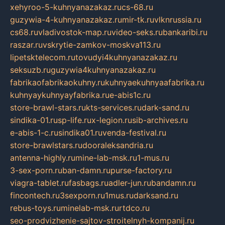
xehyroo-5-kuhnyanazakaz.ru
cs-68.ru
guzywia-4-kuhnyanazakaz.ru
mir-tk.ru
vlknrussia.ru
cs68.ru
vladivostok-map.ru
video-seks.ru
bankaribi.ru
raszar.ru
vskrytie-zamkov-moskva113.ru
lipetsktelecom.ru
tovudyi4kuhnyanazakaz.ru
seksuzb.ru
guzywia4kuhnyanazakaz.ru
fabrikaofabrikaokuhny.ru
kuhnyaekuhnyaafabrika.ru
kuhnyaykuhnyayfabrika.ru
e-abis1c.ru
store-brawl-stars.ru
kts-services.ru
dark-sand.ru
sindika-01.ru
sp-life.ru
x-legion.ru
sib-archives.ru
e-abis-1-c.ru
sindika01.ru
venda-festival.ru
store-brawlstars.ru
dooraleksandria.ru
antenna-highly.ru
mine-lab-msk.ru
1-mus.ru
3-sex-porn.ru
ban-damn.ru
purse-factory.ru
viagra-tablet.ru
fasbags.ru
adler-jun.ru
bandamn.ru
fincontech.ru
3sexporn.ru
1mus.ru
darksand.ru
rebus-toys.ru
minelab-msk.ru
rtdco.ru
seo-prodvizhenie-sajtov-stroitelnyh-kompanij.ru