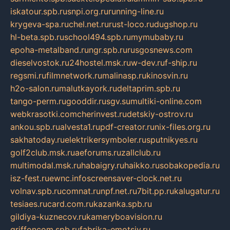
iskatour.spb.ru
snpi.org.ru
running-line.ru
krygeva-spa.ru
chel.net.ru
rust-loco.ru
dugshop.ru
hl-beta.spb.ru
school494.spb.ru
mymubaby.ru
epoha-metalband.ru
ngr.spb.ru
rusgosnews.com
dieselvostok.ru
24hostel.msk.ru
w-dev.ru
f-ship.ru
regsmi.ru
filmnetwork.ru
malinasp.ru
kinosvin.ru
h2o-salon.ru
malutkayork.ru
deltaprim.spb.ru
tango-perm.ru
gooddir.ru
sgv.su
multiki-online.com
webkrasotki.com
cherinvest.ru
detskiy-ostrov.ru
ankou.spb.ru
alvesta1.ru
pdf-creator.ru
nix-files.org.ru
sakhatoday.ru
elektrikersymboler.ru
sputnikyes.ru
golf2club.msk.ru
aeforums.ru
zallclub.ru
multimodal.msk.ru
habaigry.ru
haikko.ru
sobakopedia.ru
isz-fest.ru
ewnc.info
screensaver-clock.net.ru
volnav.spb.ru
comnat.ru
npf.net.ru
7bit.pp.ru
kalugatur.ru
tesiaes.ru
card.com.ru
kazanka.spb.ru
gildiya-kuznecov.ru
kameryboavision.ru
griffoncom.spb.ru
fabrika-emotsiy.ru