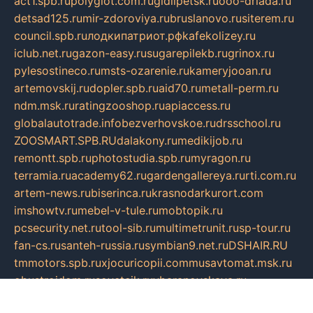
act1.spb.ru
polyglot.com.ru
gidlipetsk.ru
ooo-driada.ru
detsad125.ru
mir-zdoroviya.ru
bruslanovo.ru
siterem.ru
council.spb.ru
лодкипатриот.рф
kafekolizey.ru
iclub.net.ru
gazon-easy.ru
sugarepilekb.ru
grinox.ru
pylesostineco.ru
msts-ozarenie.ru
kameryjooan.ru
artemovskij.ru
dopler.spb.ru
aid70.ru
metall-perm.ru
ndm.msk.ru
ratingzooshop.ru
apiaccess.ru
globalautotrade.info
bezverhovskoe.ru
drsschool.ru
ZOOSMART.SPB.RU
dalakony.ru
medikijob.ru
remontt.spb.ru
photostudia.spb.ru
myragon.ru
terramia.ru
academy62.ru
gardengallereya.ru
rti.com.ru
artem-news.ru
biserinca.ru
krasnodarkurort.com
imshowtv.ru
mebel-v-tule.ru
mobtopik.ru
pcsecurity.net.ru
tool-sib.ru
multimetrunit.ru
sp-tour.ru
fan-cs.ru
santeh-russia.ru
symbian9.net.ru
DSHAIR.RU
tmmotors.spb.ru
xjocuricopii.com
musavtomat.msk.ru
obustrojdom.ru
sovetcik.ru
ybaranovskaya.ru
ppknews.ru
cult-alshei.ru
JAPANRUSSIA.RU