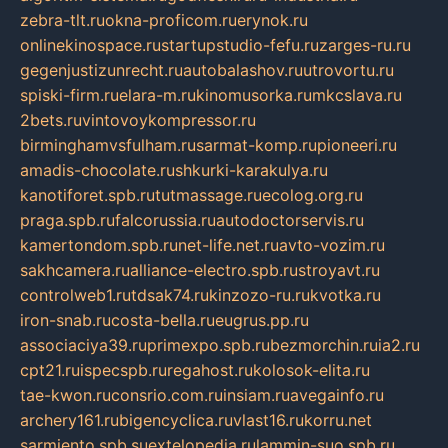
zebra-tlt.ru
okna-proficom.ru
erynok.ru
onlinekinospace.ru
startupstudio-fefu.ru
zarges-ru.ru
gegenjustizunrecht.ru
autobalashov.ru
utrovortu.ru
spiski-firm.ru
elara-m.ru
kinomusorka.ru
mkcslava.ru
2bets.ru
vintovoykompressor.ru
birminghamvsfulham.ru
sarmat-komp.ru
pioneeri.ru
amadis-chocolate.ru
shkurki-karakulya.ru
kanotiforet.spb.ru
tutmassage.ru
ecolog.org.ru
praga.spb.ru
falcorussia.ru
autodoctorservis.ru
kamertondom.spb.ru
net-life.net.ru
avto-vozim.ru
sakhcamera.ru
alliance-electro.spb.ru
stroyavt.ru
controlweb1.ru
tdsak74.ru
kinzozo-ru.ru
kvotka.ru
iron-snab.ru
costa-bella.ru
eugrus.pp.ru
associaciya39.ru
primexpo.spb.ru
bezmorchin.ru
ia2.ru
cpt21.ru
ispecspb.ru
regahost.ru
kolosok-elita.ru
tae-kwon.ru
consrio.com.ru
insiam.ru
avegainfo.ru
archery161.ru
bigencyclica.ru
vlast16.ru
korru.net
sarmiento.spb.su
extelopedia.ru
lammin-suo.spb.ru