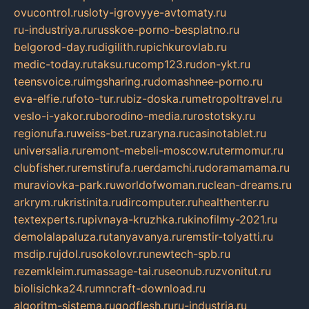
ovucontrol.ru
sloty-igrovyye-avtomaty.ru
ru-industriya.ru
russkoe-porno-besplatno.ru
belgorod-day.ru
digilith.ru
pichkurovlab.ru
medic-today.ru
taksu.ru
comp123.ru
don-ykt.ru
teensvoice.ru
imgsharing.ru
domashnee-porno.ru
eva-elfie.ru
foto-tur.ru
biz-doska.ru
metropoltravel.ru
veslo-i-yakor.ru
borodino-media.ru
rostotsky.ru
regionufa.ru
weiss-bet.ru
zaryna.ru
casinotablet.ru
universalia.ru
remont-mebeli-moscow.ru
termomur.ru
clubfisher.ru
remstirufa.ru
erdamchi.ru
doramamama.ru
muraviovka-park.ru
worldofwoman.ru
clean-dreams.ru
arkrym.ru
kristinita.ru
dircomputer.ru
healthenter.ru
textexperts.ru
pivnaya-kruzhka.ru
kinofilmy-2021.ru
demolalapaluza.ru
tanyavanya.ru
remstir-tolyatti.ru
msdip.ru
jdol.ru
sokolovr.ru
newtech-spb.ru
rezemkleim.ru
massage-tai.ru
seonub.ru
zvonitut.ru
biolisichka24.ru
mncraft-download.ru
algoritm-sistema.ru
godflesh.ru
ru-industria.ru