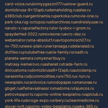
card-voice.ru
rulonnyygazon177.ru
snow-guard.ru
domizbrusa-9x12spb.ru
demaholding.ru
aalse.ru
a380club.ru
argentinamia.ru
perkoka.ru
movie-one.ru
perk-oka.ru
g-octopus.ru
sibarchives.ru
andreislyusar.ru
naruto-x.ru
pursefactory.ru
tor-lyubov-i-grom.ru
spayderhed-2022.ru
movieone.ru
evro-dez.ru
webamator.ru
ma-absolut1.ru
avtopomosch27.ru
nv-750.ru
news-plain.ru
nertansaga.ru
delanalad.ru
dizfiles.ru
youtubefree.ru
aria-family.ru
roadli.ru
planeta-samara.ru
mysmartbuy.ru
matrasy-kemerovo.ru
ashanet.ru
trade-farm.ru
dotcustoms.ru
domizbrusa9x12spb.ru
autodamp.ru
narasimha.ru
djcommodities.ru
nv750.ru
x-ton.ru
newsplain.ru
cardvoice.ru
modopaper.ru
manunae.ru
gbget.ru
alfeihavsalnassr.ru
madoma.ru
tajuncos.ru
petrovkasports.ru
porno-online-besplatno.ru
splclub.ru
york-life.ru
doroga-expo.ru
ribery.ru
cleanmedicine.ru
slovar-ivrit.ru
porno-video-besplatno.ru
seks-365.ru