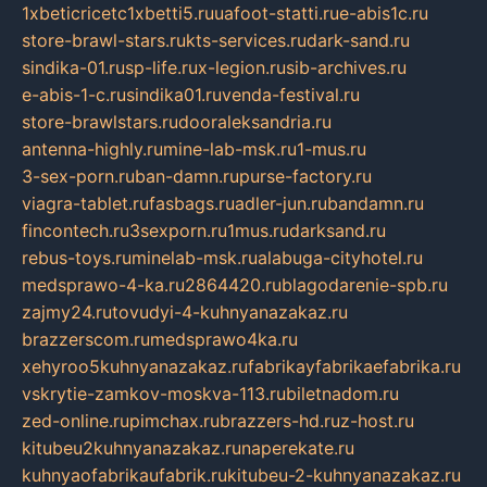
1xbeticricetc1xbetti5.ru
uafoot-statti.ru
e-abis1c.ru
store-brawl-stars.ru
kts-services.ru
dark-sand.ru
sindika-01.ru
sp-life.ru
x-legion.ru
sib-archives.ru
e-abis-1-c.ru
sindika01.ru
venda-festival.ru
store-brawlstars.ru
dooraleksandria.ru
antenna-highly.ru
mine-lab-msk.ru
1-mus.ru
3-sex-porn.ru
ban-damn.ru
purse-factory.ru
viagra-tablet.ru
fasbags.ru
adler-jun.ru
bandamn.ru
fincontech.ru
3sexporn.ru
1mus.ru
darksand.ru
rebus-toys.ru
minelab-msk.ru
alabuga-cityhotel.ru
medsprawo-4-ka.ru
2864420.ru
blagodarenie-spb.ru
zajmy24.ru
tovudyi-4-kuhnyanazakaz.ru
brazzerscom.ru
medsprawo4ka.ru
xehyroo5kuhnyanazakaz.ru
fabrikayfabrikaefabrika.ru
vskrytie-zamkov-moskva-113.ru
biletnadom.ru
zed-online.ru
pimchax.ru
brazzers-hd.ru
z-host.ru
kitubeu2kuhnyanazakaz.ru
naperekate.ru
kuhnyaofabrikaufabrik.ru
kitubeu-2-kuhnyanazakaz.ru