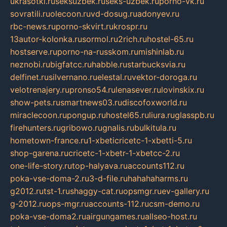
ukrasotki.ru
seksuzbek.ru
seks-uzbek.ru
porno-vk.ru
sovratili.ru
olecoon.ru
vd-dosug.ru
adonyev.ru
rbc-news.ru
porno-skvirt.ru
krospr.ru
13autor-kolonka.ru
sormol.ru
2rich.ru
hostel-65.ru
hostserve.ru
porno-na-russkom.ru
mishinlab.ru
neznobi.ru
bigfatcc.ru
habble.ru
starbucksvia.ru
delfinet.ru
silvernano.ru
elestal.ru
vektor-doroga.ru
velotrenajery.ru
pronso54.ru
lenasever.ru
lovinskix.ru
show-pets.ru
smartnews03.ru
discofoxworld.ru
miraclecoon.ru
pongup.ru
hostel65.ru
liura.ru
glasspb.ru
firehunters.ru
gribowo.ru
gnalis.ru
bulkitula.ru
hometown-france.ru
1-xbeticricetc-1-xbetti-5.ru
shop-garena.ru
cricetc-1-xbetr-1-xbetcc-2.ru
one-life-story.ru
top-halyava.ru
accounts112.ru
poka-vse-doma-2.ru
3-d-file.ru
hahahaharms.ru
g2012.ru
tst-1.ru
shaggy-cat.ru
opsmgr.ru
ev-gallery.ru
g-2012.ru
ops-mgr.ru
accounts-112.ru
csm-demo.ru
poka-vse-doma2.ru
airgungames.ru
allseo-host.ru