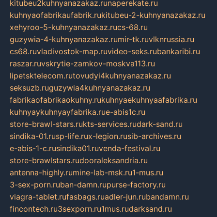
kitubeu2kuhnyanazakaz.ru
naperekate.ru
kuhnyaofabrikaufabrik.ru
kitubeu-2-kuhnyanazakaz.ru
xehyroo-5-kuhnyanazakaz.ru
cs-68.ru
guzywia-4-kuhnyanazakaz.ru
mir-tk.ru
vlknrussia.ru
cs68.ru
vladivostok-map.ru
video-seks.ru
bankaribi.ru
raszar.ru
vskrytie-zamkov-moskva113.ru
lipetsktelecom.ru
tovudyi4kuhnyanazakaz.ru
seksuzb.ru
guzywia4kuhnyanazakaz.ru
fabrikaofabrikaokuhny.ru
kuhnyaekuhnyaafabrika.ru
kuhnyaykuhnyayfabrika.ru
e-abis1c.ru
store-brawl-stars.ru
kts-services.ru
dark-sand.ru
sindika-01.ru
sp-life.ru
x-legion.ru
sib-archives.ru
e-abis-1-c.ru
sindika01.ru
venda-festival.ru
store-brawlstars.ru
dooraleksandria.ru
antenna-highly.ru
mine-lab-msk.ru
1-mus.ru
3-sex-porn.ru
ban-damn.ru
purse-factory.ru
viagra-tablet.ru
fasbags.ru
adler-jun.ru
bandamn.ru
fincontech.ru
3sexporn.ru
1mus.ru
darksand.ru