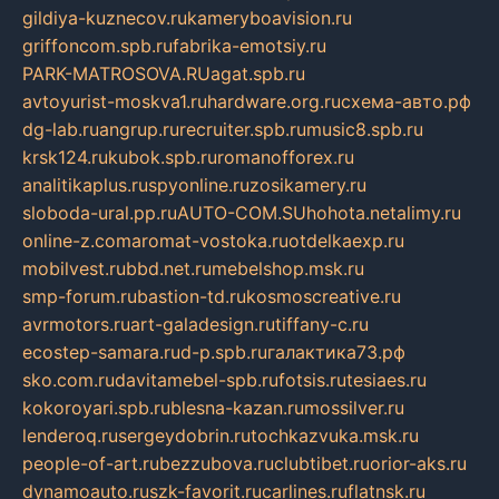
gildiya-kuznecov.ru
kameryboavision.ru
griffoncom.spb.ru
fabrika-emotsiy.ru
PARK-MATROSOVA.RU
agat.spb.ru
avtoyurist-moskva1.ru
hardware.org.ru
схема-авто.рф
dg-lab.ru
angrup.ru
recruiter.spb.ru
music8.spb.ru
krsk124.ru
kubok.spb.ru
romanofforex.ru
analitikaplus.ru
spyonline.ru
zosikamery.ru
sloboda-ural.pp.ru
AUTO-COM.SU
hohota.net
alimy.ru
online-z.com
aromat-vostoka.ru
otdelkaexp.ru
mobilvest.ru
bbd.net.ru
mebelshop.msk.ru
smp-forum.ru
bastion-td.ru
kosmoscreative.ru
avrmotors.ru
art-galadesign.ru
tiffany-c.ru
ecostep-samara.ru
d-p.spb.ru
галактика73.рф
sko.com.ru
davitamebel-spb.ru
fotsis.ru
tesiaes.ru
kokoroyari.spb.ru
blesna-kazan.ru
mossilver.ru
lenderoq.ru
sergeydobrin.ru
tochkazvuka.msk.ru
people-of-art.ru
bezzubova.ru
clubtibet.ru
orior-aks.ru
dynamoauto.ru
szk-favorit.ru
carlines.ru
flatnsk.ru