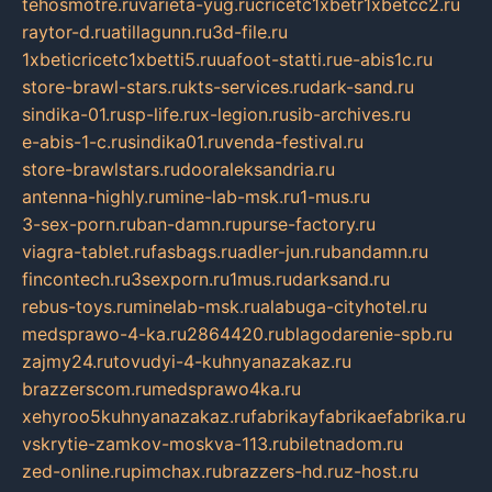
tehosmotre.ru
varieta-yug.ru
cricetc1xbetr1xbetcc2.ru
raytor-d.ru
atillagunn.ru
3d-file.ru
1xbeticricetc1xbetti5.ru
uafoot-statti.ru
e-abis1c.ru
store-brawl-stars.ru
kts-services.ru
dark-sand.ru
sindika-01.ru
sp-life.ru
x-legion.ru
sib-archives.ru
e-abis-1-c.ru
sindika01.ru
venda-festival.ru
store-brawlstars.ru
dooraleksandria.ru
antenna-highly.ru
mine-lab-msk.ru
1-mus.ru
3-sex-porn.ru
ban-damn.ru
purse-factory.ru
viagra-tablet.ru
fasbags.ru
adler-jun.ru
bandamn.ru
fincontech.ru
3sexporn.ru
1mus.ru
darksand.ru
rebus-toys.ru
minelab-msk.ru
alabuga-cityhotel.ru
medsprawo-4-ka.ru
2864420.ru
blagodarenie-spb.ru
zajmy24.ru
tovudyi-4-kuhnyanazakaz.ru
brazzerscom.ru
medsprawo4ka.ru
xehyroo5kuhnyanazakaz.ru
fabrikayfabrikaefabrika.ru
vskrytie-zamkov-moskva-113.ru
biletnadom.ru
zed-online.ru
pimchax.ru
brazzers-hd.ru
z-host.ru