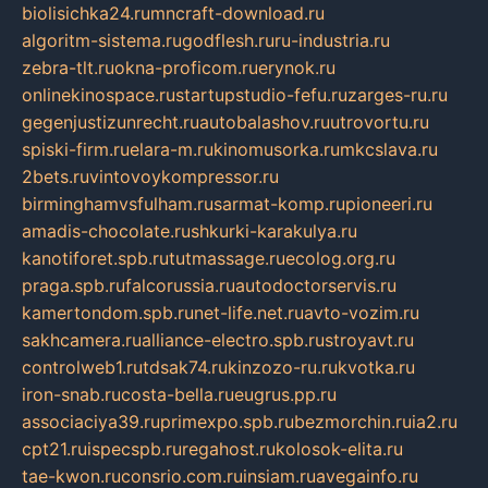
biolisichka24.ru
mncraft-download.ru
algoritm-sistema.ru
godflesh.ru
ru-industria.ru
zebra-tlt.ru
okna-proficom.ru
erynok.ru
onlinekinospace.ru
startupstudio-fefu.ru
zarges-ru.ru
gegenjustizunrecht.ru
autobalashov.ru
utrovortu.ru
spiski-firm.ru
elara-m.ru
kinomusorka.ru
mkcslava.ru
2bets.ru
vintovoykompressor.ru
birminghamvsfulham.ru
sarmat-komp.ru
pioneeri.ru
amadis-chocolate.ru
shkurki-karakulya.ru
kanotiforet.spb.ru
tutmassage.ru
ecolog.org.ru
praga.spb.ru
falcorussia.ru
autodoctorservis.ru
kamertondom.spb.ru
net-life.net.ru
avto-vozim.ru
sakhcamera.ru
alliance-electro.spb.ru
stroyavt.ru
controlweb1.ru
tdsak74.ru
kinzozo-ru.ru
kvotka.ru
iron-snab.ru
costa-bella.ru
eugrus.pp.ru
associaciya39.ru
primexpo.spb.ru
bezmorchin.ru
ia2.ru
cpt21.ru
ispecspb.ru
regahost.ru
kolosok-elita.ru
tae-kwon.ru
consrio.com.ru
insiam.ru
avegainfo.ru