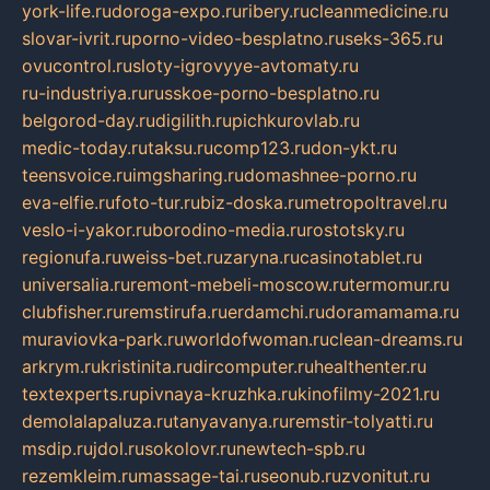
york-life.ru
doroga-expo.ru
ribery.ru
cleanmedicine.ru
slovar-ivrit.ru
porno-video-besplatno.ru
seks-365.ru
ovucontrol.ru
sloty-igrovyye-avtomaty.ru
ru-industriya.ru
russkoe-porno-besplatno.ru
belgorod-day.ru
digilith.ru
pichkurovlab.ru
medic-today.ru
taksu.ru
comp123.ru
don-ykt.ru
teensvoice.ru
imgsharing.ru
domashnee-porno.ru
eva-elfie.ru
foto-tur.ru
biz-doska.ru
metropoltravel.ru
veslo-i-yakor.ru
borodino-media.ru
rostotsky.ru
regionufa.ru
weiss-bet.ru
zaryna.ru
casinotablet.ru
universalia.ru
remont-mebeli-moscow.ru
termomur.ru
clubfisher.ru
remstirufa.ru
erdamchi.ru
doramamama.ru
muraviovka-park.ru
worldofwoman.ru
clean-dreams.ru
arkrym.ru
kristinita.ru
dircomputer.ru
healthenter.ru
textexperts.ru
pivnaya-kruzhka.ru
kinofilmy-2021.ru
demolalapaluza.ru
tanyavanya.ru
remstir-tolyatti.ru
msdip.ru
jdol.ru
sokolovr.ru
newtech-spb.ru
rezemkleim.ru
massage-tai.ru
seonub.ru
zvonitut.ru