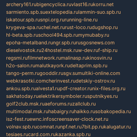
archery161.ru
bigencyclica.ru
vlast16.ru
korru.net
sarmiento.spb.su
extelopedia.ru
lammin-suo.spb.ru
iskatour.spb.ru
snpi.org.ru
running-line.ru
krygeva-spa.ru
chel.net.ru
rust-loco.ru
dugshop.ru
hl-beta.spb.ru
school494.spb.ru
mymubaby.ru
epoha-metalband.ru
ngr.spb.ru
rusgosnews.com
dieselvostok.ru
24hostel.msk.ru
w-dev.ru
f-ship.ru
regsmi.ru
filmnetwork.ru
malinasp.ru
kinosvin.ru
h2o-salon.ru
malutkayork.ru
deltaprim.spb.ru
tango-perm.ru
gooddir.ru
sgv.su
multiki-online.com
webkrasotki.com
cherinvest.ru
detskiy-ostrov.ru
ankou.spb.ru
alvesta1.ru
pdf-creator.ru
nix-files.org.ru
sakhatoday.ru
elektrikersymboler.ru
sputnikyes.ru
golf2club.msk.ru
aeforums.ru
zallclub.ru
multimodal.msk.ru
habaigry.ru
haikko.ru
sobakopedia.ru
isz-fest.ru
ewnc.info
screensaver-clock.net.ru
volnav.spb.ru
comnat.ru
npf.net.ru
7bit.pp.ru
kalugatur.ru
tesiaes.ru
card.com.ru
kazanka.spb.ru