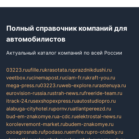
Полный справочник компаний для
автомобилистов
Актуальный каталог компаний по всей России
03223.ru
ufille.ru
krasotata.ru
prazdnikdushi.ru
veetbox.ru
cinemapost.ru
ciam-fr.ru
kraft-you.ru
mega-press.ru
03223.ru
web-explore.ru
rastenuya.ru
eurovision-russia.ru
strah-news.ru
freeride-team.ru
itrack-24.ru
sexshopexpress.ru
autostudiopro.ru
alabuga-cityhotel.ru
pornv.ru
atlantpereezd.ru
bud-em-znakomye.ru
a-cdc.ru
elektrostal-news.ru
korolevremont-market.ru
budem-znakomye.ru
oooagrosnab.ru
fpodaso.ru
emfire.ru
pro-otdelky.ru