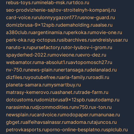
rebus-toys.ru
minelab-msk.ru
rtdco.ru
seo-prodvizhenie-sajtov-stroitelnyh-kompanij.ru
card-voice.ru
rulonnyygazon177.ru
snow-guard.ru
domizbrusa-9x12spb.ru
demaholding.ru
aalse.ru
a380club.ru
argentinamia.ru
perkoka.ru
movie-one.ru
perk-oka.ru
g-octopus.ru
sibarchives.ru
andreislyusar.ru
naruto-x.ru
pursefactory.ru
tor-lyubov-i-grom.ru
spayderhed-2022.ru
movieone.ru
evro-dez.ru
webamator.ru
ma-absolut1.ru
avtopomosch27.ru
nv-750.ru
news-plain.ru
nertansaga.ru
delanalad.ru
dizfiles.ru
youtubefree.ru
aria-family.ru
roadli.ru
planeta-samara.ru
mysmartbuy.ru
matrasy-kemerovo.ru
ashanet.ru
trade-farm.ru
dotcustoms.ru
domizbrusa9x12spb.ru
autodamp.ru
narasimha.ru
djcommodities.ru
nv750.ru
x-ton.ru
newsplain.ru
cardvoice.ru
modopaper.ru
manunae.ru
gbget.ru
alfeihavsalnassr.ru
madoma.ru
tajuncos.ru
petrovkasports.ru
porno-online-besplatno.ru
splclub.ru