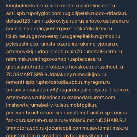
kingbolenskaner.ru
alex-motor.ru
astroline.net.ru
act1.spb.ru
polyglot.com.ru
gidlipetsk.ru
ooo-driada.ru
detsad125.ru
mir-zdoroviya.ru
bruslanovo.ru
siterem.ru
council.spb.ru
лодкипатриот.рф
kafekolizey.ru
iclub.net.ru
gazon-easy.ru
sugarepilekb.ru
grinox.ru
pylesostineco.ru
msts-ozarenie.ru
kameryjooan.ru
artemovskij.ru
dopler.spb.ru
aid70.ru
metall-perm.ru
ndm.msk.ru
ratingzooshop.ru
apiaccess.ru
globalautotrade.info
bezverhovskoe.ru
drsschool.ru
ZOOSMART.SPB.RU
dalakony.ru
medikijob.ru
remontt.spb.ru
photostudia.spb.ru
myragon.ru
terramia.ru
academy62.ru
gardengallereya.ru
rti.com.ru
artem-news.ru
biserinca.ru
krasnodarkurort.com
imshowtv.ru
mebel-v-tule.ru
mobtopik.ru
pcsecurity.net.ru
tool-sib.ru
multimetrunit.ru
sp-tour.ru
fan-cs.ru
santeh-russia.ru
symbian9.net.ru
DSHAIR.RU
tmmotors.spb.ru
xjocuricopii.com
musavtomat.msk.ru
obustrojdom.ru
sovetcik.ru
ybaranovskaya.ru