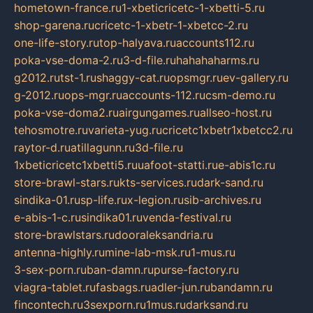
hometown-france.ru
1-xbeticricetc-1-xbetti-5.ru
shop-garena.ru
cricetc-1-xbetr-1-xbetcc-2.ru
one-life-story.ru
top-halyava.ru
accounts112.ru
poka-vse-doma-2.ru
3-d-file.ru
hahahaharms.ru
g2012.ru
tst-1.ru
shaggy-cat.ru
opsmgr.ru
ev-gallery.ru
g-2012.ru
ops-mgr.ru
accounts-112.ru
csm-demo.ru
poka-vse-doma2.ru
airgungames.ru
allseo-host.ru
tehosmotre.ru
varieta-yug.ru
cricetc1xbetr1xbetcc2.ru
raytor-d.ru
atillagunn.ru
3d-file.ru
1xbeticricetc1xbetti5.ru
uafoot-statti.ru
e-abis1c.ru
store-brawl-stars.ru
kts-services.ru
dark-sand.ru
sindika-01.ru
sp-life.ru
x-legion.ru
sib-archives.ru
e-abis-1-c.ru
sindika01.ru
venda-festival.ru
store-brawlstars.ru
dooraleksandria.ru
antenna-highly.ru
mine-lab-msk.ru
1-mus.ru
3-sex-porn.ru
ban-damn.ru
purse-factory.ru
viagra-tablet.ru
fasbags.ru
adler-jun.ru
bandamn.ru
fincontech.ru
3sexporn.ru
1mus.ru
darksand.ru