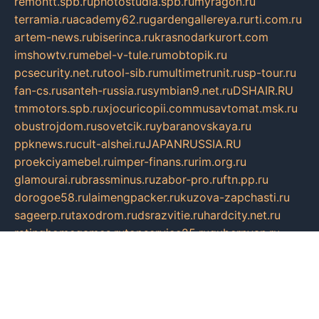
remontt.spb.ru
photostudia.spb.ru
myragon.ru
terramia.ru
academy62.ru
gardengallereya.ru
rti.com.ru
artem-news.ru
biserinca.ru
krasnodarkurort.com
imshowtv.ru
mebel-v-tule.ru
mobtopik.ru
pcsecurity.net.ru
tool-sib.ru
multimetrunit.ru
sp-tour.ru
fan-cs.ru
santeh-russia.ru
symbian9.net.ru
DSHAIR.RU
tmmotors.spb.ru
xjocuricopii.com
musavtomat.msk.ru
obustrojdom.ru
sovetcik.ru
ybaranovskaya.ru
ppknews.ru
cult-alshei.ru
JAPANRUSSIA.RU
proekciyamebel.ru
imper-finans.ru
rim.org.ru
glamourai.ru
brassminus.ru
zabor-pro.ru
ftn.pp.ru
dorogoe58.ru
laimengpacker.ru
kuzova-zapchasti.ru
sageerp.ru
taxodrom.ru
dsrazvitie.ru
hardcity.net.ru
ratinghomegames.ru
topservice25.ru
gubernyan.ru
gtglasslined.ru
ii4.ru
tssport.spb.ru
andorra24.com
blackwallstreet.ru
oboimos.ru
optim-doors.com.ru
ikuch.ru
nycr.org.ru
npa21.ru
vremya-ch.spb.ru
desert000.ru
ivtorgi.ru
ifiori.ru
catalog-statei.ru