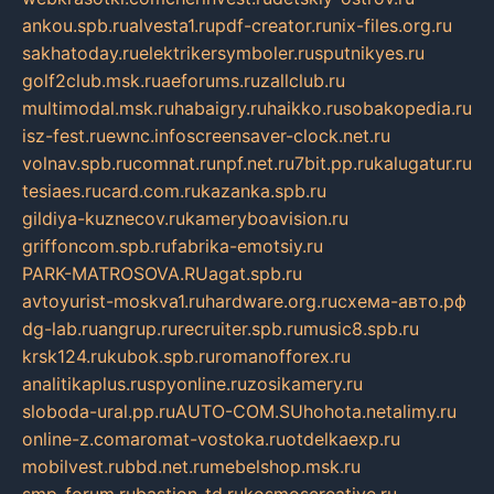
ankou.spb.ru
alvesta1.ru
pdf-creator.ru
nix-files.org.ru
sakhatoday.ru
elektrikersymboler.ru
sputnikyes.ru
golf2club.msk.ru
aeforums.ru
zallclub.ru
multimodal.msk.ru
habaigry.ru
haikko.ru
sobakopedia.ru
isz-fest.ru
ewnc.info
screensaver-clock.net.ru
volnav.spb.ru
comnat.ru
npf.net.ru
7bit.pp.ru
kalugatur.ru
tesiaes.ru
card.com.ru
kazanka.spb.ru
gildiya-kuznecov.ru
kameryboavision.ru
griffoncom.spb.ru
fabrika-emotsiy.ru
PARK-MATROSOVA.RU
agat.spb.ru
avtoyurist-moskva1.ru
hardware.org.ru
схема-авто.рф
dg-lab.ru
angrup.ru
recruiter.spb.ru
music8.spb.ru
krsk124.ru
kubok.spb.ru
romanofforex.ru
analitikaplus.ru
spyonline.ru
zosikamery.ru
sloboda-ural.pp.ru
AUTO-COM.SU
hohota.net
alimy.ru
online-z.com
aromat-vostoka.ru
otdelkaexp.ru
mobilvest.ru
bbd.net.ru
mebelshop.msk.ru