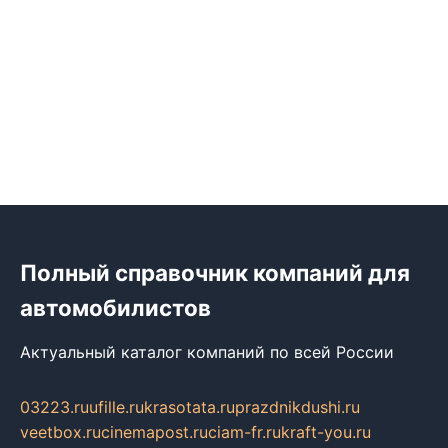
Полный справочник компаний для
автомобилистов
Актуальный каталог компаний по всей России
03223.ru
ufille.ru
krasotata.ru
prazdnikdushi.ru
veetbox.ru
cinemapost.ru
ciam-fr.ru
kraft-you.ru