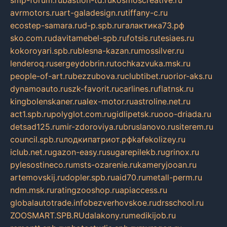
smp-forum.ru
bastion-td.ru
kosmoscreative.ru
avrmotors.ru
art-galadesign.ru
tiffany-c.ru
ecostep-samara.ru
d-p.spb.ru
галактика73.рф
sko.com.ru
davitamebel-spb.ru
fotsis.ru
tesiaes.ru
kokoroyari.spb.ru
blesna-kazan.ru
mossilver.ru
lenderoq.ru
sergeydobrin.ru
tochkazvuka.msk.ru
people-of-art.ru
bezzubova.ru
clubtibet.ru
orior-aks.ru
dynamoauto.ru
szk-favorit.ru
carlines.ru
flatnsk.ru
kingbolenskaner.ru
alex-motor.ru
astroline.net.ru
act1.spb.ru
polyglot.com.ru
gidlipetsk.ru
ooo-driada.ru
detsad125.ru
mir-zdoroviya.ru
bruslanovo.ru
siterem.ru
council.spb.ru
лодкипатриот.рф
kafekolizey.ru
iclub.net.ru
gazon-easy.ru
sugarepilekb.ru
grinox.ru
pylesostineco.ru
msts-ozarenie.ru
kameryjooan.ru
artemovskij.ru
dopler.spb.ru
aid70.ru
metall-perm.ru
ndm.msk.ru
ratingzooshop.ru
apiaccess.ru
globalautotrade.info
bezverhovskoe.ru
drsschool.ru
ZOOSMART.SPB.RU
dalakony.ru
medikijob.ru