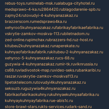
rebus-toys.ru
minelab-msk.ru
alabuga-cityhotel.ru
medsprawo-4-ka.ru
2864420.ru
blagodarenie-spb.ru
zajmy24.ru
tovudyi-4-kuhnyanazakaz.ru
brazzerscom.ru
medsprawo4ka.ru
xehyroo5kuhnyanazakaz.ru
fabrikayfabrikaefabrika.ru
vskrytie-zamkov-moskva-113.ru
biletnadom.ru
zed-online.ru
pimchax.ru
brazzers-hd.ru
z-host.ru
kitubeu2kuhnyanazakaz.ru
naperekate.ru
kuhnyaofabrikaufabrik.ru
kitubeu-2-kuhnyanazakaz.ru
xehyroo-5-kuhnyanazakaz.ru
cs-68.ru
guzywia-4-kuhnyanazakaz.ru
mir-tk.ru
vlknrussia.ru
cs68.ru
vladivostok-map.ru
video-seks.ru
bankaribi.ru
raszar.ru
vskrytie-zamkov-moskva113.ru
lipetsktelecom.ru
tovudyi4kuhnyanazakaz.ru
seksuzb.ru
guzywia4kuhnyanazakaz.ru
fabrikaofabrikaokuhny.ru
kuhnyaekuhnyaafabrika.ru
kuhnyaykuhnyayfabrika.ru
e-abis1c.ru
store-brawl-stars.ru
kts-services.ru
dark-sand.ru