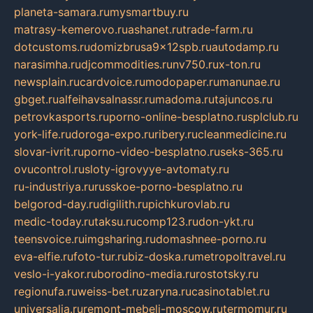
planeta-samara.ru
mysmartbuy.ru
matrasy-kemerovo.ru
ashanet.ru
trade-farm.ru
dotcustoms.ru
domizbrusa9x12spb.ru
autodamp.ru
narasimha.ru
djcommodities.ru
nv750.ru
x-ton.ru
newsplain.ru
cardvoice.ru
modopaper.ru
manunae.ru
gbget.ru
alfeihavsalnassr.ru
madoma.ru
tajuncos.ru
petrovkasports.ru
porno-online-besplatno.ru
splclub.ru
york-life.ru
doroga-expo.ru
ribery.ru
cleanmedicine.ru
slovar-ivrit.ru
porno-video-besplatno.ru
seks-365.ru
ovucontrol.ru
sloty-igrovyye-avtomaty.ru
ru-industriya.ru
russkoe-porno-besplatno.ru
belgorod-day.ru
digilith.ru
pichkurovlab.ru
medic-today.ru
taksu.ru
comp123.ru
don-ykt.ru
teensvoice.ru
imgsharing.ru
domashnee-porno.ru
eva-elfie.ru
foto-tur.ru
biz-doska.ru
metropoltravel.ru
veslo-i-yakor.ru
borodino-media.ru
rostotsky.ru
regionufa.ru
weiss-bet.ru
zaryna.ru
casinotablet.ru
universalia.ru
remont-mebeli-moscow.ru
termomur.ru