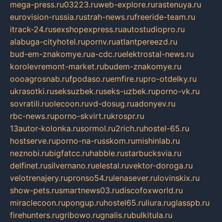
mega-press.ru
03223.ru
web-explore.ru
rastenuya.ru
eurovision-russia.ru
strah-news.ru
freeride-team.ru
itrack-24.ru
sexshopexpress.ru
autostudiopro.ru
alabuga-cityhotel.ru
pornv.ru
atlantpereezd.ru
bud-em-znakomye.ru
a-cdc.ru
elektrostal-news.ru
korolevremont-market.ru
budem-znakomye.ru
oooagrosnab.ru
fpodaso.ru
emfire.ru
pro-otdelky.ru
ukrasotki.ru
seksuzbek.ru
seks-uzbek.ru
porno-vk.ru
sovratili.ru
olecoon.ru
vd-dosug.ru
adonyev.ru
rbc-news.ru
porno-skvirt.ru
krospr.ru
13autor-kolonka.ru
sormol.ru
2rich.ru
hostel-65.ru
hostserve.ru
porno-na-russkom.ru
mishinlab.ru
neznobi.ru
bigfatcc.ru
habble.ru
starbucksvia.ru
delfinet.ru
silvernano.ru
elestal.ru
vektor-doroga.ru
velotrenajery.ru
pronso54.ru
lenasever.ru
lovinskix.ru
show-pets.ru
smartnews03.ru
discofoxworld.ru
miraclecoon.ru
pongup.ru
hostel65.ru
liura.ru
glasspb.ru
firehunters.ru
gribowo.ru
gnalis.ru
bulkitula.ru