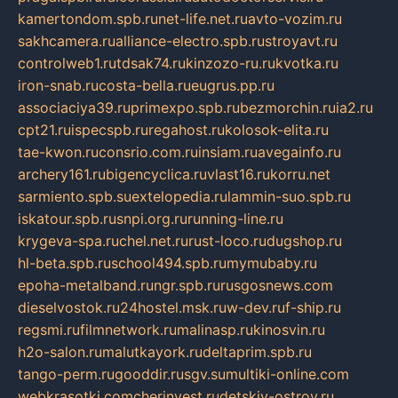
kamertondom.spb.ru
net-life.net.ru
avto-vozim.ru
sakhcamera.ru
alliance-electro.spb.ru
stroyavt.ru
controlweb1.ru
tdsak74.ru
kinzozo-ru.ru
kvotka.ru
iron-snab.ru
costa-bella.ru
eugrus.pp.ru
associaciya39.ru
primexpo.spb.ru
bezmorchin.ru
ia2.ru
cpt21.ru
ispecspb.ru
regahost.ru
kolosok-elita.ru
tae-kwon.ru
consrio.com.ru
insiam.ru
avegainfo.ru
archery161.ru
bigencyclica.ru
vlast16.ru
korru.net
sarmiento.spb.su
extelopedia.ru
lammin-suo.spb.ru
iskatour.spb.ru
snpi.org.ru
running-line.ru
krygeva-spa.ru
chel.net.ru
rust-loco.ru
dugshop.ru
hl-beta.spb.ru
school494.spb.ru
mymubaby.ru
epoha-metalband.ru
ngr.spb.ru
rusgosnews.com
dieselvostok.ru
24hostel.msk.ru
w-dev.ru
f-ship.ru
regsmi.ru
filmnetwork.ru
malinasp.ru
kinosvin.ru
h2o-salon.ru
malutkayork.ru
deltaprim.spb.ru
tango-perm.ru
gooddir.ru
sgv.su
multiki-online.com
webkrasotki.com
cherinvest.ru
detskiy-ostrov.ru