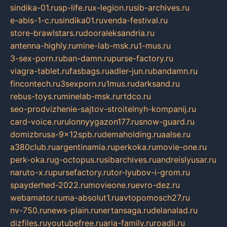
sindika-01.ru
sp-life.ru
x-legion.ru
sib-archives.ru
e-abis-1-c.ru
sindika01.ru
venda-festival.ru
store-brawlstars.ru
dooraleksandria.ru
antenna-highly.ru
mine-lab-msk.ru
1-mus.ru
3-sex-porn.ru
ban-damn.ru
purse-factory.ru
viagra-tablet.ru
fasbags.ru
adler-jun.ru
bandamn.ru
fincontech.ru
3sexporn.ru
1mus.ru
darksand.ru
rebus-toys.ru
minelab-msk.ru
rtdco.ru
seo-prodvizhenie-sajtov-stroitelnyh-kompanij.ru
card-voice.ru
rulonnyygazon177.ru
snow-guard.ru
domizbrusa-9x12spb.ru
demaholding.ru
aalse.ru
a380club.ru
argentinamia.ru
perkoka.ru
movie-one.ru
perk-oka.ru
g-octopus.ru
sibarchives.ru
andreislyusar.ru
naruto-x.ru
pursefactory.ru
tor-lyubov-i-grom.ru
spayderhed-2022.ru
movieone.ru
evro-dez.ru
webamator.ru
ma-absolut1.ru
avtopomosch27.ru
nv-750.ru
news-plain.ru
nertansaga.ru
delanalad.ru
dizfiles.ru
youtubefree.ru
aria-family.ru
roadli.ru