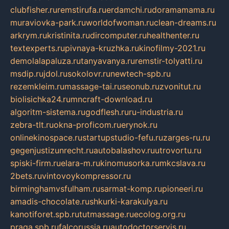
clubfisher.ru
remstirufa.ru
erdamchi.ru
doramamama.ru
muraviovka-park.ru
worldofwoman.ru
clean-dreams.ru
arkrym.ru
kristinita.ru
dircomputer.ru
healthenter.ru
textexperts.ru
pivnaya-kruzhka.ru
kinofilmy-2021.ru
demolalapaluza.ru
tanyavanya.ru
remstir-tolyatti.ru
msdip.ru
jdol.ru
sokolovr.ru
newtech-spb.ru
rezemkleim.ru
massage-tai.ru
seonub.ru
zvonitut.ru
biolisichka24.ru
mncraft-download.ru
algoritm-sistema.ru
godflesh.ru
ru-industria.ru
zebra-tlt.ru
okna-proficom.ru
erynok.ru
onlinekinospace.ru
startupstudio-fefu.ru
zarges-ru.ru
gegenjustizunrecht.ru
autobalashov.ru
utrovortu.ru
spiski-firm.ru
elara-m.ru
kinomusorka.ru
mkcslava.ru
2bets.ru
vintovoykompressor.ru
birminghamvsfulham.ru
sarmat-komp.ru
pioneeri.ru
amadis-chocolate.ru
shkurki-karakulya.ru
kanotiforet.spb.ru
tutmassage.ru
ecolog.org.ru
praga.spb.ru
falcorussia.ru
autodoctorservis.ru