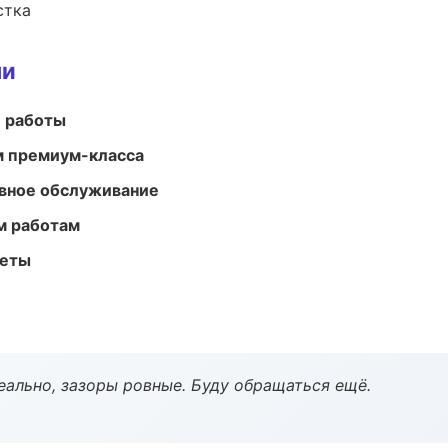
стка
ми
е работы
м премиум-класса
вное обслуживание
м работам
меты
еально, зазоры ровные. Буду обращаться ещё.