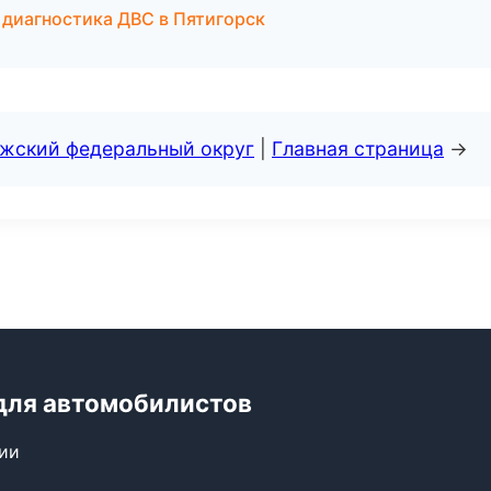
 диагностика ДВС в Пятигорск
лжский федеральный округ
|
Главная страница
→
для автомобилистов
сии