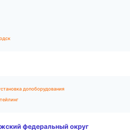
водск
 установка допоборудования
етейлинг
лжский федеральный округ