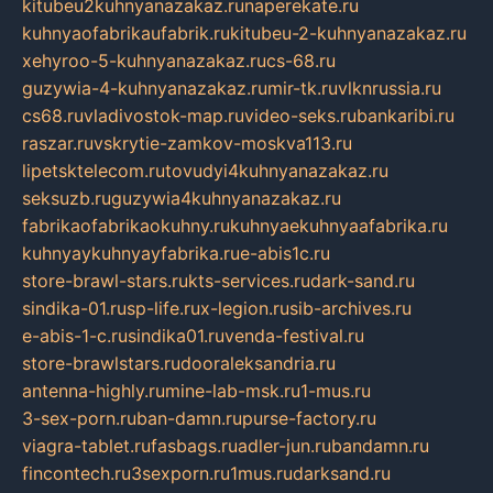
kitubeu2kuhnyanazakaz.ru
naperekate.ru
kuhnyaofabrikaufabrik.ru
kitubeu-2-kuhnyanazakaz.ru
xehyroo-5-kuhnyanazakaz.ru
cs-68.ru
guzywia-4-kuhnyanazakaz.ru
mir-tk.ru
vlknrussia.ru
cs68.ru
vladivostok-map.ru
video-seks.ru
bankaribi.ru
raszar.ru
vskrytie-zamkov-moskva113.ru
lipetsktelecom.ru
tovudyi4kuhnyanazakaz.ru
seksuzb.ru
guzywia4kuhnyanazakaz.ru
fabrikaofabrikaokuhny.ru
kuhnyaekuhnyaafabrika.ru
kuhnyaykuhnyayfabrika.ru
e-abis1c.ru
store-brawl-stars.ru
kts-services.ru
dark-sand.ru
sindika-01.ru
sp-life.ru
x-legion.ru
sib-archives.ru
e-abis-1-c.ru
sindika01.ru
venda-festival.ru
store-brawlstars.ru
dooraleksandria.ru
antenna-highly.ru
mine-lab-msk.ru
1-mus.ru
3-sex-porn.ru
ban-damn.ru
purse-factory.ru
viagra-tablet.ru
fasbags.ru
adler-jun.ru
bandamn.ru
fincontech.ru
3sexporn.ru
1mus.ru
darksand.ru