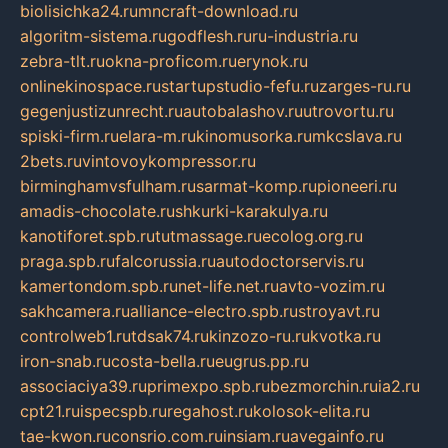
biolisichka24.ru
mncraft-download.ru
algoritm-sistema.ru
godflesh.ru
ru-industria.ru
zebra-tlt.ru
okna-proficom.ru
erynok.ru
onlinekinospace.ru
startupstudio-fefu.ru
zarges-ru.ru
gegenjustizunrecht.ru
autobalashov.ru
utrovortu.ru
spiski-firm.ru
elara-m.ru
kinomusorka.ru
mkcslava.ru
2bets.ru
vintovoykompressor.ru
birminghamvsfulham.ru
sarmat-komp.ru
pioneeri.ru
amadis-chocolate.ru
shkurki-karakulya.ru
kanotiforet.spb.ru
tutmassage.ru
ecolog.org.ru
praga.spb.ru
falcorussia.ru
autodoctorservis.ru
kamertondom.spb.ru
net-life.net.ru
avto-vozim.ru
sakhcamera.ru
alliance-electro.spb.ru
stroyavt.ru
controlweb1.ru
tdsak74.ru
kinzozo-ru.ru
kvotka.ru
iron-snab.ru
costa-bella.ru
eugrus.pp.ru
associaciya39.ru
primexpo.spb.ru
bezmorchin.ru
ia2.ru
cpt21.ru
ispecspb.ru
regahost.ru
kolosok-elita.ru
tae-kwon.ru
consrio.com.ru
insiam.ru
avegainfo.ru