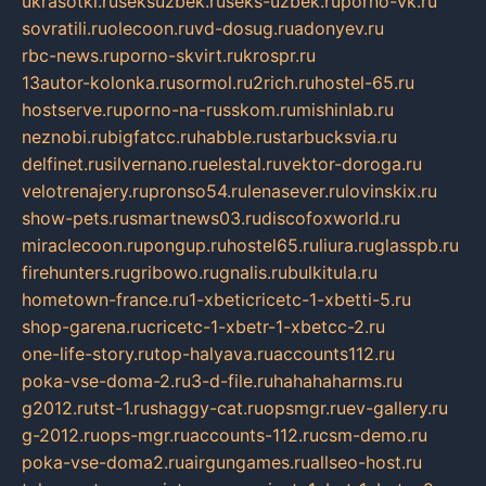
ukrasotki.ru
seksuzbek.ru
seks-uzbek.ru
porno-vk.ru
sovratili.ru
olecoon.ru
vd-dosug.ru
adonyev.ru
rbc-news.ru
porno-skvirt.ru
krospr.ru
13autor-kolonka.ru
sormol.ru
2rich.ru
hostel-65.ru
hostserve.ru
porno-na-russkom.ru
mishinlab.ru
neznobi.ru
bigfatcc.ru
habble.ru
starbucksvia.ru
delfinet.ru
silvernano.ru
elestal.ru
vektor-doroga.ru
velotrenajery.ru
pronso54.ru
lenasever.ru
lovinskix.ru
show-pets.ru
smartnews03.ru
discofoxworld.ru
miraclecoon.ru
pongup.ru
hostel65.ru
liura.ru
glasspb.ru
firehunters.ru
gribowo.ru
gnalis.ru
bulkitula.ru
hometown-france.ru
1-xbeticricetc-1-xbetti-5.ru
shop-garena.ru
cricetc-1-xbetr-1-xbetcc-2.ru
one-life-story.ru
top-halyava.ru
accounts112.ru
poka-vse-doma-2.ru
3-d-file.ru
hahahaharms.ru
g2012.ru
tst-1.ru
shaggy-cat.ru
opsmgr.ru
ev-gallery.ru
g-2012.ru
ops-mgr.ru
accounts-112.ru
csm-demo.ru
poka-vse-doma2.ru
airgungames.ru
allseo-host.ru