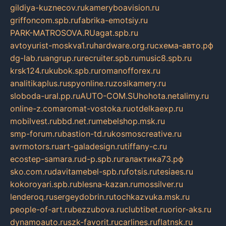
gildiya-kuznecov.ru
kameryboavision.ru
griffoncom.spb.ru
fabrika-emotsiy.ru
PARK-MATROSOVA.RU
agat.spb.ru
avtoyurist-moskva1.ru
hardware.org.ru
схема-авто.рф
dg-lab.ru
angrup.ru
recruiter.spb.ru
music8.spb.ru
krsk124.ru
kubok.spb.ru
romanofforex.ru
analitikaplus.ru
spyonline.ru
zosikamery.ru
sloboda-ural.pp.ru
AUTO-COM.SU
hohota.net
alimy.ru
online-z.com
aromat-vostoka.ru
otdelkaexp.ru
mobilvest.ru
bbd.net.ru
mebelshop.msk.ru
smp-forum.ru
bastion-td.ru
kosmoscreative.ru
avrmotors.ru
art-galadesign.ru
tiffany-c.ru
ecostep-samara.ru
d-p.spb.ru
галактика73.рф
sko.com.ru
davitamebel-spb.ru
fotsis.ru
tesiaes.ru
kokoroyari.spb.ru
blesna-kazan.ru
mossilver.ru
lenderoq.ru
sergeydobrin.ru
tochkazvuka.msk.ru
people-of-art.ru
bezzubova.ru
clubtibet.ru
orior-aks.ru
dynamoauto.ru
szk-favorit.ru
carlines.ru
flatnsk.ru