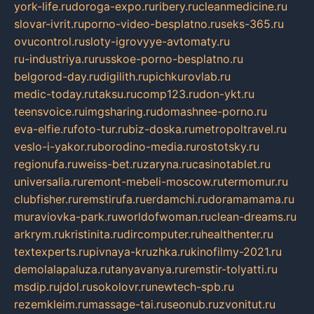
york-life.ru
doroga-expo.ru
ribery.ru
cleanmedicine.ru
slovar-ivrit.ru
porno-video-besplatno.ru
seks-365.ru
ovucontrol.ru
sloty-igrovyye-avtomaty.ru
ru-industriya.ru
russkoe-porno-besplatno.ru
belgorod-day.ru
digilith.ru
pichkurovlab.ru
medic-today.ru
taksu.ru
comp123.ru
don-ykt.ru
teensvoice.ru
imgsharing.ru
domashnee-porno.ru
eva-elfie.ru
foto-tur.ru
biz-doska.ru
metropoltravel.ru
veslo-i-yakor.ru
borodino-media.ru
rostotsky.ru
regionufa.ru
weiss-bet.ru
zaryna.ru
casinotablet.ru
universalia.ru
remont-mebeli-moscow.ru
termomur.ru
clubfisher.ru
remstirufa.ru
erdamchi.ru
doramamama.ru
muraviovka-park.ru
worldofwoman.ru
clean-dreams.ru
arkrym.ru
kristinita.ru
dircomputer.ru
healthenter.ru
textexperts.ru
pivnaya-kruzhka.ru
kinofilmy-2021.ru
demolalapaluza.ru
tanyavanya.ru
remstir-tolyatti.ru
msdip.ru
jdol.ru
sokolovr.ru
newtech-spb.ru
rezemkleim.ru
massage-tai.ru
seonub.ru
zvonitut.ru