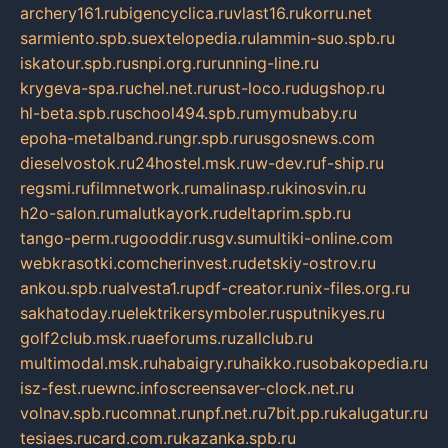
archery161.ru
bigencyclica.ru
vlast16.ru
korru.net
sarmiento.spb.su
extelopedia.ru
lammin-suo.spb.ru
iskatour.spb.ru
snpi.org.ru
running-line.ru
krygeva-spa.ru
chel.net.ru
rust-loco.ru
dugshop.ru
hl-beta.spb.ru
school494.spb.ru
mymubaby.ru
epoha-metalband.ru
ngr.spb.ru
rusgosnews.com
dieselvostok.ru
24hostel.msk.ru
w-dev.ru
f-ship.ru
regsmi.ru
filmnetwork.ru
malinasp.ru
kinosvin.ru
h2o-salon.ru
malutkayork.ru
deltaprim.spb.ru
tango-perm.ru
gooddir.ru
sgv.su
multiki-online.com
webkrasotki.com
cherinvest.ru
detskiy-ostrov.ru
ankou.spb.ru
alvesta1.ru
pdf-creator.ru
nix-files.org.ru
sakhatoday.ru
elektrikersymboler.ru
sputnikyes.ru
golf2club.msk.ru
aeforums.ru
zallclub.ru
multimodal.msk.ru
habaigry.ru
haikko.ru
sobakopedia.ru
isz-fest.ru
ewnc.info
screensaver-clock.net.ru
volnav.spb.ru
comnat.ru
npf.net.ru
7bit.pp.ru
kalugatur.ru
tesiaes.ru
card.com.ru
kazanka.spb.ru