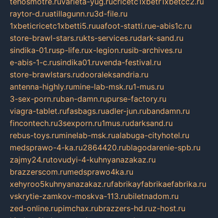
tehosmotre.ru
varieta-yug.ru
cricetc1xbetr1xbetcc2.ru
raytor-d.ru
atillagunn.ru
3d-file.ru
1xbeticricetc1xbetti5.ru
uafoot-statti.ru
e-abis1c.ru
store-brawl-stars.ru
kts-services.ru
dark-sand.ru
sindika-01.ru
sp-life.ru
x-legion.ru
sib-archives.ru
e-abis-1-c.ru
sindika01.ru
venda-festival.ru
store-brawlstars.ru
dooraleksandria.ru
antenna-highly.ru
mine-lab-msk.ru
1-mus.ru
3-sex-porn.ru
ban-damn.ru
purse-factory.ru
viagra-tablet.ru
fasbags.ru
adler-jun.ru
bandamn.ru
fincontech.ru
3sexporn.ru
1mus.ru
darksand.ru
rebus-toys.ru
minelab-msk.ru
alabuga-cityhotel.ru
medsprawo-4-ka.ru
2864420.ru
blagodarenie-spb.ru
zajmy24.ru
tovudyi-4-kuhnyanazakaz.ru
brazzerscom.ru
medsprawo4ka.ru
xehyroo5kuhnyanazakaz.ru
fabrikayfabrikaefabrika.ru
vskrytie-zamkov-moskva-113.ru
biletnadom.ru
zed-online.ru
pimchax.ru
brazzers-hd.ru
z-host.ru