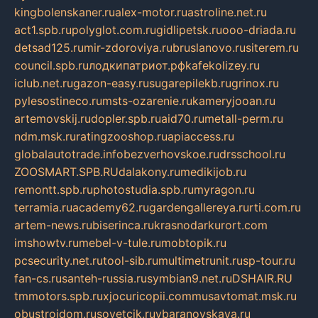
kingbolenskaner.ru
alex-motor.ru
astroline.net.ru
act1.spb.ru
polyglot.com.ru
gidlipetsk.ru
ooo-driada.ru
detsad125.ru
mir-zdoroviya.ru
bruslanovo.ru
siterem.ru
council.spb.ru
лодкипатриот.рф
kafekolizey.ru
iclub.net.ru
gazon-easy.ru
sugarepilekb.ru
grinox.ru
pylesostineco.ru
msts-ozarenie.ru
kameryjooan.ru
artemovskij.ru
dopler.spb.ru
aid70.ru
metall-perm.ru
ndm.msk.ru
ratingzooshop.ru
apiaccess.ru
globalautotrade.info
bezverhovskoe.ru
drsschool.ru
ZOOSMART.SPB.RU
dalakony.ru
medikijob.ru
remontt.spb.ru
photostudia.spb.ru
myragon.ru
terramia.ru
academy62.ru
gardengallereya.ru
rti.com.ru
artem-news.ru
biserinca.ru
krasnodarkurort.com
imshowtv.ru
mebel-v-tule.ru
mobtopik.ru
pcsecurity.net.ru
tool-sib.ru
multimetrunit.ru
sp-tour.ru
fan-cs.ru
santeh-russia.ru
symbian9.net.ru
DSHAIR.RU
tmmotors.spb.ru
xjocuricopii.com
musavtomat.msk.ru
obustrojdom.ru
sovetcik.ru
ybaranovskaya.ru