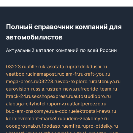
Полный справочник компаний для
автомобилистов
Актуальный каталог компаний по всей России
03223.ru
ufille.ru
krasotata.ru
prazdnikdushi.ru
veetbox.ru
cinemapost.ru
ciam-fr.ru
kraft-you.ru
mega-press.ru
03223.ru
web-explore.ru
rastenuya.ru
eurovision-russia.ru
strah-news.ru
freeride-team.ru
itrack-24.ru
sexshopexpress.ru
autostudiopro.ru
alabuga-cityhotel.ru
pornv.ru
atlantpereezd.ru
bud-em-znakomye.ru
a-cdc.ru
elektrostal-news.ru
korolevremont-market.ru
budem-znakomye.ru
oooagrosnab.ru
fpodaso.ru
emfire.ru
pro-otdelky.ru