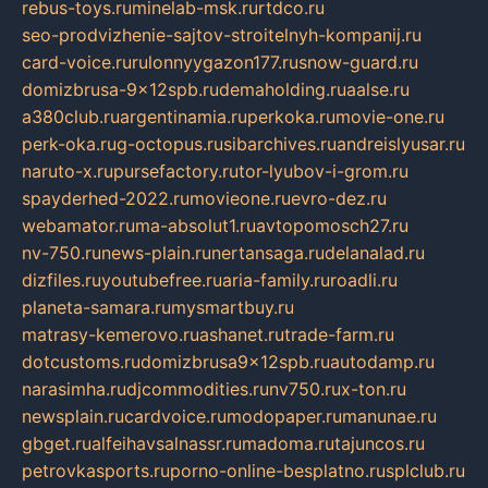
rebus-toys.ru
minelab-msk.ru
rtdco.ru
seo-prodvizhenie-sajtov-stroitelnyh-kompanij.ru
card-voice.ru
rulonnyygazon177.ru
snow-guard.ru
domizbrusa-9x12spb.ru
demaholding.ru
aalse.ru
a380club.ru
argentinamia.ru
perkoka.ru
movie-one.ru
perk-oka.ru
g-octopus.ru
sibarchives.ru
andreislyusar.ru
naruto-x.ru
pursefactory.ru
tor-lyubov-i-grom.ru
spayderhed-2022.ru
movieone.ru
evro-dez.ru
webamator.ru
ma-absolut1.ru
avtopomosch27.ru
nv-750.ru
news-plain.ru
nertansaga.ru
delanalad.ru
dizfiles.ru
youtubefree.ru
aria-family.ru
roadli.ru
planeta-samara.ru
mysmartbuy.ru
matrasy-kemerovo.ru
ashanet.ru
trade-farm.ru
dotcustoms.ru
domizbrusa9x12spb.ru
autodamp.ru
narasimha.ru
djcommodities.ru
nv750.ru
x-ton.ru
newsplain.ru
cardvoice.ru
modopaper.ru
manunae.ru
gbget.ru
alfeihavsalnassr.ru
madoma.ru
tajuncos.ru
petrovkasports.ru
porno-online-besplatno.ru
splclub.ru