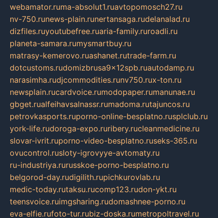
webamator.ru
ma-absolut1.ru
avtopomosch27.ru
nv-750.ru
news-plain.ru
nertansaga.ru
delanalad.ru
dizfiles.ru
youtubefree.ru
aria-family.ru
roadli.ru
planeta-samara.ru
mysmartbuy.ru
matrasy-kemerovo.ru
ashanet.ru
trade-farm.ru
dotcustoms.ru
domizbrusa9x12spb.ru
autodamp.ru
narasimha.ru
djcommodities.ru
nv750.ru
x-ton.ru
newsplain.ru
cardvoice.ru
modopaper.ru
manunae.ru
gbget.ru
alfeihavsalnassr.ru
madoma.ru
tajuncos.ru
petrovkasports.ru
porno-online-besplatno.ru
splclub.ru
york-life.ru
doroga-expo.ru
ribery.ru
cleanmedicine.ru
slovar-ivrit.ru
porno-video-besplatno.ru
seks-365.ru
ovucontrol.ru
sloty-igrovyye-avtomaty.ru
ru-industriya.ru
russkoe-porno-besplatno.ru
belgorod-day.ru
digilith.ru
pichkurovlab.ru
medic-today.ru
taksu.ru
comp123.ru
don-ykt.ru
teensvoice.ru
imgsharing.ru
domashnee-porno.ru
eva-elfie.ru
foto-tur.ru
biz-doska.ru
metropoltravel.ru