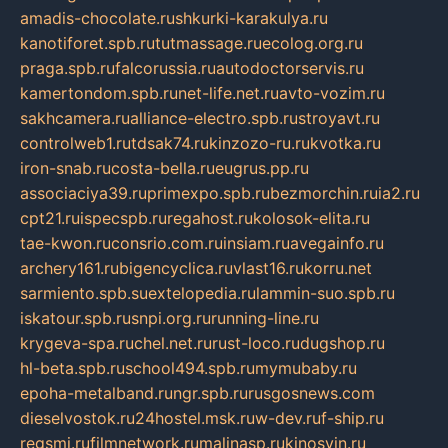
amadis-chocolate.ru
shkurki-karakulya.ru
kanotiforet.spb.ru
tutmassage.ru
ecolog.org.ru
praga.spb.ru
falcorussia.ru
autodoctorservis.ru
kamertondom.spb.ru
net-life.net.ru
avto-vozim.ru
sakhcamera.ru
alliance-electro.spb.ru
stroyavt.ru
controlweb1.ru
tdsak74.ru
kinzozo-ru.ru
kvotka.ru
iron-snab.ru
costa-bella.ru
eugrus.pp.ru
associaciya39.ru
primexpo.spb.ru
bezmorchin.ru
ia2.ru
cpt21.ru
ispecspb.ru
regahost.ru
kolosok-elita.ru
tae-kwon.ru
consrio.com.ru
insiam.ru
avegainfo.ru
archery161.ru
bigencyclica.ru
vlast16.ru
korru.net
sarmiento.spb.su
extelopedia.ru
lammin-suo.spb.ru
iskatour.spb.ru
snpi.org.ru
running-line.ru
krygeva-spa.ru
chel.net.ru
rust-loco.ru
dugshop.ru
hl-beta.spb.ru
school494.spb.ru
mymubaby.ru
epoha-metalband.ru
ngr.spb.ru
rusgosnews.com
dieselvostok.ru
24hostel.msk.ru
w-dev.ru
f-ship.ru
regsmi.ru
filmnetwork.ru
malinasp.ru
kinosvin.ru