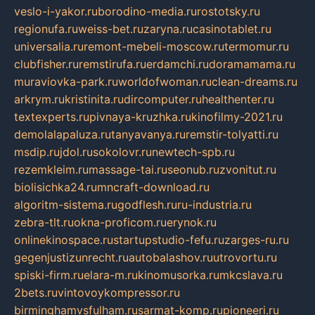
veslo-i-yakor.ru
borodino-media.ru
rostotsky.ru
regionufa.ru
weiss-bet.ru
zaryna.ru
casinotablet.ru
universalia.ru
remont-mebeli-moscow.ru
termomur.ru
clubfisher.ru
remstirufa.ru
erdamchi.ru
doramamama.ru
muraviovka-park.ru
worldofwoman.ru
clean-dreams.ru
arkrym.ru
kristinita.ru
dircomputer.ru
healthenter.ru
textexperts.ru
pivnaya-kruzhka.ru
kinofilmy-2021.ru
demolalapaluza.ru
tanyavanya.ru
remstir-tolyatti.ru
msdip.ru
jdol.ru
sokolovr.ru
newtech-spb.ru
rezemkleim.ru
massage-tai.ru
seonub.ru
zvonitut.ru
biolisichka24.ru
mncraft-download.ru
algoritm-sistema.ru
godflesh.ru
ru-industria.ru
zebra-tlt.ru
okna-proficom.ru
erynok.ru
onlinekinospace.ru
startupstudio-fefu.ru
zarges-ru.ru
gegenjustizunrecht.ru
autobalashov.ru
utrovortu.ru
spiski-firm.ru
elara-m.ru
kinomusorka.ru
mkcslava.ru
2bets.ru
vintovoykompressor.ru
birminghamvsfulham.ru
sarmat-komp.ru
pioneeri.ru