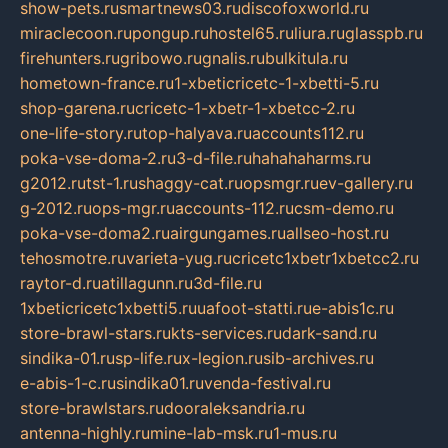
show-pets.ru
smartnews03.ru
discofoxworld.ru
miraclecoon.ru
pongup.ru
hostel65.ru
liura.ru
glasspb.ru
firehunters.ru
gribowo.ru
gnalis.ru
bulkitula.ru
hometown-france.ru
1-xbeticricetc-1-xbetti-5.ru
shop-garena.ru
cricetc-1-xbetr-1-xbetcc-2.ru
one-life-story.ru
top-halyava.ru
accounts112.ru
poka-vse-doma-2.ru
3-d-file.ru
hahahaharms.ru
g2012.ru
tst-1.ru
shaggy-cat.ru
opsmgr.ru
ev-gallery.ru
g-2012.ru
ops-mgr.ru
accounts-112.ru
csm-demo.ru
poka-vse-doma2.ru
airgungames.ru
allseo-host.ru
tehosmotre.ru
varieta-yug.ru
cricetc1xbetr1xbetcc2.ru
raytor-d.ru
atillagunn.ru
3d-file.ru
1xbeticricetc1xbetti5.ru
uafoot-statti.ru
e-abis1c.ru
store-brawl-stars.ru
kts-services.ru
dark-sand.ru
sindika-01.ru
sp-life.ru
x-legion.ru
sib-archives.ru
e-abis-1-c.ru
sindika01.ru
venda-festival.ru
store-brawlstars.ru
dooraleksandria.ru
antenna-highly.ru
mine-lab-msk.ru
1-mus.ru