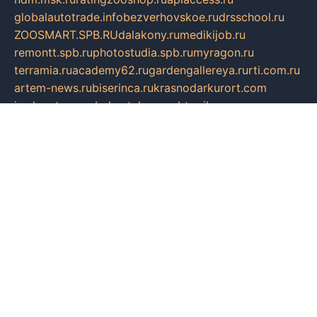
globalautotrade.info
bezverhovskoe.ru
drsschool.ru
ZOOSMART.SPB.RU
dalakony.ru
medikijob.ru
remontt.spb.ru
photostudia.spb.ru
myragon.ru
terramia.ru
academy62.ru
gardengallereya.ru
rti.com.ru
artem-news.ru
biserinca.ru
krasnodarkurort.com
imshowtv.ru
mebel-v-tule.ru
mobtopik.ru
pcsecurity.net.ru
tool-sib.ru
multimetrunit.ru
sp-tour.ru
fan-cs.ru
santeh-russia.ru
symbian9.net.ru
DSHAIR.RU
tmmotors.spb.ru
xjocuricopii.com
musavtomat.msk.ru
obustrojdom.ru
sovetcik.ru
ybaranovskaya.ru
ppknews.ru
cult-alshei.ru
JAPANRUSSIA.RU
proekciyamebel.ru
imper-finans.ru
rim.org.ru
glamourai.ru
brassminus.ru
zabor-pro.ru
ftn.pp.ru
dorogoe58.ru
laimengpacker.ru
kuzova-zapchasti.ru
sageerp.ru
taxodrom.ru
dsrazvitie.ru
hardcity.net.ru
ratinghomegames.ru
topservice25.ru
gubernyan.ru
gtglasslined.ru
ii4.ru
tssport.spb.ru
andorra24.com