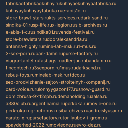
fabrikaofabrikaokuhny.ru
kuhnyaekuhnyaafabrika.ru
kuhnyaykuhnyayfabrika.ru
e-abis1c.ru
store-brawl-stars.ru
kts-services.ru
dark-sand.ru
sindika-01.ru
sp-life.ru
x-legion.ru
sib-archives.ru
e-abis-1-c.ru
sindika01.ru
venda-festival.ru
store-brawlstars.ru
dooraleksandria.ru
antenna-highly.ru
mine-lab-msk.ru
1-mus.ru
3-sex-porn.ru
ban-damn.ru
purse-factory.ru
viagra-tablet.ru
fasbags.ru
adler-jun.ru
bandamn.ru
fincontech.ru
3sexporn.ru
1mus.ru
darksand.ru
rebus-toys.ru
minelab-msk.ru
rtdco.ru
seo-prodvizhenie-sajtov-stroitelnyh-kompanij.ru
card-voice.ru
rulonnyygazon177.ru
snow-guard.ru
domizbrusa-9x12spb.ru
demaholding.ru
aalse.ru
a380club.ru
argentinamia.ru
perkoka.ru
movie-one.ru
perk-oka.ru
g-octopus.ru
sibarchives.ru
andreislyusar.ru
naruto-x.ru
pursefactory.ru
tor-lyubov-i-grom.ru
spayderhed-2022.ru
movieone.ru
evro-dez.ru