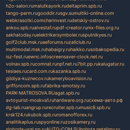
h2o-salon.ru
malutkayork.ru
deltaprim.spb.ru
tango-perm.ru
gooddir.ru
sgv.su
multiki-online.com
webkrasotki.com
cherinvest.ru
detskiy-ostrov.ru
ankou.spb.ru
alvesta1.ru
pdf-creator.ru
nix-files.org.ru
sakhatoday.ru
elektrikersymboler.ru
sputnikyes.ru
golf2club.msk.ru
aeforums.ru
zallclub.ru
multimodal.msk.ru
habaigry.ru
haikko.ru
sobakopedia.ru
isz-fest.ru
ewnc.info
screensaver-clock.net.ru
volnav.spb.ru
comnat.ru
npf.net.ru
7bit.pp.ru
kalugatur.ru
tesiaes.ru
card.com.ru
kazanka.spb.ru
gildiya-kuznecov.ru
kameryboavision.ru
griffoncom.spb.ru
fabrika-emotsiy.ru
PARK-MATROSOVA.RU
agat.spb.ru
avtoyurist-moskva1.ru
hardware.org.ru
схема-авто.рф
dg-lab.ru
angrup.ru
recruiter.spb.ru
music8.spb.ru
krsk124.ru
kubok.spb.ru
romanofforex.ru
analitikaplus.ru
spyonline.ru
zosikamery.ru
sloboda-ural.pp.ru
AUTO-COM.SU
hohota.net
alimy.ru