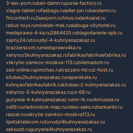
3-sex-porn.ru
ban-damn.ru
purse-factory.ru
viagra-tablet.ru
fasbags.ru
adler-jun.ru
bandamn.ru
fincontech.ru
3sexporn.ru
1mus.ru
darksand.ru
rebus-toys.ru
minelab-msk.ru
alabuga-cityhotel.ru
medsprawo-4-ka.ru
2864420.ru
blagodarenie-spb.ru
zajmy24.ru
tovudyi-4-kuhnyanazakaz.ru
brazzerscom.ru
medsprawo4ka.ru
xehyroo5kuhnyanazakaz.ru
fabrikayfabrikaefabrika.ru
vskrytie-zamkov-moskva-113.ru
biletnadom.ru
zed-online.ru
pimchax.ru
brazzers-hd.ru
z-host.ru
kitubeu2kuhnyanazakaz.ru
naperekate.ru
kuhnyaofabrikaufabrik.ru
kitubeu-2-kuhnyanazakaz.ru
xehyroo-5-kuhnyanazakaz.ru
cs-68.ru
guzywia-4-kuhnyanazakaz.ru
mir-tk.ru
vlknrussia.ru
cs68.ru
vladivostok-map.ru
video-seks.ru
bankaribi.ru
raszar.ru
vskrytie-zamkov-moskva113.ru
lipetsktelecom.ru
tovudyi4kuhnyanazakaz.ru
seksuzb.ru
guzywia4kuhnyanazakaz.ru