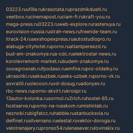
03223.ru
ufille.ru
krasotata.ru
prazdnikdushi.ru
veetbox.ru
cinemapost.ru
ciam-fr.ru
kraft-you.ru
mega-press.ru
03223.ru
web-explore.ru
rastenuya.ru
eurovision-russia.ru
strah-news.ru
freeride-team.ru
itrack-24.ru
sexshopexpress.ru
autostudiopro.ru
alabuga-cityhotel.ru
pornv.ru
atlantpereezd.ru
bud-em-znakomye.ru
a-cdc.ru
elektrostal-news.ru
korolevremont-market.ru
budem-znakomye.ru
oooagrosnab.ru
fpodaso.ru
emfire.ru
pro-otdelky.ru
ukrasotki.ru
seksuzbek.ru
seks-uzbek.ru
porno-vk.ru
sovratili.ru
olecoon.ru
vd-dosug.ru
adonyev.ru
rbc-news.ru
porno-skvirt.ru
krospr.ru
13autor-kolonka.ru
sormol.ru
2rich.ru
hostel-65.ru
hostserve.ru
porno-na-russkom.ru
mishinlab.ru
neznobi.ru
bigfatcc.ru
habble.ru
starbucksvia.ru
delfinet.ru
silvernano.ru
elestal.ru
vektor-doroga.ru
velotrenajery.ru
pronso54.ru
lenasever.ru
lovinskix.ru