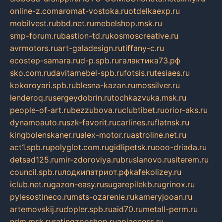
online-z.com
aromat-vostoka.ru
otdelkaexp.ru
mobilvest.ru
bbd.net.ru
mebelshop.msk.ru
smp-forum.ru
bastion-td.ru
kosmoscreative.ru
avrmotors.ru
art-galadesign.ru
tiffany-c.ru
ecostep-samara.ru
d-p.spb.ru
галактика73.рф
sko.com.ru
davitamebel-spb.ru
fotsis.ru
tesiaes.ru
kokoroyari.spb.ru
blesna-kazan.ru
mossilver.ru
lenderoq.ru
sergeydobrin.ru
tochkazvuka.msk.ru
people-of-art.ru
bezzubova.ru
clubtibet.ru
orior-aks.ru
dynamoauto.ru
szk-favorit.ru
carlines.ru
flatnsk.ru
kingbolenskaner.ru
alex-motor.ru
astroline.net.ru
act1.spb.ru
polyglot.com.ru
gidlipetsk.ru
ooo-driada.ru
detsad125.ru
mir-zdoroviya.ru
bruslanovo.ru
siterem.ru
council.spb.ru
лодкипатриот.рф
kafekolizey.ru
iclub.net.ru
gazon-easy.ru
sugarepilekb.ru
grinox.ru
pylesostineco.ru
msts-ozarenie.ru
kameryjooan.ru
artemovskij.ru
dopler.spb.ru
aid70.ru
metall-perm.ru
ndm.msk.ru
ratingzooshop.ru
apiaccess.ru