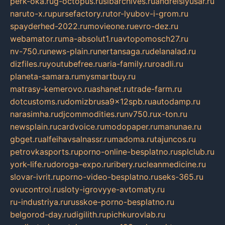
perk-oka.ru
g-octopus.ru
sibarchives.ru
andreislyusar.ru
naruto-x.ru
pursefactory.ru
tor-lyubov-i-grom.ru
spayderhed-2022.ru
movieone.ru
evro-dez.ru
webamator.ru
ma-absolut1.ru
avtopomosch27.ru
nv-750.ru
news-plain.ru
nertansaga.ru
delanalad.ru
dizfiles.ru
youtubefree.ru
aria-family.ru
roadli.ru
planeta-samara.ru
mysmartbuy.ru
matrasy-kemerovo.ru
ashanet.ru
trade-farm.ru
dotcustoms.ru
domizbrusa9x12spb.ru
autodamp.ru
narasimha.ru
djcommodities.ru
nv750.ru
x-ton.ru
newsplain.ru
cardvoice.ru
modopaper.ru
manunae.ru
gbget.ru
alfeihavsalnassr.ru
madoma.ru
tajuncos.ru
petrovkasports.ru
porno-online-besplatno.ru
splclub.ru
york-life.ru
doroga-expo.ru
ribery.ru
cleanmedicine.ru
slovar-ivrit.ru
porno-video-besplatno.ru
seks-365.ru
ovucontrol.ru
sloty-igrovyye-avtomaty.ru
ru-industriya.ru
russkoe-porno-besplatno.ru
belgorod-day.ru
digilith.ru
pichkurovlab.ru