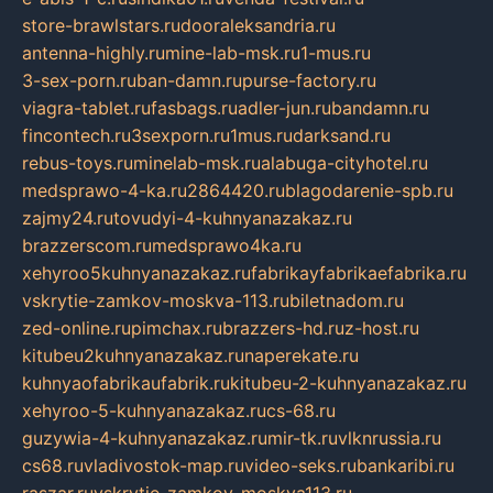
store-brawlstars.ru
dooraleksandria.ru
antenna-highly.ru
mine-lab-msk.ru
1-mus.ru
3-sex-porn.ru
ban-damn.ru
purse-factory.ru
viagra-tablet.ru
fasbags.ru
adler-jun.ru
bandamn.ru
fincontech.ru
3sexporn.ru
1mus.ru
darksand.ru
rebus-toys.ru
minelab-msk.ru
alabuga-cityhotel.ru
medsprawo-4-ka.ru
2864420.ru
blagodarenie-spb.ru
zajmy24.ru
tovudyi-4-kuhnyanazakaz.ru
brazzerscom.ru
medsprawo4ka.ru
xehyroo5kuhnyanazakaz.ru
fabrikayfabrikaefabrika.ru
vskrytie-zamkov-moskva-113.ru
biletnadom.ru
zed-online.ru
pimchax.ru
brazzers-hd.ru
z-host.ru
kitubeu2kuhnyanazakaz.ru
naperekate.ru
kuhnyaofabrikaufabrik.ru
kitubeu-2-kuhnyanazakaz.ru
xehyroo-5-kuhnyanazakaz.ru
cs-68.ru
guzywia-4-kuhnyanazakaz.ru
mir-tk.ru
vlknrussia.ru
cs68.ru
vladivostok-map.ru
video-seks.ru
bankaribi.ru
raszar.ru
vskrytie-zamkov-moskva113.ru