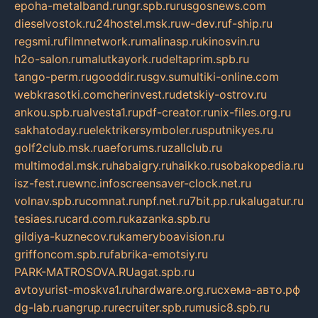
epoha-metalband.ru
ngr.spb.ru
rusgosnews.com
dieselvostok.ru
24hostel.msk.ru
w-dev.ru
f-ship.ru
regsmi.ru
filmnetwork.ru
malinasp.ru
kinosvin.ru
h2o-salon.ru
malutkayork.ru
deltaprim.spb.ru
tango-perm.ru
gooddir.ru
sgv.su
multiki-online.com
webkrasotki.com
cherinvest.ru
detskiy-ostrov.ru
ankou.spb.ru
alvesta1.ru
pdf-creator.ru
nix-files.org.ru
sakhatoday.ru
elektrikersymboler.ru
sputnikyes.ru
golf2club.msk.ru
aeforums.ru
zallclub.ru
multimodal.msk.ru
habaigry.ru
haikko.ru
sobakopedia.ru
isz-fest.ru
ewnc.info
screensaver-clock.net.ru
volnav.spb.ru
comnat.ru
npf.net.ru
7bit.pp.ru
kalugatur.ru
tesiaes.ru
card.com.ru
kazanka.spb.ru
gildiya-kuznecov.ru
kameryboavision.ru
griffoncom.spb.ru
fabrika-emotsiy.ru
PARK-MATROSOVA.RU
agat.spb.ru
avtoyurist-moskva1.ru
hardware.org.ru
схема-авто.рф
dg-lab.ru
angrup.ru
recruiter.spb.ru
music8.spb.ru