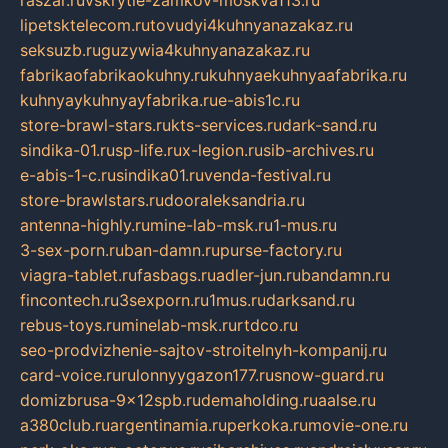
lipetsktelecom.ru
tovudyi4kuhnyanazakaz.ru
seksuzb.ru
guzywia4kuhnyanazakaz.ru
fabrikaofabrikaokuhny.ru
kuhnyaekuhnyaafabrika.ru
kuhnyaykuhnyayfabrika.ru
e-abis1c.ru
store-brawl-stars.ru
kts-services.ru
dark-sand.ru
sindika-01.ru
sp-life.ru
x-legion.ru
sib-archives.ru
e-abis-1-c.ru
sindika01.ru
venda-festival.ru
store-brawlstars.ru
dooraleksandria.ru
antenna-highly.ru
mine-lab-msk.ru
1-mus.ru
3-sex-porn.ru
ban-damn.ru
purse-factory.ru
viagra-tablet.ru
fasbags.ru
adler-jun.ru
bandamn.ru
fincontech.ru
3sexporn.ru
1mus.ru
darksand.ru
rebus-toys.ru
minelab-msk.ru
rtdco.ru
seo-prodvizhenie-sajtov-stroitelnyh-kompanij.ru
card-voice.ru
rulonnyygazon177.ru
snow-guard.ru
domizbrusa-9x12spb.ru
demaholding.ru
aalse.ru
a380club.ru
argentinamia.ru
perkoka.ru
movie-one.ru