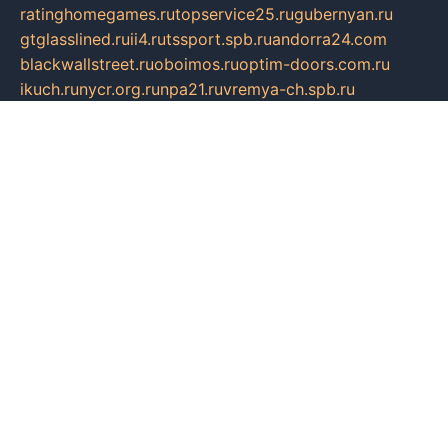
ratinghomegames.ru
topservice25.ru
gubernyan.ru
gtglasslined.ru
ii4.ru
tssport.spb.ru
andorra24.com
blackwallstreet.ru
oboimos.ru
optim-doors.com.ru
ikuch.ru
nycr.org.ru
npa21.ru
vremya-ch.spb.ru
desert000.ru
ivtorgi.ru
ifiori.ru
catalog-statei.ru
dcv.org.ru
spetsmaster174.ru
ipkameryhiseeu.ru
dum26.ru
ruspol.spb.ru
fr-opendp.ru
kam-solnyshko.ru
cheyenne-arapaho.ru
sevzapmetal.spb.ru
ted-lapidus.spb.ru
parasite-eliminator.ru
sigma-complete.ru
modernworld.ru
dama-moda.ru
eholot-group.ru
sk-nvkz.ru
DRONGOLD.RU
democratia2.ru
i-farmer.ru
mass-sport.org
jablonex.spb.ru
bookmess.ru
linkword.ru
refineua.com.ru
cs-spec.net.ru
altay-mebel.ru
DNK-THEATRE.RU
mechaniks.spb.ru
ipcamtechage.ru
skosta.ru
a-sun.ru
stroy-ldsp.ru
snowlands.org.ru
childrensshoes.ru
mrlizzy.ru
mebelsofiakrd.ru
bulizhenko.ru
rumantick.net.ru
mtszerno.ru