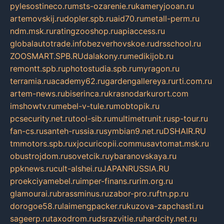
pylesostineco.ru
msts-ozarenie.ru
kameryjooan.ru
artemovskij.ru
dopler.spb.ru
aid70.ru
metall-perm.ru
ndm.msk.ru
ratingzooshop.ru
apiaccess.ru
globalautotrade.info
bezverhovskoe.ru
drsschool.ru
ZOOSMART.SPB.RU
dalakony.ru
medikijob.ru
remontt.spb.ru
photostudia.spb.ru
myragon.ru
terramia.ru
academy62.ru
gardengallereya.ru
rti.com.ru
artem-news.ru
biserinca.ru
krasnodarkurort.com
imshowtv.ru
mebel-v-tule.ru
mobtopik.ru
pcsecurity.net.ru
tool-sib.ru
multimetrunit.ru
sp-tour.ru
fan-cs.ru
santeh-russia.ru
symbian9.net.ru
DSHAIR.RU
tmmotors.spb.ru
xjocuricopii.com
musavtomat.msk.ru
obustrojdom.ru
sovetcik.ru
ybaranovskaya.ru
ppknews.ru
cult-alshei.ru
JAPANRUSSIA.RU
proekciyamebel.ru
imper-finans.ru
rim.org.ru
glamourai.ru
brassminus.ru
zabor-pro.ru
ftn.pp.ru
dorogoe58.ru
laimengpacker.ru
kuzova-zapchasti.ru
sageerp.ru
taxodrom.ru
dsrazvitie.ru
hardcity.net.ru