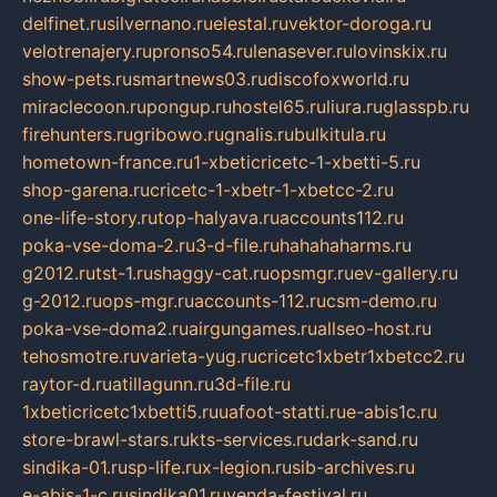
delfinet.ru
silvernano.ru
elestal.ru
vektor-doroga.ru
velotrenajery.ru
pronso54.ru
lenasever.ru
lovinskix.ru
show-pets.ru
smartnews03.ru
discofoxworld.ru
miraclecoon.ru
pongup.ru
hostel65.ru
liura.ru
glasspb.ru
firehunters.ru
gribowo.ru
gnalis.ru
bulkitula.ru
hometown-france.ru
1-xbeticricetc-1-xbetti-5.ru
shop-garena.ru
cricetc-1-xbetr-1-xbetcc-2.ru
one-life-story.ru
top-halyava.ru
accounts112.ru
poka-vse-doma-2.ru
3-d-file.ru
hahahaharms.ru
g2012.ru
tst-1.ru
shaggy-cat.ru
opsmgr.ru
ev-gallery.ru
g-2012.ru
ops-mgr.ru
accounts-112.ru
csm-demo.ru
poka-vse-doma2.ru
airgungames.ru
allseo-host.ru
tehosmotre.ru
varieta-yug.ru
cricetc1xbetr1xbetcc2.ru
raytor-d.ru
atillagunn.ru
3d-file.ru
1xbeticricetc1xbetti5.ru
uafoot-statti.ru
e-abis1c.ru
store-brawl-stars.ru
kts-services.ru
dark-sand.ru
sindika-01.ru
sp-life.ru
x-legion.ru
sib-archives.ru
e-abis-1-c.ru
sindika01.ru
venda-festival.ru