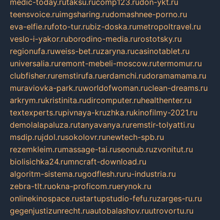
medic-today.ru
taksu.ru
comp123.ru
don-ykt.ru
teensvoice.ru
imgsharing.ru
domashnee-porno.ru
eva-elfie.ru
foto-tur.ru
biz-doska.ru
metropoltravel.ru
veslo-i-yakor.ru
borodino-media.ru
rostotsky.ru
regionufa.ru
weiss-bet.ru
zaryna.ru
casinotablet.ru
universalia.ru
remont-mebeli-moscow.ru
termomur.ru
clubfisher.ru
remstirufa.ru
erdamchi.ru
doramamama.ru
muraviovka-park.ru
worldofwoman.ru
clean-dreams.ru
arkrym.ru
kristinita.ru
dircomputer.ru
healthenter.ru
textexperts.ru
pivnaya-kruzhka.ru
kinofilmy-2021.ru
demolalapaluza.ru
tanyavanya.ru
remstir-tolyatti.ru
msdip.ru
jdol.ru
sokolovr.ru
newtech-spb.ru
rezemkleim.ru
massage-tai.ru
seonub.ru
zvonitut.ru
biolisichka24.ru
mncraft-download.ru
algoritm-sistema.ru
godflesh.ru
ru-industria.ru
zebra-tlt.ru
okna-proficom.ru
erynok.ru
onlinekinospace.ru
startupstudio-fefu.ru
zarges-ru.ru
gegenjustizunrecht.ru
autobalashov.ru
utrovortu.ru