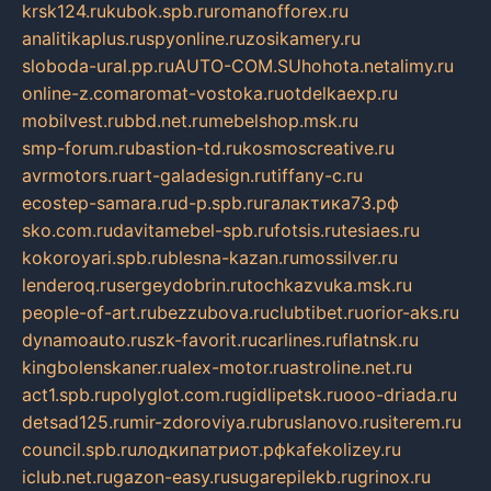
krsk124.ru
kubok.spb.ru
romanofforex.ru
analitikaplus.ru
spyonline.ru
zosikamery.ru
sloboda-ural.pp.ru
AUTO-COM.SU
hohota.net
alimy.ru
online-z.com
aromat-vostoka.ru
otdelkaexp.ru
mobilvest.ru
bbd.net.ru
mebelshop.msk.ru
smp-forum.ru
bastion-td.ru
kosmoscreative.ru
avrmotors.ru
art-galadesign.ru
tiffany-c.ru
ecostep-samara.ru
d-p.spb.ru
галактика73.рф
sko.com.ru
davitamebel-spb.ru
fotsis.ru
tesiaes.ru
kokoroyari.spb.ru
blesna-kazan.ru
mossilver.ru
lenderoq.ru
sergeydobrin.ru
tochkazvuka.msk.ru
people-of-art.ru
bezzubova.ru
clubtibet.ru
orior-aks.ru
dynamoauto.ru
szk-favorit.ru
carlines.ru
flatnsk.ru
kingbolenskaner.ru
alex-motor.ru
astroline.net.ru
act1.spb.ru
polyglot.com.ru
gidlipetsk.ru
ooo-driada.ru
detsad125.ru
mir-zdoroviya.ru
bruslanovo.ru
siterem.ru
council.spb.ru
лодкипатриот.рф
kafekolizey.ru
iclub.net.ru
gazon-easy.ru
sugarepilekb.ru
grinox.ru