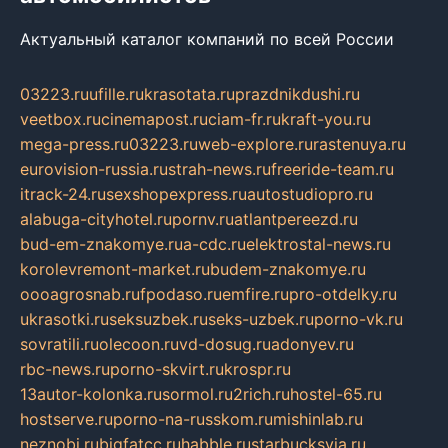
Актуальный каталог компаний по всей России
03223.ru
ufille.ru
krasotata.ru
prazdnikdushi.ru
veetbox.ru
cinemapost.ru
ciam-fr.ru
kraft-you.ru
mega-press.ru
03223.ru
web-explore.ru
rastenuya.ru
eurovision-russia.ru
strah-news.ru
freeride-team.ru
itrack-24.ru
sexshopexpress.ru
autostudiopro.ru
alabuga-cityhotel.ru
pornv.ru
atlantpereezd.ru
bud-em-znakomye.ru
a-cdc.ru
elektrostal-news.ru
korolevremont-market.ru
budem-znakomye.ru
oooagrosnab.ru
fpodaso.ru
emfire.ru
pro-otdelky.ru
ukrasotki.ru
seksuzbek.ru
seks-uzbek.ru
porno-vk.ru
sovratili.ru
olecoon.ru
vd-dosug.ru
adonyev.ru
rbc-news.ru
porno-skvirt.ru
krospr.ru
13autor-kolonka.ru
sormol.ru
2rich.ru
hostel-65.ru
hostserve.ru
porno-na-russkom.ru
mishinlab.ru
neznobi.ru
bigfatcc.ru
habble.ru
starbucksvia.ru