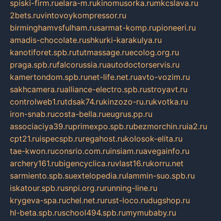
spiski-firm.ru
elara-m.ru
kinomusorka.ru
mkcslava.ru
2bets.ru
vintovoykompressor.ru
birminghamvsfulham.ru
sarmat-komp.ru
pioneeri.ru
amadis-chocolate.ru
shkurki-karakulya.ru
kanotiforet.spb.ru
tutmassage.ru
ecolog.org.ru
praga.spb.ru
falcorussia.ru
autodoctorservis.ru
kamertondom.spb.ru
net-life.net.ru
avto-vozim.ru
sakhcamera.ru
alliance-electro.spb.ru
stroyavt.ru
controlweb1.ru
tdsak74.ru
kinzozo-ru.ru
kvotka.ru
iron-snab.ru
costa-bella.ru
eugrus.pp.ru
associaciya39.ru
primexpo.spb.ru
bezmorchin.ru
ia2.ru
cpt21.ru
ispecspb.ru
regahost.ru
kolosok-elita.ru
tae-kwon.ru
consrio.com.ru
insiam.ru
avegainfo.ru
archery161.ru
bigencyclica.ru
vlast16.ru
korru.net
sarmiento.spb.su
extelopedia.ru
lammin-suo.spb.ru
iskatour.spb.ru
snpi.org.ru
running-line.ru
krygeva-spa.ru
chel.net.ru
rust-loco.ru
dugshop.ru
hl-beta.spb.ru
school494.spb.ru
mymubaby.ru